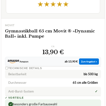
★
★
★
★
★
MOVIT
Gymnastikball 65 cm Movit ® »Dynamic
Ball« inkl. Pumpe
ca.
13,90 €
ab 13,90 €
Amazon
Zum Angebot »
TECHNISCHE DETAILS
Belastbarkeit
bis 500 kg
Durchmesser
65 cm alle Größen
✓
Anti-Burst-System
✓
VORTEILE
besonders große Farbauswahl
✓