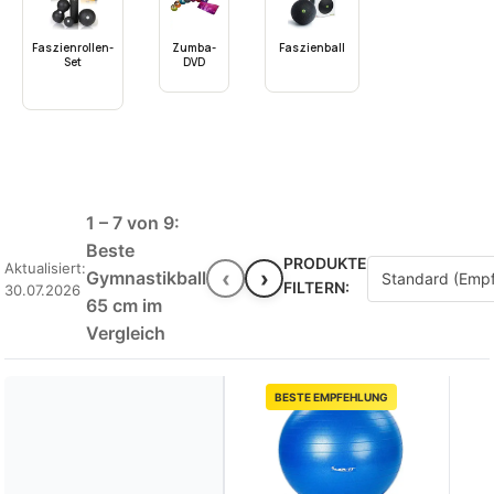
Faszienrollen-
Zumba-
Faszienball
Set
DVD
1 – 7 von 9:
Beste
PRODUKTE
Aktualisiert:
‹
›
Gymnastikball
FILTERN:
30.07.2026
65 cm im
Vergleich
BESTE EMPFEHLUNG