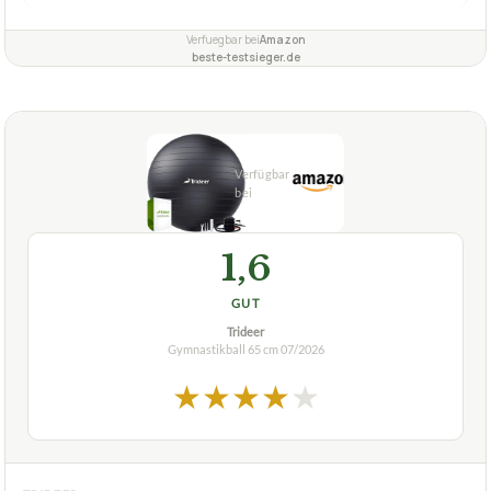
Verfuegbar bei
Amazon
beste-testsieger.de
1,6
GUT
Trideer
Gymnastikball 65 cm
07/2026
★
★
★
★
★