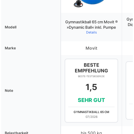
Gym
Gymnastikball 65 cm Movit ®
Dic
Modell
»Dynamic Ball« inkl. Pumpe
Details
Movit
Marke
BESTE
EMPFEHLUNG
BESTE-TESTSIEGER.DE
1,5
Note
SEHR GUT
GYMNASTIKBALL 65 CM
07/2026
bis 500 kg
Belastbarkeit