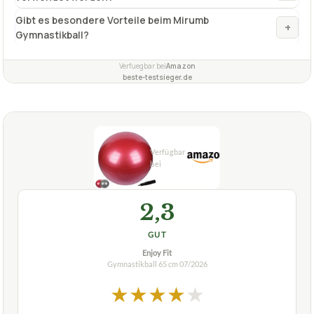
Gibt es besondere Vorteile beim Mirumb
+
Gymnastikball?
Verfuegbar bei
Amazon
beste-testsieger.de
2,3
GUT
Enjoy Fit
Gymnastikball 65 cm
07/2026
★
★
★
★
★