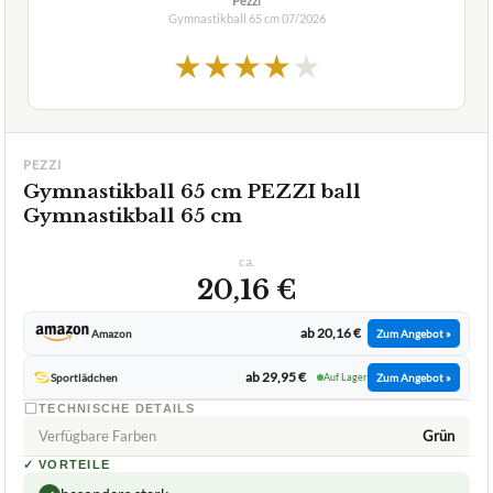
Pezzi
Gymnastikball 65 cm
07/2026
★
★
★
★
★
PEZZI
Gymnastikball 65 cm PEZZI ball
Gymnastikball 65 cm
ca.
20,16 €
ab 20,16 €
Amazon
Zum Angebot »
ab 29,95 €
Sportlädchen
Auf Lager
Zum Angebot »
TECHNISCHE DETAILS
Verfügbare Farben
Grün
✓
VORTEILE