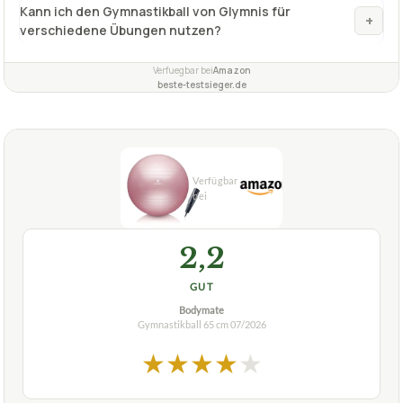
Kann ich den Gymnastikball von Glymnis für
+
verschiedene Übungen nutzen?
Verfuegbar bei
Amazon
beste-testsieger.de
2,2
GUT
Bodymate
Gymnastikball 65 cm
07/2026
★
★
★
★
★