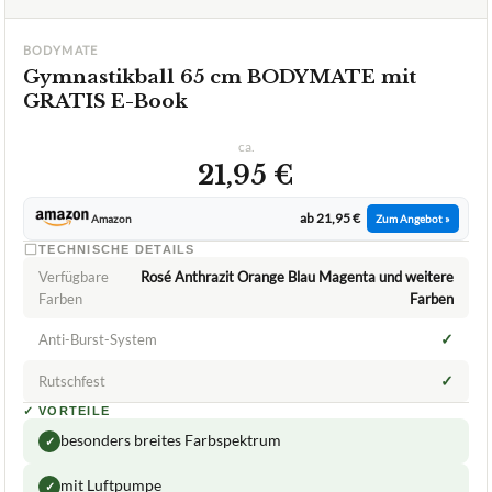
BODYMATE
Gymnastikball 65 cm BODYMATE mit
GRATIS E-Book
ca.
21,95 €
ab 21,95 €
Amazon
Zum Angebot »
TECHNISCHE DETAILS
Verfügbare
Rosé Anthrazit Orange Blau Magenta und weitere
Farben
Farben
✓
Anti-Burst-System
✓
Rutschfest
✓
VORTEILE
besonders breites Farbspektrum
✓
mit Luftpumpe
✓