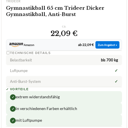
TRIDEER
Gymnastikball 65 cm Trideer Dicker
Gymnastikball, Anti-Burst
ca.
22,09 €
ab 22,09 €
Amazon
Zum Angebot »
TECHNISCHE DETAILS
Belastbarkeit
bis 700 kg
✓
Luftpumpe
✓
Anti-Burst-System
✓
VORTEILE
extrem widerstandsfähig
✓
in verschiedenen Farben erhältlich
✓
mit Luftpumpe
✓