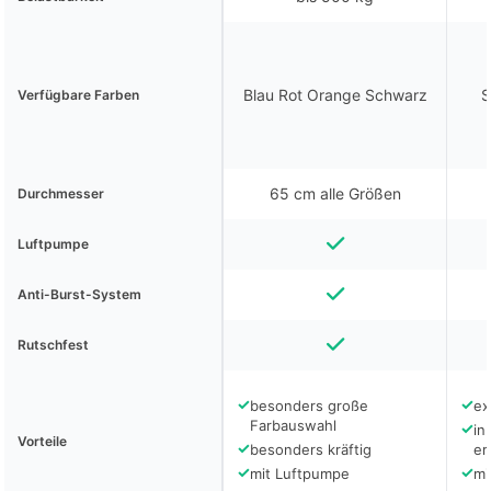
Blau Rot Orange Schwarz
S
Verfügbare Farben
65 cm alle Größen
Durchmesser
Luftpumpe
Anti-Burst-System
Rutschfest
✓
✓
besonders große
ex
Farbauswahl
✓
in
Vorteile
✓
besonders kräftig
er
✓
✓
mit Luftpumpe
mi