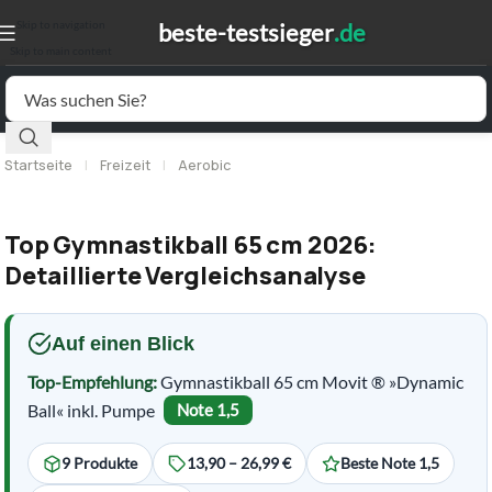
Skip to navigation
Skip to main content
Startseite
|
Freizeit
|
Aerobic
Top Gymnastikball 65 cm 2026:
Detaillierte Vergleichsanalyse
Auf einen Blick
Top-Empfehlung:
Gymnastikball 65 cm Movit ® »Dynamic
Ball« inkl. Pumpe
Note 1,5
9 Produkte
13,90 – 26,99 €
Beste Note 1,5