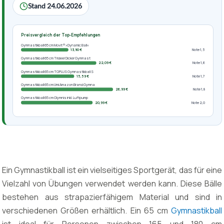
Stand 24.06.2026
Preisvergleich der Top-Empfehlungen
Gymnastikball 65 cm Movit ® »Dynamic Ball«
13,90 €
Note 1,5
Gymnastikball 65 cm Trideer Dicker Gymnast
22,09 €
Note 1,6
Gymnastikball 65 cm TOPLUS Gymnastikball S
15,59 €
Note 1,7
Gymnastikball 65 cm Umi Amazon Brand Gymna
26,99 €
Note 1,8
Gymnastikball 65 cm Glymnis inkl. Luftpump
20,99 €
Note 2,0
Ein Gymnastikball ist ein vielseitiges Sportgerät, das für eine
Vielzahl von Übungen verwendet werden kann. Diese Bälle
bestehen aus strapazierfähigem Material und sind in
verschiedenen Größen erhältlich. Ein 65 cm
Gymnastikball