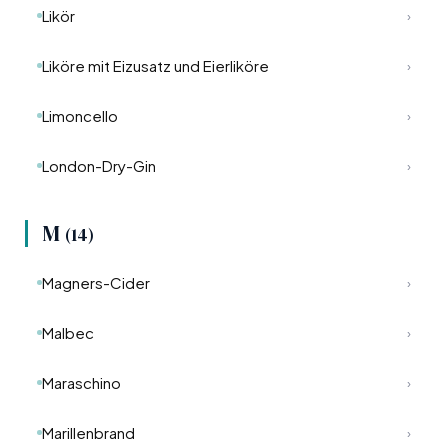
Likör
›
Liköre mit Eizusatz und Eierliköre
›
Limoncello
›
London-Dry-Gin
›
M
(14)
Magners-Cider
›
Malbec
›
Maraschino
›
Marillenbrand
›