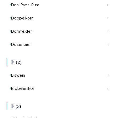
Don-Papa-Rum
›
Doppelkorn
›
Dornfelder
›
Dosenbier
›
E
(2)
Eiswein
›
Erdbeerlikör
›
F
(3)