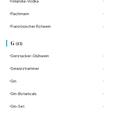
Finlandia-Vodka
›
Flachmann
›
Französischer Rotwein
›
G
(13)
Gerstacker-Glühwein
›
Gewürztraminer
›
Gin
›
Gin-Botanicals
›
Gin-Set
›