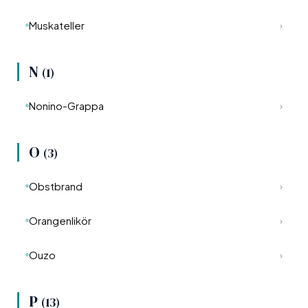
Muskateller
›
N
(1)
Nonino-Grappa
›
O
(3)
Obstbrand
›
Orangenlikör
›
Ouzo
›
P
(13)