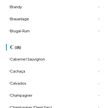
Neues zu entdecken und zu genießen. Bitte
Brandy
›
trinken Sie verantwortungsbewusst.
Brauanlage
›
Brugal-Rum
›
C
(18)
Cabernet Sauvignon
›
Cachaça
›
Calvados
›
Champagner
›
Champagner (Demi Sec)
›