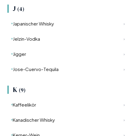
J
(4)
Japanischer Whisky
›
Jelzin-Vodka
›
Jigger
›
Jose-Cuervo-Tequila
›
K
(9)
Kaffeelikör
›
Kanadischer Whisky
›
Kerner-Wein
›