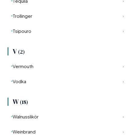
Tequila
›
Trollinger
›
Tsipouro
›
V
(2)
Vermouth
›
Vodka
›
W
(18)
Walnusslikör
›
Weinbrand
›