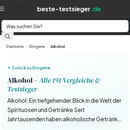
Skip to navigation
Skip to main content
Startseite
Drogerie
Alkohol
›
›
Zurück zu Drogerie
Alkohol –
Alle 191 Vergleiche &
Testsieger
Alkohol: Ein tiefgehender Blick in die Welt der
Spirituosen und Getränke Seit
Jahrtausenden haben alkoholische Getränke
in vielen Kulturen eine wichtige Rolle gespielt.