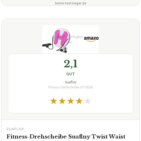
beste-testsieger.de
2,1
GUT
Suaflny
Fitness-Drehscheibe
07/2026
★
★
★
★
★
SUAFLNY
Fitness-Drehscheibe Suaflny Twist Waist