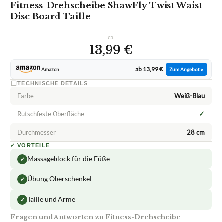
Fitness-Drehscheibe ShawFly Twist Waist
Disc Board Taille
ca.
13,99 €
ab 13,99 €
Amazon
Zum Angebot »
TECHNISCHE DETAILS
Farbe
Weiß-Blau
✓
Rutschfeste Oberfläche
Durchmesser
28 cm
✓
VORTEILE
Massageblock für die Füße
✓
Übung Oberschenkel
✓
Taille und Arme
✓
Fragen und Antworten zu Fitness-Drehscheibe