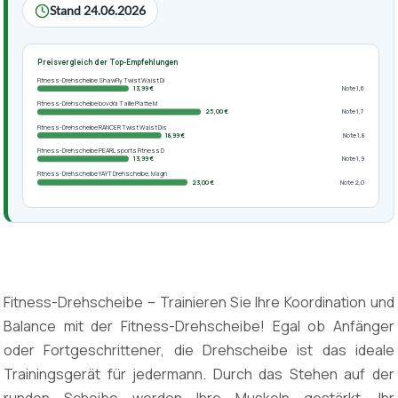
Stand 24.06.2026
Preisvergleich der Top-Empfehlungen
Fitness-Drehscheibe ShawFly Twist Waist Di
13,99 €
Note 1,6
Fitness-Drehscheibe bovoYa Taille Platte M
25,00 €
Note 1,7
Fitness-Drehscheibe RANCER Twist Waist Dis
18,99 €
Note 1,8
Fitness-Drehscheibe PEARL sports Fitness D
13,99 €
Note 1,9
Fitness-Drehscheibe YAYT Drehscheibe, Magn
23,00 €
Note 2,0
Fitness-Drehscheibe – Trainieren Sie Ihre Koordination und
Balance mit der Fitness-Drehscheibe! Egal ob Anfänger
oder Fortgeschrittener, die Drehscheibe ist das ideale
Trainingsgerät für jedermann. Durch das Stehen auf der