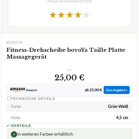
Fitness-Drehscheibe
07/2026
★
★
★
★
★
BOVOYA
Fitness-Drehscheibe bovoYa Taille Platte
Massagegerät
ca.
25,00 €
ab 25,00 €
Amazon
Zum Angebot »
TECHNISCHE DETAILS
Farbe
Grün-Weiß
Höhe
4,5 cm
✓
VORTEILE
in weiteren Farben erhältlich
✓