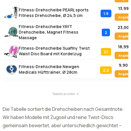
13,99 
Fitness-Drehscheibe PEARL sports
1.9
Fitness Drehscheibe, Ø 24,5 cm
Angebo
Fitness-Drehscheibe YAYT
23,00 
Drehscheibe, Magnet Fitness
2
Angebo
Massage
18,99 
Fitness-Drehscheibe Suaflny Twist
2.1
Waist Disc Board mit Kordelzug
Angebo
9,90 
Fitness-Drehscheibe Newgen
2.2
Medicals Hüfttrainer, Ø 28cm
Angebo
Die Tabelle sortiert die Drehscheiben nach Gesamtnote.
Wir haben Modelle mit Zugseil und reine Twist-Discs
gemeinsam bewertet, aber unterschiedlich gewichtet –