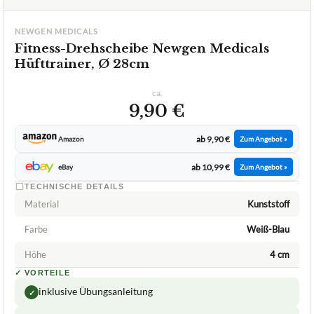
NEWGEN MEDICALS
Fitness-Drehscheibe Newgen Medicals
Hüfttrainer, Ø 28cm
ca.
9,90 €
ab 9,90 €
Amazon
Zum Angebot »
ab 10,99 €
eBay
Zum Angebot »
TECHNISCHE DETAILS
Material
Kunststoff
Farbe
Weiß-Blau
Höhe
4 cm
✓
VORTEILE
inklusive Übungsanleitung
✓