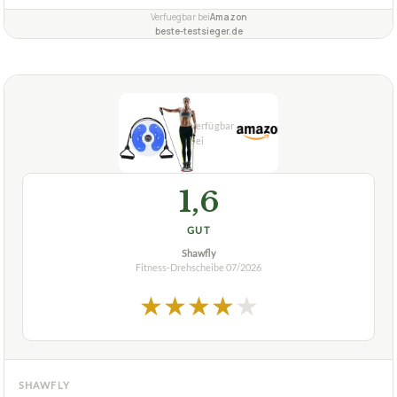
Verfuegbar bei
Amazon
beste-testsieger.de
1,6
GUT
Shawfly
Fitness-Drehscheibe
07/2026
★
★
★
★
★
SHAWFLY