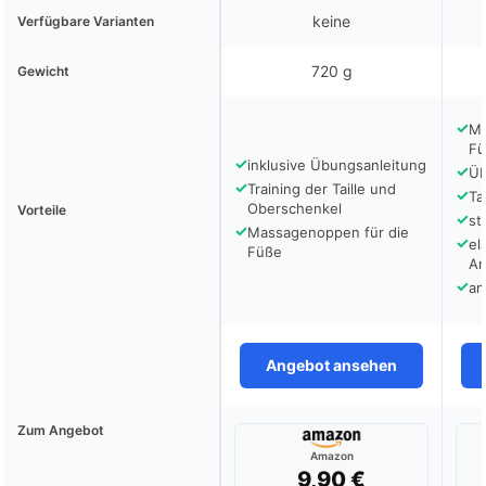
keine
Verfügbare Varianten
720 g
Gewicht
✓
Ma
Fü
✓
inklusive Übungsanleitung
✓
Üb
✓
Training der Taille und
✓
Ta
Oberschenkel
Vorteile
✓
st
✓
Massagenoppen für die
✓
el
Füße
Ar
✓
an
Angebot ansehen
Zum Angebot
Amazon
9,90 €