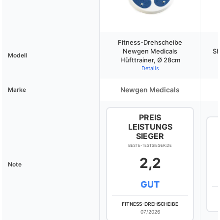
Fitness-Drehscheibe
Newgen Medicals
Sh
Modell
Hüfttrainer, Ø 28cm
Details
Newgen Medicals
Marke
PREIS
LEISTUNGS
SIEGER
BESTE-TESTSIEGER.DE
2,2
Note
GUT
FITNESS-DREHSCHEIBE
07/2026