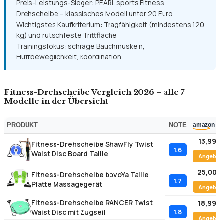
Preis-Leistungs-Sieger: PEARL sports Fitness
Drehscheibe – klassisches Modell unter 20 Euro
Wichtigstes Kaufkriterium: Tragfähigkeit (mindestens 120
kg) und rutschfeste Trittfläche
Trainingsfokus: schräge Bauchmuskeln,
Hüftbeweglichkeit, Koordination
Fitness-Drehscheibe Vergleich 2026 – alle 7
Modelle in der Übersicht
PRODUKT
NOTE
13,99 
Fitness-Drehscheibe ShawFly Twist
1.6
Waist Disc Board Taille
Angebo
25,00 
Fitness-Drehscheibe bovoYa Taille
1.7
Platte Massagegerät
Angebo
Fitness-Drehscheibe RANCER Twist
18,99 
Waist Disc mit Zugseil
1.8
Angebo