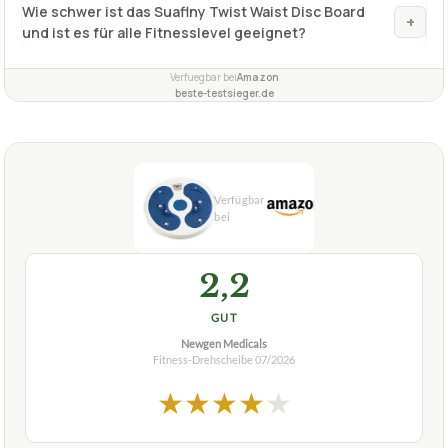
Wie schwer ist das Suaflny Twist Waist Disc Board
+
und ist es für alle Fitnesslevel geeignet?
Verfuegbar bei
Amazon
beste-testsieger.de
2,2
GUT
Newgen Medicals
Fitness-Drehscheibe
07/2026
★
★
★
★
★