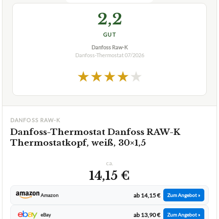
2,2
GUT
Danfoss Raw-K
Danfoss-Thermostat
07/2026
★
★
★
★
★
DANFOSS RAW-K
Danfoss-Thermostat Danfoss RAW-K
Thermostatkopf, weiß, 30×1,5
ca.
14,15 €
ab 14,15 €
Amazon
Zum Angebot »
ab 13,90 €
eBay
Zum Angebot »