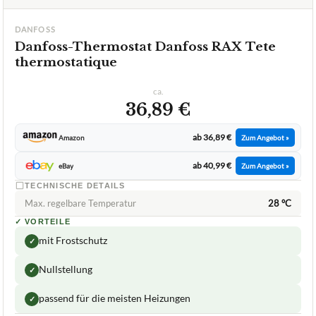
DANFOSS
Danfoss-Thermostat Danfoss RAX Tete
thermostatique
ca.
36,89 €
ab 36,89 €
Amazon
Zum Angebot »
ab 40,99 €
eBay
Zum Angebot »
TECHNISCHE DETAILS
Max. regelbare Temperatur
28 °C
✓
VORTEILE
mit Frostschutz
✓
Nullstellung
✓
passend für die meisten Heizungen
✓