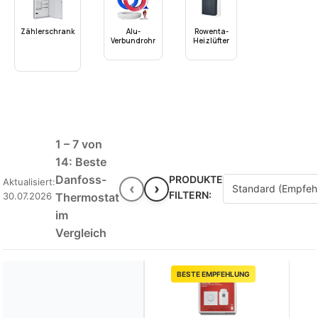
Zählerschrank
Alu-
Rowenta-
Verbundrohr
Heizlüfter
1 – 7 von
14: Beste
Danfoss-
PRODUKTE
Aktualisiert:
‹
›
FILTERN:
30.07.2026
Thermostat
im
Vergleich
BESTE EMPFEHLUNG