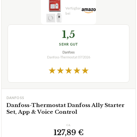
1,5
SEHR GUT
Danfoss
Danfoss-Thermostat
07/2026
★
★
★
★
★
DANFOSS
Danfoss-Thermostat Danfoss Ally Starter
Set, App & Voice Control
ca.
127,89 €