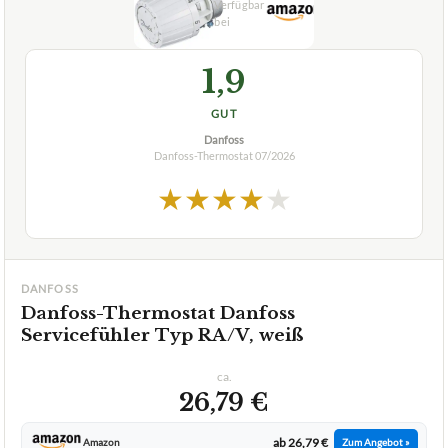
1,9
GUT
Danfoss
Danfoss-Thermostat
07/2026
★
★
★
★
★
DANFOSS
Danfoss-Thermostat Danfoss
Servicefühler Typ RA/V, weiß
ca.
26,79 €
ab 26,79 €
Amazon
Zum Angebot »