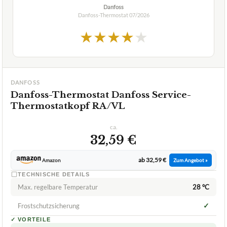
Danfoss
Danfoss-Thermostat
07/2026
★
★
★
★
★
DANFOSS
Danfoss-Thermostat Danfoss Service-
Thermostatkopf RA/VL
ca.
32,59 €
ab 32,59 €
Amazon
Zum Angebot »
TECHNISCHE DETAILS
Max. regelbare Temperatur
28 °C
✓
Frostschutzsicherung
✓
VORTEILE