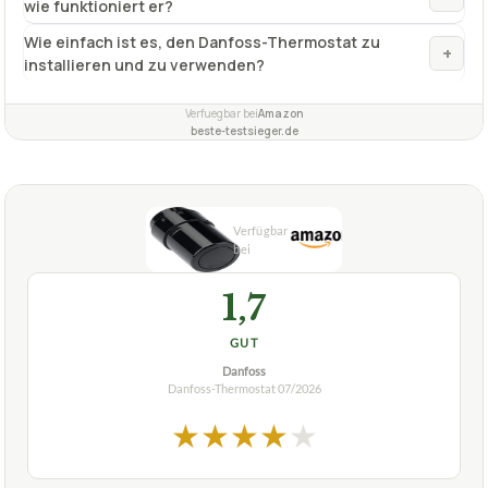
wie funktioniert er?
Wie einfach ist es, den Danfoss-Thermostat zu
+
installieren und zu verwenden?
Verfuegbar bei
Amazon
beste-testsieger.de
1,7
GUT
Danfoss
Danfoss-Thermostat
07/2026
★
★
★
★
★