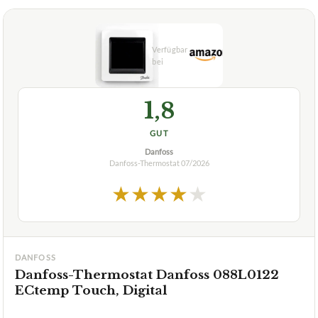
1,8
GUT
Danfoss
Danfoss-Thermostat
07/2026
★
★
★
★
★
DANFOSS
Danfoss-Thermostat Danfoss 088L0122
ECtemp Touch, Digital