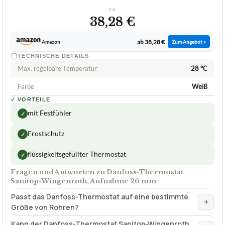
ca.
38,28 €
ab 38,28 €
Amazon
Zum Angebot »
TECHNISCHE DETAILS
Max. regelbare Temperatur
28 °C
Farbe
Weiß
✓
VORTEILE
mit Festfühler
✓
Frostschutz
✓
flüssigkeitsgefüllter Thermostat
✓
Fragen und Antworten zu Danfoss-Thermostat
Sanitop-Wingenroth, Aufnahme 26 mm
Passt das Danfoss-Thermostat auf eine bestimmte
+
Größe von Rohren?
Kann der Danfoss-Thermostat Sanitop-Wingenroth