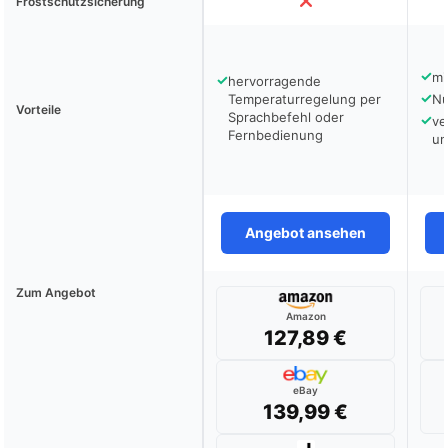
Frostschutzsicherung
✓
mi
✓
hervorragende
✓
Temperaturregelung per
Nu
Vorteile
Sprachbefehl oder
✓
ve
Fernbedienung
un
Angebot ansehen
Zum Angebot
Amazon
127,89 €
eBay
139,99 €