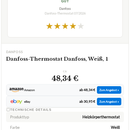
GUT
Danfoss
Danfoss-Thermostat
07/2026
★
★
★
★
★
DANFOSS
Danfoss-Thermostat Danfoss, Weiß, 1
ca.
48,34 €
ab 48,34 €
Amazon
Zum Angebot »
ab 30,95 €
eBay
Zum Angebot »
TECHNISCHE DETAILS
Produkttyp
Heizkörperthermostat
Farbe
Weiß