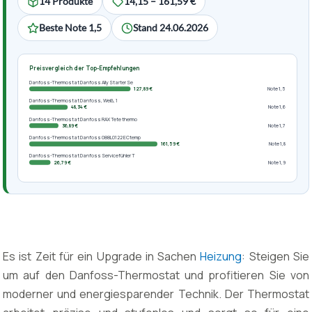
14 Produkte
14,15 – 161,59 €
Beste Note 1,5
Stand 24.06.2026
Preisvergleich der Top-Empfehlungen
Danfoss-Thermostat Danfoss Ally Starter Se
127,89 €
Note 1,5
Danfoss-Thermostat Danfoss, Weiß, 1
48,34 €
Note 1,6
Danfoss-Thermostat Danfoss RAX Tete thermo
36,89 €
Note 1,7
Danfoss-Thermostat Danfoss 088L0122 ECtemp
161,59 €
Note 1,8
Danfoss-Thermostat Danfoss Servicefühler T
26,79 €
Note 1,9
Es ist Zeit für ein Upgrade in Sachen
Heizung
: Steigen Sie
um auf den Danfoss-Thermostat und profitieren Sie von
moderner und energiesparender Technik. Der Thermostat