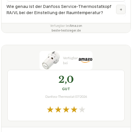
Wie genau ist der Danfoss Service-Thermostatkopf
+
RA/VL bei der Einstellung der Raumtemperatur?
Verfuegbar bei
Amazon
beste-testsieger.de
2,0
GUT
Danfoss-Thermostat
07/2026
★
★
★
★
★