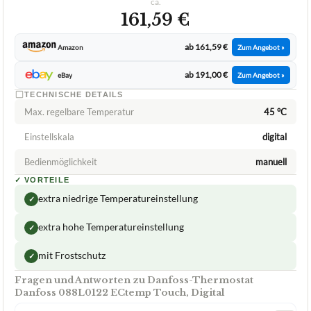
ca.
161,59 €
ab 161,59 €
Amazon
Zum Angebot »
ab 191,00 €
eBay
Zum Angebot »
TECHNISCHE DETAILS
Max. regelbare Temperatur
45 °C
Einstellskala
digital
Bedienmöglichkeit
manuell
✓
VORTEILE
extra niedrige Temperatureinstellung
✓
extra hohe Temperatureinstellung
✓
mit Frostschutz
✓
Fragen und Antworten zu Danfoss-Thermostat
Danfoss 088L0122 ECtemp Touch, Digital