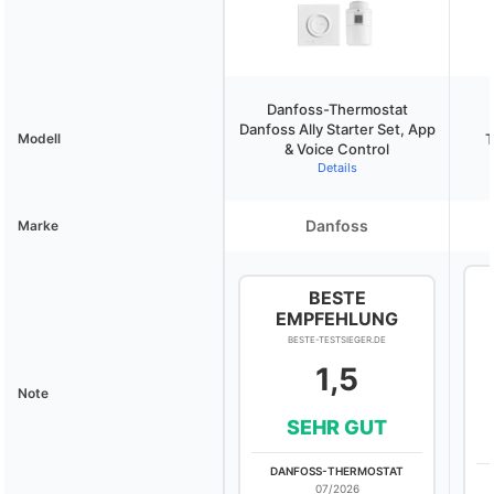
Danfoss-Thermostat
Danfoss Ally Starter Set, App
Modell
T
& Voice Control
Details
Danfoss
Marke
BESTE
EMPFEHLUNG
BESTE-TESTSIEGER.DE
1,5
Note
SEHR GUT
DANFOSS-THERMOSTAT
07/2026