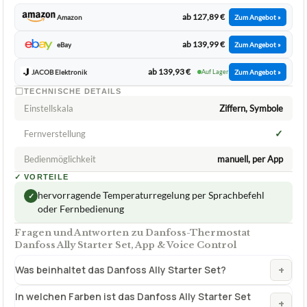
ab 127,89 €
Amazon
Zum Angebot »
ab 139,99 €
eBay
Zum Angebot »
ab 139,93 €
JACOB Elektronik
Auf Lager
Zum Angebot »
TECHNISCHE DETAILS
Einstellskala
Ziffern, Symbole
✓
Fernverstellung
Bedienmöglichkeit
manuell, per App
✓
VORTEILE
hervorragende Temperaturregelung per Sprachbefehl
✓
oder Fernbedienung
Fragen und Antworten zu Danfoss-Thermostat
Danfoss Ally Starter Set, App & Voice Control
+
Was beinhaltet das Danfoss Ally Starter Set?
In welchen Farben ist das Danfoss Ally Starter Set
+