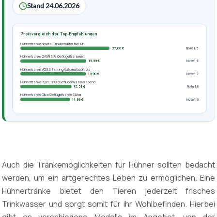
Stand 24.06.2026
Preisvergleich der Top-Empfehlungen
Hühnertränke Novital Trinkbehälter für Hüh
27,00 €
Note 1,5
Hühnertränke GAUN S.A. Geflügeltränke mit
19,99 €
Note 1,6
Hühnertränke VOSS.farming Automatisch, bis
19,90 €
Note 1,7
Hühnertränke POPETPOP Geflügel Wasserspend
15,51 €
Note 1,8
Hühnertränke Olba Geflügeltränke 3 Liter,
14,99 €
Note 1,9
Auch die Tränkemöglichkeiten für Hühner sollten bedacht
werden, um ein artgerechtes Leben zu ermöglichen. Eine
Hühnertränke bietet den Tieren jederzeit frisches
Trinkwasser und sorgt somit für ihr Wohlbefinden. Hierbei