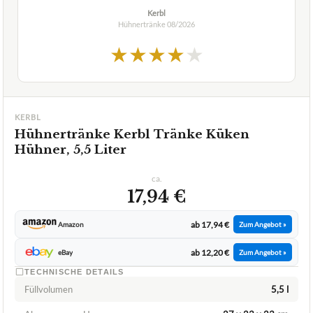
Kerbl
Hühnertränke
08/2026
★
★
★
★
★
KERBL
Hühnertränke Kerbl Tränke Küken
Hühner, 5,5 Liter
ca.
17,94 €
ab 17,94 €
Amazon
Zum Angebot »
ab 12,20 €
eBay
Zum Angebot »
TECHNISCHE DETAILS
Füllvolumen
5,5 l