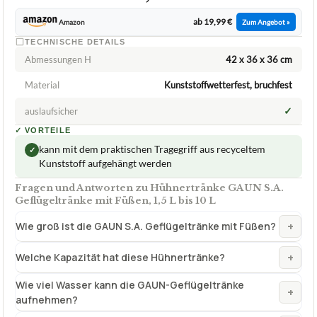
ab 19,99 €
Amazon
Zum Angebot »
TECHNISCHE DETAILS
Abmessungen H
42 x 36 x 36 cm
Material
Kunststoffwetterfest, bruchfest
✓
auslaufsicher
✓
VORTEILE
kann mit dem praktischen Tragegriff aus recyceltem
✓
Kunststoff aufgehängt werden
Fragen und Antworten zu Hühnertränke GAUN S.A.
Geflügeltränke mit Füßen, 1,5 L bis 10 L
+
Wie groß ist die GAUN S.A. Geflügeltränke mit Füßen?
+
Welche Kapazität hat diese Hühnertränke?
Wie viel Wasser kann die GAUN-Geflügeltränke
+
aufnehmen?