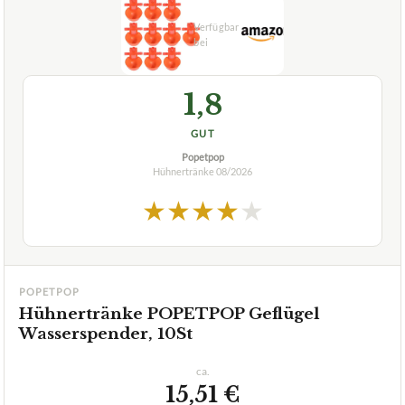
1,8
GUT
Popetpop
Hühnertränke
08/2026
★
★
★
★
★
POPETPOP
Hühnertränke POPETPOP Geflügel
Wasserspender, 10St
ca.
15,51 €