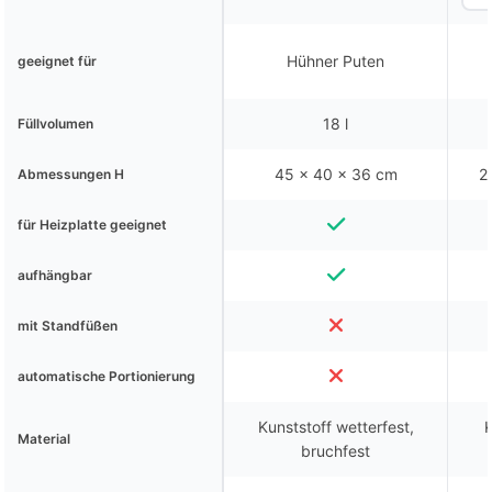
Hühner Puten
geeignet für
18 l
Füllvolumen
45 x 40 x 36 cm
2
Abmessungen H
für Heizplatte geeignet
aufhängbar
mit Standfüßen
automatische Portionierung
Kunststoff wetterfest,
K
Material
bruchfest