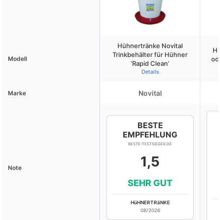
Hühnertränke Novital
Hü
Trinkbehälter für Hühner
Modell
ode
‘Rapid Clean’
Details
Novital
Marke
BESTE
EMPFEHLUNG
BESTE-TESTSIEGER.DE
1,5
Note
SEHR GUT
HüHNERTRäNKE
08/2026