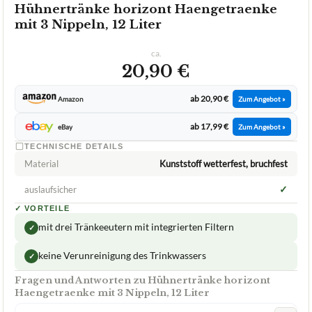
Hühnertränke horizont Haengetraenke
mit 3 Nippeln, 12 Liter
ca.
20,90 €
ab 20,90 €
Amazon
Zum Angebot »
ab 17,99 €
eBay
Zum Angebot »
TECHNISCHE DETAILS
Material
Kunststoff wetterfest, bruchfest
✓
auslaufsicher
✓
VORTEILE
mit drei Tränkeeutern mit integrierten Filtern
✓
keine Verunreinigung des Trinkwassers
✓
Fragen und Antworten zu Hühnertränke horizont
Haengetraenke mit 3 Nippeln, 12 Liter