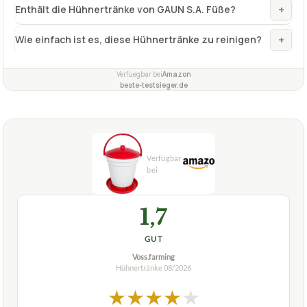
+
Enthält die Hühnertränke von GAUN S.A. Füße?
+
Wie einfach ist es, diese Hühnertränke zu reinigen?
Verfuegbar bei
Amazon
beste-testsieger.de
1,7
GUT
Voss.farming
Hühnertränke
08/2026
★
★
★
★
★