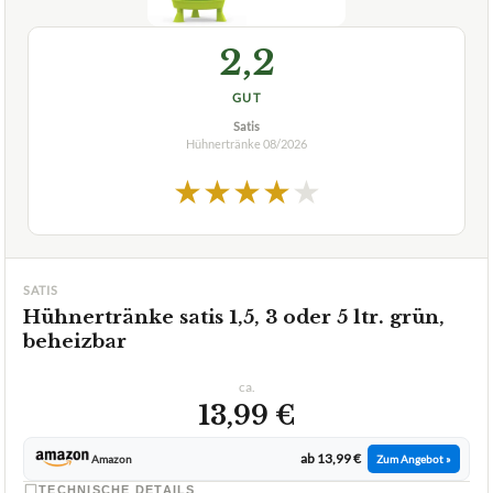
2,2
GUT
Satis
Hühnertränke
08/2026
★
★
★
★
★
SATIS
Hühnertränke satis 1,5, 3 oder 5 ltr. grün,
beheizbar
ca.
13,99 €
ab 13,99 €
Amazon
Zum Angebot »
TECHNISCHE DETAILS