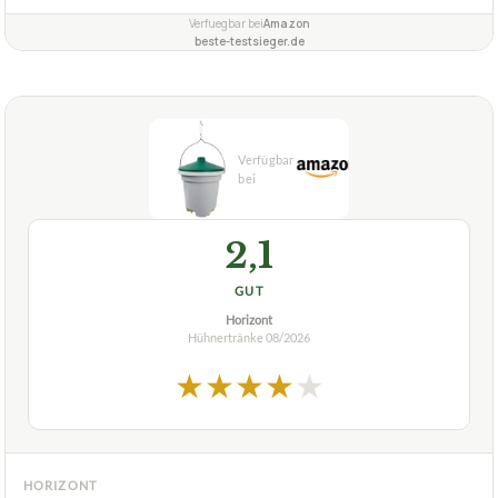
Verfuegbar bei
Amazon
beste-testsieger.de
2,1
GUT
Horizont
Hühnertränke
08/2026
★
★
★
★
★
HORIZONT