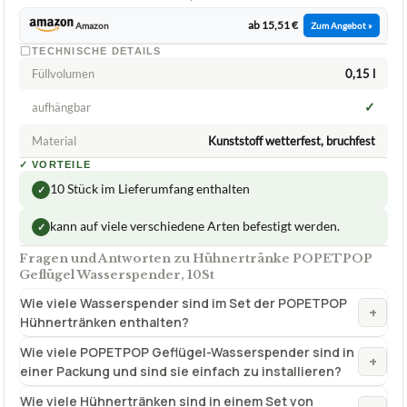
ab 15,51 €
Amazon
Zum Angebot »
TECHNISCHE DETAILS
Füllvolumen
0,15 l
✓
aufhängbar
Material
Kunststoff wetterfest, bruchfest
✓
VORTEILE
10 Stück im Lieferumfang enthalten
✓
kann auf viele verschiedene Arten befestigt werden.
✓
Fragen und Antworten zu Hühnertränke POPETPOP
Geflügel Wasserspender, 10St
Wie viele Wasserspender sind im Set der POPETPOP
+
Hühnertränken enthalten?
Wie viele POPETPOP Geflügel-Wasserspender sind in
+
einer Packung und sind sie einfach zu installieren?
Wie viele Hühnertränken sind in einem Set von