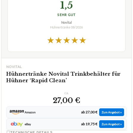
1,5
SEHR GUT
Novital
Hühnertränke
08/2026
★
★
★
★
★
NOVITAL
Hühnertränke Novital Trinkbehälter für
Hühner ‘Rapid Clean’
ca.
27,00 €
ab 27,00 €
Amazon
Zum Angebot »
ab 19,75 €
eBay
Zum Angebot »
TECHNISCHE DETAILS