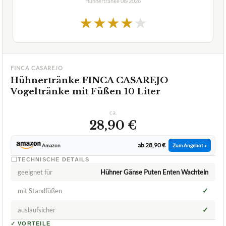
Hühnertränke
08/2026
★
★
★
★
★
FINCA CASAREJO
Hühnertränke FINCA CASAREJO
Vogeltränke mit Füßen 10 Liter
ca.
28,90 €
ab 28,90 €
Amazon
Zum Angebot »
TECHNISCHE DETAILS
geeignet für
Hühner Gänse Puten Enten Wachteln
✓
mit Standfüßen
✓
auslaufsicher
✓
VORTEILE