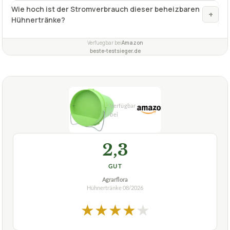
Wie hoch ist der Stromverbrauch dieser beheizbaren
+
Hühnertränke?
Verfuegbar bei
Amazon
beste-testsieger.de
2,3
GUT
Agrarflora
Hühnertränke
08/2026
★
★
★
★
★