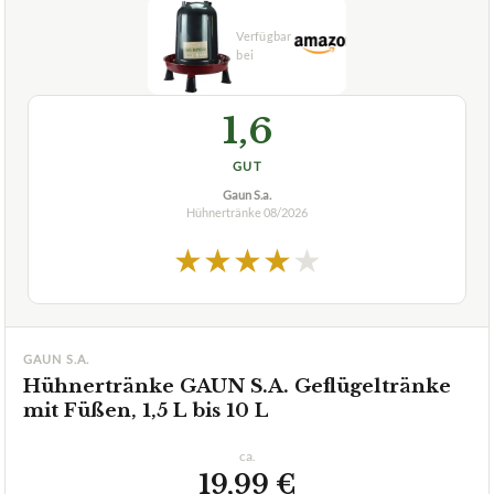
1,6
GUT
Gaun S.a.
Hühnertränke
08/2026
★
★
★
★
★
GAUN S.A.
Hühnertränke GAUN S.A. Geflügeltränke
mit Füßen, 1,5 L bis 10 L
ca.
19,99 €