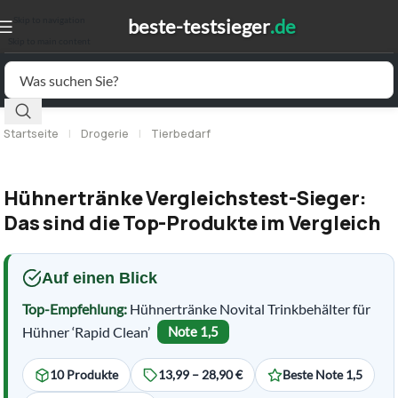
Skip to navigation
Skip to main content
Startseite
|
Drogerie
|
Tierbedarf
Hühnertränke Vergleichstest-Sieger:
Das sind die Top-Produkte im Vergleich
Auf einen Blick
Top-Empfehlung:
Hühnertränke Novital Trinkbehälter für
Hühner ‘Rapid Clean’
Note 1,5
10 Produkte
13,99 – 28,90 €
Beste Note 1,5