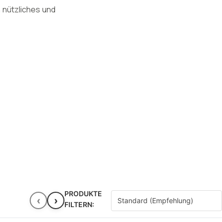
 nützliches und
PRODUKTE
‹
›
FILTERN: