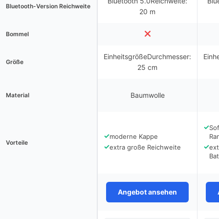
Bluetooth 5.0Reichweite:
Blu
Bluetooth-Version Reichweite
20 m
Bommel
EinheitsgrößeDurchmesser:
Einh
Größe
25 cm
Baumwolle
Material
✓
So
✓
moderne Kappe
Ra
Vorteile
✓
✓
extra große Reichweite
ext
Ba
Angebot ansehen