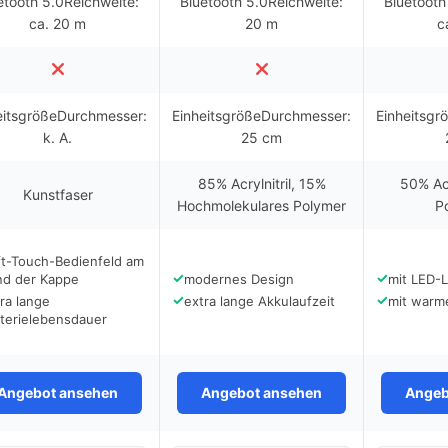
etooth 5.0Reichweite:
Bluetooth 5.0Reichweite:
Bluetooth
ca. 20 m
20 m
c
eitsgrößeDurchmesser:
EinheitsgrößeDurchmesser:
Einheitsgr
k. A.
25 cm
85% Acrylnitril, 15%
50% Ac
Kunstfaser
Hochmolekulares Polymer
P
ft-Touch-Bedienfeld am
✓
✓
nd der Kappe
modernes Design
mit LED-L
✓
✓
ra lange
extra lange Akkulaufzeit
mit warm
tterielebensdauer
Angebot ansehen
Angebot ansehen
Angeb