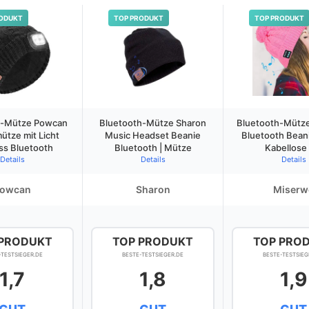
ODUKT
TOP PRODUKT
TOP PRODUKT
h-Mütze Powcan
Bluetooth-Mütze Sharon
Bluetooth-Mütz
ütze mit Licht
Music Headset Beanie
Bluetooth Bean
ss Bluetooth
Bluetooth | Mütze
Kabellose
Details
Details
Details
owcan
Sharon
Miserw
 PRODUKT
TOP PRODUKT
TOP PRO
-TESTSIEGER.DE
BESTE-TESTSIEGER.DE
BESTE-TESTSIEG
1,7
1,8
1,9