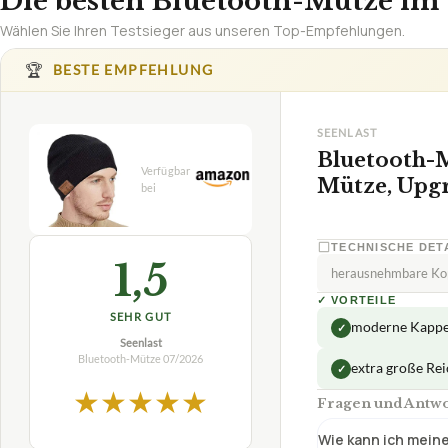
Die besten Bluetooth-Mütze im 
Wählen Sie Ihren Testsieger aus unseren Top-Empfehlungen.
🏆
BESTE EMPFEHLUNG
SEENLAST
Bluetooth-M
Mütze, Upg
TECHNISCHE DET
1,5
herausnehmbare Ko
✓
VORTEILE
SEHR GUT
moderne Kapp
✓
Seenlast
Bluetooth-Mütze
07/2026
extra große Re
✓
★
★
★
★
★
Fragen und Antwo
Wie kann ich mein