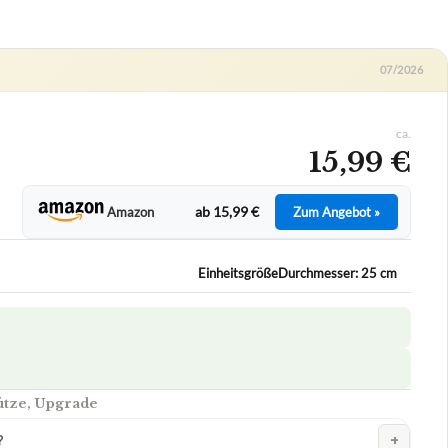
07/2026
ca.
15,99 €
ab 15,99 €
Amazon
Zum Angebot »
EinheitsgrößeDurchmesser: 25 cm
ütze, Upgrade
+
?