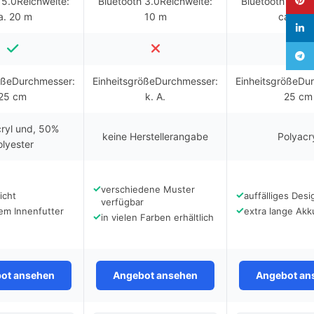
 5.0Reichweite:
Bluetooth 3.0Reichweite:
Bluetooth 5.0Re
a. 20 m
10 m
ca. 20 
linked
Teleg
ößeDurchmesser:
EinheitsgrößeDurchmesser:
EinheitsgrößeDu
25 cm
k. A.
25 cm
ryl und, 50%
keine Herstellerangabe
Polyacr
olyester
✓
verschiedene Muster
✓
icht
auffälliges Desi
verfügbar
✓
em Innenfutter
extra lange Akk
✓
in vielen Farben erhältlich
ot ansehen
Angebot ansehen
Angebot an