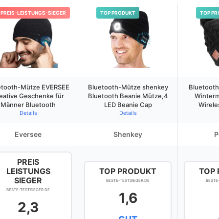
PREIS-LEISTUNGS-SIEGER
TOP PRODUKT
TOP PR
etooth-Mütze EVERSEE
Bluetooth-Mütze shenkey
Bluetoot
eative Geschenke für
Bluetooth Beanie Mütze,4
Winterm
Männer Bluetooth
LED Beanie Cap
Wirele
Details
Details
Eversee
Shenkey
P
PREIS
LEISTUNGS
TOP PRODUKT
TOP
SIEGER
BESTE-TESTSIEGER.DE
BESTE
BESTE-TESTSIEGER.DE
1,6
2,3