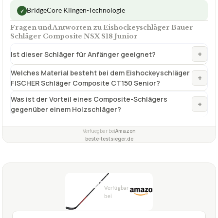
1,8
GUT
Fischer
Eishockeyschläger
07/2026
★
★
★
★
★
FISCHER
Eishockeyschläger FISCHER Schläger
Composite CT150 Senior
ca.
44,99 €
ab 44,99 €
Amazon
Zum Angebot »