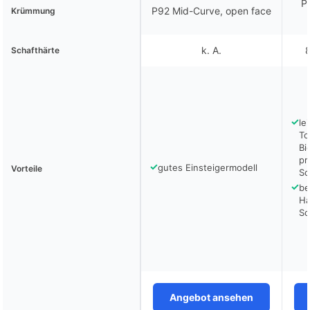
P
P92 Mid-Curve, open face
Krümmung
k. A.
8
Schafthärte
✓
le
To
Bi
pr
✓
gutes Einsteigermodell
Vorteile
Sc
✓
be
Ha
Sc
Angebot ansehen