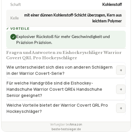
Verfuegbar bei
Amazon
beste-testsieger.de
2,2
GUT
Warrior
Eishockeyschläger
07/2026
★
★
★
★
★
WARRIOR
Eishockeyschläger Warrior Alpha DX