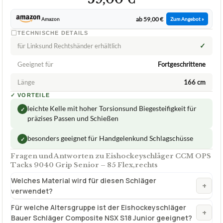
verwendet?
Für welche Altersgruppe ist der Eishockeyschläger
+
Bauer Schläger Composite NSX S18 Junior geeignet?
Was bedeutet der Begriff 'Flex' bei einem
+
Eishockeyschläger?
Verfuegbar bei
Amazon
beste-testsieger.de
1,7
GUT
Bauer
Eishockeyschläger
07/2026