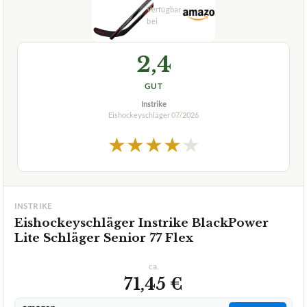
ca.
71,45 €
ab 71,45 €
Amazon
Zum Angebot »
TECHNISCHE DETAILS
Gewicht
570 g
Krümmung
P92 Mid-Curve, open face
Schafthärte
77 Flexweich
✓
VORTEILE
robust und langlebig
✓
auch für Inline-Hockey geeignet
✓
Fragen und Antworten zu Eishockeyschläger Instrike
BlackPower Lite Schläger Senior 77 Flex
Wie leicht ist dieser Schläger im Vergleich zu
+
anderen Modellen?
Wie ist der Flex bei dem Eishockeyschläger Instrike
+