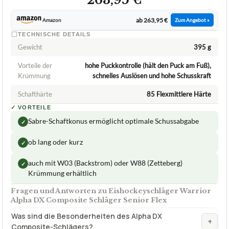
Alpha DX Composite Schläger Senior Flex
Was sind die Besonderheiten des Alpha DX
+
Composite-Schlägers?
Welche Biegung hat der Eishockeyschläger Warrior
+
Alpha DX Composite Schläger Senior Flex?
Wie unterscheidet sich der Warrior Alpha DX
+
Composite Schläger von anderen
Eishockeyschlägern?
Verfuegbar bei
Amazon
beste-testsieger.de
2,3
GUT
Ccm