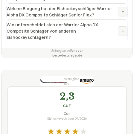
Eishockeyschläger
07/2026
★
★
★
★
★
CCM
Eishockeyschläger CCM Jetspeed FT2
Composite Grip Stick Senior 85
ca.
158,80 €
ab 158,80 €
Amazon
Zum Angebot »
TECHNISCHE DETAILS
Gewicht
425 g
Schaft
Sigmatex
Krümmung
P29 CrosbyMid-Curve, open face