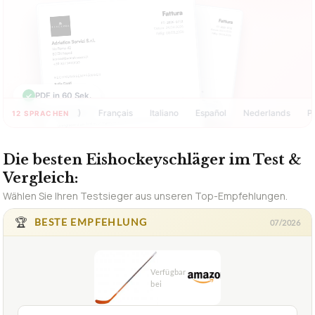
1,5
SEHR GUT
Sherwood
Eishockeyschläger
07/2026
★
★
★
★
★
SHERWOOD
Eishockeyschläger Sherwood Schläger
T50 ABS Senior PP26 Biegung
ca.
29,95 €
ab 29,95 €
Amazon
Zum Angebot »