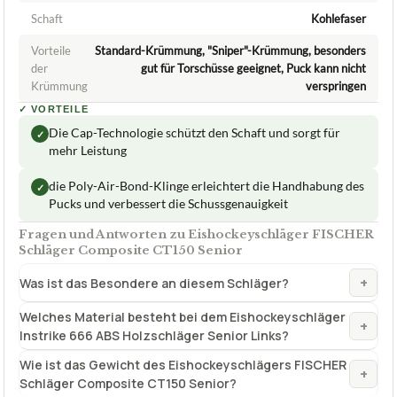
Wie ist das Gewicht des Eishockeyschlägers FISCHER
+
Schläger Composite CT150 Senior?
Verfuegbar bei
Amazon
beste-testsieger.de
1,9
GUT
Instrike
Eishockeyschläger
07/2026
★
★
★
★
★