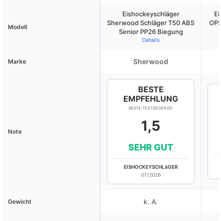
Eishockeyschläger
E
Sherwood Schläger T50 ABS
OPS
Modell
Senior PP26 Biegung
Details
Sherwood
Marke
BESTE
EMPFEHLUNG
BESTE-TESTSIEGER.DE
1,5
Note
SEHR GUT
EISHOCKEYSCHLäGER
07/2026
k. A.
Gewicht