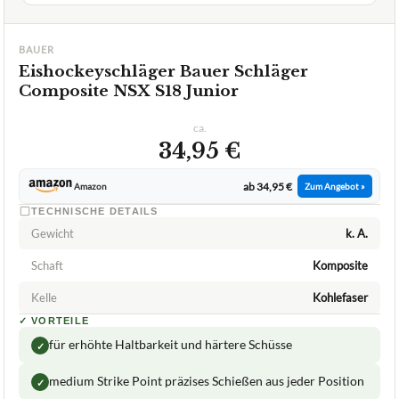
für erhöhte Haltbarkeit und härtere Schüsse
✓
medium Strike Point präzises Schießen aus jeder Position
✓
BridgeCore Klingen-Technologie
✓
Fragen und Antworten zu Eishockeyschläger Bauer
Schläger Composite NSX S18 Junior
+
Ist dieser Schläger für Anfänger geeignet?
Welches Material besteht bei dem Eishockeyschläger
+
FISCHER Schläger Composite CT150 Senior?
Was ist der Vorteil eines Composite-Schlägers
+
gegenüber einem Holzschläger?
Verfuegbar bei
Amazon
beste-testsieger.de