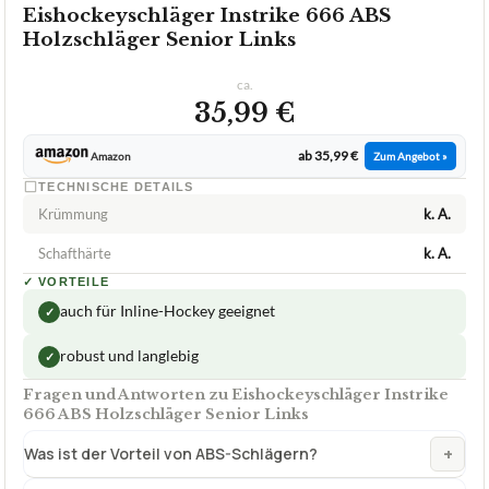
+
Was ist der Vorteil von ABS-Schlägern?
Für welche Spielposition ist der Eishockeyschläger
+
Warrior Covert QRL Pro Hockeyschläger geeignet?
Ist der Eishockeyschläger Instrike 666 ABS
+
Holzschläger Senior Links für Spieler geeignet, die
körperlich stark sind?
Verfuegbar bei
Amazon
beste-testsieger.de
2,0