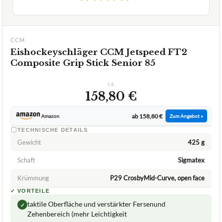
✓
VORTEILE
taktile Oberfläche und verstärkter Fersenund
✓
Zehenbereich (mehr Leichtigkeit
Gefühl und Konsistenz)
✓
Jetspeed Doppelkonkavschaft
✓
Fragen und Antworten zu Eishockeyschläger CCM
Jetspeed FT2 Composite Grip Stick Senior 85
Ist dieser Schläger für Stürmer oder Verteidiger
+
besser geeignet?
Was ist das Besondere am Eishockeyschläger CCM
+
Jetspeed FT2 Composite Grip Stick Senior 85?
Welche Überlegungen sollten beim Kauf des CCM
+
Jetspeed FT2 Composite Grip Stick berücksichtigt
werden?
Verfuegbar bei
Amazon
beste-testsieger.de