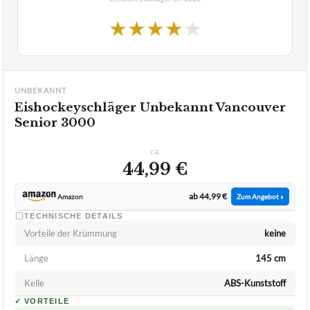
Kelle
ABS-Kunststoff
✓
VORTEILE
gutes Einsteigermodell
✓
Fragen und Antworten zu Eishockeyschläger
Unbekannt Vancouver Senior 3000
+
Welchen Flex-Index hat dieser Schläger?
Welches Material besteht bei dem Eishockeyschläger
+
Unbekannt Vancouver Senior 3000?
Für welche Spielposition ist der Eishockeyschläger
+
Unbekannt Vancouver Senior 3000 geeignet?
Verfuegbar bei
Amazon
beste-testsieger.de