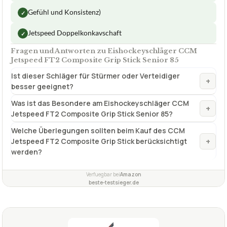
2,4
GUT
Instrike
Eishockeyschläger
07/2026
★
★
★
★
★
INSTRIKE
Eishockeyschläger Instrike BlackPower
Lite Schläger Senior 77 Flex