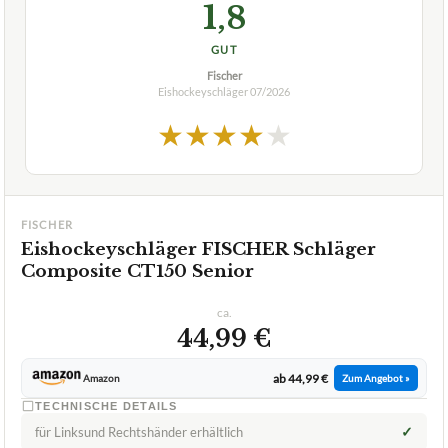
TECHNISCHE DETAILS
✓
für Linksund Rechtshänder erhältlich
Schaft
Kohlefaser
Vorteile
Standard-Krümmung, "Sniper"-Krümmung, besonders
der
gut für Torschüsse geeignet, Puck kann nicht
Krümmung
verspringen
✓
VORTEILE
Die Cap-Technologie schützt den Schaft und sorgt für
✓
mehr Leistung
die Poly-Air-Bond-Klinge erleichtert die Handhabung des
✓
Pucks und verbessert die Schussgenauigkeit
Fragen und Antworten zu Eishockeyschläger FISCHER
Schläger Composite CT150 Senior
+
Was ist das Besondere an diesem Schläger?
Welches Material besteht bei dem Eishockeyschläger
+
Instrike 666 ABS Holzschläger Senior Links?