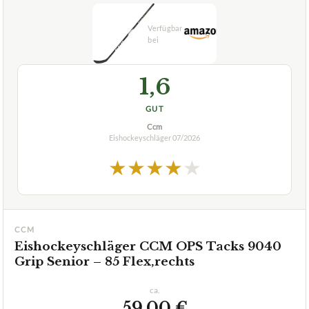
ca.
59,00 €
ab 59,00 €
Amazon
Zum Angebot »
TECHNISCHE DETAILS
✓
für Linksund Rechtshänder erhältlich
Geeignet für
Fortgeschrittene
Länge
166 cm
✓
VORTEILE
leichte Kelle mit hoher Torsionsund Biegesteifigkeit für
✓
präzises Passen und Schießen
besonders geeignet für Handgelenkund Schlagschüsse
✓
Fragen und Antworten zu Eishockeyschläger CCM OPS
Tacks 9040 Grip Senior – 85 Flex,rechts
Welches Material wird für diesen Schläger
+