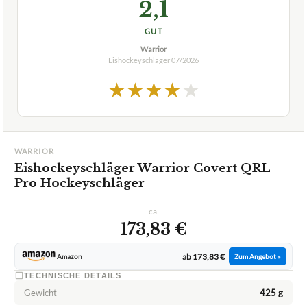
TECHNISCHE DETAILS
Gewicht
425 g
Schaft
Kohlenstoff
mit einer dünnen Kohlenstoff-Schicht überzogen, Kern aus
Kelle
leichtem Polymer
✓
VORTEILE
Explosiver Rückstoß für mehr Geschwindigkeit und
✓
Präzision Präzision.
Fragen und Antworten zu Eishockeyschläger Warrior
Covert QRL Pro Hockeyschläger
Wie unterscheidet sich dies von anderen Schlägern
+
in der Warrior Covert-Serie?
Für welche Handgröße sind die Eishockey-
+
Handschuhe Warrior Covert QRE4 Handschuhe
Senior geeignet?
Welche Vorteile bietet der Warrior Covert QRL Pro
+
Hockeyschläger?