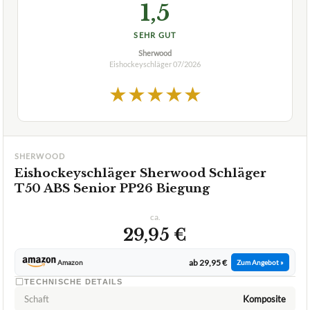
TECHNISCHE DETAILS
Schaft
Komposite
Geeignet für
Anfänger
Schafthärte
k. A.
✓
VORTEILE
gutes Einsteigermodell
✓
Fragen und Antworten zu Eishockeyschläger
Sherwood Schläger T50 ABS Senior PP26 Biegung
Für welche Spielposition ist dieser Schläger am
+
besten geeignet?
Welche Biegung hat der Eishockeyschläger CCM OPS
+
Tacks 9040 Grip Senior?
Was ist der Unterschied zwischen einem ABS- und
+
einem Composite-Schläger?
Verfuegbar bei
Amazon