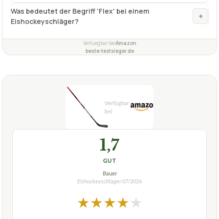
★
★
★
★
★
BAUER
Eishockeyschläger Bauer Schläger
Composite NSX S18 Junior
ca.
34,95 €
ab 34,95 €
Amazon
Zum Angebot »
TECHNISCHE DETAILS
Gewicht
k. A.
Schaft
Komposite
Kelle
Kohlefaser
✓
VORTEILE