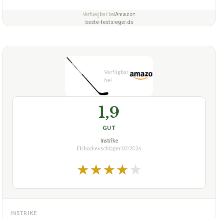
INSTRIKE
Eishockeyschläger Instrike 666 ABS
Holzschläger Senior Links
ca.
35,99 €
ab 35,99 €
Amazon
Zum Angebot »
TECHNISCHE DETAILS
Krümmung
k. A.
Schafthärte
k. A.
✓
VORTEILE
auch für Inline-Hockey geeignet
✓
robust und langlebig
✓
Fragen und Antworten zu Eishockeyschläger Instrike
666 ABS Holzschläger Senior Links