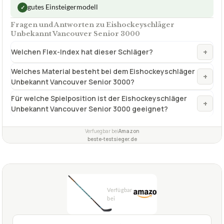
2,1
GUT
Warrior
Eishockeyschläger
07/2026
★
★
★
★
★
WARRIOR
Eishockeyschläger Warrior Covert QRL
Pro Hockeyschläger
ca.
173,83 €
ab 173,83 €
Amazon
Zum Angebot »