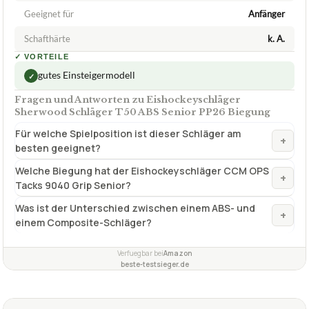
beste-testsieger.de
1,6
GUT
Ccm
Eishockeyschläger
07/2026
★
★
★
★
★
CCM
Eishockeyschläger CCM OPS Tacks 9040
Grip Senior – 85 Flex,rechts