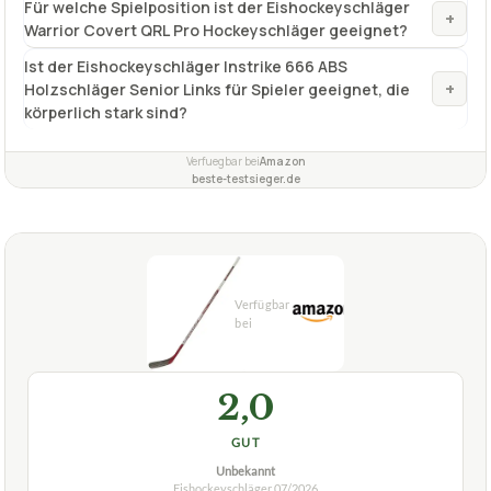
GUT
Unbekannt
Eishockeyschläger
07/2026
★
★
★
★
★
UNBEKANNT
Eishockeyschläger Unbekannt Vancouver
Senior 3000
ca.
44,99 €
ab 44,99 €
Amazon
Zum Angebot »
TECHNISCHE DETAILS
Vorteile der Krümmung
keine
Länge
145 cm