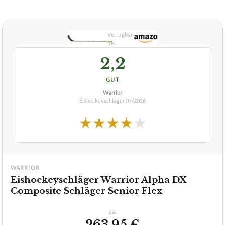
Composite Schläger Senior Flex
ca.
263,95 €
ab 263,95 €
Amazon
Zum Angebot »
TECHNISCHE DETAILS
Gewicht
395 g
Vorteile der
hohe Puckkontrolle (hält den Puck am Fuß),
Krümmung
schnelles Auslösen und hohe Schusskraft
Schafthärte
85 Flexmittlere Härte
✓
VORTEILE
Sabre-Schaftkonus ermöglicht optimale Schussabgabe
✓
ob lang oder kurz
✓
auch mit W03 (Backstrom) oder W88 (Zetteberg)
✓
Krümmung erhältlich
Fragen und Antworten zu Eishockeyschläger Warrior