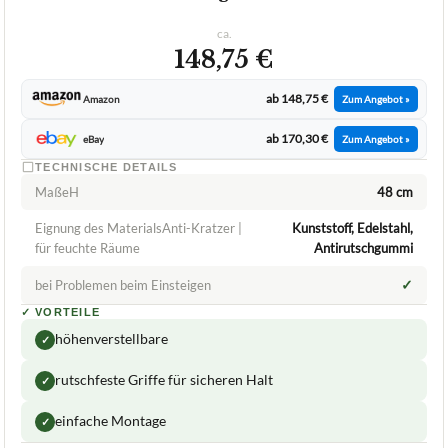
REHASTAGE GMBH
Badewannen-Einstiegshilfe Rehastage
GmbH HUGO Einstiegshilfe
ca.
148,75 €
ab 148,75 €
Amazon
Zum Angebot »
ab 170,30 €
eBay
Zum Angebot »
TECHNISCHE DETAILS
MaßeH
48 cm
Eignung des MaterialsAnti-Kratzer |
Kunststoff, Edelstahl,
für feuchte Räume
Antirutschgummi
✓
bei Problemen beim Einsteigen
✓
VORTEILE