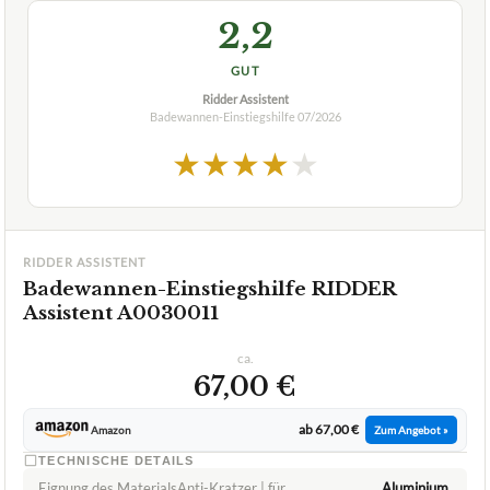
2,2
GUT
Ridder Assistent
Badewannen-Einstiegshilfe
07/2026
★
★
★
★
★
RIDDER ASSISTENT
Badewannen-Einstiegshilfe RIDDER
Assistent A0030011
ca.