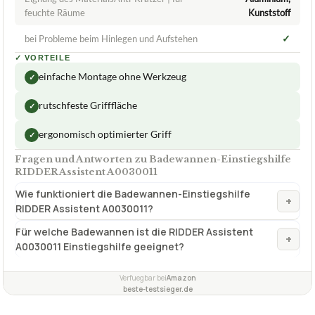
67,00 €
ab 67,00 €
Amazon
Zum Angebot »
TECHNISCHE DETAILS
Eignung des MaterialsAnti-Kratzer | für
Aluminium,
feuchte Räume
Kunststoff
✓
bei Probleme beim Hinlegen und Aufstehen
✓
VORTEILE
einfache Montage ohne Werkzeug
✓
rutschfeste Grifffläche
✓
ergonomisch optimierter Griff
✓
Fragen und Antworten zu Badewannen-Einstiegshilfe
RIDDER Assistent A0030011
Wie funktioniert die Badewannen-Einstiegshilfe
+
RIDDER Assistent A0030011?
Für welche Badewannen ist die RIDDER Assistent