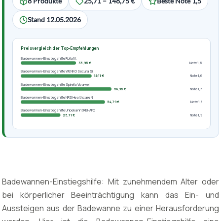
8 Produkte
25,71 – 148,75 €
Beste Note 1,5
Stand 12.05.2026
Preisvergleich der Top-Empfehlungen
Badewannen-Einstiegshilfe Rollafit
35,95 €
Note 1,5
Badewannen-Einstiegshilfe WENKO Secura Sil
46,11 €
Note 1,6
Badewannen-Einstiegshilfe Spirella Vivawel
58,95 €
Note 1,7
Badewannen-Einstiegshilfe NRS Healthcare N
54,79 €
Note 1,8
Badewannen-Einstiegshilfe Unbekannt REHAFO
25,71 €
Note 1,9
Badewannen-Einstiegshilfe: Mit zunehmendem Alter oder
bei körperlicher Beeinträchtigung kann das Ein- und
Aussteigen aus der Badewanne zu einer Herausforderung