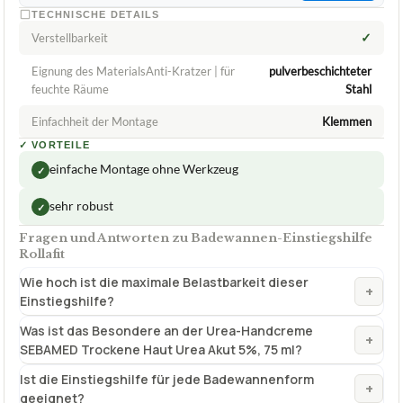
ca.
35,95 €
ab 35,95 €
Amazon
Zum Angebot »
TECHNISCHE DETAILS
✓
Verstellbarkeit
Eignung des MaterialsAnti-Kratzer | für
pulverbeschichteter
feuchte Räume
Stahl
Einfachheit der Montage
Klemmen
✓
VORTEILE
einfache Montage ohne Werkzeug
✓
sehr robust
✓
Fragen und Antworten zu Badewannen-Einstiegshilfe
Rollafit
Wie hoch ist die maximale Belastbarkeit dieser
+