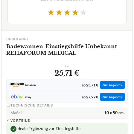
1,9
GUT
Unbekannt
Badewannen-Einstiegshilfe
07/2026
★
★
★
★
★
UNBEKANNT
Badewannen-Einstiegshilfe Unbekannt
REHAFORUM MEDICAL
ca.
25,71 €
ab 25,71 €
Amazon
Zum Angebot »
ab 27,99 €
eBay
Zum Angebot »