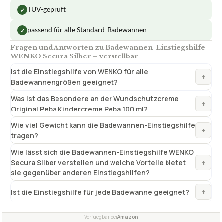
Belastbarkeit
bis 120 kg
MaßeH
52,5 x 24,5 cm
✓
VORTEILE
zusätzliche Aufhängemöglichkeit für ein Handtuch
✓
TÜV-geprüft
✓
passend für alle Standard-Badewannen
✓
Fragen und Antworten zu Badewannen-Einstiegshilfe
WENKO Secura Silber – verstellbar
Ist die Einstiegshilfe von WENKO für alle
+
Badewannengrößen geeignet?
Was ist das Besondere an der Wundschutzcreme
+
Original Peba Kindercreme Peba 100 ml?
Wie viel Gewicht kann die Badewannen-Einstiegshilfe
+
tragen?
Wie lässt sich die Badewannen-Einstiegshilfe WENKO
+
Secura Silber verstellen und welche Vorteile bietet