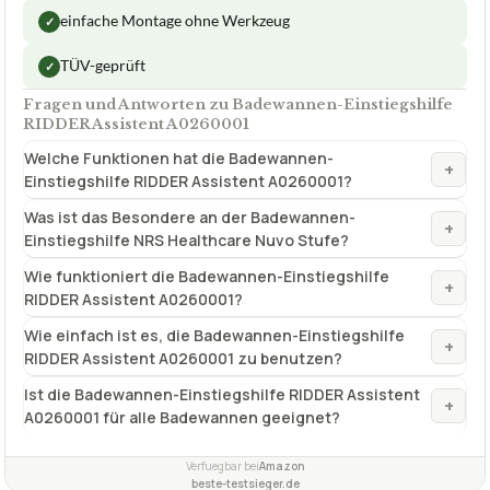
Eignung des MaterialsAnti-Kratzer | für
Aluminium,
feuchte Räume
Kunststoff
✓
VORTEILE
jederzeit rückstandsfrei demontierbar
✓
einfache Montage ohne Werkzeug
✓
TÜV-geprüft
✓
Fragen und Antworten zu Badewannen-Einstiegshilfe
RIDDER Assistent A0260001
Welche Funktionen hat die Badewannen-
+
Einstiegshilfe RIDDER Assistent A0260001?
Was ist das Besondere an der Badewannen-
+
Einstiegshilfe NRS Healthcare Nuvo Stufe?
Wie funktioniert die Badewannen-Einstiegshilfe
+
RIDDER Assistent A0260001?
Wie einfach ist es, die Badewannen-Einstiegshilfe
+
RIDDER Assistent A0260001 zu benutzen?