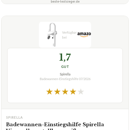
sie gegenüber anderen Einstiegshilfen?
+
Ist die Einstiegshilfe für jede Badewanne geeignet?
Verfuegbar bei
Amazon
beste-testsieger.de
1,7
GUT
Spirella
Badewannen-Einstiegshilfe
07/2026
★
★
★
★
★