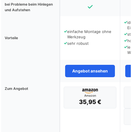
bei Probleme beim Hinlegen
und Aufstehen
✓
id
Ei
✓
einfache Montage ohne
✓
st
Werkzeug
Vorteile
✓
ho
✓
sehr robust
✓
le
W
Angebot ansehen
Zum Angebot
Amazon
35,95 €