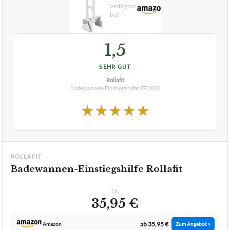
Wählen Sie Ihren Testsieger aus unseren Top-Empfehlungen.
🏆
BESTE EMPFEHLUNG
07/2026
1,5
SEHR GUT
Rollafit
Badewannen-Einstiegshilfe
07/2026
★
★
★
★
★
ROLLAFIT
Badewannen-Einstiegshilfe Rollafit