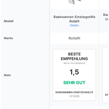
Bad
Badewannen-Einstiegshilfe
U
Modell
Rollafit
Details
Rollafit
Marke
BESTE
EMPFEHLUNG
BESTE-TESTSIEGER.DE
1,5
Note
SEHR GUT
BADEWANNEN-EINSTIEGSHILFE
BA
07/2026