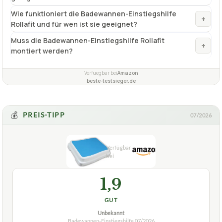
Einstiegshilfe?
Was ist das Besondere an der Urea-Handcreme
+
SEBAMED Trockene Haut Urea Akut 5%, 75 ml?
Ist die Einstiegshilfe für jede Badewannenform
+
geeignet?
Wie funktioniert die Badewannen-Einstiegshilfe
+
Rollafit und für wen ist sie geeignet?
Muss die Badewannen-Einstiegshilfe Rollafit
+
montiert werden?
Verfuegbar bei
Amazon
beste-testsieger.de
💰
PREIS-TIPP
07/2026