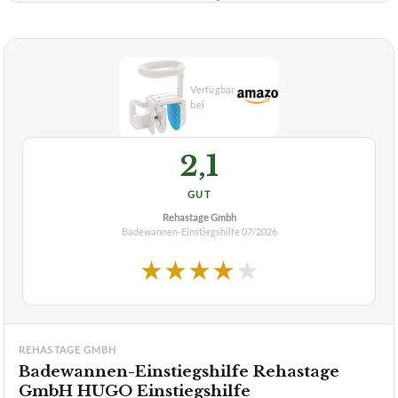
Ist die Badewannen-Einstiegshilfe RIDDER Assistent
+
A0260001 für alle Badewannen geeignet?
Verfuegbar bei
Amazon
beste-testsieger.de
2,1
GUT
Rehastage Gmbh
Badewannen-Einstiegshilfe
07/2026
★
★
★
★
★