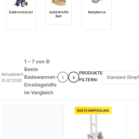
Elektrorollstuhl
Aufstehhilfe
Bettpfanne
Bett
1 – 7 von 8:
Beste
PRODUKTE
Aktualisiert:
‹
›
Badewannen-
FILTERN:
31.07.2026
Einstiegshilfe
im Vergleich
BESTE EMPFEHLUNG