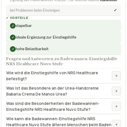
ab 54,79 €
Amazon
Zum Angebot »
TECHNISCHE DETAILS
Belastbarkeit
bis 190 kg
Eignung des MaterialsAnti-Kratzer | für feuchte Räume
Kunststoff
✓
bei Problemen beim Einsteigen
✓
VORTEILE
stapelbar
✓
ideale Ergänzung zur Einstiegshilfe
✓
hohe Belastbarkeit
✓
Fragen und Antworten zu Badewannen-Einstiegshilfe
NRS Healthcare Nuvo Stufe
Wie wird die Einstiegshilfe von NRS Healthcare
+
befestigt?
Was ist das Besondere an der Urea-Handcreme
+
Babaria Crema De Manos Urea?