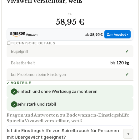
SPIRELLA
Badewannen-Einstiegshilfe Spirella
Vivawell verstellbar, weiß
ca.
58,95 €
ab 58,95 €
Amazon
Zum Angebot »
TECHNISCHE DETAILS
✓
Bügelgriff
Belastbarkeit
bis 120 kg
✓
bei Problemen beim Einsteigen
✓
VORTEILE
einfach und ohne Werkzeug zu montieren
✓
sehr stark und stabil