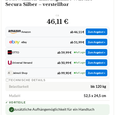
WENKO
Badewannen-Einstiegshilfe WENKO
Secura Silber – verstellbar
ca.
46,11 €
ab 46,11 €
Amazon
Zum Angebot »
ab 51,99 €
eBay
Zum Angebot »
ab 59,99 €
OTTO
Auf Lager
Zum Angebot »
ab 50,99 €
Universal Versand
Auf Lager
Zum Angebot »
ab 99,90 €
Jelmoli Shop
Auf Lager
Zum Angebot »
JE
TECHNISCHE DETAILS