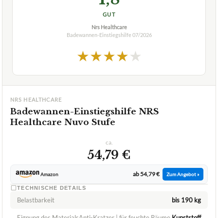
1,8
GUT
Nrs Healthcare
Badewannen-Einstiegshilfe
07/2026
★
★
★
★
★
NRS HEALTHCARE
Badewannen-Einstiegshilfe NRS
Healthcare Nuvo Stufe
ca.
54,79 €