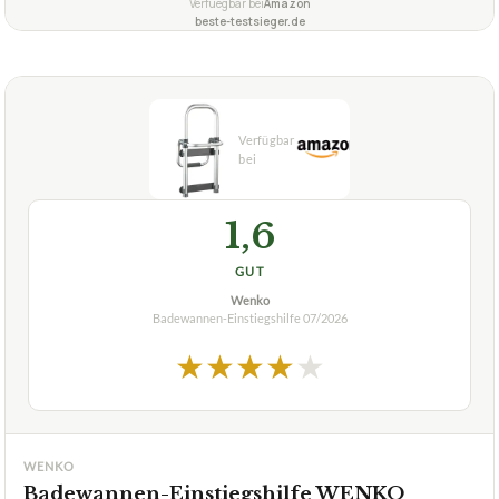
anderen Modellen?
Eignet sich diese Badewannen-Einstiegshilfe für
+
Personen mit eingeschränkter Mobilität?
Verfuegbar bei
Amazon
beste-testsieger.de
1,6
GUT
Wenko
Badewannen-Einstiegshilfe
07/2026
★
★
★
★
★