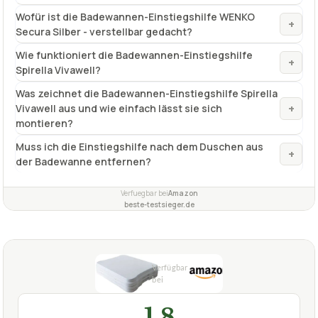
✓
Fragen und Antworten zu Badewannen-Einstiegshilfe
Spirella Vivawell verstellbar, weiß
Ist die Einstiegshilfe von Spirella auch für Personen
+
mit Übergewicht geeignet?
Wofür ist die Badewannen-Einstiegshilfe WENKO
+
Secura Silber - verstellbar gedacht?
Wie funktioniert die Badewannen-Einstiegshilfe
+
Spirella Vivawell?
Was zeichnet die Badewannen-Einstiegshilfe Spirella
+
Vivawell aus und wie einfach lässt sie sich
montieren?
Muss ich die Einstiegshilfe nach dem Duschen aus
+
der Badewanne entfernen?
Verfuegbar bei
Amazon
beste-testsieger.de