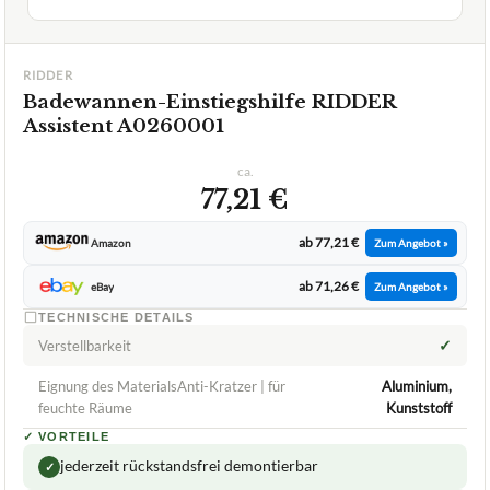
GUT
Ridder
Badewannen-Einstiegshilfe
07/2026
★
★
★
★
★
RIDDER
Badewannen-Einstiegshilfe RIDDER
Assistent A0260001
ca.
77,21 €
ab 77,21 €
Amazon
Zum Angebot »
ab 71,26 €
eBay
Zum Angebot »
TECHNISCHE DETAILS
✓
Verstellbarkeit