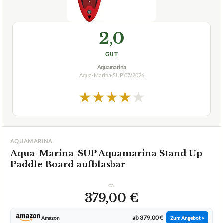
2,0
GUT
Aquamarina
Aqua-Marina-SUP
07/2026
★
★
★
★
★
AQUAMARINA
Aqua-Marina-SUP Aquamarina Stand Up
Paddle Board aufblasbar
ca.
379,00 €
ab 379,00 €
Amazon
Zum Angebot »