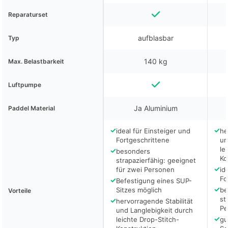
Reparaturset
aufblasbar
Typ
140 kg
Max. Belastbarkeit
Luftpumpe
Ja Aluminium
Paddel Material
✓
✓
ideal für Einsteiger und
he
Fortgeschrittene
un
le
✓
besonders
Ko
strapazierfähig: geeignet
✓
für zwei Personen
id
Fo
✓
Befestigung eines SUP-
✓
Sitzes möglich
be
Vorteile
st
✓
hervorragende Stabilität
Pe
und Langlebigkeit durch
✓
leichte Drop-Stitch-
gu