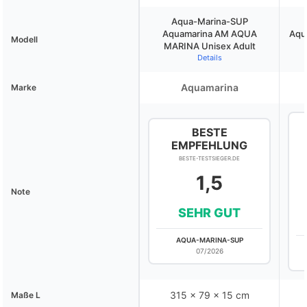
Aqua-Marina-SUP
Aquamarina AM AQUA
Aqua
Modell
MARINA Unisex Adult
Details
Aquamarina
Marke
BESTE
EMPFEHLUNG
BESTE-TESTSIEGER.DE
1,5
Note
SEHR GUT
AQUA-MARINA-SUP
07/2026
315 x 79 x 15 cm
Maße L