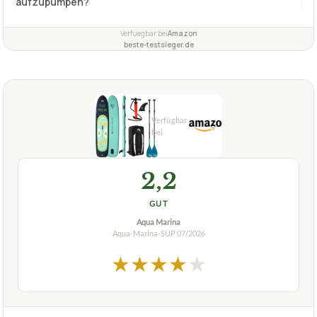
aufzupumpen?
Verfuegbar bei
Amazon
beste-testsieger.de
2,2
GUT
Aqua Marina
Aqua-Marina-SUP
07/2026
★
★
★
★
★