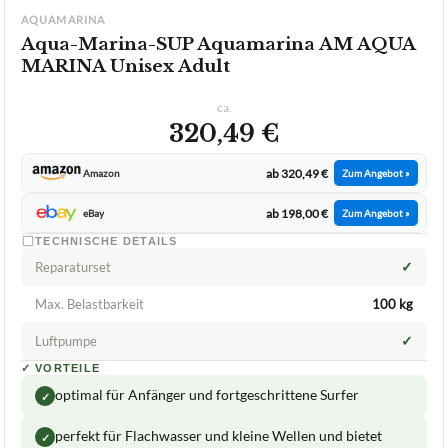
AQUAMARINA
Aqua-Marina-SUP Aquamarina AM AQUA
MARINA Unisex Adult
ca.
320,49 €
ab 320,49 €
Amazon
Zum Angebot »
ab 198,00 €
eBay
Zum Angebot »
TECHNISCHE DETAILS
✓
Reparaturset
Max. Belastbarkeit
100 kg
✓
Luftpumpe
✓
VORTEILE
optimal für Anfänger und fortgeschrittene Surfer
✓
perfekt für Flachwasser und kleine Wellen und bietet
✓