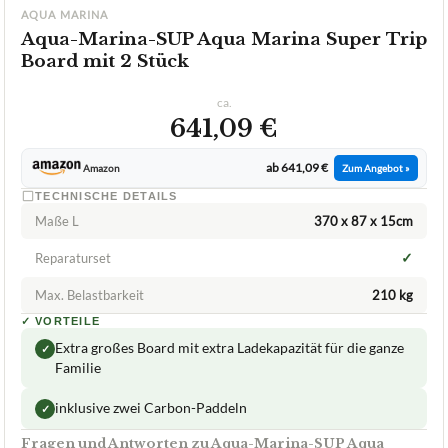
AQUA MARINA
Aqua-Marina-SUP Aqua Marina Super Trip
Board mit 2 Stück
ca.
641,09 €
ab 641,09 €
Amazon
Zum Angebot »
TECHNISCHE DETAILS
Maße L
370 x 87 x 15cm
✓
Reparaturset
Max. Belastbarkeit
210 kg
✓
VORTEILE
Extra großes Board mit extra Ladekapazität für die ganze
✓
Familie
inklusive zwei Carbon-Paddeln
✓
Fragen und Antworten zu Aqua-Marina-SUP Aqua