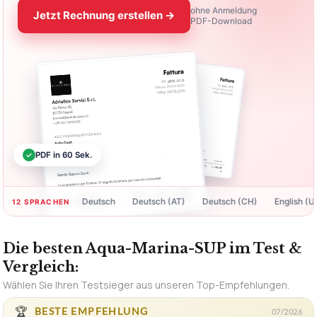
Rechnungen erstellen —
kostenlos & in 60 Sek.
ohne Anmeldung
Jetzt Rechnung erstellen →
PDF-Download
✓
PDF in 60 Sek.
Deutsch
Deutsch (AT)
Deutsch (CH)
English (US)
12 SPRACHEN
Die besten Aqua-Marina-SUP im Test &
Vergleich:
Wählen Sie Ihren Testsieger aus unseren Top-Empfehlungen.
🏆
BESTE EMPFEHLUNG
07/2026