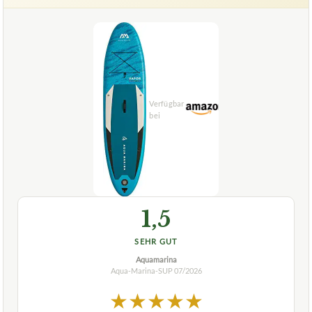
1,5
SEHR GUT
Aquamarina
Aqua-Marina-SUP
07/2026
★
★
★
★
★