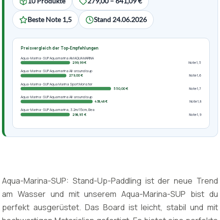
10 Produkte
279,00 – 641,09 €
Beste Note 1,5
Stand 24.06.2026
Preisvergleich der Top-Empfehlungen
Aqua-Marina-SUP Aquamarina AM AQUA MARINA
299,99 €
Note 1,5
Aqua-Marina-SUP Aquamarina All-around Isup
279,00 €
Note 1,6
Aqua-Marina-SUP Aqua Marina Sport Monster
550,00 €
Note 1,7
Aqua-Marina-SUP Aquamarina All-around Isup
438,48 €
Note 1,8
Aqua-Marina-SUP Aquamarina, 3.2m/15cm, Bea
298,95 €
Note 1,9
Aqua-Marina-SUP: Stand-Up-Paddling ist der neue Trend
am Wasser und mit unserem Aqua-Marina-SUP bist du
perfekt ausgerüstet. Das Board ist leicht, stabil und mit