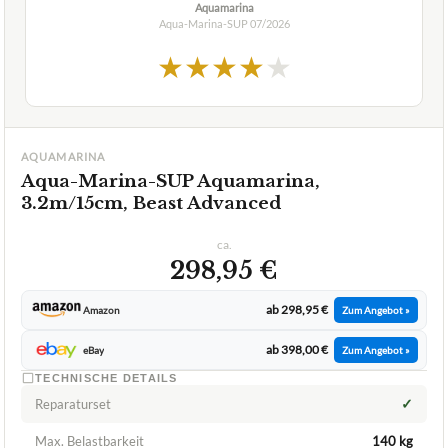
Aquamarina
Aqua-Marina-SUP
07/2026
★
★
★
★
★
AQUAMARINA
Aqua-Marina-SUP Aquamarina,
3.2m/15cm, Beast Advanced
ca.
298,95 €
ab 298,95 €
Amazon
Zum Angebot »
ab 398,00 €
eBay
Zum Angebot »
TECHNISCHE DETAILS
✓
Reparaturset
Max. Belastbarkeit
140 kg