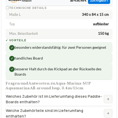
ab 438,48 €
Amazon
Zum Angebot »
TECHNISCHE DETAILS
Maße L
340 x 84 x 15 cm
Typ
aufblasbar
Max. Belastbarkeit
150 kg
✓
VORTEILE
besonders widerstandsfähig: für zwei Personen geeignet
✓
handliches Board
✓
besserer Halt durch das Kickpad an der Rückseite des
✓
Boards
Fragen und Antworten zu Aqua-Marina-SUP
Aquamarina All-around Isup, 3.4m/15cm
Welches Zubehör ist im Lieferumfang dieses Paddle-
+
Boards enthalten?
Welche Zubehörteile sind im Lieferumfang
+
enthalten?