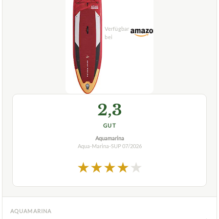
2,3
GUT
Aquamarina
Aqua-Marina-SUP
07/2026
★
★
★
★
★
AQUAMARINA