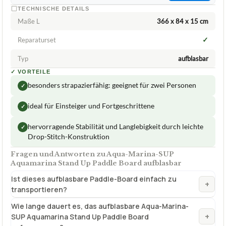
TECHNISCHE DETAILS
Maße L
366 x 84 x 15 cm
✓
Reparaturset
Typ
aufblasbar
✓
VORTEILE
besonders strapazierfähig: geeignet für zwei Personen
✓
ideal für Einsteiger und Fortgeschrittene
✓
hervorragende Stabilität und Langlebigkeit durch leichte
✓
Drop-Stitch-Konstruktion
Fragen und Antworten zu Aqua-Marina-SUP
Aquamarina Stand Up Paddle Board aufblasbar
Ist dieses aufblasbare Paddle-Board einfach zu
+
transportieren?
Wie lange dauert es, das aufblasbare Aqua-Marina-
+
SUP Aquamarina Stand Up Paddle Board