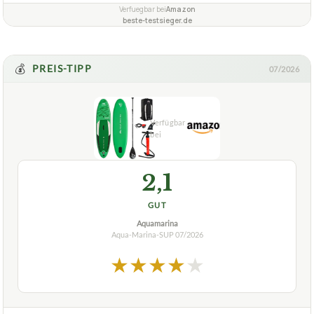
Verfuegbar bei
Amazon
beste-testsieger.de
💰
PREIS-TIPP
07/2026
2,1
GUT
Aquamarina
Aqua-Marina-SUP
07/2026
★
★
★
★
★