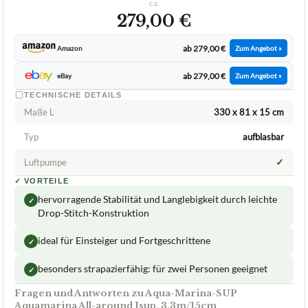
ca.
279,00 €
ab 279,00 €
Amazon
Zum Angebot »
ab 279,00 €
eBay
Zum Angebot »
TECHNISCHE DETAILS
Maße L
330 x 81 x 15 cm
Typ
aufblasbar
✓
Luftpumpe
✓
VORTEILE
hervorragende Stabilität und Langlebigkeit durch leichte
✓
Drop-Stitch-Konstruktion
ideal für Einsteiger und Fortgeschrittene
✓
besonders strapazierfähig: für zwei Personen geeignet
✓
Fragen und Antworten zu Aqua-Marina-SUP
Aquamarina All-around Isup, 3.3m/15cm