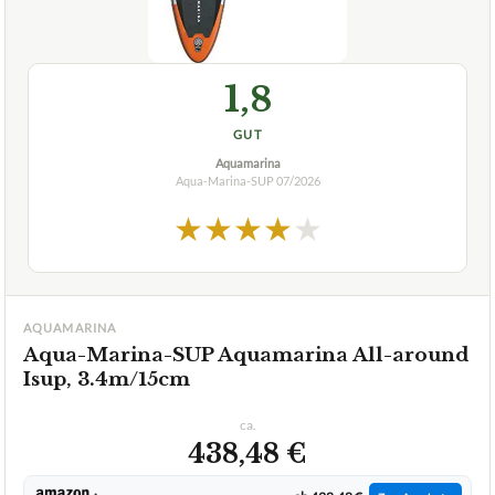
1,8
GUT
Aquamarina
Aqua-Marina-SUP
07/2026
★
★
★
★
★
AQUAMARINA
Aqua-Marina-SUP Aquamarina All-around
Isup, 3.4m/15cm
ca.
438,48 €