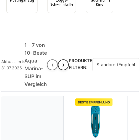
Floatinganzug
Zoggs-
Taucherbrille
Schwimmbrille
Kind
1 – 7 von
10: Beste
Aqua-
PRODUKTE
Aktualisiert:
‹
›
FILTERN:
31.07.2026
Marina-
SUP im
Vergleich
BESTE EMPFEHLUNG