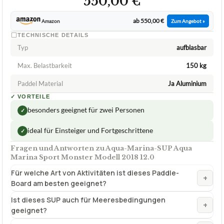
550,00 €
ab 550,00 €
Amazon
Zum Angebot »
TECHNISCHE DETAILS
Typ
aufblasbar
Max. Belastbarkeit
150 kg
Paddel Material
Ja Aluminium
✓
VORTEILE
besonders geeignet für zwei Personen
✓
ideal für Einsteiger und Fortgeschrittene
✓
Fragen und Antworten zu Aqua-Marina-SUP Aqua
Marina Sport Monster Modell 2018 12.0
Für welche Art von Aktivitäten ist dieses Paddle-
+
Board am besten geeignet?
Ist dieses SUP auch für Meeresbedingungen
+
geeignet?