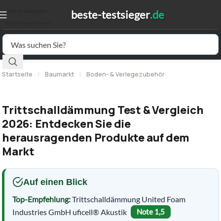
Skip to navigation
Skip to main content
Startseite
|
Baumarkt
|
Boden- & Verlegezubehör
Trittschalldämmung Test & Vergleich
2026: Entdecken Sie die
herausragenden Produkte auf dem
Markt
Auf einen Blick
Top-Empfehlung:
Trittschalldämmung United Foam
Industries GmbH uficell® Akustik
Note 1,5