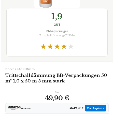
1,9
GUT
Bb-Verpackungen
Trittschalldämmung
07/2026
★
★
★
★
★
BB-VERPACKUNGEN
Trittschalldämmung BB-Verpackungen 50
m² 1,0 x 50 m 5 mm stark
ca.
49,90 €
ab 49,90 €
Amazon
Zum Angebot »