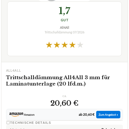
1,7
GUT
All4All
Trittschalldämmung
07/2026
★
★
★
★
★
ALL4ALL
Trittschalldämmung All4All 3 mm für
Laminatunterlage (20 lfd.m.)
ca.
20,60 €
ab 20,60 €
Amazon
Zum Angebot »
TECHNISCHE DETAILS