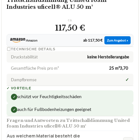
Trittschalldämmung United foam
Industries uficell® ALU 50 m²
ca.
117,50 €
ab 117,50 €
Amazon
Zum Angebot »
TECHNISCHE DETAILS
Druckstabilität
keine Herstellerangabe
Gesamtfläche Preis pro m²
25 m²3,70 
✓
Dampfbremse
✓
VORTEILE
schützt vor Feuchtigkeitsschäden
✓
auch für Fußbodenheizungen geeignet
✓
Fragen und Antworten zu Trittschalldämmung United
foam Industries uficell® ALU 50 m²
Aus welchem Material besteht die