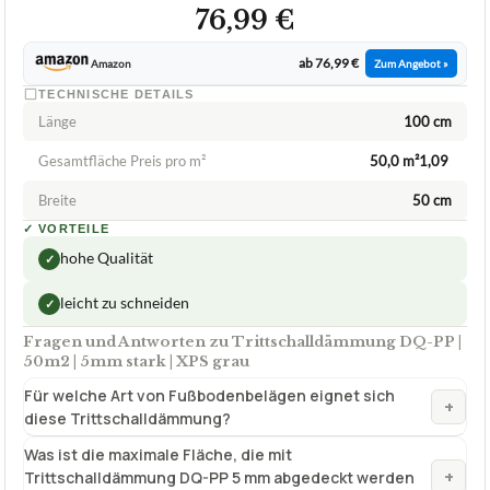
76,99 €
ab 76,99 €
Amazon
Zum Angebot »
TECHNISCHE DETAILS
Länge
100 cm
Gesamtfläche Preis pro m²
50,0 m²1,09 
Breite
50 cm
✓
VORTEILE
hohe Qualität
✓
leicht zu schneiden
✓
Fragen und Antworten zu Trittschalldämmung DQ-PP |
50m2 | 5mm stark | XPS grau
Für welche Art von Fußbodenbelägen eignet sich
+
diese Trittschalldämmung?
Was ist die maximale Fläche, die mit
+
Trittschalldämmung DQ-PP 5 mm abgedeckt werden