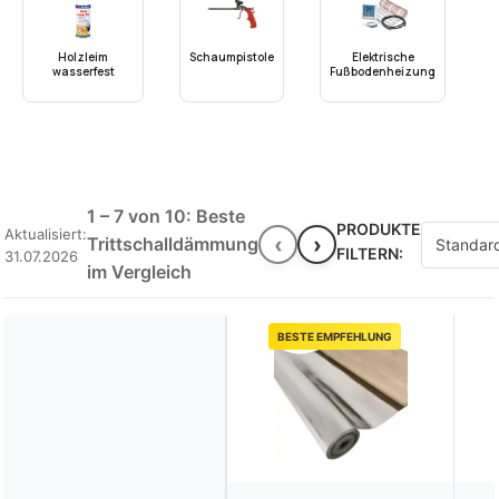
Holzleim
Schaumpistole
Elektrische
wasserfest
Fußbodenheizung
1 – 7 von 10: Beste
PRODUKTE
Aktualisiert:
‹
›
Trittschalldämmung
FILTERN:
31.07.2026
im Vergleich
BESTE EMPFEHLUNG