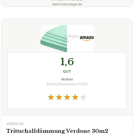
beste-testsieger.de
1,6
GUT
Verdone
Trittschalldämmung
07/2026
★
★
★
★
★
VERDONE
Trittschalldämmung Verdone 30m2