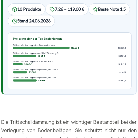
10 Produkte
7,26 – 119,00 €
Beste Note 1,5
Stand 24.06.2026
Preisvergleich der Top-Empfehlungen
Trittschalldämmung United Foam Industries
119,00 €
Note 1,5
Trittschalldämmung Verdone 30m2 Dämmung Bo
48,95 €
Note 1,6
Trittschalldämmung All4All 3 mm für Lamina
20,60 €
Note 1,7
Trittschalldämmung BB-Verpackungen 50 m² 2
29,90 €
Note 1,8
Trittschalldämmung BB-Verpackungen 50 m² 1
49,90 €
Note 1,9
Die Trittschalldämmung ist ein wichtiger Bestandteil bei der
Verlegung von Bodenbelägen. Sie schützt nicht nur den