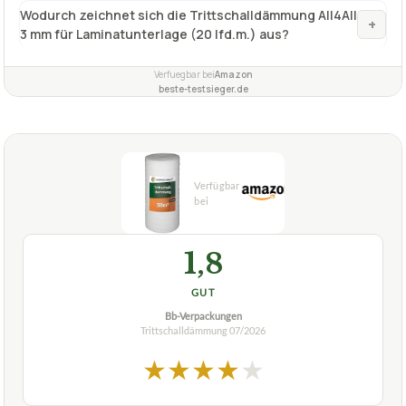
Wodurch zeichnet sich die Trittschalldämmung All4All
+
3 mm für Laminatunterlage (20 lfd.m.) aus?
Verfuegbar bei
Amazon
beste-testsieger.de
1,8
GUT
Bb-Verpackungen
Trittschalldämmung
07/2026
★
★
★
★
★