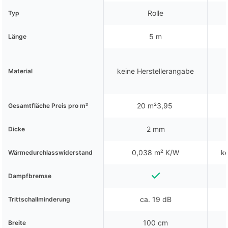
Rolle
Typ
5 m
Länge
keine Herstellerangabe
Material
20 m²3,95 
Gesamtfläche Preis pro m²
2 mm
Dicke
0,038 m² K/W
ke
Wärmedurchlasswiderstand
Dampfbremse
ca. 19 dB
Trittschallminderung
100 cm
Breite