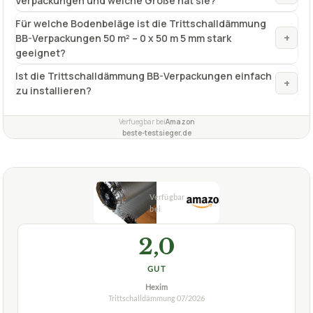
Verpackungen und welche Größe hat sie?
Für welche Bodenbeläge ist die Trittschalldämmung
+
BB-Verpackungen 50 m² – 0 x 50 m 5 mm stark
geeignet?
Ist die Trittschalldämmung BB-Verpackungen einfach
+
zu installieren?
Verfuegbar bei
Amazon
beste-testsieger.de
2,0
GUT
Hexim
Trittschalldämmung
07/2026