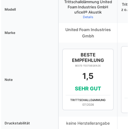
Trittschalldämmung United
Trit
Foam Industries GmbH
Modell
z o.
uficell® Akustik
Details
United Foam Industries
Marke
Gmbh
BESTE
EMPFEHLUNG
BESTE-TESTSIEGER.DE
1,5
Note
SEHR GUT
TRITTSCHALLDäMMUNG
07/2026
keine Herstellerangabe
Druckstabilität