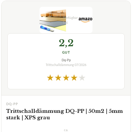
2,2
GUT
Dq-Pp
Trittschalldämmung
07/2026
★
★
★
★
★
DQ-PP
Trittschalldämmung DQ-PP | 50m2 | 5mm
stark | XPS grau
ca.