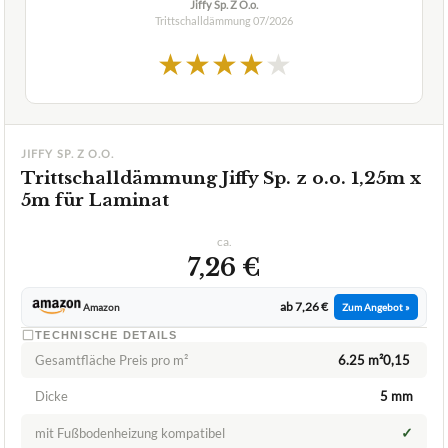
Jiffy Sp. Z O.o.
Trittschalldämmung
07/2026
★
★
★
★
★
JIFFY SP. Z O.O.
Trittschalldämmung Jiffy Sp. z o.o. 1,25m x
5m für Laminat
ca.
7,26 €
ab 7,26 €
Amazon
Zum Angebot »
TECHNISCHE DETAILS
Gesamtfläche Preis pro m²
6.25 m²0,15 
Dicke
5 mm
✓
mit Fußbodenheizung kompatibel