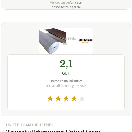
Verfuegbar bei
Amazon
beste-testsieger.de
2,1
GUT
United Foam Industries
Trittschalldämmung
07/2026
★
★
★
★
★
UNITED FOAM INDUSTRIES