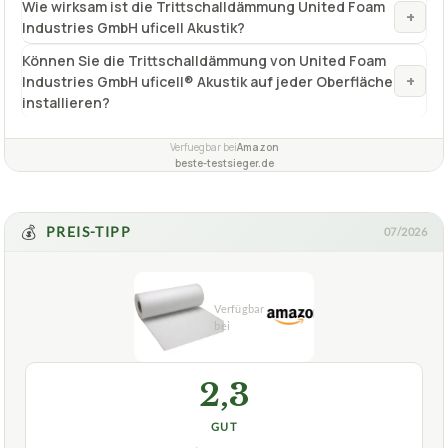
Wie wirksam ist die Trittschalldämmung United Foam
+
Industries GmbH uficell Akustik?
Können Sie die Trittschalldämmung von United Foam
+
Industries GmbH uficell® Akustik auf jeder Oberfläche
installieren?
Verfuegbar bei
Amazon
beste-testsieger.de
💰
PREIS-TIPP
07/2026
2,3
GUT