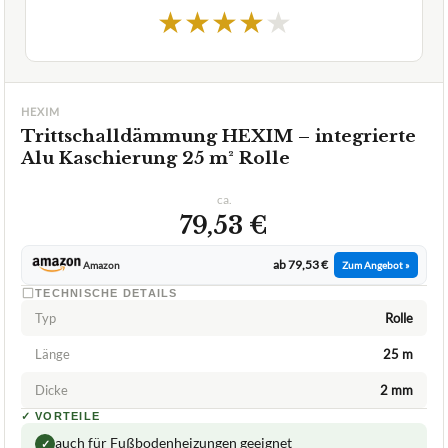
★
★
★
★
★
HEXIM
Trittschalldämmung HEXIM – integrierte
Alu Kaschierung 25 m² Rolle
ca.
79,53 €
ab 79,53 €
Amazon
Zum Angebot »
TECHNISCHE DETAILS
Typ
Rolle
Länge
25 m
Dicke
2 mm
✓
VORTEILE
auch für Fußbodenheizungen geeignet
✓