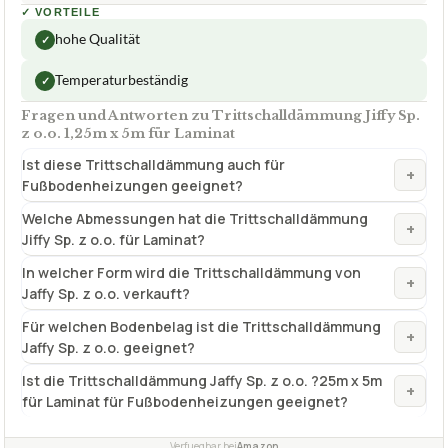
✓
VORTEILE
hohe Qualität
✓
Temperaturbeständig
✓
Fragen und Antworten zu Trittschalldämmung Jiffy Sp.
z o.o. 1,25m x 5m für Laminat
Ist diese Trittschalldämmung auch für
+
Fußbodenheizungen geeignet?
Welche Abmessungen hat die Trittschalldämmung
+
Jiffy Sp. z o.o. für Laminat?
In welcher Form wird die Trittschalldämmung von
+
Jaffy Sp. z o.o. verkauft?
Für welchen Bodenbelag ist die Trittschalldämmung
+
Jaffy Sp. z o.o. geeignet?
Ist die Trittschalldämmung Jaffy Sp. z o.o. ?25m x 5m
+
für Laminat für Fußbodenheizungen geeignet?
Verfuegbar bei
Amazon