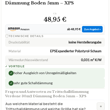
Dämmung Boden 5mm – XPS
ca.
48,95 €
ab 48,95 €
Amazon
Zum Angebot »
TECHNISCHE DETAILS
Druckstabilität
keine Herstellerangabe
Material
EPSExpandierter Polystyrol-Schaum
Wärmedurchlasswiderstand
0,031 m² K/W
✓
VORTEILE
hoher Ausgleich von Unregelmäßigkeiten
✓
sehr gute Schalldämmung
✓
Fragen und Antworten zu Trittschalldämmung
Verdone 30m2 Dämmung Boden 5mm – XPS
Aus welchem Material besteht die
+
Trittschalldämmung und welche Größe hat sie?