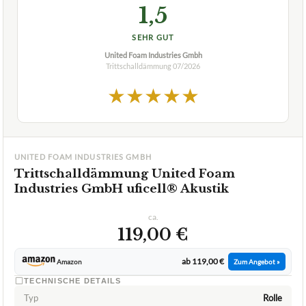
1,5
SEHR GUT
United Foam Industries Gmbh
Trittschalldämmung
07/2026
★
★
★
★
★
UNITED FOAM INDUSTRIES GMBH
Trittschalldämmung United Foam
Industries GmbH uficell® Akustik
ca.
119,00 €
ab 119,00 €
Amazon
Zum Angebot »
TECHNISCHE DETAILS
Typ
Rolle