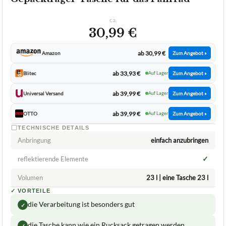
ca.
30,99 €
ab 30,99 €
Amazon
Zum Angebot »
ab 33,93 €
Blitec
Auf Lager
Zum Angebot »
ab 39,99 €
Universal Versand
Auf Lager
Zum Angebot »
ab 39,99 €
OTTO
Auf Lager
Zum Angebot »
TECHNISCHE DETAILS
Anbringung
einfach anzubringen
✓
reflektierende Elemente
Volumen
23 l | eine Tasche 23 l
✓
VORTEILE
die Verarbeitung ist besonders gut
✓
die Tasche kann wie ein Rucksack getragen werden
✓