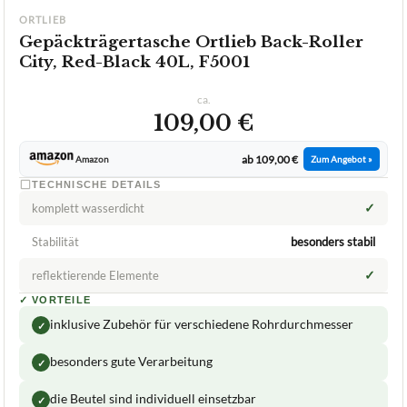
ORTLIEB
Gepäckträgertasche Ortlieb Back-Roller
City, Red-Black 40L, F5001
ca.
109,00 €
ab 109,00 €
Amazon
Zum Angebot »
TECHNISCHE DETAILS
✓
komplett wasserdicht
Stabilität
besonders stabil
✓
reflektierende Elemente
✓
VORTEILE
inklusive Zubehör für verschiedene Rohrdurchmesser
✓
besonders gute Verarbeitung
✓
die Beutel sind individuell einsetzbar
✓