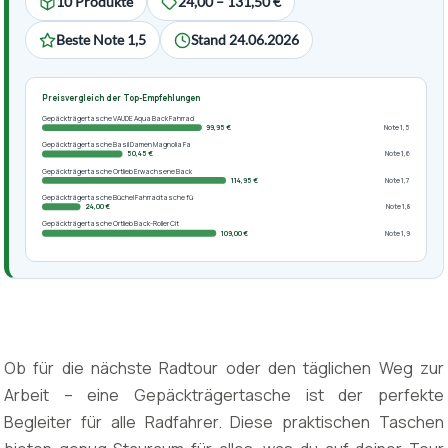
10 Produkte
24,00 – 131,50 €
Beste Note 1,5
Stand 24.06.2026
Preisvergleich der Top-Empfehlungen
Gepäckträgertasche VAUDE Aqua Back Fahrrad
99,95 €
Note 1,5
Gepäckträgertasche Basil Damen Magnolia Fa
50,45 €
Note 1,6
Gepäckträgertasche Ortlieb Erwachsene Back
114,95 €
Note 1,7
Gepäckträgertasche Büchel Fahrradtasche fü
24,00 €
Note 1,8
Gepäckträgertasche Ortlieb Back-Roller Cit
109,00 €
Note 1,9
Ob für die nächste Radtour oder den täglichen Weg zur
Arbeit – eine Gepäckträgertasche ist der perfekte
Begleiter für alle Radfahrer. Diese praktischen Taschen