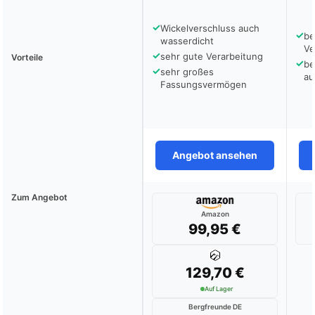
✓
Wickelverschluss auch
✓
be
wasserdicht
Ve
✓
sehr gute Verarbeitung
Vorteile
✓
be
✓
sehr großes
au
Fassungsvermögen
Angebot ansehen
Zum Angebot
Amazon
99,95 €
129,70 €
Auf Lager
Bergfreunde DE