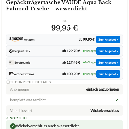
Gepäckträgertasche VAUDE Aqua Back
Fahrrad Tasche – wasserdicht
ca.
99,95 €
ab 99,95 €
Amazon
Zum Angebot »
ab 129,70 €
Bergzeit DE /
Auf Lager
Zum Angebot »
ab 127,46 €
Bergfreunde
Auf Lager
Zum Angebot »
BE
ab 100,90 €
VerticalExtreme
Auf Lager
Zum Angebot »
TECHNISCHE DETAILS
Anbringung
einfach anzubringen
✓
komplett wasserdicht
Verschlussart
Wickelverschluss
✓
VORTEILE
Wickelverschluss auch wasserdicht
✓