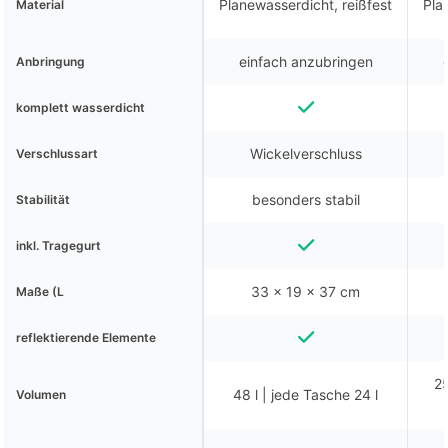
Planewasserdicht, reißfest
Pla
Material
einfach anzubringen
Anbringung
komplett wasserdicht
Wickelverschluss
Verschlussart
besonders stabil
Stabilität
inkl. Tragegurt
33 x 19 x 37 cm
Maße (L
reflektierende Elemente
25
48 l | jede Tasche 24 l
Volumen