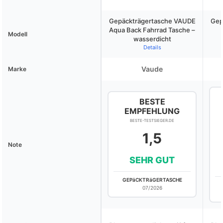
Gepäckträgertasche VAUDE
Gep
Aqua Back Fahrrad Tasche –
Modell
wasserdicht
Details
Vaude
Marke
BESTE
EMPFEHLUNG
BESTE-TESTSIEGER.DE
1,5
Note
SEHR GUT
GEPäCKTRäGERTASCHE
07/2026