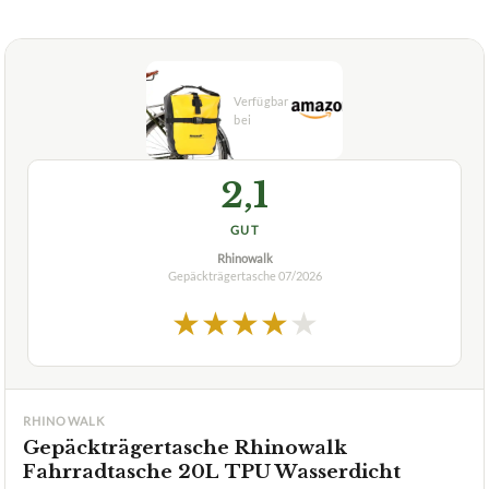
2,1
GUT
Rhinowalk
Gepäckträgertasche
07/2026
★
★
★
★
★
RHINOWALK
Gepäckträgertasche Rhinowalk
Fahrradtasche 20L TPU Wasserdicht