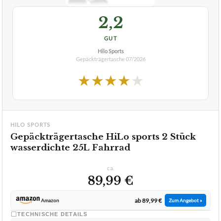
2,2
GUT
Hilo Sports
Gepäckträgertasche
07/2026
★
★
★
★
★
HILO SPORTS
Gepäckträgertasche HiLo sports 2 Stück
wasserdichte 25L Fahrrad
ca.
89,99 €
ab 89,99 €
Amazon
Zum Angebot »
TECHNISCHE DETAILS