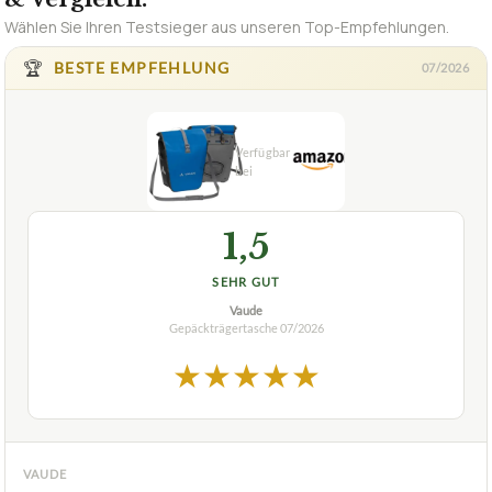
Wählen Sie Ihren Testsieger aus unseren Top-Empfehlungen.
🏆
BESTE EMPFEHLUNG
07/2026
1,5
SEHR GUT
Vaude
Gepäckträgertasche
07/2026
★
★
★
★
★
VAUDE