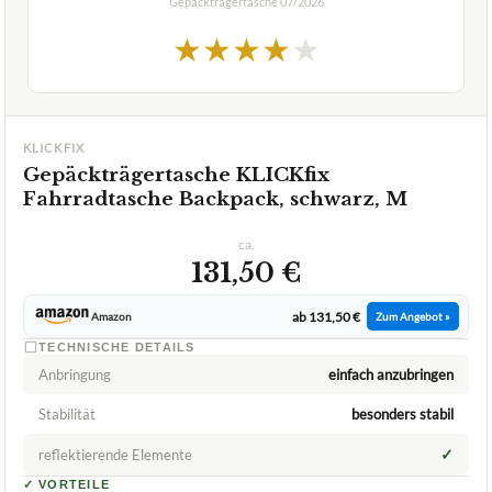
Gepäckträgertasche
07/2026
★
★
★
★
★
KLICKFIX
Gepäckträgertasche KLICKfix
Fahrradtasche Backpack, schwarz, M
ca.
131,50 €
ab 131,50 €
Amazon
Zum Angebot »
TECHNISCHE DETAILS
Anbringung
einfach anzubringen
Stabilität
besonders stabil
✓
reflektierende Elemente
✓
VORTEILE