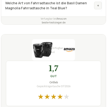
Welche Art von Fahrradtasche ist die Basil Damen
+
Magnolia Fahrradtasche in Teal Blue?
Verfuegbar bei
Amazon
beste-testsieger.de
1,7
GUT
Ortlieb
Gepäckträgertasche
07/2026
★
★
★
★
★