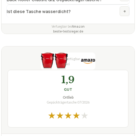
+
Ist diese Tasche wasserdicht?
Verfuegbar bei
Amazon
beste-testsieger.de
1,9
GUT
Ortlieb
Gepäckträgertasche
07/2026
★
★
★
★
★