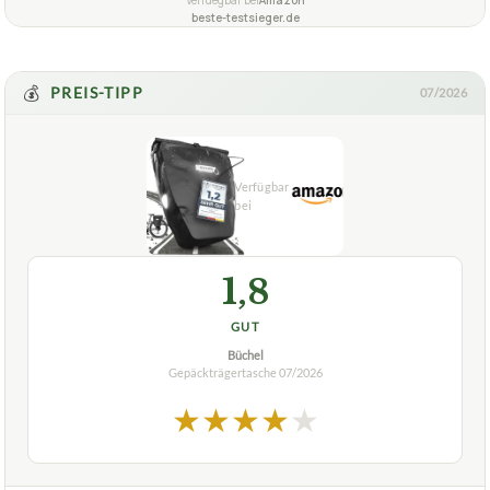
beste-testsieger.de
💰
PREIS-TIPP
07/2026
1,8
GUT
Büchel
Gepäckträgertasche
07/2026
★
★
★
★
★