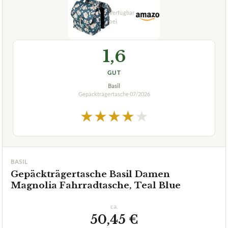
1,6
GUT
Basil
Gepäckträgertasche
07/2026
★
★
★
★
★
BASIL
Gepäckträgertasche Basil Damen
Magnolia Fahrradtasche, Teal Blue
ca.
50,45 €