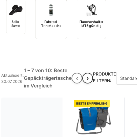
Selle-
Fahrrad-
Flaschenhalter
Sattel
Trinkflasche
MTB günstig
1 – 7 von 10: Beste
PRODUKTE
Aktualisiert:
‹
›
Gepäckträgertasche
FILTERN:
30.07.2026
im Vergleich
BESTE EMPFEHLUNG