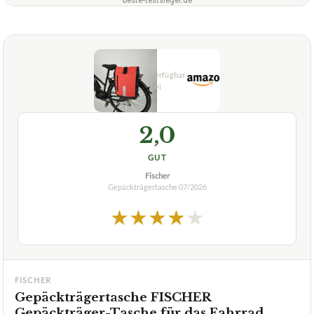
beste-testsieger.de
2,0
GUT
Fischer
Gepäckträgertasche
07/2026
★
★
★
★
★
FISCHER
Gepäckträgertasche FISCHER
Gepäckträger-Tasche für das Fahrrad