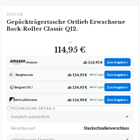
ORTLIEB
Gepäckträgertasche Ortlieb Erwachsene
Back-Roller Classic Ql2.
ca.
114,95 €
ab 114,95 €
Amazon
Zum Angebot »
ab 154,95 €
Bergfreunde
Auf Lager
Zum Angebot »
BE
ab 154,95 €
Bergzeit DE /
Auf Lager
Zum Angebot »
ab 114,90 €
VerticalExtreme
Auf Lager
Zum Angebot »
TECHNISCHE DETAILS
✓
komplett wasserdicht
Verschlussart
Steckschnallenverschluss
✓
reflektierende Elemente