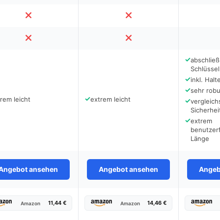
✓
abschlie
Schlüssel
✓
inkl. Halt
✓
sehr robu
✓
rem leicht
extrem leicht
✓
vergleic
Sicherhei
✓
extrem
benutzer
Länge
Angebot ansehen
Angebot ansehen
Angeb
11,44 €
14,46 €
Amazon
Amazon