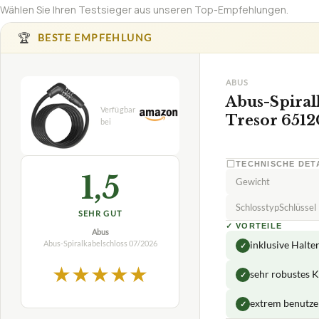
Wählen Sie Ihren Testsieger aus unseren Top-Empfehlungen.
🏆
BESTE EMPFEHLUNG
ABUS
Abus-Spiral
Tresor 6512
TECHNISCHE DET
1,5
Gewicht
SchlosstypSchlüssel
SEHR GUT
✓
VORTEILE
Abus
Abus-Spiralkabelschloss
07/2026
inklusive Halte
✓
★
★
★
★
★
sehr robustes 
✓
extrem benutze
✓