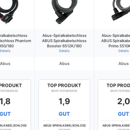
ralkabelschloss
Abus-Spiralkabelschloss
Abus-Spiralkab
schloss Phantom
ABUS Spiralkabelschloss
ABUS Spiralkab
950/180
Booster 6512K/180
Primo 5510
Details
Details
Details
Abus
Abus
Abus
 PRODUKT
TOP PRODUKT
TOP PRO
-TESTSIEGER.DE
BESTE-TESTSIEGER.DE
BESTE-TESTSIEG
1,8
1,9
2,0
GUT
GUT
GUT
RALKABELSCHLOSS
ABUS-SPIRALKABELSCHLOSS
ABUS-SPIRALKABE