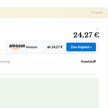
07/2026
ca.
24,27 €
ab 24,27 €
Amazon
Zum Angebot »
telung
Kunststoff