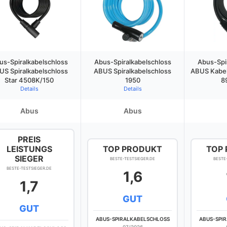
us-Spiralkabelschloss
Abus-Spiralkabelschloss
Abus-Spi
US Spiralkabelschloss
ABUS Spiralkabelschloss
ABUS Kabel
Star 4508K/150
1950
8
Details
Details
Abus
Abus
PREIS
LEISTUNGS
TOP PRODUKT
TOP
SIEGER
BESTE-TESTSIEGER.DE
BESTE
BESTE-TESTSIEGER.DE
1,6
1,7
GUT
GUT
ABUS-SPIRALKABELSCHLOSS
ABUS-SPI