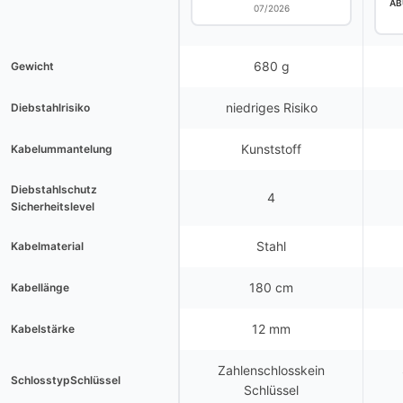
AB
07/2026
680 g
Gewicht
niedriges Risiko
Diebstahlrisiko
Kunststoff
Kabelummantelung
Diebstahlschutz
4
Sicherheitslevel
Stahl
Kabelmaterial
180 cm
Kabellänge
12 mm
Kabelstärke
Zahlenschlosskein
SchlosstypSchlüssel
Schlüssel