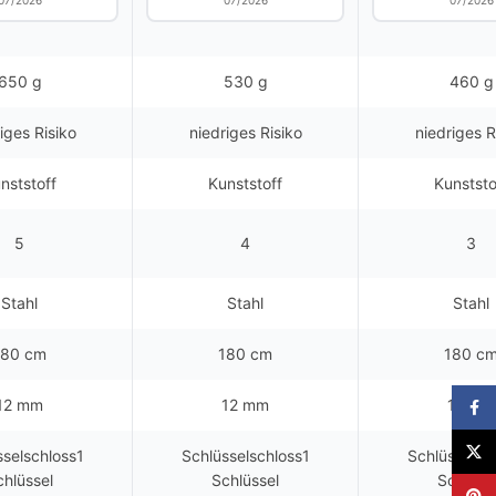
07/2026
07/2026
07/2026
650 g
530 g
460 g
iges Risiko
niedriges Risiko
niedriges R
nststoff
Kunststoff
Kunststo
5
4
3
Stahl
Stahl
Stahl
180 cm
180 cm
180 c
12 mm
12 mm
10 mm
Faceb
X
sselschloss1
Schlüsselschloss1
Schlüsselsc
chlüssel
Schlüssel
Schlüss
Pinter