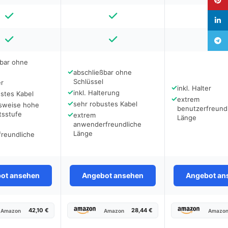
linked
Teleg
ßbar ohne
✓
abschließbar ohne
Schlüssel
er
✓
inkl. Halter
✓
inkl. Halterung
stes Kabel
✓
extrem
✓
sehr robustes Kabel
hsweise hohe
benutzerfreund
tsstufe
✓
extrem
Länge
anwenderfreundliche
Länge
freundliche
ot ansehen
Angebot ansehen
Angebot an
42,10 €
28,44 €
Amazon
Amazon
Amazo