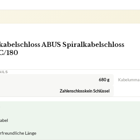
kabelschloss ABUS Spiralkabelschloss
C/180
AILS
680 g
Kabelumman
Zahlenschlosskein Schlüssel
r
Kabel
rfreundliche Länge