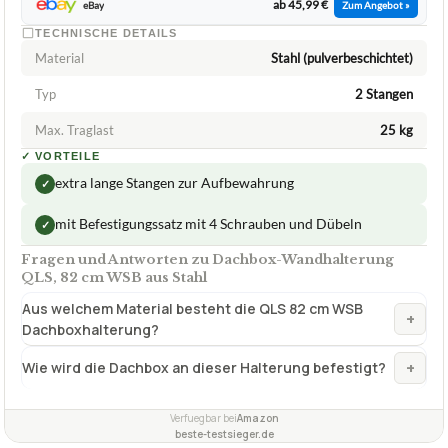
QLS
Dachbox-Wandhalterung QLS, 82 cm WSB
aus Stahl
ca.
43,99 €
ab 43,99 €
Amazon
Zum Angebot »
ab 45,99 €
eBay
Zum Angebot »
TECHNISCHE DETAILS
Material
Stahl (pulverbeschichtet)
Typ
2 Stangen
Max. Traglast
25 kg
✓
VORTEILE