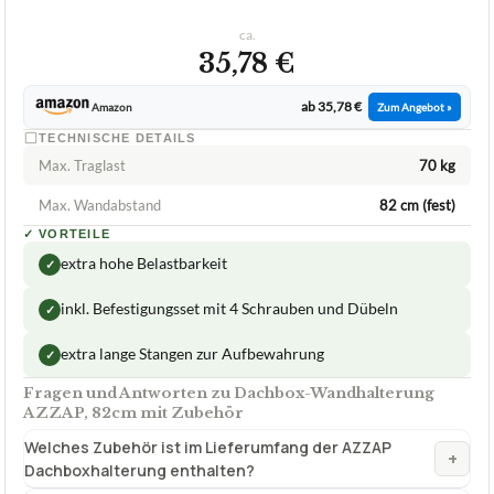
2,2
GUT
Azzap
Dachbox-Wandhalterung
07/2026
★
★
★
★
★
AZZAP
Dachbox-Wandhalterung AZZAP, 82cm
mit Zubehör
ca.
35,78 €
ab 35,78 €
Amazon
Zum Angebot »
TECHNISCHE DETAILS
Max. Traglast
70 kg