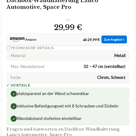
1,8
GUT
Lanco Automotive
Dachbox-Wandhalterung
07/2026
★
★
★
★
★
LANCO AUTOMOTIVE
Dachbox-Wandhalterung Lanco
Automotive, Space Pro
ca.
29,99 €
ab 29,99 €
Amazon
Zum Angebot »
TECHNISCHE DETAILS