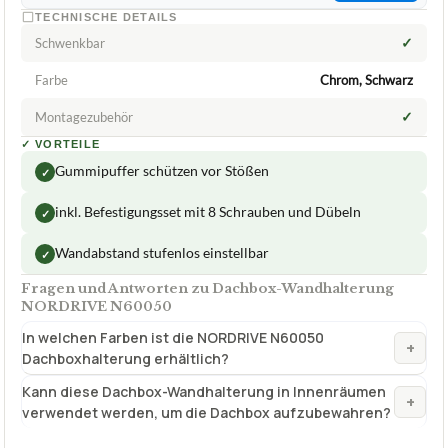
NORDRIVE
Dachbox-Wandhalterung NORDRIVE
N60050
ca.
52,90 €
ab 52,90 €
Amazon
Zum Angebot »
ab 47,45 €
eBay
Zum Angebot »
TECHNISCHE DETAILS
✓
Schwenkbar
Farbe
Chrom, Schwarz
✓
Montagezubehör
✓
VORTEILE
Gummipuffer schützen vor Stößen
✓