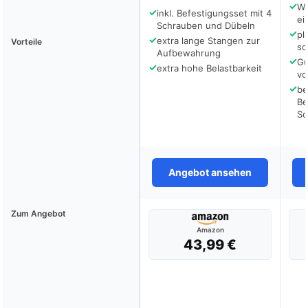
✓
Wa
✓
inkl. Befestigungsset mit 4
ei
Schrauben und Dübeln
✓
pl
✓
extra lange Stangen zur
Vorteile
sc
Aufbewahrung
✓
Gu
✓
extra hohe Belastbarkeit
vo
✓
be
Be
Sc
Angebot ansehen
Zum Angebot
Amazon
43,99 €