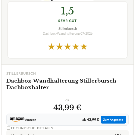
Die besten Dachbox-Wandhalterung im
Test & Vergleich:
Wählen Sie Ihren Testsieger aus unseren Top-Empfehlungen.
🏆
BESTE EMPFEHLUNG
07/2026
1,5
SEHR GUT
Stillerbursch
Dachbox-Wandhalterung
07/2026
★
★
★
★
★