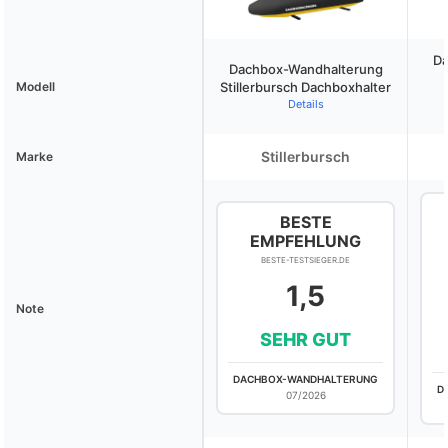
Da
Dachbox-Wandhalterung
Modell
Stillerbursch Dachboxhalter
Details
Stillerbursch
Marke
BESTE
EMPFEHLUNG
BESTE-TESTSIEGER.DE
1,5
Note
SEHR GUT
DACHBOX-WANDHALTERUNG
D
07/2026