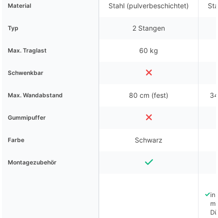
Stahl (pulverbeschichtet)
Sta
Material
2 Stangen
Typ
60 kg
Max. Traglast
Schwenkbar
80 cm (fest)
34
Max. Wandabstand
Gummipuffer
Schwarz
Farbe
Montagezubehör
✓
in
mi
Dü