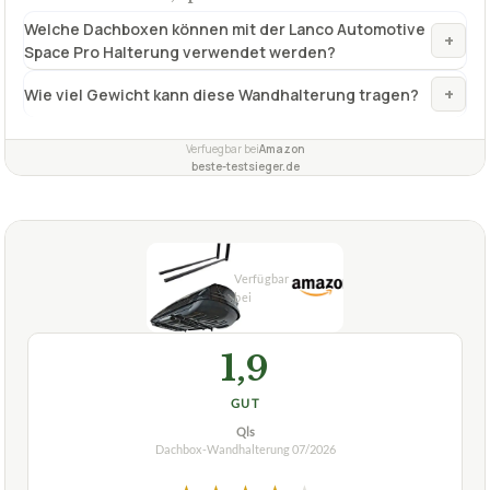
Material
Metall
Max. Wandabstand
32 – 47 cm (verstellbar)
Farbe
Chrom, Schwarz
✓
VORTEILE
platzsparend an der Wand schwenkbar
✓
inklusive Befestigungsset mit 8 Schrauben und Dübeln
✓
Wandabstand stufenlos einstellbar
✓
Fragen und Antworten zu Dachbox-Wandhalterung
Lanco Automotive, Space Pro
Welche Dachboxen können mit der Lanco Automotive
+
Space Pro Halterung verwendet werden?
+
Wie viel Gewicht kann diese Wandhalterung tragen?
Verfuegbar bei
Amazon
beste-testsieger.de