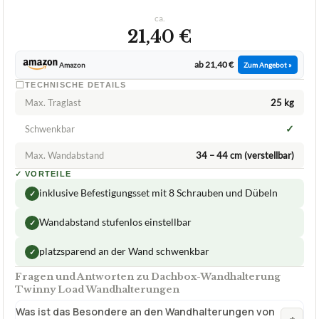
GUT
Twinny Load
Dachbox-Wandhalterung
07/2026
★
★
★
★
★
TWINNY LOAD
Dachbox-Wandhalterung Twinny Load
Wandhalterungen
ca.
21,40 €
ab 21,40 €
Amazon
Zum Angebot »
TECHNISCHE DETAILS
Max. Traglast
25 kg
✓
Schwenkbar