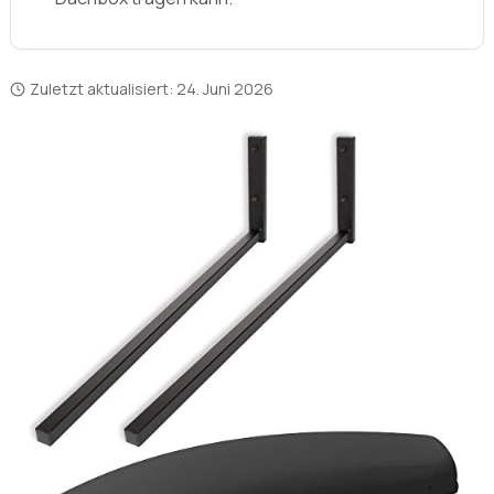
schützen.
Dachbox-Wandhalterungen sind in verschiedenen
Größen und Ausführungen erhältlich, um
unterschiedliche Dachboxen aufzunehmen.
Suchen Sie nach einer Halterung, die zu Ihrer
Dachbox passt und Ihnen die bestmögliche
Stabilität bietet. Vergessen Sie nicht, vor dem Kauf
die Tragfähigkeit der Halterung zu überprüfen, um
sicherzustellen, dass sie das Gewicht Ihrer
Dachbox tragen kann.
Zuletzt aktualisiert:
24. Juni 2026