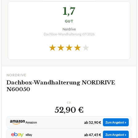
Wie hoch ist die maximale Tragfähigkeit dieser
+
Wandhalterung?
Verfuegbar bei
Amazon
beste-testsieger.de
1,7
GUT
Nordrive
Dachbox-Wandhalterung
07/2026
★
★
★
★
★