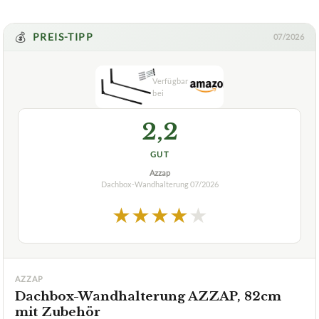
extra hohe Belastbarkeit
✓
Fragen und Antworten zu Dachbox-Wandhalterung
Stillerbursch Dachboxhalter
Was ist das Besondere an der Dachboxhalterung von
+
Stillerbursch?
Ist diese Dachbox-Wandhalterung kompatibel mit
+
allen Fahrzeugtypen?
Verfuegbar bei
Amazon
beste-testsieger.de
💰
PREIS-TIPP
07/2026