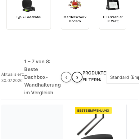
Typ-2-Ladekabel
Marderschock
LED-Strahler
modern
50 Watt
1 – 7 von 8:
Beste
PRODUKTE
Aktualisiert:
‹
›
Dachbox-
FILTERN:
30.07.2026
Wandhalterung
im Vergleich
BESTE EMPFEHLUNG