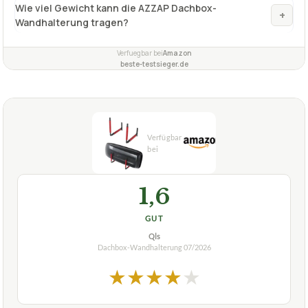
Max. Wandabstand
82 cm (fest)
✓
VORTEILE
extra hohe Belastbarkeit
✓
inkl. Befestigungsset mit 4 Schrauben und Dübeln
✓
extra lange Stangen zur Aufbewahrung
✓
Fragen und Antworten zu Dachbox-Wandhalterung
AZZAP, 82cm mit Zubehör
Welches Zubehör ist im Lieferumfang der AZZAP
+
Dachboxhalterung enthalten?
Wie viel Gewicht kann die AZZAP Dachbox-
+
Wandhalterung tragen?
Verfuegbar bei
Amazon
beste-testsieger.de