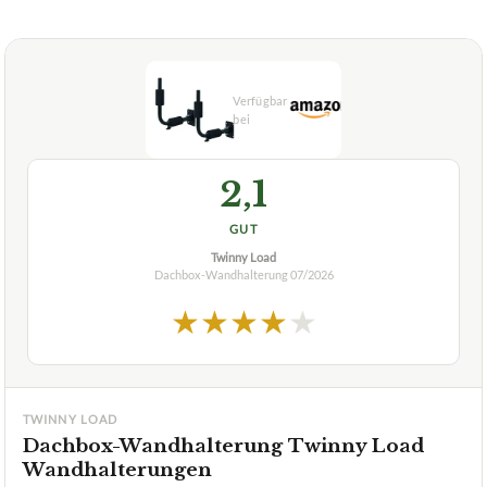
extra lange Stangen zur Aufbewahrung
✓
mit Befestigungssatz mit 4 Schrauben und Dübeln
✓
Fragen und Antworten zu Dachbox-Wandhalterung
QLS, 82 cm WSB aus Stahl
Aus welchem Material besteht die QLS 82 cm WSB
+
Dachboxhalterung?
+
Wie wird die Dachbox an dieser Halterung befestigt?
Verfuegbar bei
Amazon
beste-testsieger.de
2,1