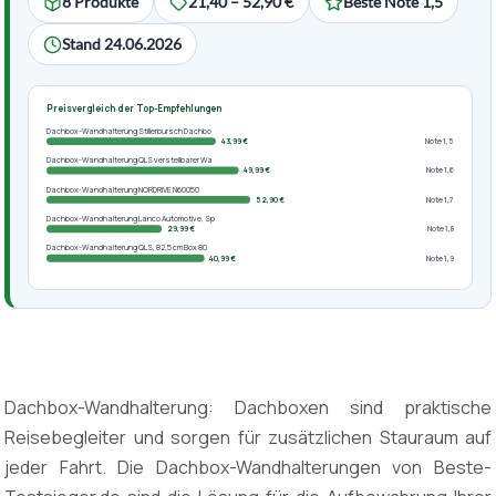
8 Produkte
21,40 – 52,90 €
Beste Note 1,5
Stand 24.06.2026
Preisvergleich der Top-Empfehlungen
Dachbox-Wandhalterung Stillerbursch Dachbo
43,99 €
Note 1,5
Dachbox-Wandhalterung QLS verstellbarer Wa
49,99 €
Note 1,6
Dachbox-Wandhalterung NORDRIVE N60050
52,90 €
Note 1,7
Dachbox-Wandhalterung Lanco Automotive, Sp
29,99 €
Note 1,8
Dachbox-Wandhalterung QLS, 82,5 cm Box 80
40,99 €
Note 1,9
Dachbox-Wandhalterung: Dachboxen sind praktische
Reisebegleiter und sorgen für zusätzlichen Stauraum auf
jeder Fahrt. Die Dachbox-Wandhalterungen von Beste-