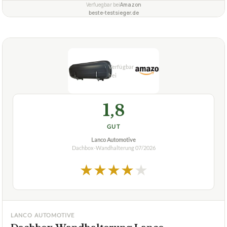
inkl. Befestigungsset mit 8 Schrauben und Dübeln
✓
Wandabstand stufenlos einstellbar
✓
Fragen und Antworten zu Dachbox-Wandhalterung
NORDRIVE N60050
In welchen Farben ist die NORDRIVE N60050
+
Dachboxhalterung erhältlich?
Kann diese Dachbox-Wandhalterung in Innenräumen
+
verwendet werden, um die Dachbox aufzubewahren?
Verfuegbar bei
Amazon
beste-testsieger.de