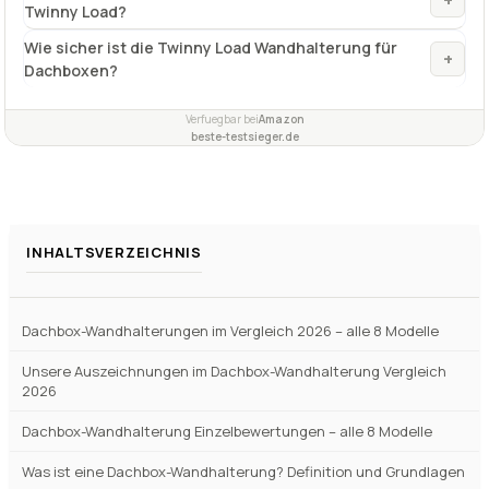
Max. Wandabstand
34 – 44 cm (verstellbar)
✓
VORTEILE
inklusive Befestigungsset mit 8 Schrauben und Dübeln
✓
Wandabstand stufenlos einstellbar
✓
platzsparend an der Wand schwenkbar
✓
Fragen und Antworten zu Dachbox-Wandhalterung
Twinny Load Wandhalterungen
Was ist das Besondere an den Wandhalterungen von
+
Twinny Load?
Wie sicher ist die Twinny Load Wandhalterung für
+
Dachboxen?
Verfuegbar bei
Amazon
beste-testsieger.de