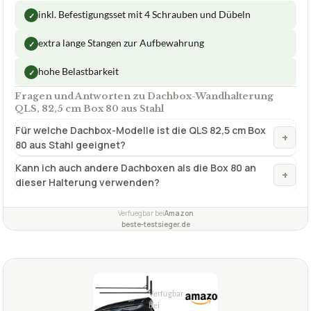
ca.
40,99 €
ab 40,99 €
Amazon
Zum Angebot »
ab 42,99 €
eBay
Zum Angebot »
TECHNISCHE DETAILS
Typ
2 Stangen
Max. Traglast
45 kg
✓
Montagezubehör
✓
VORTEILE
inkl. Befestigungsset mit 4 Schrauben und Dübeln
✓
extra lange Stangen zur Aufbewahrung
✓
hohe Belastbarkeit
✓
Fragen und Antworten zu Dachbox-Wandhalterung
QLS, 82,5 cm Box 80 aus Stahl