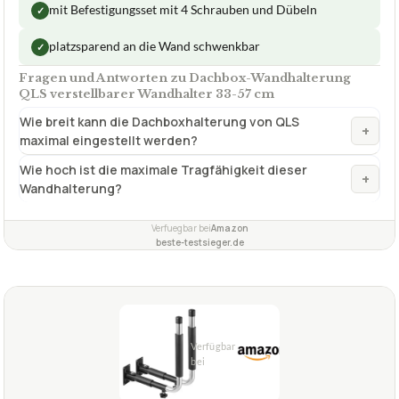
ab 49,99 €
Amazon
Zum Angebot »
ab 55,99 €
eBay
Zum Angebot »
TECHNISCHE DETAILS
Max. Traglast
40 kg
✓
Gummipuffer
Farbe
Rot, Schwarz
✓
VORTEILE
Abstand zur Wand einstellbar
✓
mit Befestigungsset mit 4 Schrauben und Dübeln
✓
platzsparend an die Wand schwenkbar
✓
Fragen und Antworten zu Dachbox-Wandhalterung
QLS verstellbarer Wandhalter 33-57 cm
Wie breit kann die Dachboxhalterung von QLS
+
maximal eingestellt werden?