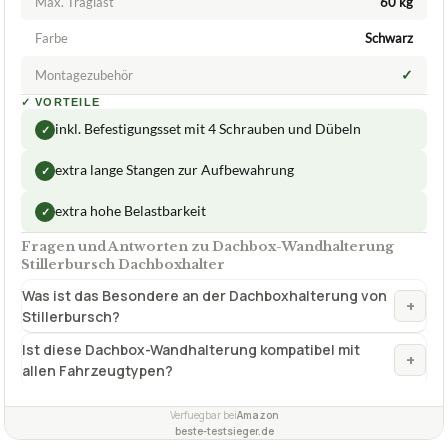
STILLERBURSCH
Dachbox-Wandhalterung Stillerbursch
Dachboxhalter
ca.
43,99 €
ab 43,99 €
Amazon
Zum Angebot »
TECHNISCHE DETAILS
Max. Traglast
60 kg
Farbe
Schwarz
✓
Montagezubehör
✓
VORTEILE
inkl. Befestigungsset mit 4 Schrauben und Dübeln
✓
extra lange Stangen zur Aufbewahrung
✓