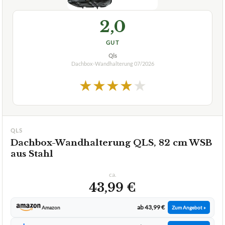
Für welche Dachbox-Modelle ist die QLS 82,5 cm Box
+
80 aus Stahl geeignet?
Kann ich auch andere Dachboxen als die Box 80 an
+
dieser Halterung verwenden?
Verfuegbar bei
Amazon
beste-testsieger.de
2,0
GUT
Qls
Dachbox-Wandhalterung
07/2026
★
★
★
★
★