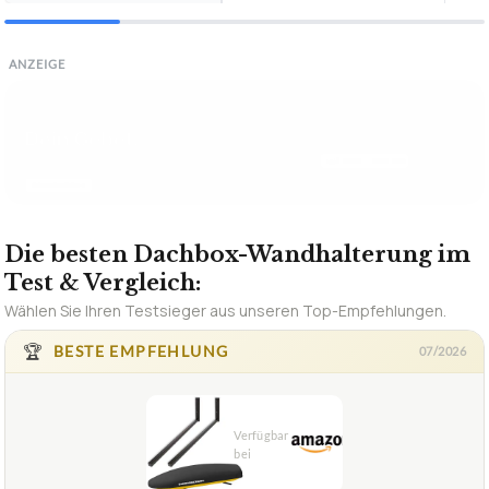
ANZEIGE
Rechnungen erstellen —
kostenlos & in 60 Sek.
ohne Anmeldung
Jetzt Rechnung erstellen →
PDF-Download
✓
PDF in 60 Sek.
Deutsch
Deutsch (AT)
Deutsch (CH)
English (US)
12 SPRACHEN