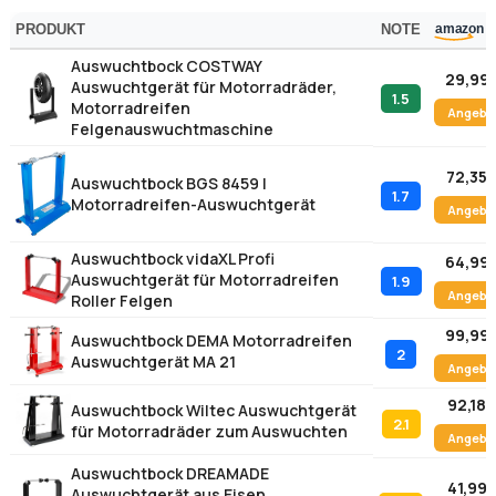
PRODUKT
NOTE
Auswuchtbock COSTWAY
29,99 
Auswuchtgerät für Motorradräder,
1.5
Motorradreifen
Angebo
Felgenauswuchtmaschine
72,35 
Auswuchtbock BGS 8459 |
1.7
Motorradreifen-Auswuchtgerät
Angebo
Auswuchtbock vidaXL Profi
64,99 
Auswuchtgerät für Motorradreifen
1.9
Angebo
Roller Felgen
99,99 
Auswuchtbock DEMA Motorradreifen
2
Auswuchtgerät MA 21
Angebo
92,18 
Auswuchtbock Wiltec Auswuchtgerät
2.1
für Motorradräder zum Auswuchten
Angebo
Auswuchtbock DREAMADE
41,99 
Auswuchtgerät aus Eisen,