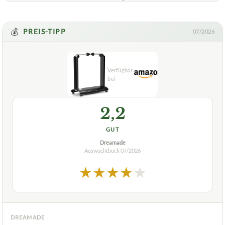
💰
PREIS-TIPP
07/2026
2,2
GUT
Dreamade
Auswuchtbock
07/2026
★
★
★
★
★
DREAMADE