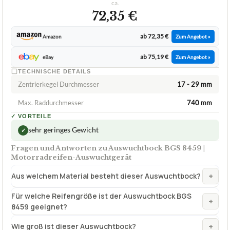
ca.
72,35 €
ab 72,35 €
Amazon
Zum Angebot »
ab 75,19 €
eBay
Zum Angebot »
TECHNISCHE DETAILS
Zentrierkegel Durchmesser
17 - 29 mm
Max. Raddurchmesser
740 mm
✓
VORTEILE
sehr geringes Gewicht
✓
Fragen und Antworten zu Auswuchtbock BGS 8459 |
Motorradreifen-Auswuchtgerät
+
Aus welchem Material besteht dieser Auswuchtbock?
Für welche Reifengröße ist der Auswuchtbock BGS
+
8459 geeignet?
+
Wie groß ist dieser Auswuchtbock?