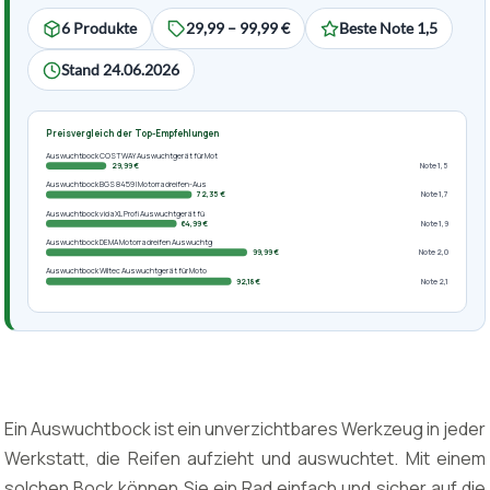
6 Produkte
29,99 – 99,99 €
Beste Note 1,5
Stand 24.06.2026
Preisvergleich der Top-Empfehlungen
Auswuchtbock COSTWAY Auswuchtgerät für Mot
29,99 €
Note 1,5
Auswuchtbock BGS 8459 | Motorradreifen-Aus
72,35 €
Note 1,7
Auswuchtbock vidaXL Profi Auswuchtgerät fü
64,99 €
Note 1,9
Auswuchtbock DEMA Motorradreifen Auswuchtg
99,99 €
Note 2,0
Auswuchtbock Wiltec Auswuchtgerät für Moto
92,18 €
Note 2,1
Ein Auswuchtbock ist ein unverzichtbares Werkzeug in jeder
Werkstatt, die Reifen aufzieht und auswuchtet. Mit einem
solchen Bock können Sie ein Rad einfach und sicher auf die