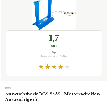
1,7
GUT
Bgs
Auswuchtbock
07/2026
★
★
★
★
★
BGS
Auswuchtbock BGS 8459 | Motorradreifen-
Auswuchtgerät