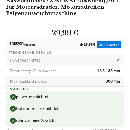
Auswuchtbock COSTWAY Auswuchtgerät
für Motorradräder, Motorradreifen
Felgenauswuchtmaschine
ca.
29,99 €
ab 29,99 €
Amazon
Zum Angebot »
TECHNISCHE DETAILS
✓
Pulverbeschichtet
Zentrierkegel Durchmesser
13,8 - 38 mm
Max. Raddurchmesser
800 mm
✓
VORTEILE
pulverbeschichtet
✓
Kufe für mehr Stabilität
✓
sehr geringes Gewicht
✓