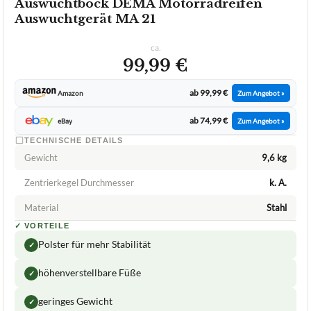
Auswuchtbock DEMA Motorradreifen
Auswuchtgerät MA 21
ca.
99,99 €
ab 99,99 €
Amazon
Zum Angebot »
ab 74,99 €
eBay
Zum Angebot »
TECHNISCHE DETAILS
Gewicht
9,6 kg
Zentrierkegel Durchmesser
k. A.
Material
Stahl
✓
VORTEILE
Polster für mehr Stabilität
✓
höhenverstellbare Füße
✓
geringes Gewicht
✓