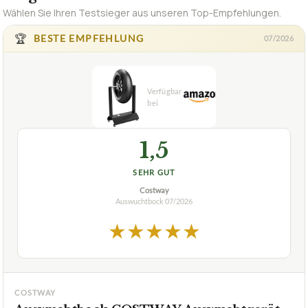
Wählen Sie Ihren Testsieger aus unseren Top-Empfehlungen.
🏆
BESTE EMPFEHLUNG
07/2026
1,5
SEHR GUT
Costway
Auswuchtbock
07/2026
★
★
★
★
★
COSTWAY