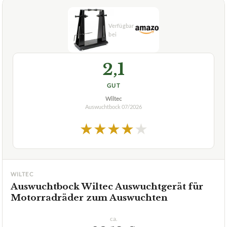
2,1
GUT
Wiltec
Auswuchtbock
07/2026
★
★
★
★
★
WILTEC
Auswuchtbock Wiltec Auswuchtgerät für
Motorradräder zum Auswuchten
ca.