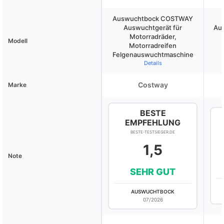
Auswuchtbock COSTWAY
Auswuchtgerät für
Au
Motorradräder,
Modell
Motorradreifen
Felgenauswuchtmaschine
Details
Costway
Marke
BESTE
EMPFEHLUNG
BESTE-TESTSIEGER.DE
1,5
Note
SEHR GUT
AUSWUCHTBOCK
07/2026