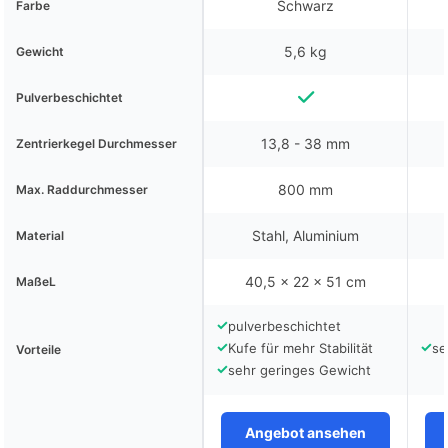
Schwarz
Farbe
5,6 kg
Gewicht
Pulverbeschichtet
13,8 - 38 mm
Zentrierkegel Durchmesser
800 mm
Max. Raddurchmesser
Stahl, Aluminium
Material
40,5 x 22 x 51 cm
MaßeL
✓
pulverbeschichtet
✓
✓
Kufe für mehr Stabilität
se
Vorteile
✓
sehr geringes Gewicht
Angebot ansehen