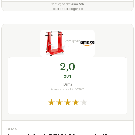
Verfuegbar bei
Amazon
beste-testsieger.de
2,0
GUT
Dema
Auswuchtbock
07/2026
★
★
★
★
★
DEMA