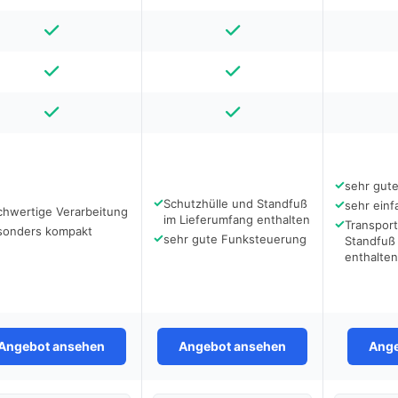
✓
sehr gut
✓
Schutzhülle und Standfuß
✓
sehr ein
chwertige Verarbeitung
im Lieferumfang enthalten
✓
Transpor
sonders kompakt
✓
sehr gute Funksteuerung
Standfuß
enthalten
Angebot ansehen
Angebot ansehen
Ange