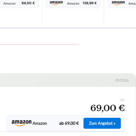
94,00 €
139,99 €
Amazon
Amazon
Ama
ürkçe
Deutsch
Deutsch (AT)
Deutsch (CH)
English 
07/2026
ca.
69,00 €
ab 69,00 €
Amazon
Zum Angebot »