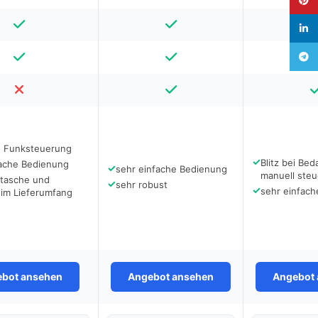
linked
Teleg
e Funksteuerung
✓
Blitz bei Bed
fache Bedienung
✓
sehr einfache Bedienung
manuell steu
ttasche und
✓
sehr robust
✓
sehr einfac
 im Lieferumfang
bot ansehen
Angebot ansehen
Angebot