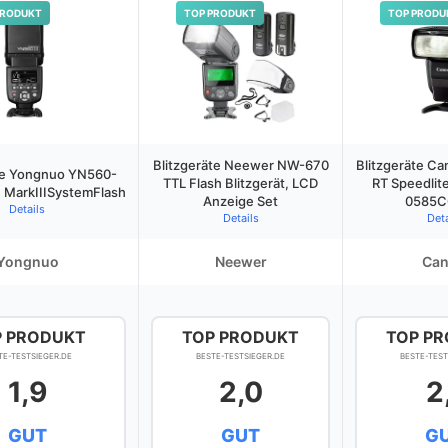
PRODUKT
TOP PRODUKT
TOP PRODU
Blitzgeräte Neewer NW-670
Blitzgeräte Ca
te Yongnuo YN560-
TTL Flash Blitzgerät, LCD
RT Speedlite
7 MarkIIISystemFlash
Anzeige Set
0585C
Details
Details
Deta
Yongnuo
Neewer
Ca
P PRODUKT
TOP PRODUKT
TOP P
TE-TESTSIEGER.DE
BESTE-TESTSIEGER.DE
BESTE-TEST
1,9
2,0
2
GUT
GUT
G