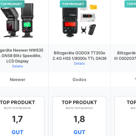
TOP PRODUKT
TOP PRODUKT
TOP 
tzgeräte Neewer NW635
Blitzgeräte GODOX TT350o
Blitzgerä
 GN58 Blitz Speedlite,
2.4G HSS 1/8000s TTL GN36
III OS0203
LCD Display
Details
Details
Neewer
Godox
TOP PRODUKT
TOP PRODUKT
TO
BESTE-TESTSIEGER.DE
BESTE-TESTSIEGER.DE
BES
1,7
1,8
GUT
GUT