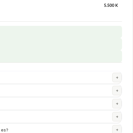
5.500 K
+
+
+
+
+
t es?