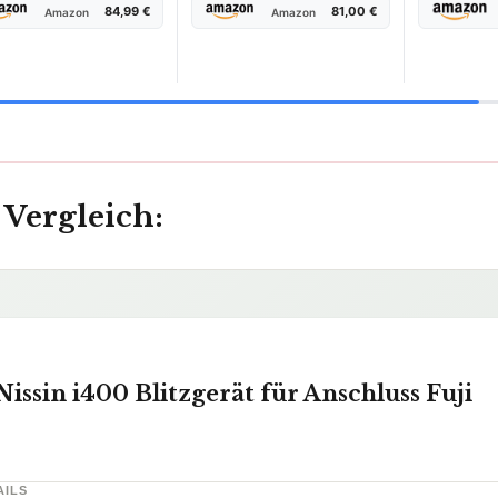
84,99 €
81,00 €
Amazon
Amazon
taliano
Español
Nederlands
Polski
Português
T
 Vergleich:
llen –
 Sek.
Nissin i400 Blitzgerät für Anschluss Fuji
PDF in 60 Sek.
✓
AILS