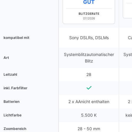
GUT
BLITZGERäTE
07/2026
Sony DSLRs, DSLMs
C
kompatibel mit
Systemblitzautomatischer
Syst
Art
Blitz
28
Leitzahl
inkl. Farbfilter
2 x AAnicht enthalten
2 
Batterien
5.500 K
kei
Lichtfarbe
28 - 50 mm
Zoombereich