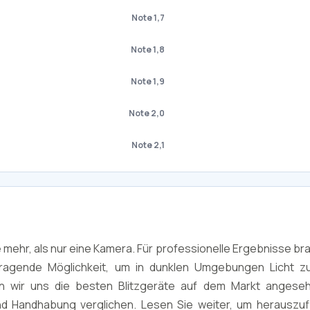
Note 1,7
Note 1,8
Note 1,9
Note 2,0
Note 2,1
 mehr, als nur eine Kamera. Für professionelle Ergebnisse br
rragende Möglichkeit, um in dunklen Umgebungen Licht z
en wir uns die besten Blitzgeräte auf dem Markt angese
und Handhabung verglichen. Lesen Sie weiter, um herauszu