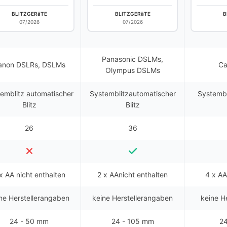
BLITZGERäTE
BLITZGERäTE
B
07/2026
07/2026
Panasonic DSLMs,
anon DSLRs, DSLMs
Ca
Olympus DSLMs
emblitz automatischer
Systemblitzautomatischer
Systembl
Blitz
Blitz
26
36
x AA nicht enthalten
2 x AAnicht enthalten
4 x AA
ne Herstellerangaben
keine Herstellerangaben
keine H
24 - 50 mm
24 - 105 mm
2