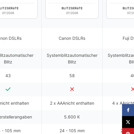
LITZGERäTE
BLITZGERäTE
BLITZG
07/2026
07/2026
07/2
non DSLRs
Canon DSLRs
Fuji 
itzautomatischer
Systemblitzautomatischer
Systemblitza
Blitz
Blitz
Bli
43
58
4
nicht enthalten
2 x AAAnicht enthalten
4 x AAnicht
Faceb
erstellerangaben
5.600 K
5.6
X
4 - 105 mm
24 - 105 mm
24 - 
Pinter