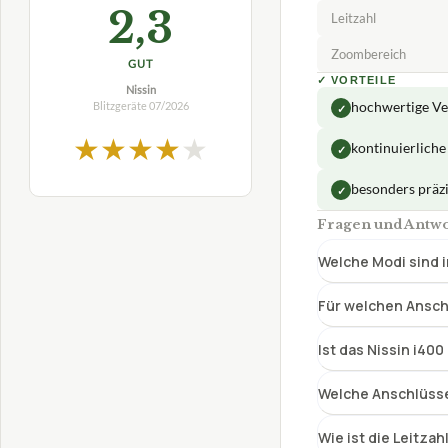
2,3
Leitzahl
Zoombereich
GUT
✓
VORTEILE
Nissin
Blitzgeräte
07/2026
hochwertige Ve
✓
★
★
★
★
★
kontinuierliche 
✓
besonders präz
✓
Fragen und Antwor
Welche Modi sind i
Für welchen Anschl
Ist das Nissin i400
Welche Anschlüsse 
Wie ist die Leitzah