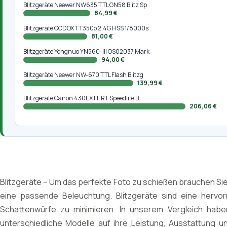
Blitzgeräte Neewer NW635 TTL GN58 Blitz Sp
84,99 €
Blitzgeräte GODOX TT350o 2.4G HSS 1/8000s
81,00 €
Blitzgeräte Yongnuo YN560-III OS02037 Mark
94,00 €
Blitzgeräte Neewer NW-670 TTL Flash Blitzg
139,99 €
Blitzgeräte Canon 430EX III-RT Speedlite B
206,06 €
Blitzgeräte – Um das perfekte Foto zu schießen brauchen Sie
eine passende Beleuchtung. Blitzgeräte sind eine hervo
Schattenwürfe zu minimieren. In unserem Vergleich hab
unterschiedliche Modelle auf ihre Leistung, Ausstattung 