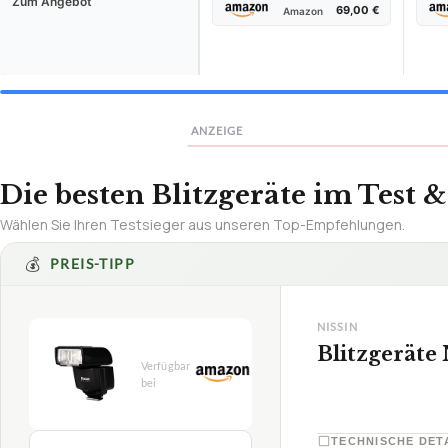
Zum Angebot
69,00 €
Amazon
Deutsch (CH)
English (US)
English (UK)
Français
I
12 SPRACHEN
ANZEIGE
Die besten Blitzgeräte im Test &
Wählen Sie Ihren Testsieger aus unseren Top-Empfehlungen.
Rechnungen erste
kostenlos & in 60
💰
PREIS-TIPP
Jetzt Rechnung erstellen →
NISSIN
ohne Anmeldung
Blitzgeräte 
PDF-Download
TECHNISCHE DET