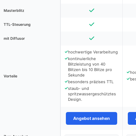
Masterblitz
TTL-Steuerung
mit Diffusor
✓
hochwertige Verarbeitung
✓
kontinuierliche
Blitzleistung von 40
Blitzen bis 10 Blitze pro
✓
ho
Sekunde
Vorteile
✓
be
✓
besonders präzises TTL
✓
staub- und
spritzwassergeschütztes
Design.
Angebot ansehen