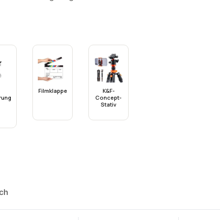
Filmklappe
K&F-
rung
Concept-
Stativ
ich