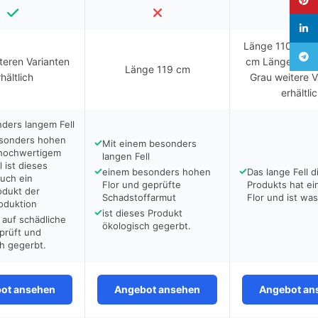
linked
Länge 110 cm L
Teleg
teren Varianten
cm Länge 130 
Länge 119 cm
hältlich
Grau weitere V
erhältli
ders langem Fell
sonders hohen
✓
Mit einem besonders
 hochwertigem
langen Fell
l ist dieses
✓
✓
einem besonders hohen
Das lange Fell d
uch ein
Flor und geprüfte
Produkts hat e
dukt der
Schadstoffarmut
Flor und ist wa
oduktion
✓
ist dieses Produkt
auf schädliche
ökologisch gegerbt.
prüft und
h gegerbt.
ot ansehen
Angebot ansehen
Angebot an