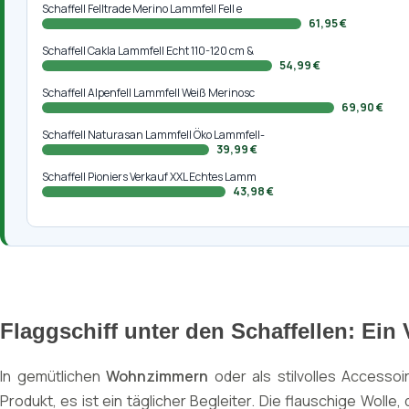
Schaffell Felltrade Merino Lammfell Fell e
61,95 €
Schaffell Cakla Lammfell Echt 110-120 cm &
54,99 €
Schaffell Alpenfell Lammfell Weiß Merinosc
69,90 €
Schaffell Naturasan Lammfell Öko Lammfell-
39,99 €
Schaffell Pioniers Verkauf XXL Echtes Lamm
43,98 €
Flaggschiff unter den Schaffellen: Ein 
In gemütlichen
Wohnzimmern
oder als stilvolles Accessoi
Produkt, es ist ein täglicher Begleiter. Die flauschige Wolle