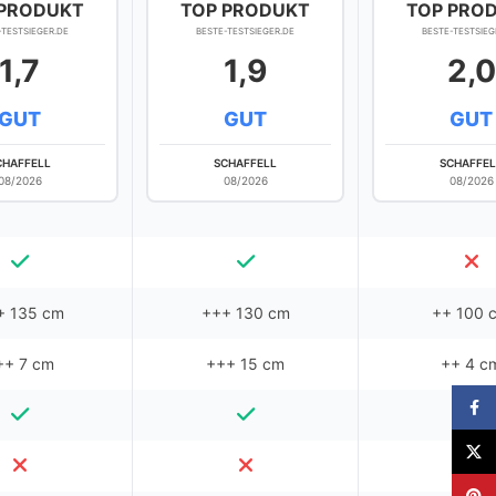
 PRODUKT
TOP PRODUKT
TOP PRO
-TESTSIEGER.DE
BESTE-TESTSIEGER.DE
BESTE-TESTSIEG
1,7
1,9
2,0
GUT
GUT
GUT
CHAFFELL
SCHAFFELL
SCHAFFEL
08/2026
08/2026
08/2026
+ 135 cm
+++ 130 cm
++ 100 
++ 7 cm
+++ 15 cm
++ 4 c
Faceb
X
Pinter