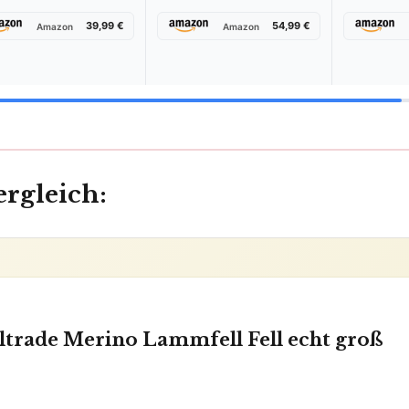
39,99 €
54,99 €
Amazon
Amazon
taliano
Español
Nederlands
Polski
Português
T
ergleich:
llen –
 Sek.
elltrade Merino Lammfell Fell echt groß
PDF in 60 Sek.
✓