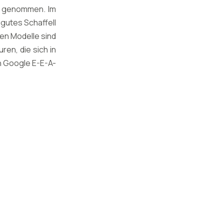
e genommen. Im
 gutes Schaffell
ten Modelle sind
en, die sich in
n Google E-E-A-