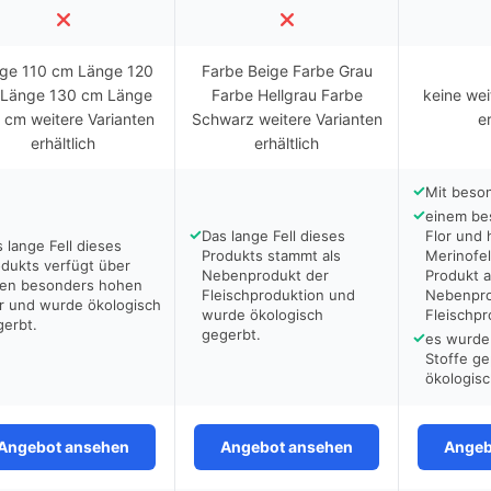
ge 110 cm Länge 120
Farbe Beige Farbe Grau
Länge 130 cm Länge
Farbe Hellgrau Farbe
keine wei
 cm weitere Varianten
Schwarz weitere Varianten
er
erhältlich
erhältlich
✓
Mit beson
✓
einem be
✓
Das lange Fell dieses
Flor und
 lange Fell dieses
Produkts stammt als
Merinofel
dukts verfügt über
Nebenprodukt der
Produkt a
nen besonders hohen
Fleischproduktion und
Nebenpro
or und wurde ökologisch
wurde ökologisch
Fleischpr
gerbt.
gegerbt.
✓
es wurde 
Stoffe ge
ökologisc
Angebot ansehen
Angebot ansehen
Angeb