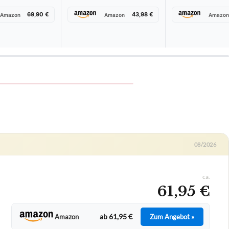
69,90 €
43,98 €
Amazon
Amazon
Amazon
ürkçe
Deutsch
Deutsch (AT)
Deutsch (CH)
English 
08/2026
ca.
61,95 €
ab 61,95 €
Amazon
Zum Angebot »