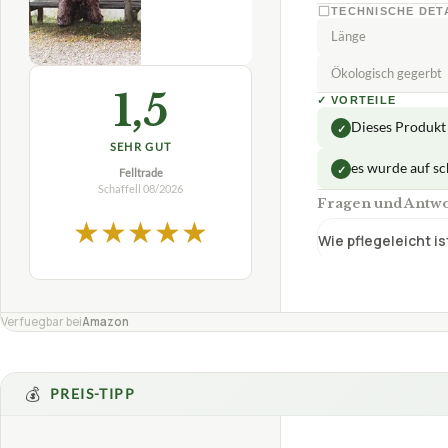
TECHNISCHE DET
Länge
Ökologisch gegerbt
1,5
✓
VORTEILE
Dieses Produkt 
✓
SEHR GUT
es wurde auf sc
✓
Felltrade
Schaffell
08/2026
Fragen und Antwor
★
★
★
★
★
Wie pflegeleicht i
Verfuegbar bei
Amazon
💰
PREIS-TIPP