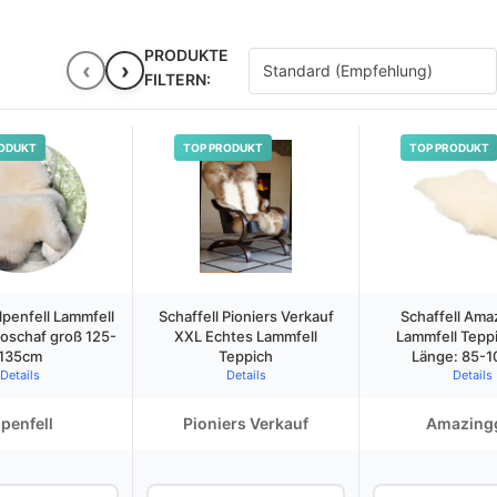
PRODUKTE
‹
›
FILTERN:
ODUKT
TOP PRODUKT
TOP PRODUKT
lpenfell Lammfell
Schaffell Pioniers Verkauf
Schaffell Amaz
oschaf groß 125-
XXL Echtes Lammfell
Lammfell Tepp
135cm
Teppich
Länge: 85-1
Details
Details
Details
lpenfell
Pioniers Verkauf
Amazingg