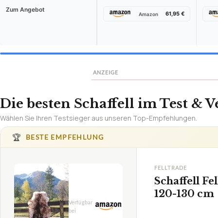
Zum Angebot
61,95 €
Amazon
Deutsch (CH)
English (US)
English (UK)
Français
I
12 SPRACHEN
ANZEIGE
Die besten Schaffell im Test & V
Wählen Sie Ihren Testsieger aus unseren Top-Empfehlungen.
Rechnungen erste
kostenlos & in 60
🏆
BESTE EMPFEHLUNG
Jetzt Rechnung erstellen →
FELLTRADE
ohne Anmeldung
Schaffell F
PDF-Download
120-130 cm