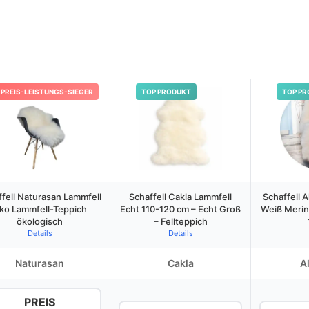
h
PREIS-LEISTUNGS-SIEGER
TOP PRODUKT
TOP PR
fell Naturasan Lammfell
Schaffell Cakla Lammfell
Schaffell A
ko Lammfell-Teppich
Echt 110-120 cm – Echt Groß
Weiß Merin
ökologisch
– Fellteppich
Details
Details
Naturasan
Cakla
A
PREIS