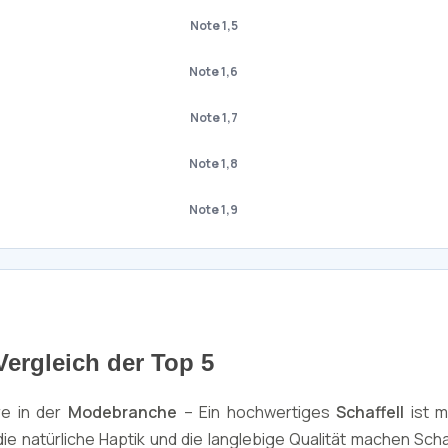
Note 1,5
Note 1,6
Note 1,7
Note 1,8
Note 1,9
Vergleich der Top 5
re in der
Modebranche
– Ein hochwertiges
Schaffell
ist m
, die natürliche Haptik und die langlebige Qualität machen Sch