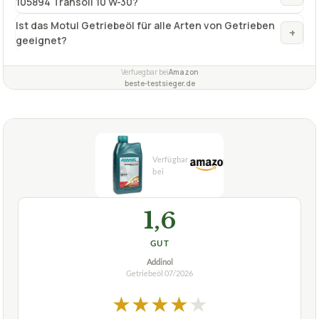
105894 Transoil 10 W-30?
Ist das Motul Getriebeöl für alle Arten von Getrieben
+
geeignet?
Verfuegbar bei
Amazon
beste-testsieger.de
1,6
GUT
Addinol
Getriebeöl
07/2026
★
★
★
★
★