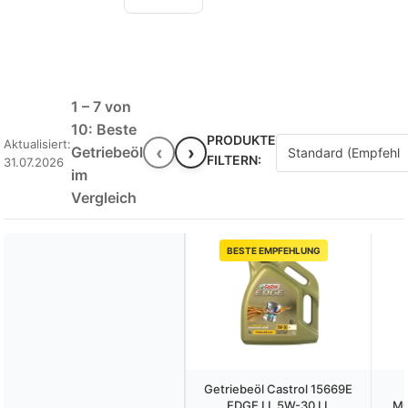
1 – 7 von
10: Beste
PRODUKTE
Aktualisiert:
‹
›
Getriebeöl
FILTERN:
31.07.2026
im
Vergleich
BESTE EMPFEHLUNG
Getriebeöl Castrol 15669E
EDGE LL 5W-30 LL
MO