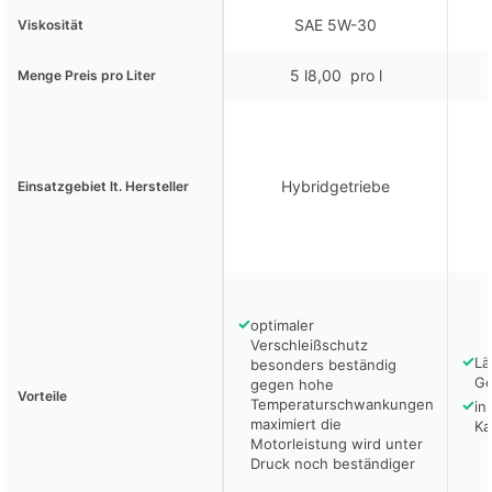
SAE 5W-30
Viskosität
5 l8,00  pro l
Menge Preis pro Liter
Hybridgetriebe
Einsatzgebiet lt. Hersteller
✓
optimaler
Verschleißschutz
✓
Lä
besonders beständig
Ge
gegen hohe
Vorteile
Temperaturschwankungen
✓
in
maximiert die
Ka
Motorleistung wird unter
Druck noch beständiger