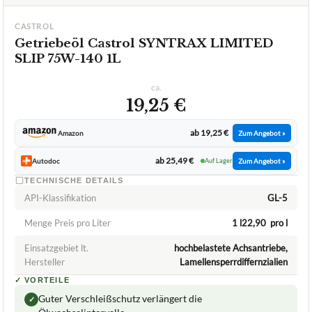
CASTROL
Getriebeöl Castrol SYNTRAX LIMITED
SLIP 75W-140 1L
ca.
19,25 €
ab 19,25 €
Amazon
Zum Angebot »
ab 25,49 €
Autodoc
Auf Lager
Zum Angebot »
TECHNISCHE DETAILS
API-Klassifikation
GL-5
Menge Preis pro Liter
1 l22,90  pro l
Einsatzgebiet lt.
hochbelastete Achsantriebe,
Hersteller
Lamellensperrdiffernzialien
✓
VORTEILE
Guter Verschleißschutz verlängert die
✓