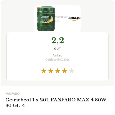
2,2
GUT
Fanfaro
Getriebeöl
07/2026
★
★
★
★
★
FANFARO
Getriebeöl 1 x 20L FANFARO MAX 4 80W-
90 GL-4