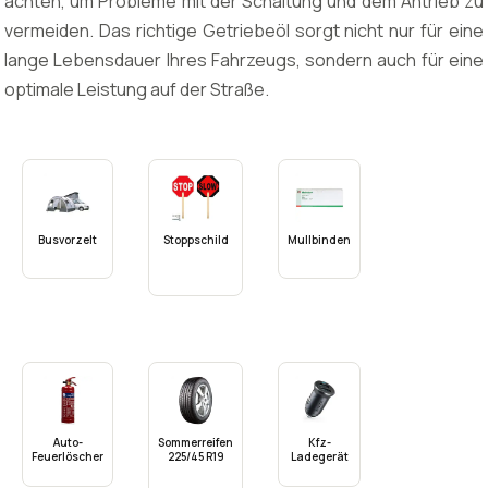
achten, um Probleme mit der Schaltung und dem Antrieb zu
vermeiden. Das richtige Getriebeöl sorgt nicht nur für eine
lange Lebensdauer Ihres Fahrzeugs, sondern auch für eine
optimale Leistung auf der Straße.
Busvorzelt
Stoppschild
Mullbinden
Auto-
Sommerreifen
Kfz-
Feuerlöscher
225/45 R19
Ladegerät