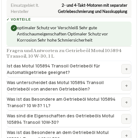
Einsatzgebiet lt.
2- und 4-Takt-Motoren mit separater
Hersteller
Getriebeschmierung und Nasskupplung
✓
VORTEILE
optimaler Schutz vor Verschleiß Sehr gute
✓
Antischaumeigenschaften Optimaler Schutz vor
Korrosion Sehr hohe Schmiersicherheit
Fragen und Antworten zu Getriebeöl Motul 105894
Transoil, 10 W-30, 1 L
Ist das Motul 105894 Transoil Getriebeöl für
+
Automatikgetriebe geeignet?
Was unterscheidet das Motul 105894 Transoil
+
Getriebeöl von anderen Getriebeölen?
Was ist das Besondere am Getriebeöl Motul 105894
+
Transoi? 10 W-3? 1 L?
Was sind die Eigenschaften des Getriebeöls Motul
+
105894 Transoil 10W-30?
Was ist das Besondere an dem Getriebeöl Motul
+