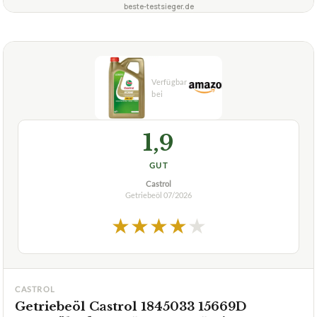
beste-testsieger.de
1,9
GUT
Castrol
Getriebeöl
07/2026
★
★
★
★
★
CASTROL
Getriebeöl Castrol 1845033 15669D