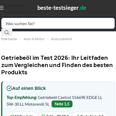
Skip to navigation
Skip to main content
Startseite
|
Auto & Motor
|
Autozubehör
Getriebeöl im Test 2026: Ihr Leitfaden
zum Vergleichen und Finden des besten
Produkts
Auf einen Blick
Top-Empfehlung:
Getriebeöl Castrol 15669E EDGE LL
5W-30 LL Motorenöl 5L
Note 1,5