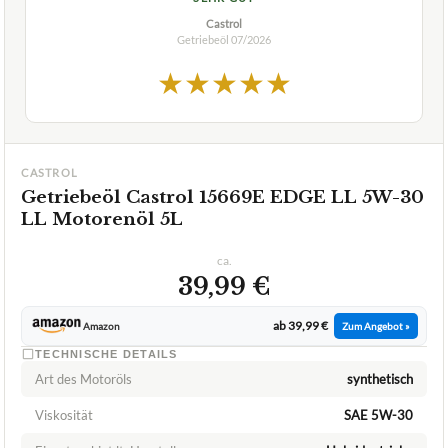
Castrol
Getriebeöl
07/2026
★
★
★
★
★
CASTROL
Getriebeöl Castrol 15669E EDGE LL 5W-30
LL Motorenöl 5L
ca.
39,99 €
ab 39,99 €
Amazon
Zum Angebot »
TECHNISCHE DETAILS
Art des Motoröls
synthetisch
Viskosität
SAE 5W-30