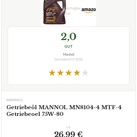
2,0
GUT
Mannol
Getriebeöl
07/2026
★
★
★
★
★
MANNOL
Getriebeöl MANNOL MN8104-4 MTF-4
Getriebeoel 75W-80
ca.
26,99 €