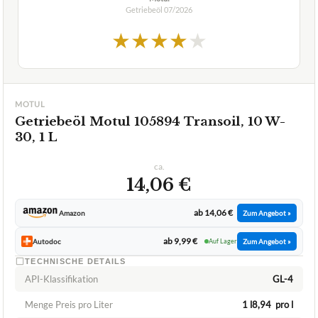
Getriebeöl
07/2026
★
★
★
★
★
MOTUL
Getriebeöl Motul 105894 Transoil, 10 W-
30, 1 L
ca.
14,06 €
ab 14,06 €
Amazon
Zum Angebot »
ab 9,99 €
Autodoc
Auf Lager
Zum Angebot »
TECHNISCHE DETAILS
API-Klassifikation
GL-4
Menge Preis pro Liter
1 l8,94  pro l