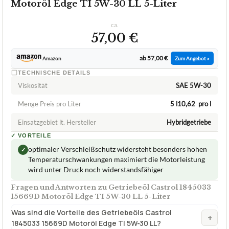
Motoröl Edge TI 5W-30 LL 5-Liter
ca.
57,00 €
ab 57,00 €
Amazon
Zum Angebot »
TECHNISCHE DETAILS
Viskosität
SAE 5W-30
Menge Preis pro Liter
5 l10,62  pro l
Einsatzgebiet lt. Hersteller
Hybridgetriebe
✓
VORTEILE
optimaler Verschleißschutz widersteht besonders hohen
✓
Temperaturschwankungen maximiert die Motorleistung
wird unter Druck noch widerstandsfähiger
Fragen und Antworten zu Getriebeöl Castrol 1845033
15669D Motoröl Edge TI 5W-30 LL 5-Liter
Was sind die Vorteile des Getriebeöls Castrol
+
1845033 15669D Motoröl Edge TI 5W-30 LL?