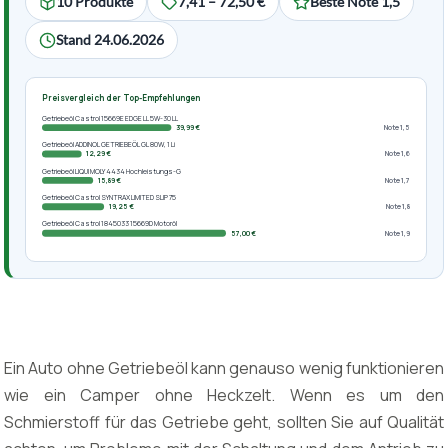
10 Produkte
7,41 – 72,50 €
Beste Note 1,5
Stand 24.06.2026
Preisvergleich der Top-Empfehlungen
Getriebeöl Castrol 15669E EDGE LL 5W-30 LL
39,99 €
Note 1,5
Getriebeöl ADDINOL GETRIEBEÖL GL 80W, 1 Li
12,29 €
Note 1,6
Getriebeöl LIQUI MOLY 4434 Hochleistungs-G
15,89 €
Note 1,7
Getriebeöl Castrol SYNTRAX LIMITED SLIP 75
19,25 €
Note 1,8
Getriebeöl Castrol 1845033 15669D Motoröl
57,00 €
Note 1,9
Ein Auto ohne Getriebeöl kann genauso wenig funktionieren
wie ein Camper ohne Heckzelt. Wenn es um den
Schmierstoff für das Getriebe geht, sollten Sie auf Qualität