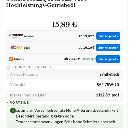
Hochleistungs-Getriebeöl
ca.
15,89 €
ab 15,89 €
Amazon
Zum Angebot »
ab 16,16 €
eBay
Zum Angebot »
ab 23,49 €
Autodoc
Auf Lager
Zum Angebot »
TECHNISCHE DETAILS
Art des Motoröls
synthetisch
Viskosität
SAE 75W-90
Menge Preis pro Liter
1 l12,89  pro l
✓
VORTEILE
optimaler Verschleißschutz Hohe Alterungsbeständigkeit
✓
Besonders beständig gegen hohe
Temperaturschwankungen Sehr hohe Schmiersicherheit