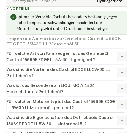
Einsatzgebiet lt. Hersteller
Hybridgetriebe
✓
VORTEILE
optimaler Verschleißschutz besonders beständig gegen
✓
hohe Temperaturschwankungen maximiert die
Motorleistung wird unter Druck noch beständiger
Fragen und Antworten zu Getriebeöl Castrol 15669E
EDGE LL 5W-30 LL Motorenöl 5L
Für welche Art von Fahrzeugen ist das Getriebeöl
+
Castrol 15669E EDGE LL 5W-30 LL geeignet?
Was sind die Vorteile des Castrol EDGE LL 5W-30 LL
+
Getriebeöls?
Was ist das Besondere am LIQUI MOLY 4434
+
Hochleistungs-Getriebeöl?
Für welchen Motorentyp ist das Castrol 15669E EDGE
+
LL 5W-30 LL Motorenöl geeignet?
Was sind die Eigenschaften des Getriebeöls Castrol
+
15669E EDGE LL 5W-30 LL Motorenöl 5L?