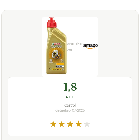
1,8
GUT
Castrol
Getriebeöl
07/2026
★
★
★
★
★