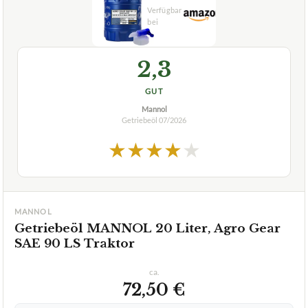
2,3
GUT
Mannol
Getriebeöl
07/2026
★
★
★
★
★
MANNOL
Getriebeöl MANNOL 20 Liter, Agro Gear
SAE 90 LS Traktor
ca.
72,50 €