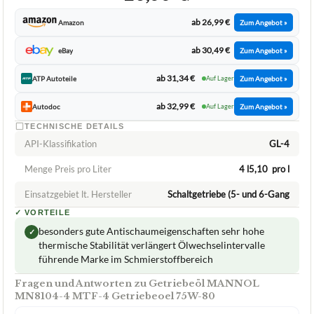
ab 26,99 €
Amazon
Zum Angebot »
ab 30,49 €
eBay
Zum Angebot »
ab 31,34 €
ATP Autoteile
Auf Lager
Zum Angebot »
ab 32,99 €
Autodoc
Auf Lager
Zum Angebot »
TECHNISCHE DETAILS
API-Klassifikation
GL-4
Menge Preis pro Liter
4 l5,10  pro l
Einsatzgebiet lt. Hersteller
Schaltgetriebe (5- und 6-Gang
✓
VORTEILE
besonders gute Antischaumeigenschaften sehr hohe
✓
thermische Stabilität verlängert Ölwechselintervalle
führende Marke im Schmierstoffbereich
Fragen und Antworten zu Getriebeöl MANNOL
MN8104-4 MTF-4 Getriebeoel 75W-80