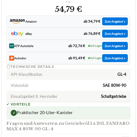
ca.
54,79 €
ab 54,79 €
Amazon
Zum Angebot »
ab 76,89 €
eBay
Zum Angebot »
ab 72,76 €
ATP Autoteile
Auf Lager
Zum Angebot »
ab 91,49 €
Autodoc
Auf Lager
Zum Angebot »
TECHNISCHE DETAILS
API-Klassifikation
GL-4
Viskosität
SAE 80W-90
Einsatzgebiet lt. Hersteller
Schaltgetriebe
✓
VORTEILE
Praktischer 20-Liter-Kanister
✓
Fragen und Antworten zu Getriebeöl 1 x 20L FANFARO
MAX 4 80W-90 GL-4