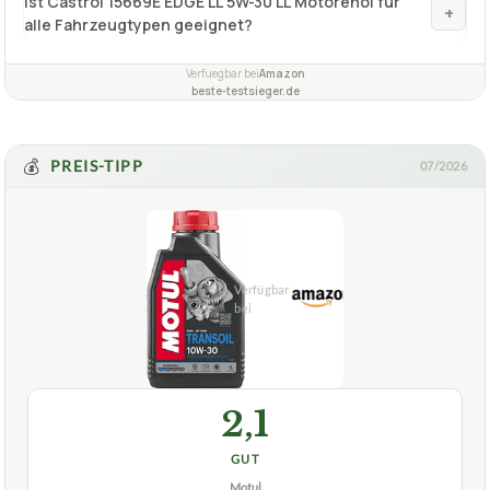
Ist Castrol 15669E EDGE LL 5W-30 LL Motorenöl für
+
alle Fahrzeugtypen geeignet?
Verfuegbar bei
Amazon
beste-testsieger.de
💰
PREIS-TIPP
07/2026
2,1
GUT
Motul