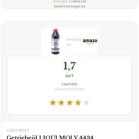
Verfuegbar bei
Amazon
beste-testsieger.de
1,7
GUT
Liqui Moly
Getriebeöl
07/2026
★
★
★
★
★
LIQUI MOLY
Getriebeöl LIQUI MOLY 4434