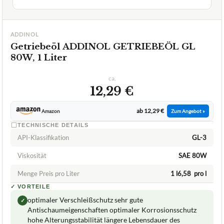
ADDINOL
Getriebeöl ADDINOL GETRIEBEÖL GL
80W, 1 Liter
ca.
12,29 €
ab 12,29 €
Amazon
Zum Angebot »
TECHNISCHE DETAILS
API-Klassifikation
GL-3
Viskosität
SAE 80W
Menge Preis pro Liter
1 l6,58  pro l
✓
VORTEILE
optimaler Verschleißschutz sehr gute
✓
Antischaumeigenschaften optimaler Korrosionsschutz
hohe Alterungsstabilität längere Lebensdauer des