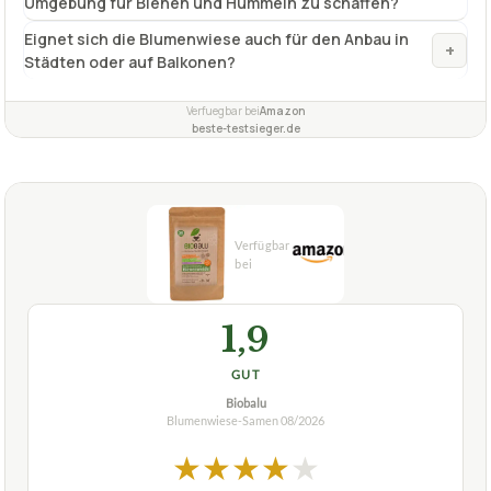
Umgebung für Bienen und Hummeln zu schaffen?
Eignet sich die Blumenwiese auch für den Anbau in
+
Städten oder auf Balkonen?
Verfuegbar bei
Amazon
beste-testsieger.de
1,9
GUT
Biobalu
Blumenwiese-Samen
08/2026
★
★
★
★
★