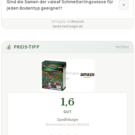
Sind die Samen der valeaf Schmetterlingswiese für
+
jeden Bodentyp geeignet?
Verfuegbar bei
Amazon
beste-testsieger.de
💰
PREIS-TIPP
08/2026
1,6
GUT
Quedlinburger
Blumenwiese-Samen
08/2026