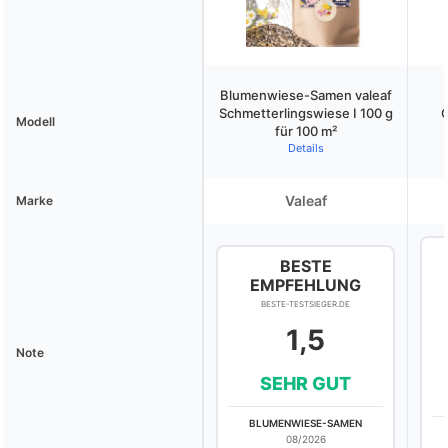
Blumenwiese-Samen valeaf
Schmetterlingswiese I 100 g
Q
Modell
für 100 m²
Details
Valeaf
Marke
BESTE
EMPFEHLUNG
BESTE-TESTSIEGER.DE
1,5
Note
SEHR GUT
BLUMENWIESE-SAMEN
08/2026