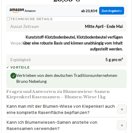
ab 23,83 €
Amazon
Zum Angebot »
TECHNISCHE DETAILS
Aussat Zeitraum
Mitte April - Ende Mai
Kunststoff-Klotzbodenbeutel, Klotzbodenbeutel verfügen
Verpackung
über eine robuste Basis und können unabhängig vom Inhalt
aufgestellt werden.
Ergiebigkeit
5 g pro m²
✓
VORTEILE
Vertrieben von dem deutschen Traditionsunternehmen
✓
Bruno Nebelung
Fragen und Antworten zu Blumenwiese-Samen
Kiepenkerl Rasensamen – Blumen-Wiese 1 kg
Kann man mit der Blumen-Wiese von Kiepenkerl auch
+
eine komplette Rasenfläche bepflanzen?
Kann ich Blumenwiesen-Samen anstelle von
+
Rasensamen verwenden?