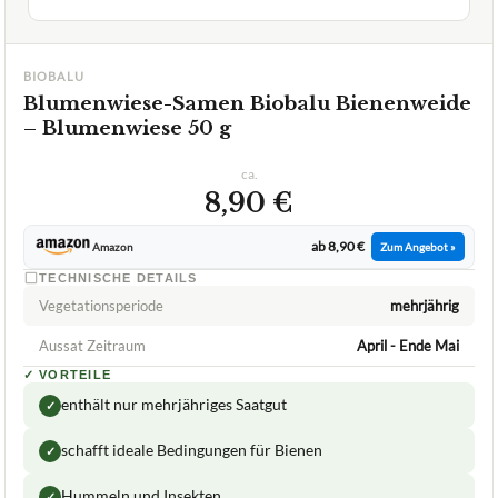
BIOBALU
Blumenwiese-Samen Biobalu Bienenweide
– Blumenwiese 50 g
ca.
8,90 €
ab 8,90 €
Amazon
Zum Angebot »
TECHNISCHE DETAILS
Vegetationsperiode
mehrjährig
Aussat Zeitraum
April - Ende Mai
✓
VORTEILE
enthält nur mehrjähriges Saatgut
✓
schafft ideale Bedingungen für Bienen
✓
Hummeln und Insekten
✓