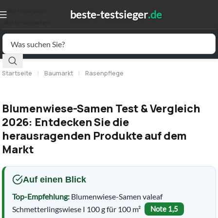
Skip to navigation
Skip to main content
Startseite
|
Baumarkt
|
Rasenpflege
Blumenwiese-Samen Test & Vergleich
2026: Entdecken Sie die
herausragenden Produkte auf dem
Markt
Auf einen Blick
Top-Empfehlung:
Blumenwiese-Samen valeaf
Schmetterlingswiese I 100 g für 100 m²
Note 1,5