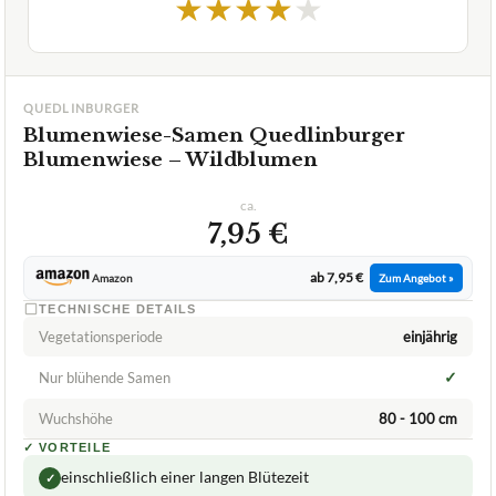
★
★
★
★
★
QUEDLINBURGER
Blumenwiese-Samen Quedlinburger
Blumenwiese – Wildblumen
ca.
7,95 €
ab 7,95 €
Amazon
Zum Angebot »
TECHNISCHE DETAILS
Vegetationsperiode
einjährig
✓
Nur blühende Samen
Wuchshöhe
80 - 100 cm
✓
VORTEILE
einschließlich einer langen Blütezeit
✓