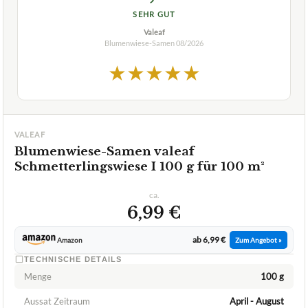
SEHR GUT
Valeaf
Blumenwiese-Samen
08/2026
★
★
★
★
★
VALEAF
Blumenwiese-Samen valeaf
Schmetterlingswiese I 100 g für 100 m²
ca.
6,99 €
ab 6,99 €
Amazon
Zum Angebot »
TECHNISCHE DETAILS
Menge
100 g
Aussat Zeitraum
April - August