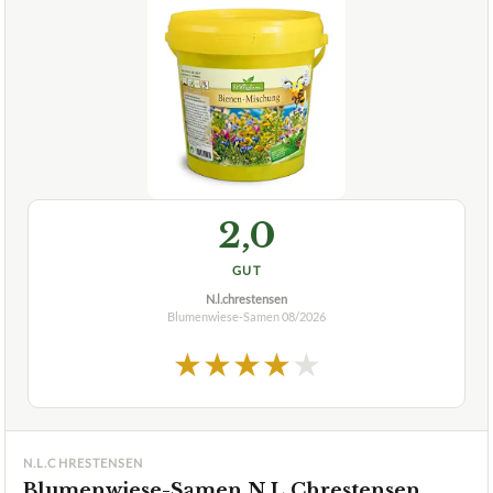
2,0
GUT
N.l.chrestensen
Blumenwiese-Samen
08/2026
★
★
★
★
★
N.L.CHRESTENSEN
Blumenwiese-Samen N.L.Chrestensen