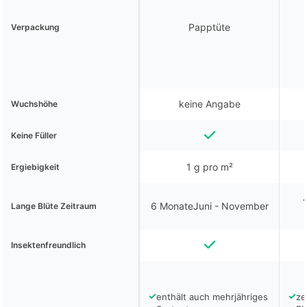
Papptüte
Verpackung
keine Angabe
Wuchshöhe
Keine Füller
1 g pro m²
Ergiebigkeit
6 MonateJuni - November
Lange Blüte Zeitraum
Insektenfreundlich
✓
✓
enthält auch mehrjähriges
ze