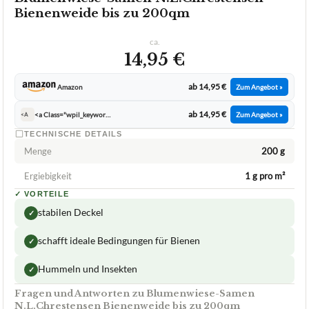
Bienenweide bis zu 200qm
ca.
14,95 €
ab 14,95 €
Amazon
Zum Angebot »
ab 14,95 €
<a Class="wpil_keyword_link Bts Content Link" Href="https://www.beste Testsieger.de/marken/amazon/" Target="_blank" Rel="noopener" Title="amazon" Data Wpil Keyword Link="linked">amazon</a>
Zum Angebot »
<A
TECHNISCHE DETAILS
Menge
200 g
Ergiebigkeit
1 g pro m²
✓
VORTEILE
stabilen Deckel
✓
schafft ideale Bedingungen für Bienen
✓
Hummeln und Insekten
✓
Fragen und Antworten zu Blumenwiese-Samen
N.L.Chrestensen Bienenweide bis zu 200qm