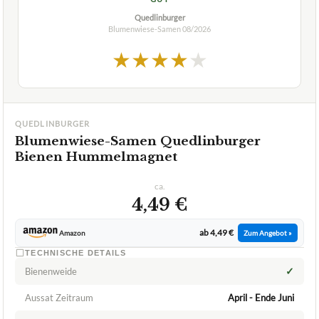
Quedlinburger
Blumenwiese-Samen
08/2026
★
★
★
★
★
QUEDLINBURGER
Blumenwiese-Samen Quedlinburger
Bienen Hummelmagnet
ca.
4,49 €
ab 4,49 €
Amazon
Zum Angebot »
TECHNISCHE DETAILS
✓
Bienenweide
Aussat Zeitraum
April - Ende Juni