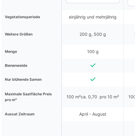
einjährig und mehrjährig
Vegetationsperiode
200 g, 500 g
Weitere Größen
100 g
Menge
Bienenweide
Nur blühende Samen
Maximale Saatfläche Preis
100 m²ca. 0,70  pro 10 m²
100
pro m²
April - August
Aussat Zeitraum