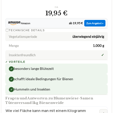
ca.
19,95 €
ab 19,95 €
Amazon
Zum Angebot »
TECHNISCHE DETAILS
Vegetationsperiode
überwiegend einjährig
Menge
1.000 g
✓
Insektenfreundlich
✓
VORTEILE
besonders lange Blütezeit
✓
schafft ideale Bedingungen für Bienen
✓
Hummeln und Insekten
✓
Fragen und Antworten zu Blumenwiese-Samen
Tütenversand 1kg Bienenweide
Wie viel Fläche kann man mit einem Kilogramm