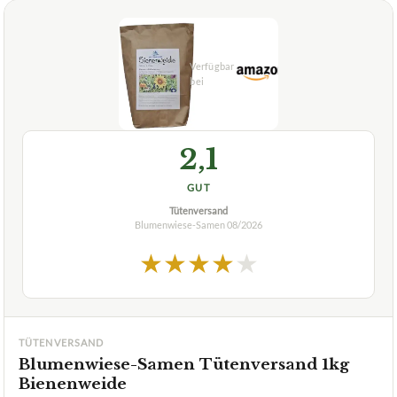
2,1
GUT
Tütenversand
Blumenwiese-Samen
08/2026
★
★
★
★
★
TÜTENVERSAND
Blumenwiese-Samen Tütenversand 1kg
Bienenweide