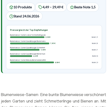
10 Produkte
4,49 – 29,49 €
Beste Note 1,5
Stand 24.06.2026
Preisvergleich der Top-Empfehlungen
Blumenwiese-Samen valeaf Schmetterlingswie
6,99 €
Note 1,5
Blumenwiese-Samen Quedlinburger Blumenwies
7,95 €
Note 1,6
Blumenwiese-Samen Quedlinburger Schmetterl
5,99 €
Note 1,7
Blumenwiese-Samen Quedlinburger Bienen Hum
4,49 €
Note 1,8
Blumenwiese-Samen Biobalu Bienenweide &#82
8,90 €
Note 1,9
Blumenwiese-Samen: Eine bunte Blumenwiese verschönert
jeden Garten und zieht Schmetterlinge und Bienen an. Mit