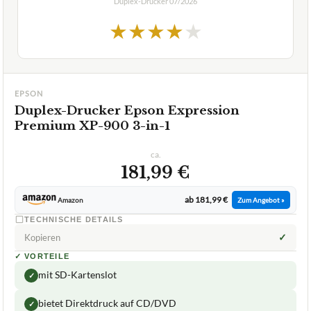
Duplex-Drucker
07/2026
★
★
★
★
★
EPSON
Duplex-Drucker Epson Expression
Premium XP-900 3-in-1
ca.
181,99 €
ab 181,99 €
Amazon
Zum Angebot »
TECHNISCHE DETAILS
✓
Kopieren
✓
VORTEILE
mit SD-Kartenslot
✓
bietet Direktdruck auf CD/DVD
✓