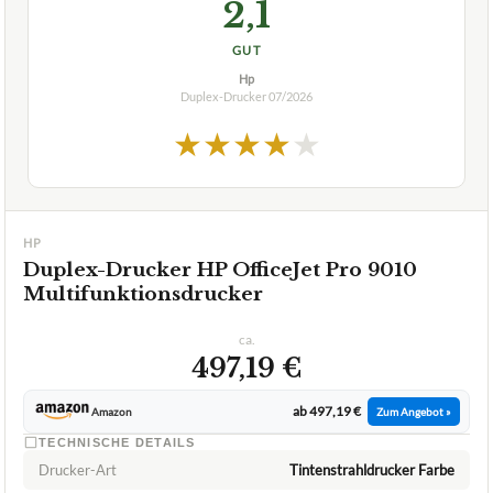
2,1
GUT
Hp
Duplex-Drucker
07/2026
★
★
★
★
★
HP
Duplex-Drucker HP OfficeJet Pro 9010
Multifunktionsdrucker
ca.
497,19 €
ab 497,19 €
Amazon
Zum Angebot »
TECHNISCHE DETAILS
Drucker-Art
Tintenstrahldrucker Farbe