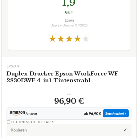
1,9
GUT
Epson
Duplex-Drucker
07/2026
★
★
★
★
★
EPSON
Duplex-Drucker Epson WorkForce WF-
2830DWF 4-in1-Tintenstrahl
ca.
96,90 €
ab 96,90 €
Amazon
Zum Angebot »
TECHNISCHE DETAILS
✓
Kopieren