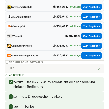
ab 456,21 €
Netzwerkartikel.de
Auf Lager
Zum Angebot »
ab 359,94 €
JACOB Elektronik
Auf Lager
Zum Angebot »
ab 354,61 €
Büroshop24
Auf Lager
Zum Angebot »
ab 437,85 €
Wietholt
Zum Angebot »
WI
ab 338,82 €
Computeruniverse
Auf Lager
Zum Angebot »
ab 328,99 €
notebooksbilliger DE/AT
Auf Lager
Zum Angebot »
TECHNISCHE DETAILS
✓
USB
✓
VORTEILE
zweizeiliges LCD-Display ermöglicht eine schnelle und
✓
einfache Bedienung
sehr gute Druckgeschwindigkeit
✓
auch in Farbe
✓