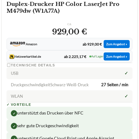
Duplex-Drucker HP Color LaserJet Pro
M479dw (W1A77A)
ca.
929,00 €
ab 929,00 €
Amazon
Zum Angebot »
ab 2.225,17 €
Netzwerkartikel.de
Auf Lager
Zum Angebot »
TECHNISCHE DETAILS
✓
USB
DruckgeschwindigkeitSchwarz-Weiß-Druck
27 Seiten / min
✓
WLAN
✓
VORTEILE
unterstützt das Drucken über NFC
✓
sehr gute Druckgeschwindigkeit
✓
unterstützt Google Cloud Print und Apple Airprint
✓