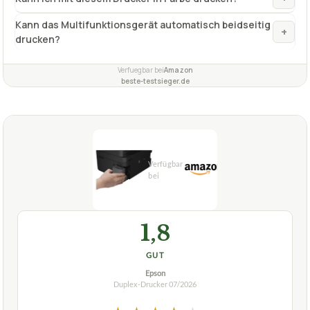
Kann das Multifunktionsgerät automatisch beidseitig
+
drucken?
Verfuegbar bei
Amazon
beste-testsieger.de
1,8
GUT
Epson
Duplex-Drucker
07/2026