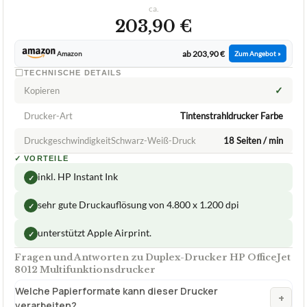
ca.
203,90 €
ab 203,90 €
Amazon
Zum Angebot »
TECHNISCHE DETAILS
✓
Kopieren
Drucker-Art
Tintenstrahldrucker Farbe
DruckgeschwindigkeitSchwarz-Weiß-Druck
18 Seiten / min
✓
VORTEILE
inkl. HP Instant Ink
✓
sehr gute Druckauflösung von 4.800 x 1.200 dpi
✓
unterstützt Apple Airprint.
✓
Fragen und Antworten zu Duplex-Drucker HP OfficeJet
8012 Multifunktionsdrucker
Welche Papierformate kann dieser Drucker
+
verarbeiten?