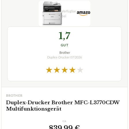
1,7
GUT
Brother
Duplex-Drucker
07/2026
★
★
★
★
★
BROTHER
Duplex-Drucker Brother MFC-L3770CDW
Multifunktionsgerät
ca.
839,99 €