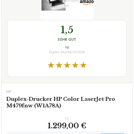
1,5
SEHR GUT
Hp
Duplex-Drucker
07/2026
★
★
★
★
★
HP
Duplex-Drucker HP Color LaserJet Pro
M479fnw (W1A78A)
ca.
1.299,00 €