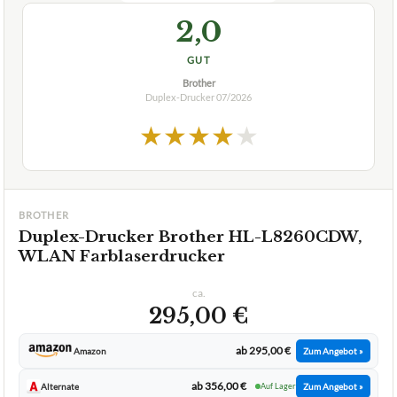
2,0
GUT
Brother
Duplex-Drucker
07/2026
★
★
★
★
★
BROTHER
Duplex-Drucker Brother HL-L8260CDW,
WLAN Farblaserdrucker
ca.
295,00 €
ab 295,00 €
Amazon
Zum Angebot »
ab 356,00 €
Alternate
Auf Lager
Zum Angebot »