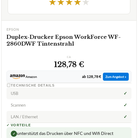
★
★
★
★
★
EPSON
Duplex-Drucker Epson WorkForce WF-
2860DWF Tintenstrahl
ca.
128,78 €
ab 128,78 €
Amazon
Zum Angebot »
TECHNISCHE DETAILS
✓
USB
✓
Scannen
✓
LAN / Ethernet
✓
VORTEILE
unterstützt das Drucken über NFC und Wifi Direct
✓