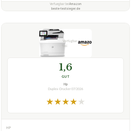
Verfuegbar bei
Amazon
beste-testsieger.de
1,6
GUT
Hp
Duplex-Drucker
07/2026
★
★
★
★
★
HP