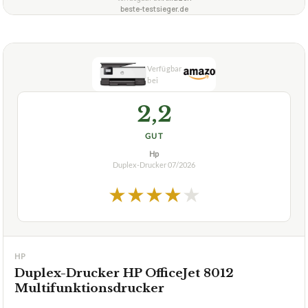
beste-testsieger.de
2,2
GUT
Hp
Duplex-Drucker
07/2026
★
★
★
★
★
HP
Duplex-Drucker HP OfficeJet 8012
Multifunktionsdrucker