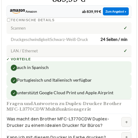
ab 839,99 €
Amazon
Zum Angebot »
TECHNISCHE DETAILS
✓
Scannen
DruckgeschwindigkeitSchwarz-Weiß-Druck
24 Seiten / min
✓
LAN / Ethernet
✓
VORTEILE
auch in Spanisch
✓
Portugiesisch und Italienisch verfügbar
✓
unterstützt Google Cloud Print und Apple Airprint
✓
Fragen und Antworten zu Duplex-Drucker Brother
MFC-L3770CDW Multifunktionsgerät
Was macht den Brother MFC-L3770CDW Duplex-
+
Drucker zu einem idealen Drucker für Büros?
+
Kann ich mit diesem Drucker in Farbe drucken?