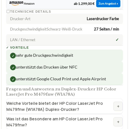
ab 1.299,00 €
Amazon
Zum Angebot »
TECHNISCHE DETAILS
Drucker-Art
Laserdrucker Farbe
DruckgeschwindigkeitSchwarz-Weiß-Druck
27 Seiten / min
✓
LAN / Ethernet
✓
VORTEILE
sehr gute Druckgeschwindigkeit
✓
unterstützt das Drucken über NFC
✓
unterstützt Google Cloud Print und Apple Airprint
✓
Fragen und Antworten zu Duplex-Drucker HP Color
LaserJet Pro M479fnw (W1A78A)
Welche Vorteile bietet der HP Color LaserJet Pro
+
M479fnw (W1A78A) Duplex-Drucker?
Was ist das Besondere am HP Color LaserJet Pro
+
M479fnw?