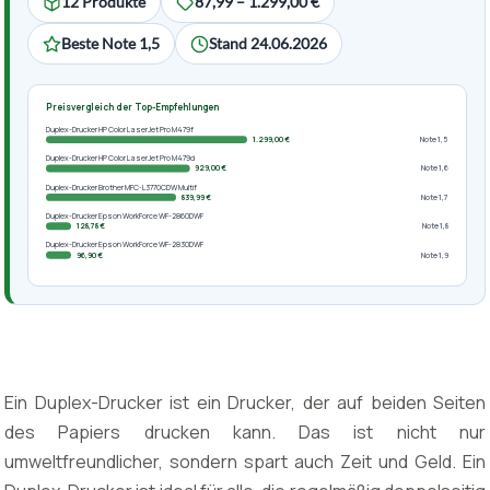
12 Produkte
87,99 – 1.299,00 €
Beste Note 1,5
Stand 24.06.2026
Preisvergleich der Top-Empfehlungen
Duplex-Drucker HP Color LaserJet Pro M479f
1.299,00 €
Note 1,5
Duplex-Drucker HP Color LaserJet Pro M479d
929,00 €
Note 1,6
Duplex-Drucker Brother MFC-L3770CDW Multif
839,99 €
Note 1,7
Duplex-Drucker Epson WorkForce WF-2860DWF
128,78 €
Note 1,8
Duplex-Drucker Epson WorkForce WF-2830DWF
96,90 €
Note 1,9
Ein Duplex-Drucker ist ein Drucker, der auf beiden Seiten
des Papiers drucken kann. Das ist nicht nur
umweltfreundlicher, sondern spart auch Zeit und Geld. Ein