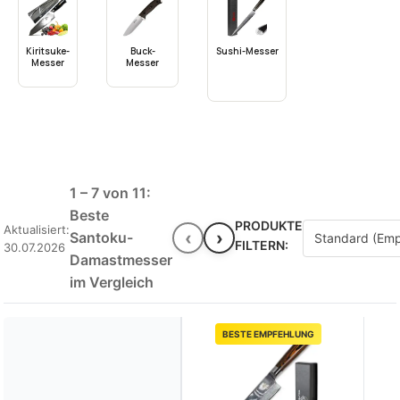
Kiritsuke-
Buck-
Sushi-Messer
Messer
Messer
1 – 7 von 11:
Beste
PRODUKTE
Aktualisiert:
‹
›
Santoku-
FILTERN:
30.07.2026
Damastmesser
im Vergleich
BESTE EMPFEHLUNG