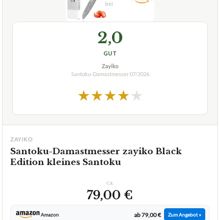
2,0
GUT
Zayiko
Santoku-Damastmesser
07/2026
★
★
★
★
★
ZAYIKO
Santoku-Damastmesser zayiko Black
Edition kleines Santoku
ca.
79,00 €
ab 79,00 €
Amazon
Zum Angebot »