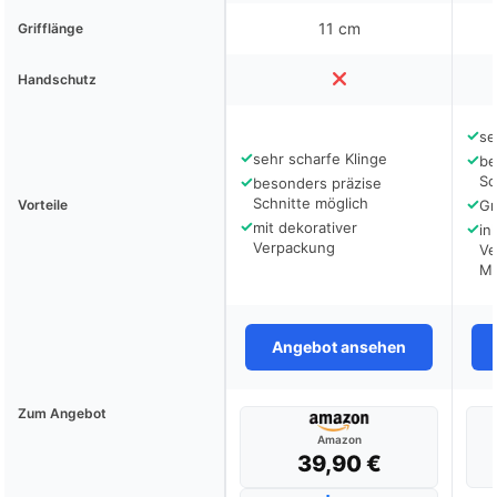
11 cm
Grifflänge
Handschutz
✓
se
✓
sehr scharfe Klinge
✓
be
✓
Sc
besonders präzise
Schnitte möglich
✓
Vorteile
Gr
✓
mit dekorativer
✓
in
Verpackung
Ve
Me
Angebot ansehen
Zum Angebot
Amazon
39,90 €