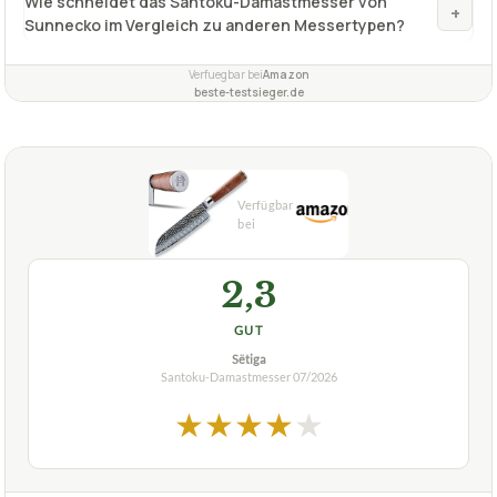
Wie schneidet das Santoku-Damastmesser von
+
Sunnecko im Vergleich zu anderen Messertypen?
Verfuegbar bei
Amazon
beste-testsieger.de
2,3
GUT
Sëtiga
Santoku-Damastmesser
07/2026
★
★
★
★
★