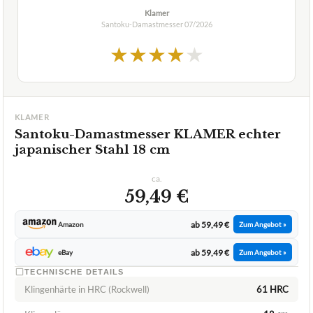
Klamer
Santoku-Damastmesser
07/2026
★
★
★
★
★
KLAMER
Santoku-Damastmesser KLAMER echter
japanischer Stahl 18 cm
ca.
59,49 €
ab 59,49 €
Amazon
Zum Angebot »
ab 59,49 €
eBay
Zum Angebot »
TECHNISCHE DETAILS
Klingenhärte in HRC (Rockwell)
61 HRC