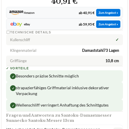
40,91 €
ab 40,91 €
Amazon
Zum Angebot »
ab 59,95 €
eBay
Zum Angebot »
TECHNISCHE DETAILS
✓
Kullenschliff
Klingenmaterial
Damaststahl73 Lagen
Grifflänge
10,8 cm
✓
VORTEILE
Besonders präzise Schnitte möglich
✓
strapazierfähiges Griffmaterial inklusive dekorativer
✓
Verpackung
Wellenschliff verringert Anhaftung des Schnittgutes
✓
Fragen und Antworten zu Santoku-Damastmesser
Sunnecko Santoku Messer 13cm