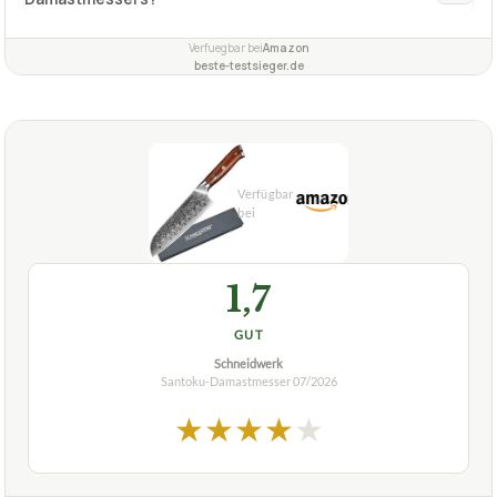
Verfuegbar bei
Amazon
beste-testsieger.de
1,7
GUT
Schneidwerk
Santoku-Damastmesser
07/2026
★
★
★
★
★