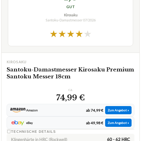
GUT
Kirosaku
Santoku-Damastmesser
07/2026
★
★
★
★
★
KIROSAKU
Santoku-Damastmesser Kirosaku Premium
Santoku Messer 18cm
ca.
74,99 €
ab 74,99 €
Amazon
Zum Angebot »
ab 49,98 €
eBay
Zum Angebot »
TECHNISCHE DETAILS
Klingenhärte in HRC (Rockwell)
60 - 62 HRC