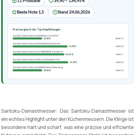
11 Produkte
39,90 – 134,95 €
Beste Note 1,5
Stand 24.06.2026
Preisvergleich der Top-Empfehlungen
Santoku-Damastmesser Wolfblood, 24cm Profi
39,90 €
Note 1,5
Santoku-Damastmesser Wakoli Oliven Damastm
74,00 €
Note 1,6
Santoku-Damastmesser SCHNEIDWERK Santoku-M
69,95 €
Note 1,7
Santoku-Damastmesser Kirosaku Premium Sant
74,99 €
Note 1,8
Santoku-Damastmesser GRÄWE Damastmesser, g
39,90 €
Note 1,9
Santoku-Damastmesser: Das Santoku-Damastmesser ist
ein echtes Highlight unter den Küchenmessern. Die Klinge ist
besondere hart und scharf, was eine präzise und effiziente