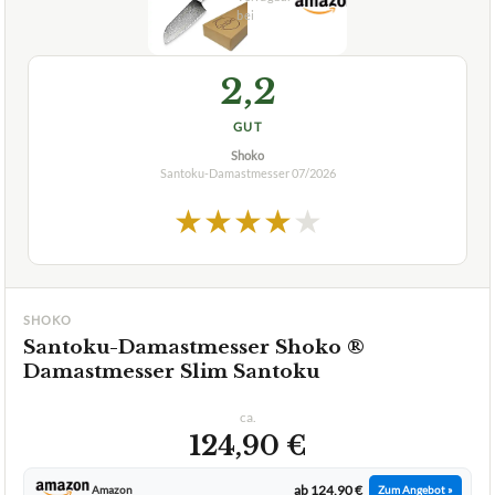
2,2
GUT
Shoko
Santoku-Damastmesser
07/2026
★
★
★
★
★
SHOKO
Santoku-Damastmesser Shoko ®
Damastmesser Slim Santoku
ca.
124,90 €
ab 124,90 €
Amazon
Zum Angebot »