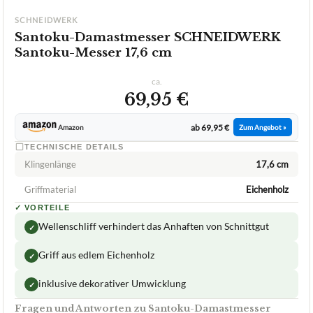
SCHNEIDWERK
Santoku-Damastmesser SCHNEIDWERK
Santoku-Messer 17,6 cm
ca.
69,95 €
ab 69,95 €
Amazon
Zum Angebot »
TECHNISCHE DETAILS
Klingenlänge
17,6 cm
Griffmaterial
Eichenholz
✓
VORTEILE
Wellenschliff verhindert das Anhaften von Schnittgut
✓
Griff aus edlem Eichenholz
✓
inklusive dekorativer Umwicklung
✓
Fragen und Antworten zu Santoku-Damastmesser