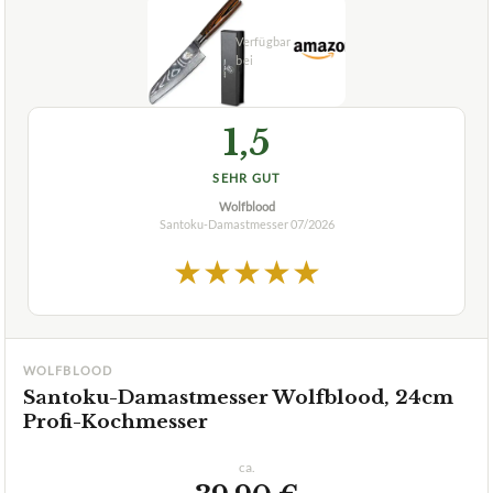
1,5
SEHR GUT
Wolfblood
Santoku-Damastmesser
07/2026
★
★
★
★
★
WOLFBLOOD
Santoku-Damastmesser Wolfblood, 24cm
Profi-Kochmesser
ca.