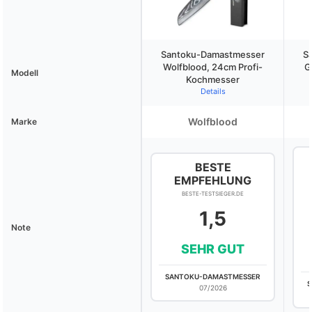
Santoku-Damastmesser
S
Wolfblood, 24cm Profi-
G
Modell
Kochmesser
Details
Wolfblood
Marke
BESTE
EMPFEHLUNG
BESTE-TESTSIEGER.DE
1,5
Note
SEHR GUT
SANTOKU-DAMASTMESSER
S
07/2026