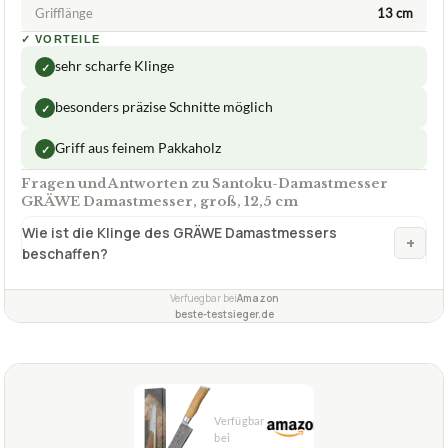
Grifflänge
13 cm
✓
VORTEILE
sehr scharfe Klinge
✓
besonders präzise Schnitte möglich
✓
Griff aus feinem Pakkaholz
✓
Fragen und Antworten zu Santoku-Damastmesser
GRÄWE Damastmesser, groß, 12,5 cm
Wie ist die Klinge des GRÄWE Damastmessers
+
beschaffen?
Verfuegbar bei
Amazon
beste-testsieger.de