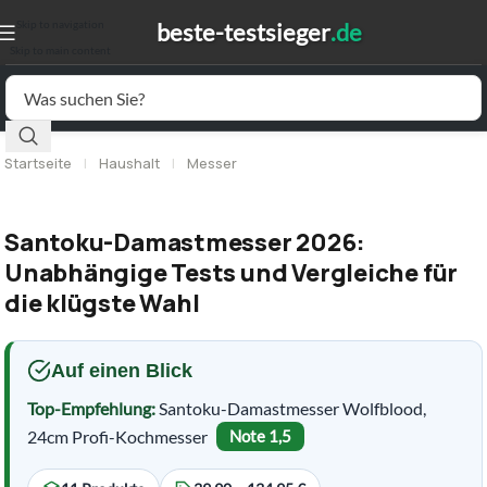
Skip to navigation
Skip to main content
Startseite
|
Haushalt
|
Messer
Santoku-Damastmesser 2026:
Unabhängige Tests und Vergleiche für
die klügste Wahl
Auf einen Blick
Top-Empfehlung:
Santoku-Damastmesser Wolfblood,
24cm Profi-Kochmesser
Note 1,5