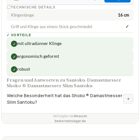
TECHNISCHE DETAILS
Klingenlänge
16 cm
✓
Griff und Klinge aus einem Stück geschmiedet
✓
VORTEILE
mit ultradünner Klinge
✓
ergonomisch geformt
✓
robust
✓
Fragen und Antworten zu Santoku-Damastmesser
Shoko ® Damastmesser Slim Santoku
Welche Besonderheit hat das Shoko ® Damastmesser
+
Slim Santoku?
Verfuegbar bei
Amazon
beste-testsieger.de