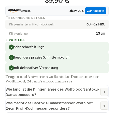
39,90 €
ab 39,90 €
Amazon
Zum Angebot »
TECHNISCHE DETAILS
Klingenhärte in HRC (Rockwell)
60 - 62 HRC
Klingenlänge
13 cm
✓
VORTEILE
sehr scharfe Klinge
✓
besonders präzise Schnitte möglich
✓
mit dekorativer Verpackung
✓
Fragen und Antworten zu Santoku-Damastmesser
Wolfblood, 24cm Profi-Kochmesser
Wie lang ist die Klingenlänge des Wolfblood Santoku-
+
Damastmessers?
Was macht das Santoku-Damastmesser Wolfbloo?
+
24cm Profi-Kochmesser besonders?