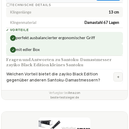
TECHNISCHE DETAILS
Klingenlänge
13 cm
Klingenmaterial
Damastahl 67 Lagen
✓
VORTEILE
perfekt ausbalancierter ergonomischer Griff
✓
mit edler Box
✓
Fragen und Antworten zu Santoku-Damastmesser
zayiko Black Edition kleines Santoku
Welchen Vorteil bietet die zayiko Black Edition
+
gegenüber anderen Santoku-Damastmessern?
Verfuegbar bei
Amazon
beste-testsieger.de