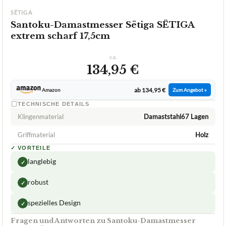
SËTIGA
Santoku-Damastmesser Sëtiga SËTIGA
extrem scharf 17,5cm
ca.
134,95 €
ab 134,95 €
Amazon
Zum Angebot »
TECHNISCHE DETAILS
Klingenmaterial
Damaststahl67 Lagen
Griffmaterial
Holz
✓
VORTEILE
langlebig
✓
robust
✓
spezielles Design
✓
Fragen und Antworten zu Santoku-Damastmesser