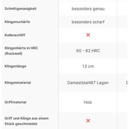
besonders genau
Schnittgenauigkeit
besonders scharf
Klingenschärfe
Kullenschliff
Klingenhärte in HRC
60 - 62 HRC
(Rockwell)
13 cm
Klingenlänge
Damaststahl67 Lagen
D
Klingenmaterial
Holz
Griffmaterial
Griff und Klinge aus einem
Stück geschmiedet