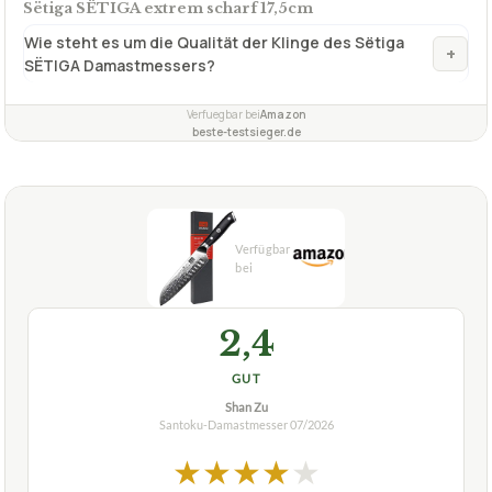
Sëtiga SËTIGA extrem scharf 17,5cm
Wie steht es um die Qualität der Klinge des Sëtiga
+
SËTIGA Damastmessers?
Verfuegbar bei
Amazon
beste-testsieger.de
2,4
GUT
Shan Zu
Santoku-Damastmesser
07/2026
★
★
★
★
★