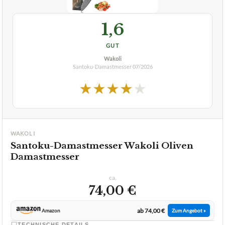
1,6
GUT
Wakoli
Santoku-Damastmesser
07/2026
★
★
★
★
★
WAKOLI
Santoku-Damastmesser Wakoli Oliven
Damastmesser
ca.
74,00 €
ab 74,00 €
Amazon
Zum Angebot »
TECHNISCHE DETAILS