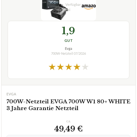
💰
PREIS-TIPP
07/2026
1,9
GUT
Evga
700W-Netzteil
07/2026
★
★
★
★
★
EVGA
700W-Netzteil EVGA 700W W1 80+ WHITE