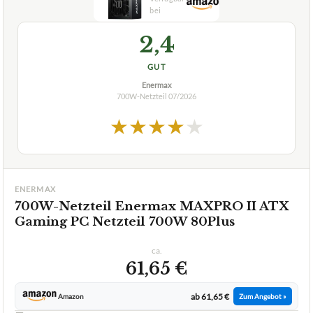
Verfuegbar bei
Amazon
beste-testsieger.de
2,4
GUT
Enermax
700W-Netzteil
07/2026
★
★
★
★
★
ENERMAX
700W-Netzteil Enermax MAXPRO II ATX
Gaming PC Netzteil 700W 80Plus