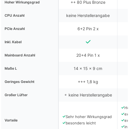
++ 80 Plus Bronze
Hoher Wirkungsgrad
keine Herstellerangabe
CPU Anzahl
6+2 Pin 2 x
PCIe Anzahl
Inkl. Kabel
20+4 Pin 1 x
Mainboard Anzahl
14 x 15 x 9 cm
Maße L
+++ 1,8 kg
Geringes Gewicht
⚬ keine Herstellerangabe
Großer Lüfter
✓
Ho
✓
ex
✓
Sehr hoher Wirkungsgrad
✓
Vorteile
ex
✓
besonders leicht
✓
in