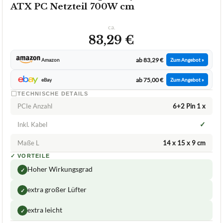
BE QUIET!
700W-Netzteil be quiet! System Power 9
ATX PC Netzteil 700W cm
ca.
83,29 €
ab 83,29 €
Amazon
Zum Angebot »
ab 75,00 €
eBay
Zum Angebot »
TECHNISCHE DETAILS
PCIe Anzahl
6+2 Pin 1 x
✓
Inkl. Kabel
Maße L
14 x 15 x 9 cm
✓
VORTEILE