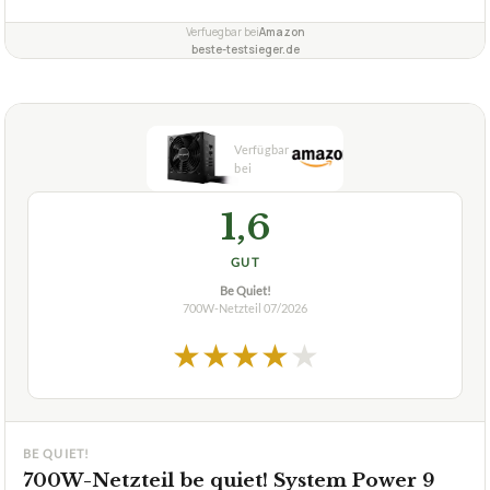
Wie lange ist die Garantiezeit für das Netzteil EVGA
+
700W W1?
Wie hoch ist der Wirkungsgrad des EVGA 700W W1
+
80+ WHITE Netzteils?
Verfuegbar bei
Amazon
beste-testsieger.de
1,6
GUT
Be Quiet!
700W-Netzteil
07/2026
★
★
★
★
★