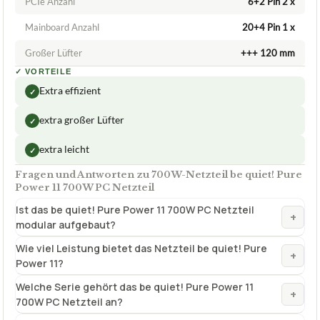
109,80 €
ab 109,80 €
Amazon
Zum Angebot »
TECHNISCHE DETAILS
PCIe Anzahl
6+2 Pin 2 x
Mainboard Anzahl
20+4 Pin 1 x
Großer Lüfter
+++ 120 mm
✓
VORTEILE
Extra effizient
✓
extra großer Lüfter
✓
extra leicht
✓
Fragen und Antworten zu 700W-Netzteil be quiet! Pure
Power 11 700W PC Netzteil
Ist das be quiet! Pure Power 11 700W PC Netzteil
+
modular aufgebaut?