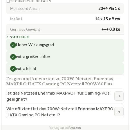
ca.
61,65 €
ab 61,65 €
Amazon
Zum Angebot »
TECHNISCHE DETAILS
Mainboard Anzahl
20+4 Pin 1 x
Maße L
14 x 15 x 9 cm
Geringes Gewicht
+++ 0,8 kg
✓
VORTEILE
Hoher Wirkungsgrad
✓
extra großer Lüfter
✓
extra leicht
✓
Fragen und Antworten zu 700W-Netzteil Enermax
MAXPRO II ATX Gaming PC Netzteil 700W 80Plus
Ist das Netzteil Enermax MAXPRO II für Gaming-PCs
+