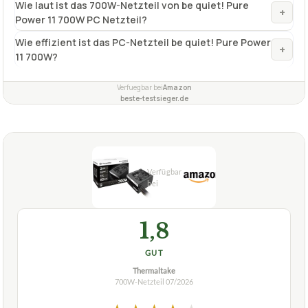
Wie viel Leistung bietet das Netzteil be quiet! Pure
+
Power 11?
Welche Serie gehört das be quiet! Pure Power 11
+
700W PC Netzteil an?
Wie laut ist das 700W-Netzteil von be quiet! Pure
+
Power 11 700W PC Netzteil?
Wie effizient ist das PC-Netzteil be quiet! Pure Power
+
11 700W?
Verfuegbar bei
Amazon
beste-testsieger.de