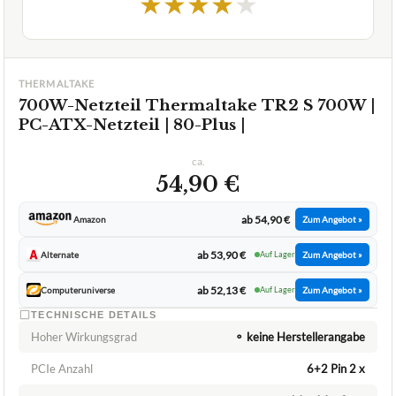
1,8
GUT
Thermaltake
700W-Netzteil
07/2026
★
★
★
★
★
THERMALTAKE
700W-Netzteil Thermaltake TR2 S 700W |
PC-ATX-Netzteil | 80-Plus |
ca.
54,90 €
ab 54,90 €
Amazon
Zum Angebot »
ab 53,90 €
Alternate
Auf Lager
Zum Angebot »
ab 52,13 €
Computeruniverse
Auf Lager
Zum Angebot »