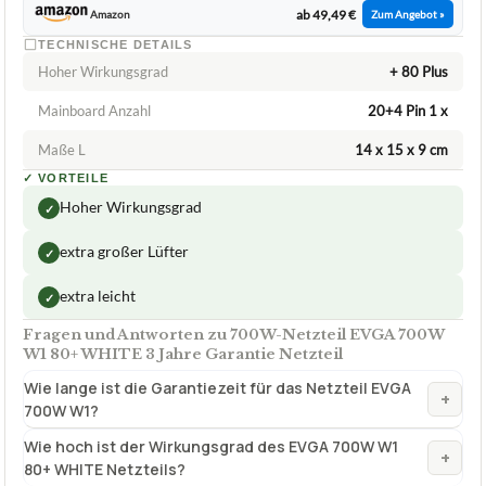
3 Jahre Garantie Netzteil
ca.
49,49 €
ab 49,49 €
Amazon
Zum Angebot »
TECHNISCHE DETAILS
Hoher Wirkungsgrad
+ 80 Plus
Mainboard Anzahl
20+4 Pin 1 x
Maße L
14 x 15 x 9 cm
✓
VORTEILE
Hoher Wirkungsgrad
✓
extra großer Lüfter
✓
extra leicht
✓
Fragen und Antworten zu 700W-Netzteil EVGA 700W
W1 80+ WHITE 3 Jahre Garantie Netzteil