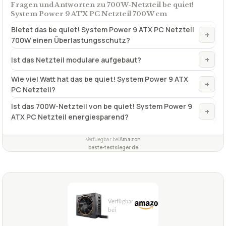
Hoher Wirkungsgrad
✓
extra großer Lüfter
✓
extra leicht
✓
Fragen und Antworten zu 700W-Netzteil be quiet!
System Power 9 ATX PC Netzteil 700W cm
Bietet das be quiet! System Power 9 ATX PC Netzteil
+
700W einen Überlastungsschutz?
+
Ist das Netzteil modulare aufgebaut?
Wie viel Watt hat das be quiet! System Power 9 ATX
+
PC Netzteil?
Ist das 700W-Netzteil von be quiet! System Power 9
+
ATX PC Netzteil energiesparend?
Verfuegbar bei
Amazon
beste-testsieger.de