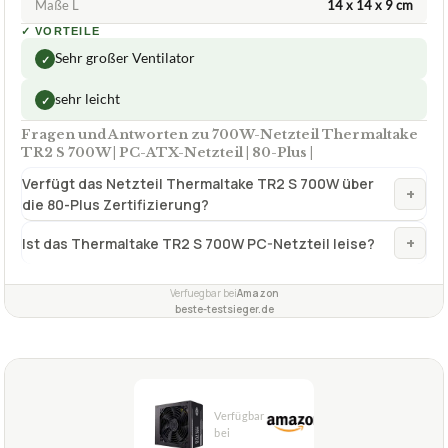
TECHNISCHE DETAILS
Hoher Wirkungsgrad
⚬ keine Herstellerangabe
PCIe Anzahl
6+2 Pin 2 x
Maße L
14 x 14 x 9 cm
✓
VORTEILE
Sehr großer Ventilator
✓
sehr leicht
✓
Fragen und Antworten zu 700W-Netzteil Thermaltake
TR2 S 700W | PC-ATX-Netzteil | 80-Plus |
Verfügt das Netzteil Thermaltake TR2 S 700W über
+
die 80-Plus Zertifizierung?
+
Ist das Thermaltake TR2 S 700W PC-Netzteil leise?
Verfuegbar bei
Amazon
beste-testsieger.de