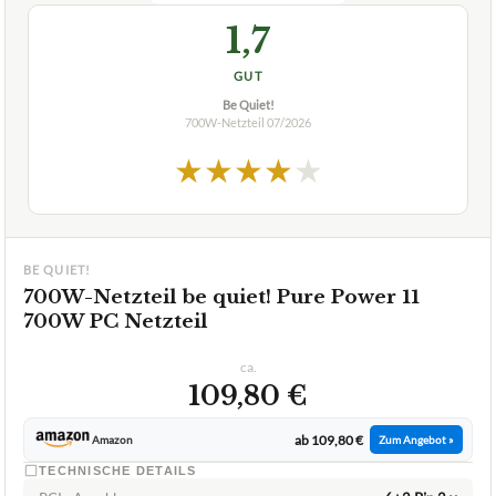
1,7
GUT
Be Quiet!
700W-Netzteil
07/2026
★
★
★
★
★
BE QUIET!
700W-Netzteil be quiet! Pure Power 11
700W PC Netzteil
ca.