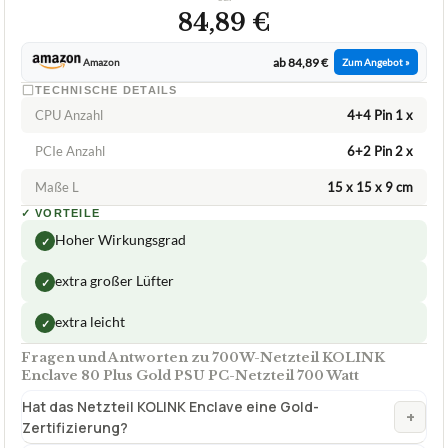
KOLINK
700W-Netzteil KOLINK Enclave 80 Plus
Gold PSU PC-Netzteil 700 Watt
ca.
84,89 €
ab 84,89 €
Amazon
Zum Angebot »
TECHNISCHE DETAILS
CPU Anzahl
4+4 Pin 1 x
PCIe Anzahl
6+2 Pin 2 x
Maße L
15 x 15 x 9 cm
✓
VORTEILE
Hoher Wirkungsgrad
✓
extra großer Lüfter
✓
extra leicht
✓