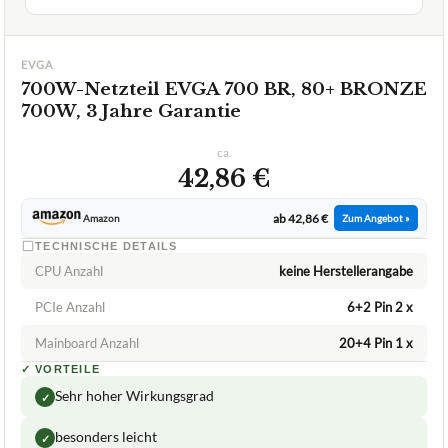
SEHR GUT
Evga
700W-Netzteil
07/2026
★
★
★
★
★
EVGA
700W-Netzteil EVGA 700 BR, 80+ BRONZE
700W, 3 Jahre Garantie
ca.
42,86 €
ab 42,86 €
Amazon
Zum Angebot »
TECHNISCHE DETAILS
CPU Anzahl
keine Herstellerangabe
PCIe Anzahl
6+2 Pin 2 x