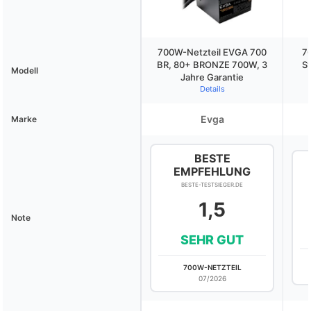
700W-Netzteil EVGA 700
70
BR, 80+ BRONZE 700W, 3
S
Modell
Jahre Garantie
Details
Evga
Marke
BESTE
EMPFEHLUNG
BESTE-TESTSIEGER.DE
1,5
Note
SEHR GUT
700W-NETZTEIL
07/2026