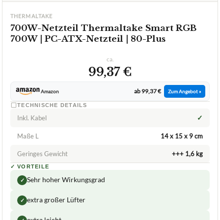
700W-Netzteil
07/2026
★
★
★
★
★
THERMALTAKE
700W-Netzteil Thermaltake Smart RGB
700W | PC-ATX-Netzteil | 80-Plus
ca.
99,37 €
ab 99,37 €
Amazon
Zum Angebot »
TECHNISCHE DETAILS
✓
Inkl. Kabel
Maße L
14 x 15 x 9 cm
Geringes Gewicht
+++ 1,6 kg