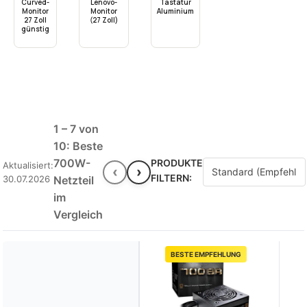
Curved-
Lenovo-
Tastatur
Monitor
Monitor
Aluminium
27 Zoll
(27 Zoll)
günstig
1 – 7 von
10: Beste
700W-
PRODUKTE
Aktualisiert:
‹
›
FILTERN:
30.07.2026
Netzteil
im
Vergleich
BESTE EMPFEHLUNG