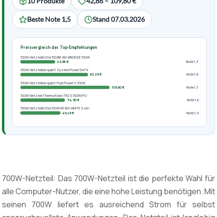
10 Produkte
42,86 – 109,80 €
Beste Note 1,5
Stand 07.03.2026
Preisvergleich der Top-Empfehlungen
700W-Netzteil EVGA 700 BR, 80+ BRONZE 700W
42,86 €
Note 1,5
700W-Netzteil be quiet! System Power 9 ATX
83,29 €
Note 1,6
700W-Netzteil be quiet! Pure Power 11 700W
109,80 €
Note 1,7
700W-Netzteil Thermaltake TR2 S 700W | PC-
54,90 €
Note 1,8
700W-Netzteil EVGA 700W W1 80+ WHITE 3 Jah
49,49 €
Note 1,9
700W-Netzteil: Das 700W-Netzteil ist die perfekte Wahl für
alle Computer-Nutzer, die eine hohe Leistung benötigen. Mit
seinen 700W liefert es ausreichend Strom für selbst