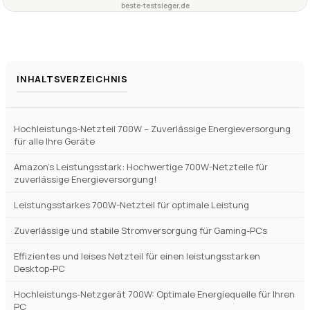
geeignet?
Wie effizient ist das 700W-Netzteil Enermax MAXPRO
+
II ATX Gaming PC Netzteil?
Verfuegbar bei
Amazon
beste-testsieger.de
INHALTSVERZEICHNIS
Hochleistungs-Netzteil 700W – Zuverlässige Energieversorgung
für alle Ihre Geräte
Amazon’s Leistungsstark: Hochwertige 700W-Netzteile für
zuverlässige Energieversorgung!
Leistungsstarkes 700W-Netzteil für optimale Leistung
Zuverlässige und stabile Stromversorgung für Gaming-PCs