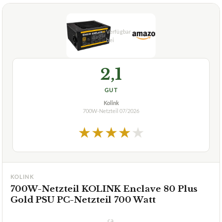
+
230V Netzteil?
Verfuegbar bei
Amazon
beste-testsieger.de
2,1
GUT
Kolink
700W-Netzteil
07/2026
★
★
★
★
★