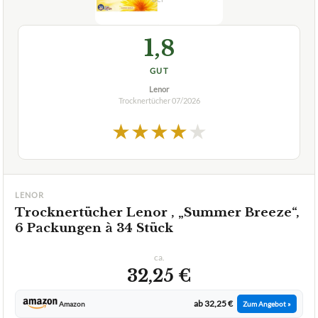
1,8
GUT
Lenor
Trocknertücher
07/2026
★
★
★
★
★
LENOR
Trocknertücher Lenor , „Summer Breeze“,
6 Packungen à 34 Stück
ca.
32,25 €
ab 32,25 €
Amazon
Zum Angebot »