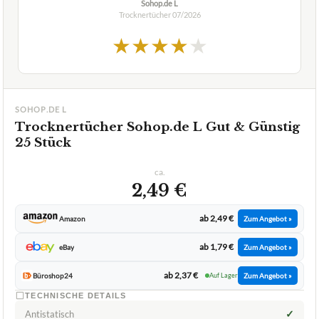
Sohop.de L
Trocknertücher
07/2026
★
★
★
★
★
SOHOP.DE L
Trocknertücher Sohop.de L Gut & Günstig
25 Stück
ca.
2,49 €
ab 2,49 €
Amazon
Zum Angebot »
ab 1,79 €
eBay
Zum Angebot »
ab 2,37 €
Büroshop24
Auf Lager
Zum Angebot »
TECHNISCHE DETAILS
✓
Antistatisch