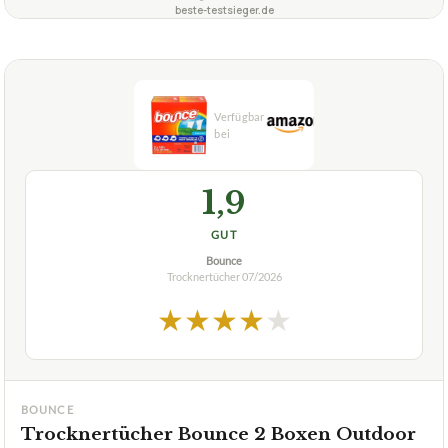
beste-testsieger.de
1,9
GUT
Bounce
Trocknertücher
07/2026
★
★
★
★
★
BOUNCE
Trocknertücher Bounce 2 Boxen Outdoor