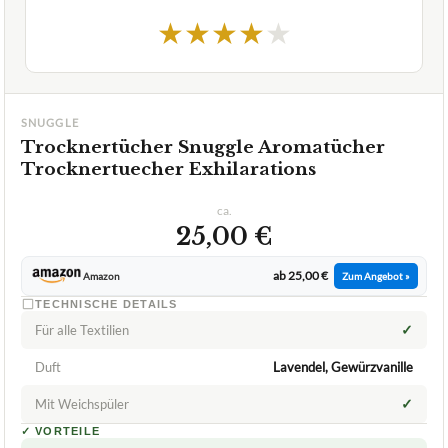
★
★
★
★
★
SNUGGLE
Trocknertücher Snuggle Aromatücher
Trocknertuecher Exhilarations
ca.
25,00 €
ab 25,00 €
Amazon
Zum Angebot »
TECHNISCHE DETAILS
✓
Für alle Textilien
Duft
Lavendel, Gewürzvanille
✓
Mit Weichspüler
✓
VORTEILE