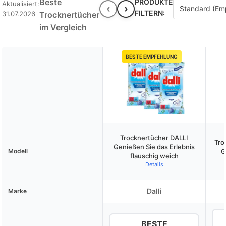
Beste
PRODUKTE
Aktualisiert:
‹
›
FILTERN:
31.07.2026
Trocknertücher
im Vergleich
BESTE EMPFEHLUNG
Trocknertücher DALLI
Tro
Genießen Sie das Erlebnis
Modell
G
flauschig weich
Details
Dalli
Marke
BESTE