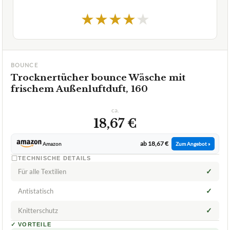
★
★
★
★
★
BOUNCE
Trocknertücher bounce Wäsche mit
frischem Außenluftduft, 160
ca.
18,67 €
ab 18,67 €
Amazon
Zum Angebot »
TECHNISCHE DETAILS
✓
Für alle Textilien
✓
Antistatisch
✓
Knitterschutz
✓
VORTEILE