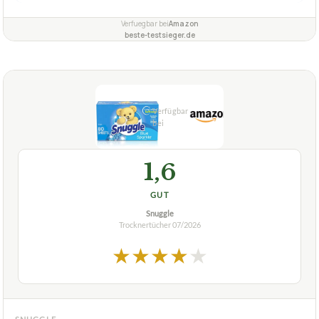
Verfuegbar bei
Amazon
beste-testsieger.de
1,6
GUT
Snuggle
Trocknertücher
07/2026
★
★
★
★
★