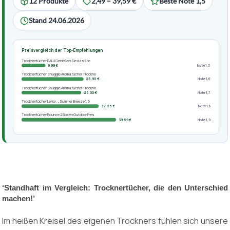
12 Produkte
2,49 – 39,59 €
Beste Note 1,5
Stand 24.06.2026
Preisvergleich der Top-Empfehlungen
Trocknertücher DALLI Genießen Sie das Erle
9,99 €
Note 1,5
Trocknertücher Snuggle Aromatücher Trockne
25,95 €
Note 1,6
Trocknertücher Snuggle Aromatücher Trockne
25,00 €
Note 1,7
Trocknertücher Lenor , „Summer Breeze“, 6
32,25 €
Note 1,8
Trocknertücher Bounce 2 Boxen Outdoor Fres
39,59 €
Note 1,9
‘Standhaft im Vergleich: Trocknertücher, die den Unterschied
machen!’
Im heißen Kreisel des eigenen Trockners fühlen sich unsere