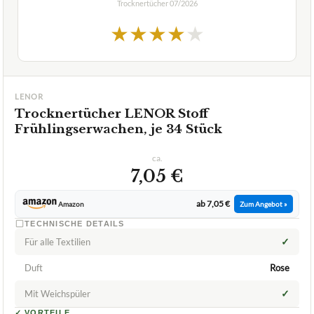
Trocknertücher
07/2026
★
★
★
★
★
LENOR
Trocknertücher LENOR Stoff
Frühlingserwachen, je 34 Stück
ca.
7,05 €
ab 7,05 €
Amazon
Zum Angebot »
TECHNISCHE DETAILS
✓
Für alle Textilien
Duft
Rose
✓
Mit Weichspüler
✓
VORTEILE