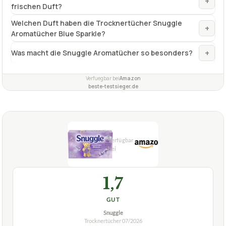
+
frischen Duft?
Welchen Duft haben die Trocknertücher Snuggle
+
Aromatücher Blue Sparkle?
+
Was macht die Snuggle Aromatücher so besonders?
Verfuegbar bei
Amazon
beste-testsieger.de
1,7
GUT
Snuggle
Trocknertücher
07/2026