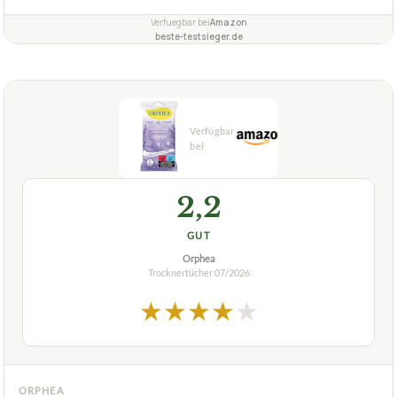
Verfuegbar bei
Amazon
beste-testsieger.de
2,2
GUT
Orphea
Trocknertücher
07/2026
★
★
★
★
★
ORPHEA