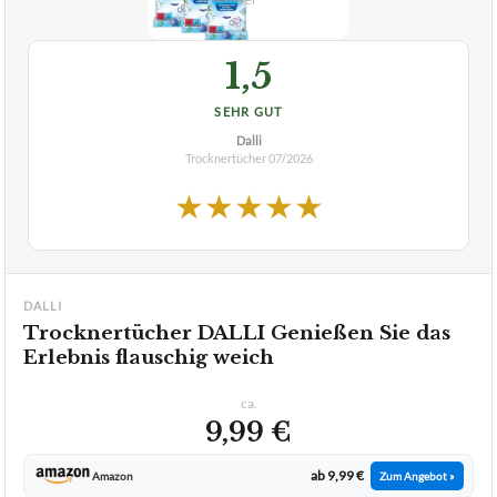
1,5
SEHR GUT
Dalli
Trocknertücher
07/2026
★
★
★
★
★
DALLI
Trocknertücher DALLI Genießen Sie das
Erlebnis flauschig weich
ca.
9,99 €
ab 9,99 €
Amazon
Zum Angebot »