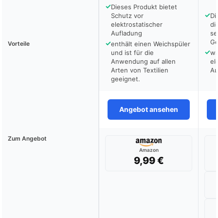
✓
Dieses Produkt bietet
✓
Schutz vor
Di
elektrostatischer
di
Aufladung
se
Ge
✓
Vorteile
enthält einen Weichspüler
✓
und ist für die
wä
Anwendung auf allen
el
Arten von Textilien
Au
geeignet.
Angebot ansehen
Zum Angebot
Amazon
9,99 €