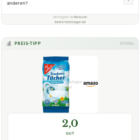
anderen?
Verfuegbar bei
Amazon
beste-testsieger.de
💰
PREIS-TIPP
07/2026
2,0
GUT