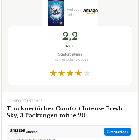
2,2
GUT
Comfort Intense
Trocknertücher
07/2026
★
★
★
★
★
COMFORT INTENSE
Trocknertücher Comfort Intense Fresh
Sky, 3 Packungen mit je 20
Amazon
Zum Angebot »