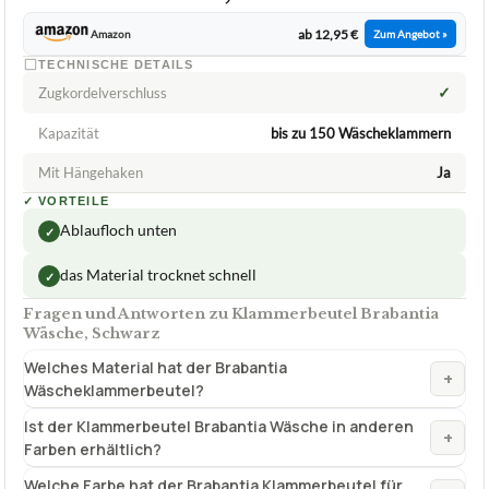
ab 12,95 €
Amazon
Zum Angebot »
TECHNISCHE DETAILS
✓
Zugkordelverschluss
Kapazität
bis zu 150 Wäscheklammern
Mit Hängehaken
Ja
✓
VORTEILE
Ablaufloch unten
✓
das Material trocknet schnell
✓
Fragen und Antworten zu Klammerbeutel Brabantia
Wäsche, Schwarz
Welches Material hat der Brabantia
+
Wäscheklammerbeutel?
Ist der Klammerbeutel Brabantia Wäsche in anderen
+
Farben erhältlich?
Welche Farbe hat der Brabantia Klammerbeutel für