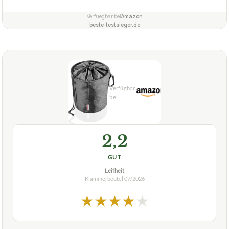
Verfuegbar bei
Amazon
beste-testsieger.de
2,2
GUT
Leifheit
Klammerbeutel
07/2026
★
★
★
★
★