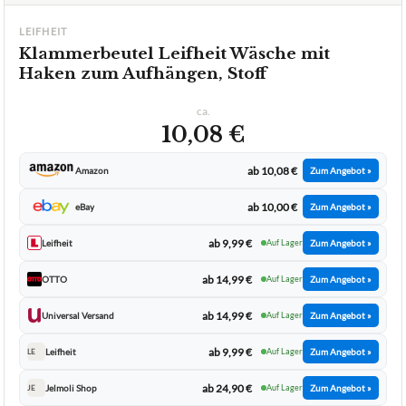
LEIFHEIT
Klammerbeutel Leifheit Wäsche mit
Haken zum Aufhängen, Stoff
ca.
10,08 €
ab 10,08 €
Amazon
Zum Angebot »
ab 10,00 €
eBay
Zum Angebot »
ab 9,99 €
Leifheit
Auf Lager
Zum Angebot »
ab 14,99 €
OTTO
Auf Lager
Zum Angebot »
ab 14,99 €
Universal Versand
Auf Lager
Zum Angebot »
ab 9,99 €
Leifheit
Auf Lager
Zum Angebot »
LE
ab 24,90 €
Jelmoli Shop
Auf Lager
Zum Angebot »
JE