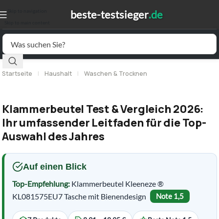
Skip to navigation
Skip to main content
Startseite
|
Haushalt
|
Waschen & Trocknen
Klammerbeutel Test & Vergleich 2026:
Ihr umfassender Leitfaden für die Top-
Auswahl des Jahres
Auf einen Blick
Top-Empfehlung:
Klammerbeutel Kleeneze ®
KL081575EU7 Tasche mit Bienendesign
Note 1,5