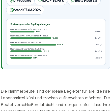
7 Produkte
8,91 – 18,95 €
Beste Note 1,5
Stand 07.03.2026
Preisvergleich der Top-Empfehlungen
Klammerbeutel Kleeneze ® KL081575EU7 Tasch
9,99 €
Note 1,5
Klammerbeutel Amazy XXL Wäsche extra-robus
16,99 €
Note 1,7
Klammerbeutel FifthStart, für bis zu 300 K
18,95 €
Note 1,8
Klammerbeutel Brabantia Wäsche, Schwarz
12,95 €
Note 1,9
Klammerbeutel WENKO Wäsche Blau, Polyester
8,91 €
Note 2,0
Die Klammerbeutel sind der ideale Begleiter für alle, die ihre
Lebensmittel kühl und trocken aufbewahren möchten. Die
Beutel verschließen luftdicht und sorgen dafür, dass Ihre