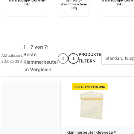
Wärmepumpentrockner-
Samsung-
Wärmepumpentrockn
7-kg
Waschmaschine
9-kg
9 kg
1 – 7 von 7:
Beste
PRODUKTE
Aktualisiert:
‹
›
FILTERN:
30.07.2026
Klammerbeutel
im Vergleich
BESTE EMPFEHLUNG
Klammerbeutel Kleeneze ®