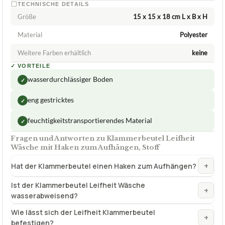
TECHNISCHE DETAILS
Größe
15 x 15 x 18 cm L x B x H
Material
Polyester
Weitere Farben erhältlich
keine
✓
VORTEILE
wasserdurchlässiger Boden
✓
eng gestricktes
✓
feuchtigkeitstransportierendes Material
✓
Fragen und Antworten zu Klammerbeutel Leifheit
Wäsche mit Haken zum Aufhängen, Stoff
+
Hat der Klammerbeutel einen Haken zum Aufhängen?
Ist der Klammerbeutel Leifheit Wäsche
+
wasserabweisend?
Wie lässt sich der Leifheit Klammerbeutel
+
befestigen?