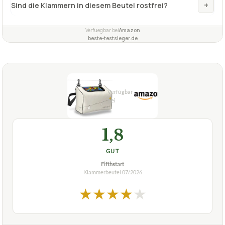
+
Sind die Klammern in diesem Beutel rostfrei?
Verfuegbar bei
Amazon
beste-testsieger.de
1,8
GUT
Fifthstart
Klammerbeutel
07/2026
★
★
★
★
★