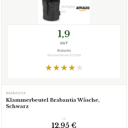
1,9
GUT
Brabantia
Klammerbeutel
07/2026
★
★
★
★
★
BRABANTIA
Klammerbeutel Brabantia Wäsche,
Schwarz
ca.
12,95 €