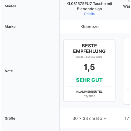
K
KL081575EU7 Tasche mit
Modell
Wäsc
Bienendesign
Details
Kleeneze
Marke
BESTE
EMPFEHLUNG
BESTE-TESTSIEGER.DE
1,5
Note
SEHR GUT
KLAMMERBEUTEL
07/2026
30 x 33 cm B x H
17 
Größe