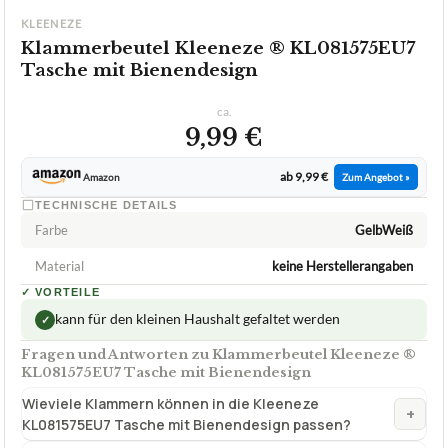
KLEENEZE
Klammerbeutel Kleeneze ® KL081575EU7
Tasche mit Bienendesign
ca.
9,99 €
ab 9,99 €
Amazon
Zum Angebot »
TECHNISCHE DETAILS
Farbe
GelbWeiß
Material
keine Herstellerangaben
✓
VORTEILE
kann für den kleinen Haushalt gefaltet werden
✓
Fragen und Antworten zu Klammerbeutel Kleeneze ®
KL081575EU7 Tasche mit Bienendesign
Wieviele Klammern können in die Kleeneze
+
KL081575EU7 Tasche mit Bienendesign passen?