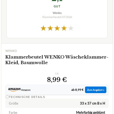
GUT
Wenko
Klammerbeutel
07/2026
★
★
★
★
★
WENKO
Klammerbeutel WENKO Wäscheklammer-
Kleid, Baumwolle
ca.
8,99 €
ab 8,99 €
Amazon
Zum Angebot »
TECHNISCHE DETAILS
Größe
‎33 x 37 cm B x H
Farbe
Mehrfarbig geblümt