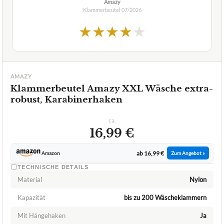
Amazy
Klammerbeutel
07/2026
★
★
★
★
★
AMAZY
Klammerbeutel Amazy XXL Wäsche extra-
robust, Karabinerhaken
ca.
16,99 €
ab 16,99 €
Amazon
Zum Angebot »
TECHNISCHE DETAILS
Material
Nylon
Kapazität
bis zu 200 Wäscheklammern
Mit Hängehaken
Ja