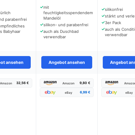
✓
mit
✓
silikonfrei
ürlich
feuchtigkeitsspendendem
✓
stärkt und verle
Mandelöl
und parabenfrei
✓
3er Pack
✓
silikon- und parabenfrei
 empfindliches
✓
auch als Condit
✓
es Babyhaar
auch als Duschbad
verwendbar
verwendbar
ot ansehen
Angebot ansehen
Angebot an
32,56 €
9,80 €
Amazon
Amazon
Amazo
6,99 €
eBay
eBay