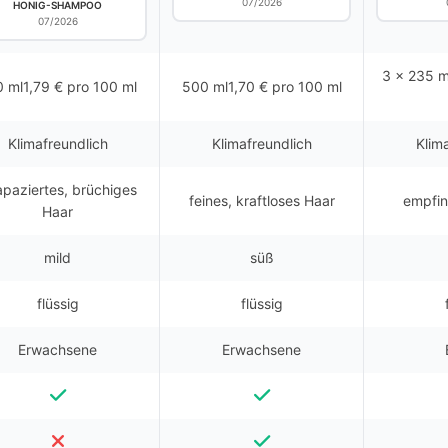
07/2026
HONIG-SHAMPOO
07/2026
3 x 235 m
 ml1,79 € pro 100 ml
500 ml1,70 € pro 100 ml
Klimafreundlich
Klimafreundlich
Klim
apaziertes, brüchiges
feines, kraftloses Haar
empfin
Haar
mild
süß
flüssig
flüssig
Erwachsene
Erwachsene