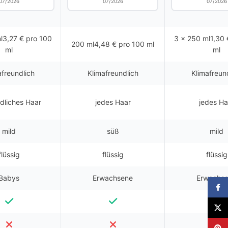
07/2026
07/2026
07/2026
l3,27 € pro 100
3 x 250 ml1,30 
200 ml4,48 € pro 100 ml
ml
ml
afreundlich
Klimafreundlich
Klimafreun
dliches Haar
jedes Haar
jedes Ha
mild
süß
mild
flüssig
flüssig
flüssig
Babys
Erwachsene
Erwachs
Faceb
X
Pinter