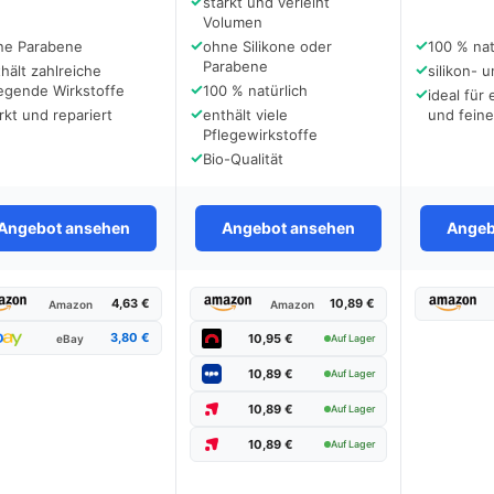
✓
stärkt und verleiht
Volumen
✓
✓
ne Parabene
ohne Silikone oder
100 % nat
Parabene
✓
hält zahlreiche
silikon- 
✓
egende Wirkstoffe
100 % natürlich
✓
ideal für
✓
rkt und repariert
enthält viele
und fein
Pflegewirkstoffe
✓
Bio-Qualität
Angebot ansehen
Angebot ansehen
Angeb
4,63 €
10,89 €
Amazon
Amazon
3,80 €
10,95 €
eBay
Auf Lager
10,89 €
Auf Lager
10,89 €
Auf Lager
10,89 €
Auf Lager