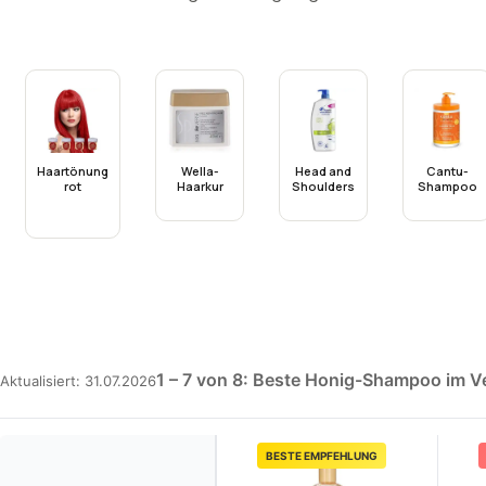
Haartönung
Wella-
Head and
Cantu-
rot
Haarkur
Shoulders
Shampoo
1 – 7 von 8: Beste Honig-Shampoo im V
Aktualisiert: 31.07.2026
BESTE EMPFEHLUNG