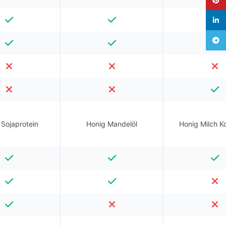
linked
Teleg
 Sojaprotein
Honig Mandelöl
Honig Milch K