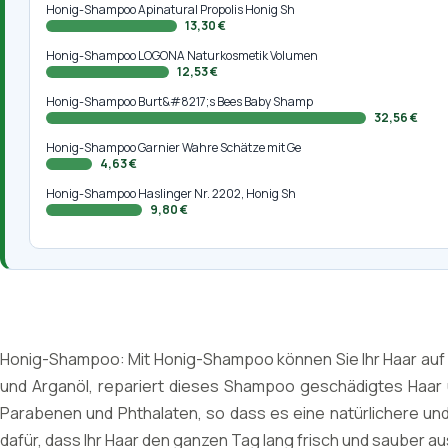
Honig-Shampoo Apinatural Propolis Honig Sh
13,30 €
Honig-Shampoo LOGONA Naturkosmetik Volumen
12,53 €
Honig-Shampoo Burt&#8217;s Bees Baby Shamp
32,56 €
Honig-Shampoo Garnier Wahre Schätze mit Ge
4,63 €
Honig-Shampoo Haslinger Nr. 2202, Honig Sh
9,80 €
Honig-Shampoo: Mit Honig-Shampoo können Sie Ihr Haar auf die
und Arganöl, repariert dieses Shampoo geschädigtes Haar un
Parabenen und Phthalaten, so dass es eine natürlichere und 
dafür, dass Ihr Haar den ganzen Tag lang frisch und sauber au