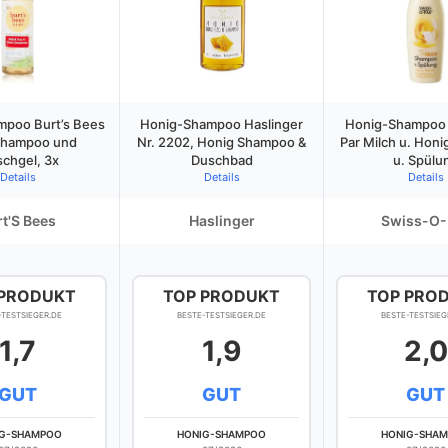
poo Burt’s Bees
Honig-Shampoo Haslinger
Honig-Shampoo 
Shampoo und
Nr. 2202, Honig Shampoo &
Par Milch u. Hon
chgel, 3x
Duschbad
u. Spülu
Details
Details
Details
t'S Bees
Haslinger
Swiss-O-
 PRODUKT
TOP PRODUKT
TOP PRO
-TESTSIEGER.DE
BESTE-TESTSIEGER.DE
BESTE-TESTSIEG
1,7
1,9
2,0
GUT
GUT
GUT
IG-SHAMPOO
HONIG-SHAMPOO
HONIG-SHA