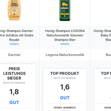
nig-Shampoo Garnier
Honig-Shampoo LOGONA
Honig-Sham
hre Schätze mit Gelée
Naturkosmetik Volumen
Baby 
Royale
Shampoo Bier
Was
Details
Details
Garnier
Logona Naturkosmetik
Bur
PREIS
LEISTUNGS
TOP PRODUKT
TOP
SIEGER
BESTE-TESTSIEGER.DE
BESTE
BESTE-TESTSIEGER.DE
1,6
1,8
GUT
GUT
HONIG-SHAMPOO
HON