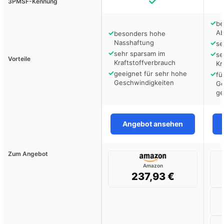
3PMSF-Kennung
✓
be
✓
Ab
besonders hohe
Nasshaftung
✓
se
✓
sehr sparsam im
✓
se
Vorteile
Kraftstoffverbrauch
Kr
✓
geeignet für sehr hohe
✓
fü
Geschwindigkeiten
Ge
ge
Angebot ansehen
Zum Angebot
Amazon
237,93 €