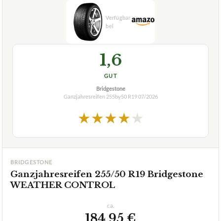
1,6
GUT
Bridgestone
Ganzjahresreifen 255by50 R19
07/2026
★
★
★
★
★
BRIDGESTONE
Ganzjahresreifen 255/50 R19 Bridgestone
WEATHER CONTROL
ca.
184,95 €
ab 184,95 €
Amazon
Zum Angebot »
ab 149,99 €
eBay
Zum Angebot »
TECHNISCHE DETAILS