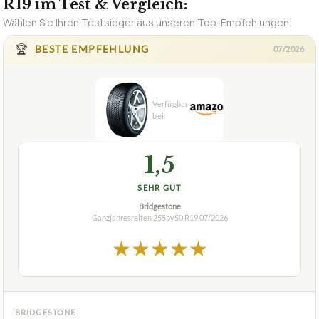
1,5
SEHR GUT
Bridgestone
Ganzjahresreifen 255by50 R19
07/2026
★
★
★
★
★
BRIDGESTONE
Ganzjahresreifen 255/50 R19 Bridgestone
WEATHER CONTROL
ca.
237,93 €