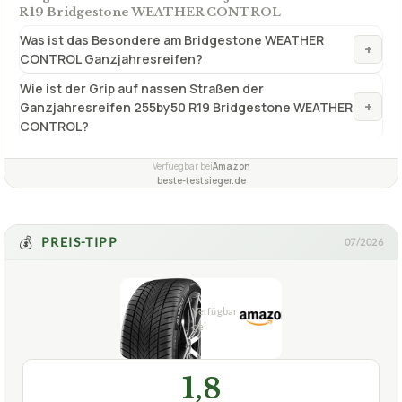
+
Ganzjahresreifen 255by50 R19 Bridgestone WEATHER
CONTROL?
Verfuegbar bei
Amazon
beste-testsieger.de
💰
PREIS-TIPP
07/2026
1,8
GUT
Syron Tires
Ganzjahresreifen 255by50 R19
07/2026
★
★
★
★
★