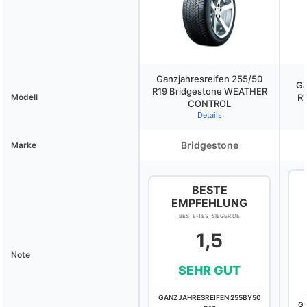
Ganzjahresreifen 255/50
Ga
R19 Bridgestone WEATHER
Modell
R1
CONTROL
Details
Bridgestone
Marke
BESTE
EMPFEHLUNG
BESTE-TESTSIEGER.DE
1,5
Note
SEHR GUT
GANZJAHRESREIFEN 255BY50
GA