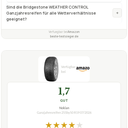
beste-testsieger.de
1,7
GUT
Nokian
Ganzjahresreifen 255by50 R19
07/2026
★
★
★
★
★
NOKIAN
Ganzjahresreifen 255/50 R19 Nokian