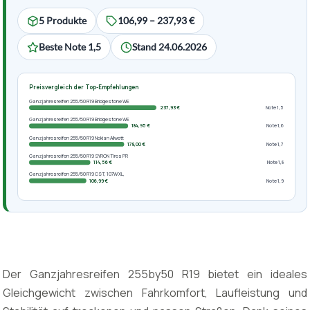
5 Produkte
106,99 – 237,93 €
Beste Note 1,5
Stand 24.06.2026
Preisvergleich der Top-Empfehlungen
Ganzjahresreifen 255/50 R19 Bridgestone WE
237,93 €
Note 1,5
Ganzjahresreifen 255/50 R19 Bridgestone WE
184,95 €
Note 1,6
Ganzjahresreifen 255/50 R19 Nokian Allwett
178,00 €
Note 1,7
Ganzjahresreifen 255/50 R19 SYRON Tires PR
114,56 €
Note 1,8
Ganzjahresreifen 255/50 R19 CST, 107W XL,
106,99 €
Note 1,9
Der Ganzjahresreifen 255by50 R19 bietet ein ideales
Gleichgewicht zwischen Fahrkomfort, Laufleistung und