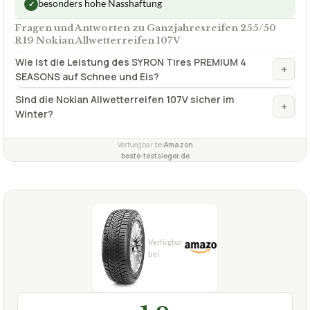
Sind die Nokian Allwetterreifen 107V sicher im
+
Winter?
Verfuegbar bei
Amazon
beste-testsieger.de
1,9
GUT
Cst
Ganzjahresreifen 255by50 R19
07/2026