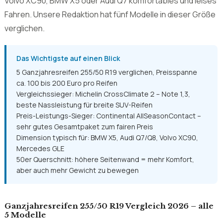
Das Wichtigste auf einen Blick
5 Ganzjahresreifen 255/50 R19 verglichen, Preisspanne
ca. 100 bis 200 Euro pro Reifen
Vergleichssieger: Michelin CrossClimate 2 – Note 1,3,
beste Nassleistung für breite SUV-Reifen
Preis-Leistungs-Sieger: Continental AllSeasonContact –
sehr gutes Gesamtpaket zum fairen Preis
Dimension typisch für: BMW X5, Audi Q7/Q8, Volvo XC90,
Mercedes GLE
50er Querschnitt: höhere Seitenwand = mehr Komfort,
aber auch mehr Gewicht zu bewegen
Ganzjahresreifen 255/50 R19 Vergleich 2026 – alle
5 Modelle
PRODUKT
NOTE
237,93
Ganzjahresreifen 255/50 R19
1.5
Bridgestone WEATHER CONTROL
Angebo