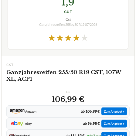
★
★
★
★
★
CST
Ganzjahresreifen 255/50 R19 CST, 107W
XL, ACP1
ca.
106,99 €
ab 106,99 €
Amazon
Zum Angebot »
ab 96,98 €
eBay
Zum Angebot »
ab 114,85 €
Goodwheel
Auf Lager
Zum Angebot »
ab 103,63 €
Reifen.com
Auf Lager
Zum Angebot »
RE
ab 118,09 €
Reifen.com
Auf Lager
Zum Angebot »
RE
TECHNISCHE DETAILS