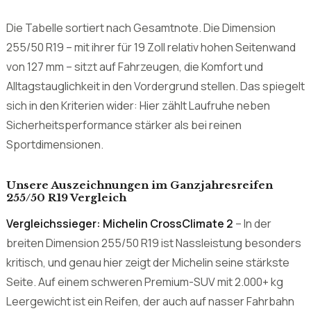
Alltagstauglichkeit in den Vordergrund stellen. Das spiegelt
sich in den Kriterien wider: Hier zählt Laufruhe neben
Sicherheitsperformance stärker als bei reinen
Sportdimensionen.
Unsere Auszeichnungen im Ganzjahresreifen
255/50 R19 Vergleich
Vergleichssieger: Michelin CrossClimate 2
– In der
breiten Dimension 255/50 R19 ist Nassleistung besonders
kritisch, und genau hier zeigt der Michelin seine stärkste
Seite. Auf einem schweren Premium-SUV mit 2.000+ kg
Leergewicht ist ein Reifen, der auch auf nasser Fahrbahn
kurze Bremswege liefert, mehr als nur eine Komfortfrage.
Der CrossClimate 2 überzeugt hier mit der besten
Aquaplaning-Resistenz im Vergleich.
Preis-Leistungs-Sieger: Continental AllSeasonContact