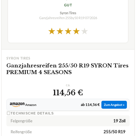
SYRON TIRES
Ganzjahresreifen 255/50 R19 SYRON Tires
PREMIUM 4 SEASONS
ca.
114,56 €
ab 114,56 €
Amazon
Zum Angebot »
TECHNISCHE DETAILS
Felgengröße
19 Zoll
Reifengröße
255/50 R19
Zulässig bis
270 km/h
✓
VORTEILE
sehr gute Nasshaftung
✓