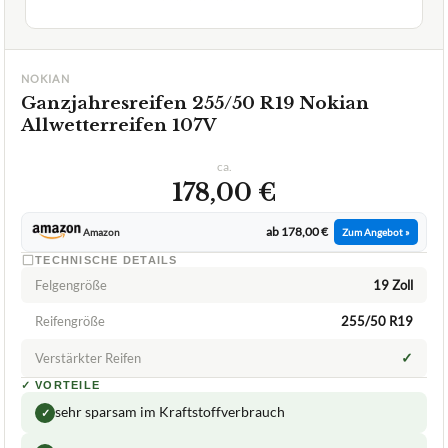
Allwetterreifen 107V
ca.
178,00 €
ab 178,00 €
Amazon
Zum Angebot »
TECHNISCHE DETAILS
Felgengröße
19 Zoll
Reifengröße
255/50 R19
✓
Verstärkter Reifen
✓
VORTEILE
sehr sparsam im Kraftstoffverbrauch
✓
besonders hohe Nasshaftung
✓
Fragen und Antworten zu Ganzjahresreifen 255/50
R19 Nokian Allwetterreifen 107V
Wie ist die Leistung des SYRON Tires PREMIUM 4
+
SEASONS auf Schnee und Eis?