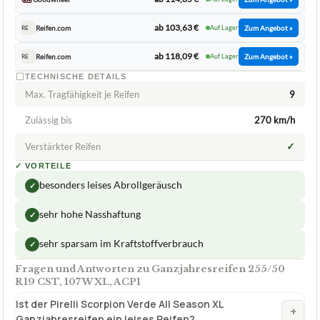
Max. Tragfähigkeit je Reifen
9
Zulässig bis
270 km/h
✓
Verstärkter Reifen
✓
VORTEILE
besonders leises Abrollgeräusch
✓
sehr hohe Nasshaftung
✓
sehr sparsam im Kraftstoffverbrauch
✓
Fragen und Antworten zu Ganzjahresreifen 255/50
R19 CST, 107W XL, ACP1
Ist der Pirelli Scorpion Verde All Season XL
+
Ganzjahresreifen ein leises Reifen?
Sind die Ganzjahresreifen von CST eine gute Wahl
+
für alle Witterungsverhältnisse?
Verfuegbar bei
Amazon
beste-testsieger.de