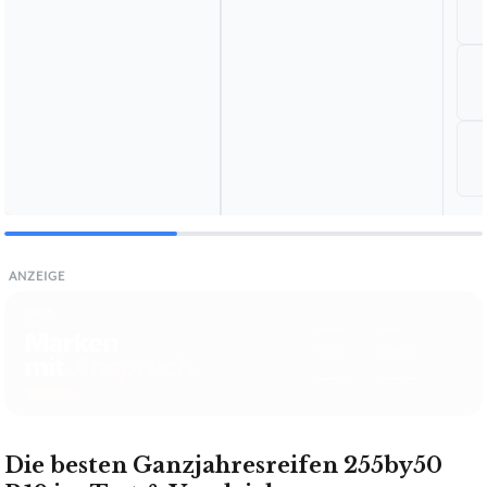
ANZEIGE
Die besten Ganzjahresreifen 255by50
R19 im Test & Vergleich:
Wählen Sie Ihren Testsieger aus unseren Top-Empfehlungen.
🏆
BESTE EMPFEHLUNG
07/2026