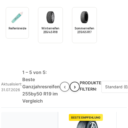
Reifenkreide
Winterreifen
Sommerreifen
255/45 R18
235/65 R17
1 – 5 von 5:
Beste
PRODUKTE
Aktualisiert:
‹
›
Ganzjahresreifen
FILTERN:
31.07.2026
255by50 R19 im
Vergleich
BESTE EMPFEHLUNG