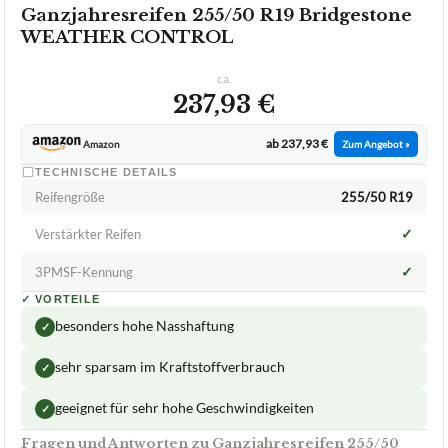
ab 237,93 €
Amazon
Zum Angebot »
TECHNISCHE DETAILS
Reifengröße
255/50 R19
✓
Verstärkter Reifen
✓
3PMSF-Kennung
✓
VORTEILE
besonders hohe Nasshaftung
✓
sehr sparsam im Kraftstoffverbrauch
✓
geeignet für sehr hohe Geschwindigkeiten
✓
Fragen und Antworten zu Ganzjahresreifen 255/50
R19 Bridgestone WEATHER CONTROL
Was ist das Besondere am Bridgestone WEATHER
+
CONTROL Ganzjahresreifen?
Wie ist der Grip auf nassen Straßen der