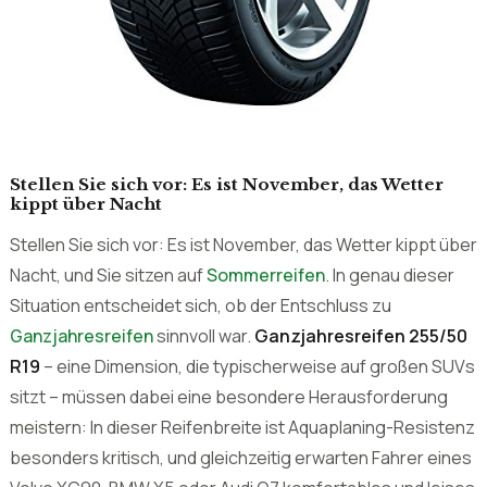
Stellen Sie sich vor: Es ist November, das Wetter
kippt über Nacht
Stellen Sie sich vor: Es ist November, das Wetter kippt über
Nacht, und Sie sitzen auf
Sommerreifen
. In genau dieser
Situation entscheidet sich, ob der Entschluss zu
Ganzjahresreifen
sinnvoll war.
Ganzjahresreifen 255/50
R19
– eine Dimension, die typischerweise auf großen SUVs
sitzt – müssen dabei eine besondere Herausforderung
meistern: In dieser Reifenbreite ist Aquaplaning-Resistenz
besonders kritisch, und gleichzeitig erwarten Fahrer eines
Volvo XC90, BMW X5 oder Audi Q7 komfortables und leises
Fahren. Unsere Redaktion hat fünf Modelle in dieser Größe
verglichen.