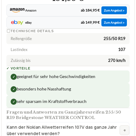
Reifengröße
255/50 R19
Lastindex
107
Zulässig bis
270 km/h
✓
VORTEILE
geeignet für sehr hohe Geschwindigkeiten
✓
besonders hohe Nasshaftung
✓
sehr sparsam im Kraftstoffverbrauch
✓
Fragen und Antworten zu Ganzjahresreifen 255/50
R19 Bridgestone WEATHER CONTROL
Kann der Nokian Allwetterreifen 107V das ganze Jahr
+
über verwendet werden?
Sind die Bridgestone WEATHER CONTROL
+
Ganzjahresreifen für alle Wetterverhältnisse
geeignet?
Verfuegbar bei
Amazon