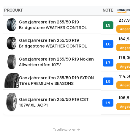
184,95
Ganzjahresreifen 255/50 R19
1.6
Bridgestone WEATHER CONTROL
Angebo
178,00
Ganzjahresreifen 255/50 R19 Nokian
1.7
Allwetterreifen 107V
Angebo
114,56
Ganzjahresreifen 255/50 R19 SYRON
1.8
Tires PREMIUM 4 SEASONS
Angebo
106,99
Ganzjahresreifen 255/50 R19 CST,
1.9
107W XL, ACP1
Angebo
Die Tabelle sortiert nach Gesamtnote. Die Dimension
255/50 R19 – mit ihrer für 19 Zoll relativ hohen Seitenwand
von 127 mm – sitzt auf Fahrzeugen, die Komfort und