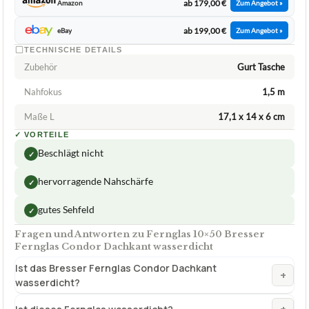
ab 179,00 €
Amazon
Zum Angebot »
ab 199,00 €
eBay
Zum Angebot »
TECHNISCHE DETAILS
Zubehör
Gurt Tasche
Nahfokus
1,5 m
Maße L
17,1 x 14 x 6 cm
✓
VORTEILE
Beschlägt nicht
✓
hervorragende Nahschärfe
✓
gutes Sehfeld
✓
Fragen und Antworten zu Fernglas 10×50 Bresser
Fernglas Condor Dachkant wasserdicht
Ist das Bresser Fernglas Condor Dachkant
+
wasserdicht?