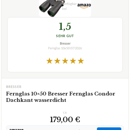
1,5
SEHR GUT
Bresser
Fernglas 10x50
07/2026
★
★
★
★
★
BRESSER
Fernglas 10×50 Bresser Fernglas Condor
Dachkant wasserdicht
ca.
179,00 €