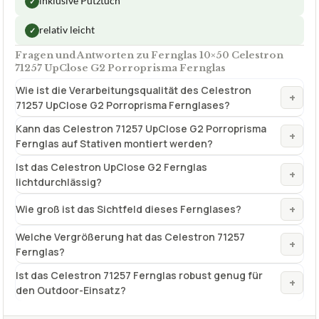
inklusive Putztuch
✓
relativ leicht
✓
Fragen und Antworten zu Fernglas 10×50 Celestron
71257 UpClose G2 Porroprisma Fernglas
Wie ist die Verarbeitungsqualität des Celestron
+
71257 UpClose G2 Porroprisma Fernglases?
Kann das Celestron 71257 UpClose G2 Porroprisma
+
Fernglas auf Stativen montiert werden?
Ist das Celestron UpClose G2 Fernglas
+
lichtdurchlässig?
+
Wie groß ist das Sichtfeld dieses Fernglases?
Welche Vergrößerung hat das Celestron 71257
+
Fernglas?
Ist das Celestron 71257 Fernglas robust genug für
+
den Outdoor-Einsatz?