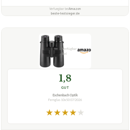
Verfuegbar bei
Amazon
beste-testsieger.de
1,8
GUT
Eschenbach Optik
Fernglas 10x50
07/2026
★
★
★
★
★