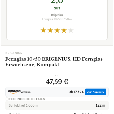
2,0
GUT
Brigenius
Fernglas 10x50
07/2026
★
★
★
★
★
BRIGENIUS
Fernglas 10×50 BRIGENIUS, HD Fernglas
Erwachsene, Kompakt
ca.
47,59 €
ab 47,59 €
Amazon
Zum Angebot »
TECHNISCHE DETAILS
Sehfeld auf 1.000 m
122 m