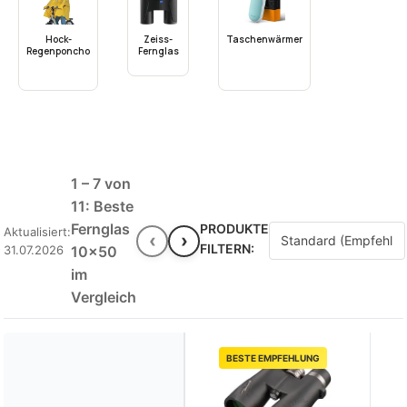
Hock-
Zeiss-
Taschenwärmer
Regenponcho
Fernglas
1 – 7 von
11: Beste
Fernglas
PRODUKTE
Aktualisiert:
‹
›
FILTERN:
31.07.2026
10x50
im
Vergleich
BESTE EMPFEHLUNG