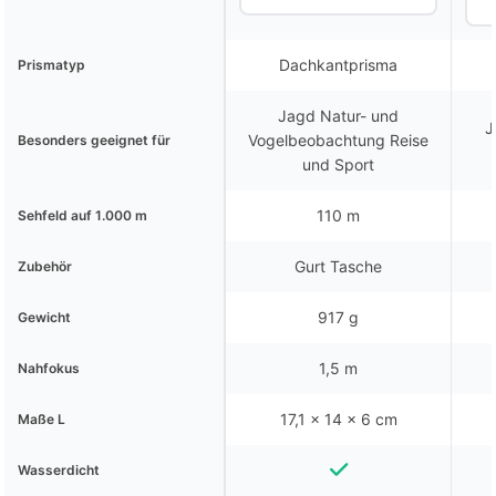
Dachkantprisma
Prismatyp
Jagd Natur- und
J
Vogelbeobachtung Reise
Besonders geeignet für
und Sport
110 m
Sehfeld auf 1.000 m
Gurt Tasche
Zubehör
917 g
Gewicht
1,5 m
Nahfokus
17,1 x 14 x 6 cm
Maße L
Wasserdicht