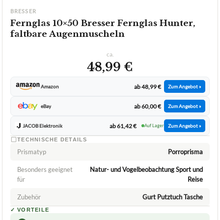
BRESSER
Fernglas 10×50 Bresser Fernglas Hunter,
faltbare Augenmuscheln
ca.
48,99 €
ab 48,99 €
Amazon
Zum Angebot »
ab 60,00 €
eBay
Zum Angebot »
ab 61,42 €
JACOB Elektronik
Auf Lager
Zum Angebot »
TECHNISCHE DETAILS
Prismatyp
Porroprisma
Besonders geeignet
Natur- und Vogelbeobachtung Sport und
für
Reise
Zubehör
Gurt Putztuch Tasche
✓
VORTEILE