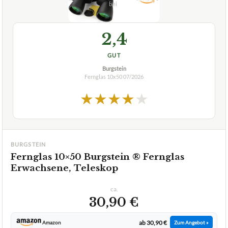
2,4
GUT
Burgstein
Fernglas 10x50
07/2026
★
★
★
★
★
BURGSTEIN
Fernglas 10×50 Burgstein ® Fernglas
Erwachsene, Teleskop
ca.
30,90 €
ab 30,90 €
Amazon
Zum Angebot »