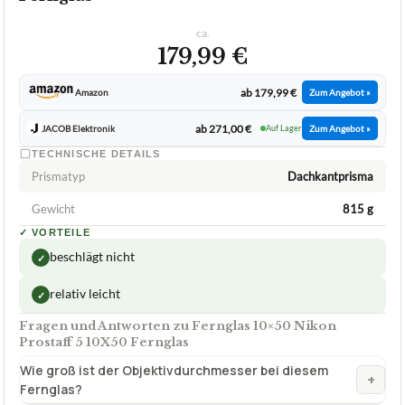
ca.
179,99 €
ab 179,99 €
Amazon
Zum Angebot »
ab 271,00 €
JACOB Elektronik
Auf Lager
Zum Angebot »
TECHNISCHE DETAILS
Prismatyp
Dachkantprisma
Gewicht
815 g
✓
VORTEILE
beschlägt nicht
✓
relativ leicht
✓
Fragen und Antworten zu Fernglas 10×50 Nikon
Prostaff 5 10X50 Fernglas
Wie groß ist der Objektivdurchmesser bei diesem
+
Fernglas?