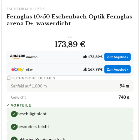
ESCHENBACH OPTIK
Fernglas 10×50 Eschenbach Optik Fernglas
arena D+, wasserdicht
ca.
173,89 €
ab 173,89 €
Amazon
Zum Angebot »
ab 167,99 €
eBay
Zum Angebot »
TECHNISCHE DETAILS
Sehfeld auf 1.000 m
94 m
Gewicht
740 g
✓
VORTEILE
beschlägt nicht
✓
besonders leicht
✓
inklusive Reinigungstuch
✓