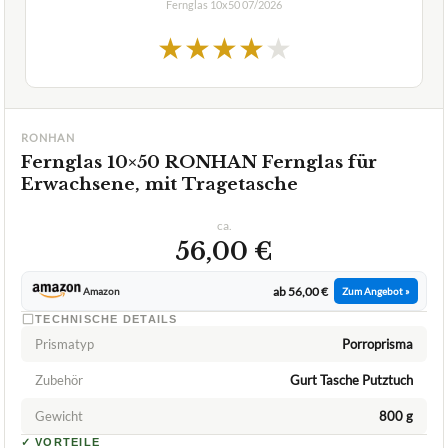
Fernglas 10x50
07/2026
★
★
★
★
★
RONHAN
Fernglas 10×50 RONHAN Fernglas für
Erwachsene, mit Tragetasche
ca.
56,00 €
ab 56,00 €
Amazon
Zum Angebot »
TECHNISCHE DETAILS
Prismatyp
Porroprisma
Zubehör
Gurt Tasche Putztuch
Gewicht
800 g
✓
VORTEILE