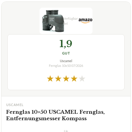
1,9
GUT
Uscamel
Fernglas 10x50
07/2026
★
★
★
★
★
USCAMEL
Fernglas 10×50 USCAMEL Fernglas,
Entfernungsmesser Kompass
ca.