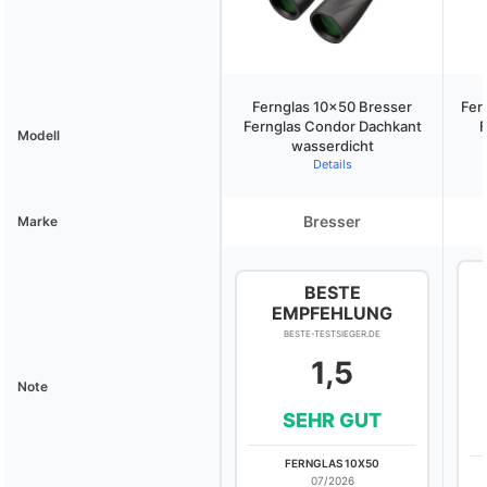
Fernglas 10×50 Bresser
Fer
Fernglas Condor Dachkant
F
Modell
wasserdicht
Details
Bresser
Marke
BESTE
EMPFEHLUNG
BESTE-TESTSIEGER.DE
1,5
Note
SEHR GUT
FERNGLAS 10X50
07/2026