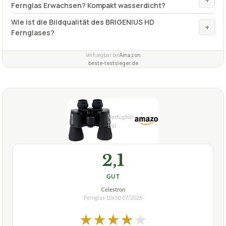
Fernglas Erwachsen? Kompakt wasserdicht?
Wie ist die Bildqualität des BRIGENIUS HD
+
Fernglases?
Verfuegbar bei
Amazon
beste-testsieger.de
2,1
GUT
Celestron
Fernglas 10x50
07/2026
★
★
★
★
★