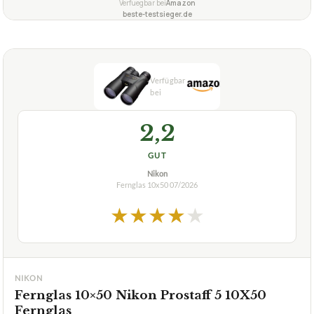
Verfuegbar bei
Amazon
beste-testsieger.de
2,2
GUT
Nikon
Fernglas 10x50
07/2026
★
★
★
★
★
NIKON
Fernglas 10×50 Nikon Prostaff 5 10X50
Fernglas