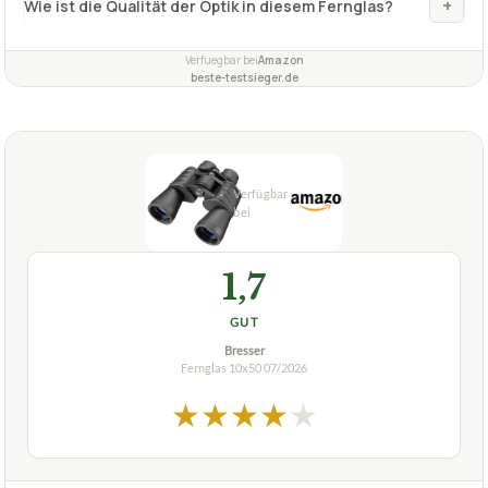
+
Wie ist die Qualität der Optik in diesem Fernglas?
Verfuegbar bei
Amazon
beste-testsieger.de
1,7
GUT
Bresser
Fernglas 10x50
07/2026
★
★
★
★
★