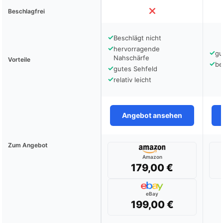
Beschlagfrei
✓
Beschlägt nicht
✓
hervorragende
✓
gu
Nahschärfe
Vorteile
✓
be
✓
gutes Sehfeld
✓
relativ leicht
Angebot ansehen
Zum Angebot
Amazon
179,00 €
eBay
199,00 €