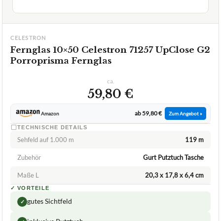
CELESTRON
Fernglas 10×50 Celestron 71257 UpClose G2
Porroprisma Fernglas
ca.
59,80 €
ab 59,80 €
Amazon
Zum Angebot »
TECHNISCHE DETAILS
Sehfeld auf 1.000 m
119 m
Zubehör
Gurt Putztuch Tasche
Maße L
20,3 x 17,8 x 6,4 cm
✓
VORTEILE
gutes Sichtfeld
✓