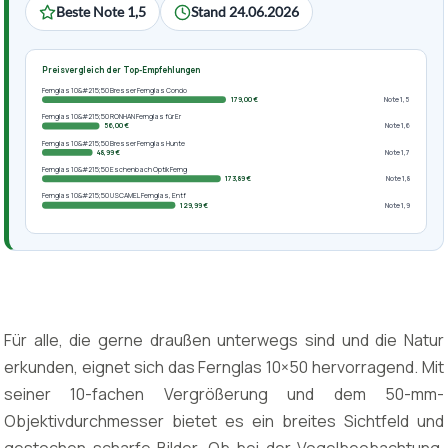
Beste Note 1,5
Stand 24.06.2026
Preisvergleich der Top-Empfehlungen
Fernglas 10&#215;50 Bresser Fernglas Condo
179,00 €
Note 1,5
Fernglas 10&#215;50 RONHAN Fernglas für Er
56,00 €
Note 1,6
Fernglas 10&#215;50 Bresser Fernglas Hunte
48,99 €
Note 1,7
Fernglas 10&#215;50 Eschenbach Optik Ferng
173,89 €
Note 1,8
Fernglas 10&#215;50 USCAMEL Fernglas, Entf
129,99 €
Note 1,9
Für alle, die gerne draußen unterwegs sind und die Natur
erkunden, eignet sich das Fernglas 10×50 hervorragend. Mit
seiner 10-fachen Vergrößerung und dem 50-mm-
Objektivdurchmesser bietet es ein breites Sichtfeld und