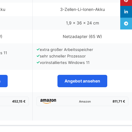
kku
3-Zellen-Li-Ionen-Akku
linked
1,9 x 36 x 24 cm
Teleg
W)
Netzadapter (65 W)
✓
extra großer Arbeitsspeicher
s 11
✓
sehr schneller Prozessor
✓
vorinstalliertes Windows 11
n
Angebot ansehen
452,15 €
811,71 €
Amazon