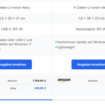
ellen-Li-Ionen-Akku
4-Zellen-Li-Ionen-A
1,6 x 30 x 21 cm
1,8 x 36 x 23 cm
USB-C (65 W)
Netzadapter (65 
Laden über USB-C und
✓
kostenloses Update auf Window
dates auf Windows 11
✓
Lightweight
l
ngebot ansehen
Angebot ansehe
1.356,60 €
Amazon
Amazon
349,90 €
eBay