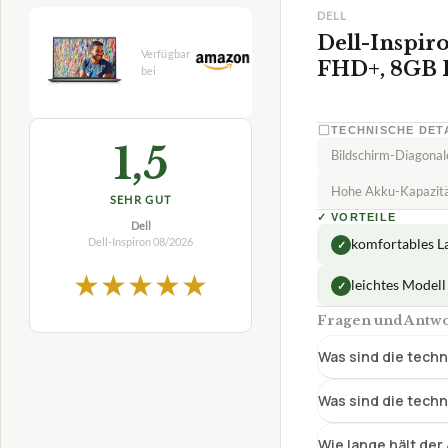
DELL
Dell-Inspiro
FHD+, 8GB
TECHNISCHE DET
1,5
Bildschirm-Diagonal
Hohe Akku-Kapazit
SEHR GUT
✓
VORTEILE
Dell
Dell-Inspiron
08/2026
komfortables L
✓
★
★
★
★
★
leichtes Modell
✓
Fragen und Antwor
Was sind die techn
Was sind die techn
Wie lange hält der 