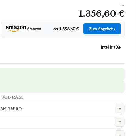
ca.
1.356,60 €
ab 1.356,60 €
Amazon
Zum Angebot »
Intel Iris Xe
+, 8GB RAM
+
RAM hat er?
+
+