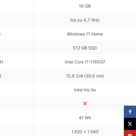
16 GB
bis zu 4,7 GHz
e
Windows 11 Home
512 GB SSD
0H
Intel Core i7-1165G7
)
15,6 Zoll (39,6 cm)
Intel Iris Xe
Faceb
41 Wh
X
1.920 x 1.080
Pinter