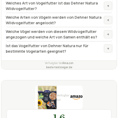
Welche Vögel werden von diesem Wildvogelfutter
+
angezogen und welche Art von Samen enthält es?
Ist das Vogelfutter von Dehner Natura nur für
+
bestimmte Vogelarten geeignet?
Verfuegbar bei
Amazon
beste-testsieger.de
1,6
GUT
Lyra Pet
Vogelfutter Erdnüsse
08/2026