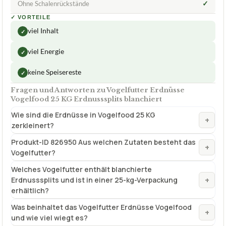
keine Speisereste
✓
Fragen und Antworten zu Vogelfutter Erdnüsse
Vogelfood 25 KG Erdnusssplits blanchiert
Wie sind die Erdnüsse in Vogelfood 25 KG
+
zerkleinert?
Produkt-ID 826950 Aus welchen Zutaten besteht das
+
Vogelfutter?
Welches Vogelfutter enthält blanchierte
+
Erdnusssplits und ist in einer 25-kg-Verpackung
erhältlich?
Was beinhaltet das Vogelfutter Erdnüsse Vogelfood
+
und wie viel wiegt es?
Welche Vorteile haben blanchierte Erdnusssplits im
+
Vergleich zu ungeschälten Erdnüssen im
Vogelfutter?
+
Was bedeutet 'blanchiert' bei den Erdnusssplits?