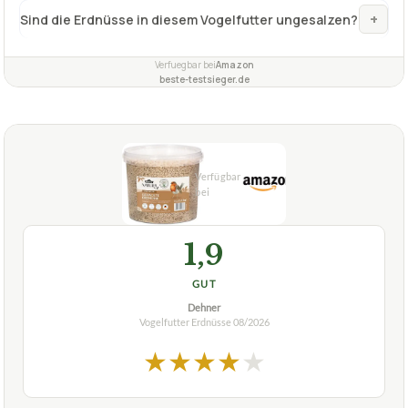
1,9
GUT
Dehner
Vogelfutter Erdnüsse
08/2026
★
★
★
★
★
DEHNER
Vogelfutter Erdnüsse Dehner Natura
Wildvogelfutter, gehackt, 5 l