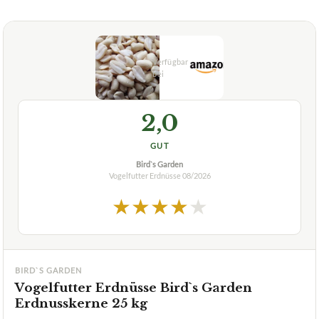
2,0
GUT
Bird`s Garden
Vogelfutter Erdnüsse
08/2026
★
★
★
★
★
BIRD`S GARDEN
Vogelfutter Erdnüsse Bird`s Garden
Erdnusskerne 25 kg
ca.
48,99 €
ab 48,99 €
Amazon
Zum Angebot »
TECHNISCHE DETAILS