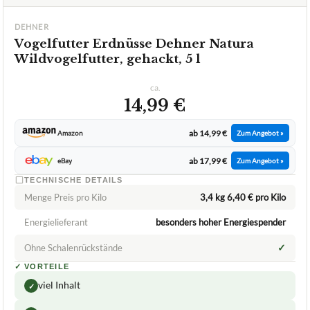
ca.
14,99 €
ab 14,99 €
Amazon
Zum Angebot »
ab 17,99 €
eBay
Zum Angebot »
TECHNISCHE DETAILS
Menge Preis pro Kilo
3,4 kg 6,40 € pro Kilo
Energielieferant
besonders hoher Energiespender
✓
Ohne Schalenrückstände
✓
VORTEILE
viel Inhalt
✓
viel Energie
✓
keine Speisereste
✓
Fragen und Antworten zu Vogelfutter Erdnüsse Dehner
Natura Wildvogelfutter, gehackt, 5 l