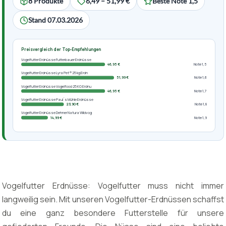
8 Produkte
6,49 – 51,99 €
Beste Note 1,5
Stand 07.03.2026
Preisvergleich der Top-Empfehlungen
Vogelfutter Erdnüsse Futterbauer Erdnüsse
46,95 €
Note 1,5
Vogelfutter Erdnüsse Lyra Pet ® 25 kg Erdn
51,99 €
Note 1,6
Vogelfutter Erdnüsse Vogelfood 25 KG Erdnu
46,95 €
Note 1,7
Vogelfutter Erdnüsse Paul´s Mühle Erdnüsse
23,90 €
Note 1,8
Vogelfutter Erdnüsse Dehner Natura Wildvog
14,99 €
Note 1,9
Vogelfutter Erdnüsse: Vogelfutter muss nicht immer
langweilig sein. Mit unseren Vogelfutter-Erdnüssen schaffst
du eine ganz besondere Futterstelle für unsere