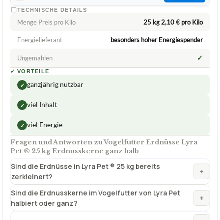
✓
Ungemahlen
✓
VORTEILE
ganzjährig nutzbar
✓
viel Inhalt
✓
viel Energie
✓
Fragen und Antworten zu Vogelfutter Erdnüsse Lyra
Pet ® 25 kg Erdnusskerne ganz halb
Sind die Erdnüsse in Lyra Pet ® 25 kg bereits
+
zerkleinert?
Sind die Erdnusskerne im Vogelfutter von Lyra Pet
+
halbiert oder ganz?
+
Wie wird dieses Vogelfutter gelagert?
Sind die Vogelfutter Erdnüsse Lyra Pet 25 kg
+
Erdnusskerne ganz oder halb?
Wie lange kann ich das Vogelfutter mit Erdnüssen
+