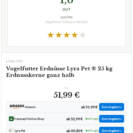
★
★
★
★
★
LYRA PET
Vogelfutter Erdnüsse Lyra Pet ® 25 kg
Erdnusskerne ganz halb
ca.
51,99 €
ab 51,99 €
Amazon
Zum Angebot »
ab 52,99 €
Fressnapf-Online-Shop
Auf Lager
Zum Angebot »
ab 49,00 €
Lyra Pet
Auf Lager
Zum Angebot »
LY
TECHNISCHE DETAILS
Menge Preis pro Kilo
25 kg 2,10 € pro Kilo
Energielieferant
besonders hoher Energiespender