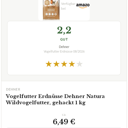
GUT
Dehner
Vogelfutter Erdnüsse
08/2026
★
★
★
★
★
DEHNER
Vogelfutter Erdnüsse Dehner Natura
Wildvogelfutter, gehackt 1 kg
ca.
6,49 €
ab 6,49 €
Amazon
Zum Angebot »
TECHNISCHE DETAILS
✓
Ganzjahresfutter
✓
Ohne Schalenrückstände