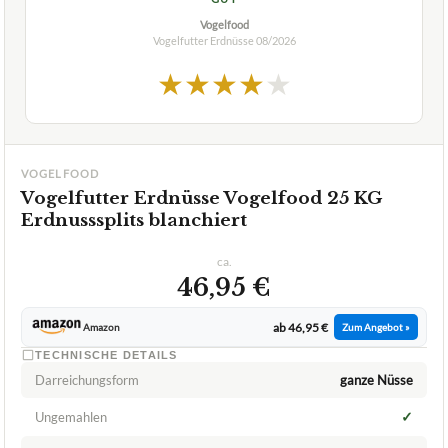
VOGELFOOD
Vogelfutter Erdnüsse Vogelfood 25 KG
Erdnusssplits blanchiert
ca.
46,95 €
ab 46,95 €
Amazon
Zum Angebot »
TECHNISCHE DETAILS
Darreichungsform
ganze Nüsse
✓
Ungemahlen
✓
Ohne Schalenrückstände
✓
VORTEILE
viel Inhalt
✓
viel Energie
✓