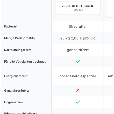
VOGELFUTTER ERDNüSSE
08/2026
Streufutter
Futterart
25 kg 2,08 € pro Kilo
Menge Preis pro Kilo
ganze Nüsse
Darreichungsform
Für alle Vögelarten geeignet
hoher Energiespender
seh
Energielieferant
Ganzjahresfutter
Ungemahlen
Wiederverschließbare