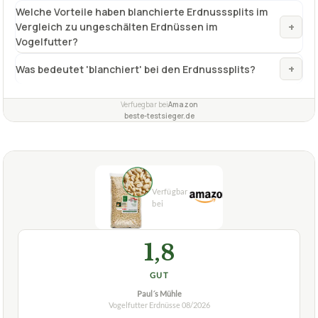
Verfuegbar bei
Amazon
beste-testsieger.de
1,8
GUT
Paul´s Mühle
Vogelfutter Erdnüsse
08/2026
★
★
★
★
★