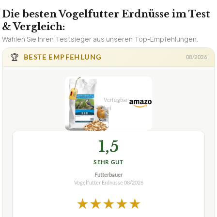
🏆
BESTE EMPFEHLUNG
08/2026
1,5
SEHR GUT
Futterbauer
Vogelfutter Erdnüsse
08/2026
★
★
★
★
★
FUTTERBAUER
Vogelfutter Erdnüsse Futterbauer
Erdnüsse 25 kg