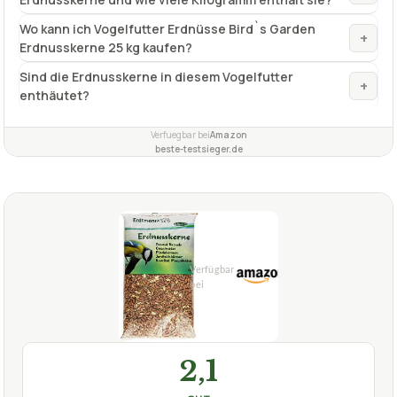
Verfuegbar bei
Amazon
beste-testsieger.de
2,1
GUT
Erdtmanns
Vogelfutter Erdnüsse
08/2026
★
★
★
★
★