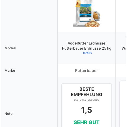
Vogelfutter Erdnüsse
Modell
Futterbauer Erdnüsse 25 kg
Wil
Details
Futterbauer
Marke
BESTE
EMPFEHLUNG
BESTE-TESTSIEGER.DE
1,5
Note
SEHR GUT