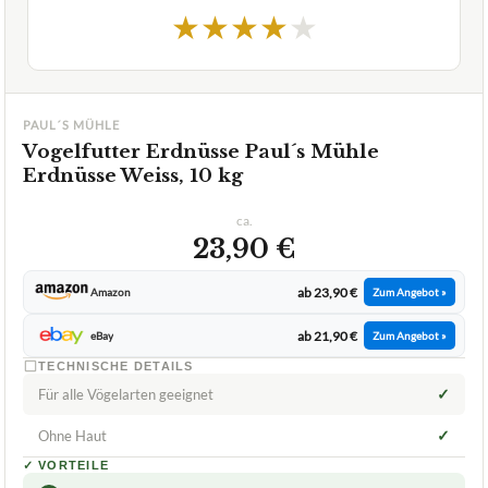
PAUL´S MÜHLE
Vogelfutter Erdnüsse Paul´s Mühle
Erdnüsse Weiss, 10 kg
ca.
23,90 €
ab 23,90 €
Amazon
Zum Angebot »
ab 21,90 €
eBay
Zum Angebot »
TECHNISCHE DETAILS
✓
Für alle Vögelarten geeignet
✓
Ohne Haut
✓
VORTEILE
keine Speisereste
✓
viel Inhalt
✓
viel Energie
✓