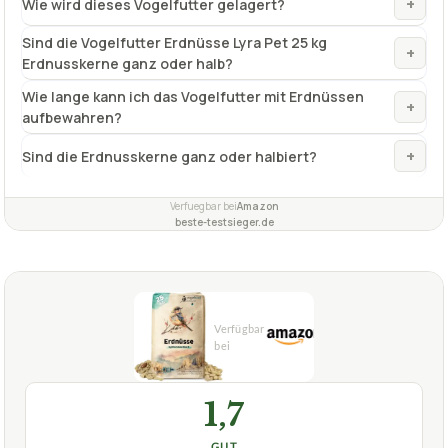
aufbewahren?
+
Sind die Erdnusskerne ganz oder halbiert?
Verfuegbar bei
Amazon
beste-testsieger.de
1,7
GUT
Vogelfood
Vogelfutter Erdnüsse
08/2026
★
★
★
★
★