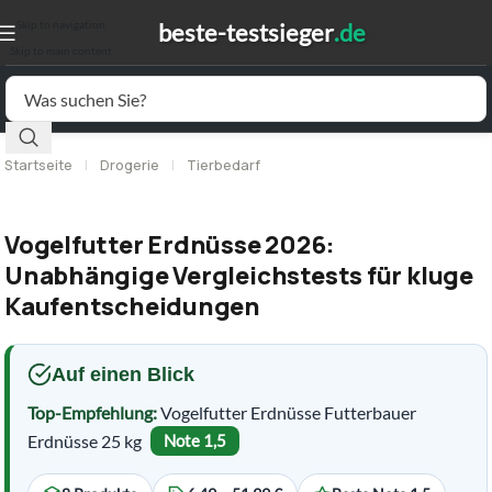
Skip to navigation
Skip to main content
Startseite
|
Drogerie
|
Tierbedarf
Vogelfutter Erdnüsse 2026:
Unabhängige Vergleichstests für kluge
Kaufentscheidungen
Auf einen Blick
Top-Empfehlung:
Vogelfutter Erdnüsse Futterbauer
Erdnüsse 25 kg
Note 1,5