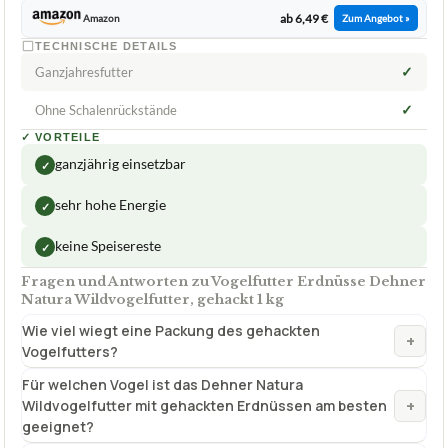
✓
VORTEILE
ganzjährig einsetzbar
✓
sehr hohe Energie
✓
keine Speisereste
✓
Fragen und Antworten zu Vogelfutter Erdnüsse Dehner
Natura Wildvogelfutter, gehackt 1 kg
Wie viel wiegt eine Packung des gehackten
+
Vogelfutters?
Für welchen Vogel ist das Dehner Natura
+
Wildvogelfutter mit gehackten Erdnüssen am besten
geeignet?
Welches Art von Vogelfutter ist das Dehner Natura
+
Wildvogelfutter?
Welche Arten von Vögeln werden von Dehner Natura
+
Wildvogelfutter angelockt?