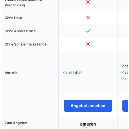
Verpackung
Ohne Haut
Ohne Aromastoffe
Ohne Schalenrückstände
✓
ga
✓
✓
viel Inhalt
se
Vorteile
✓
ke
Angebot ansehen
Zum Angebot