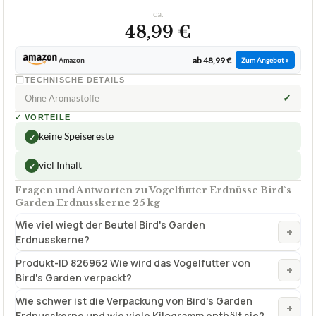
✓
Ohne Aromastoffe
✓
VORTEILE
keine Speisereste
✓
viel Inhalt
✓
Fragen und Antworten zu Vogelfutter Erdnüsse Bird`s
Garden Erdnusskerne 25 kg
Wie viel wiegt der Beutel Bird's Garden
+
Erdnusskerne?
Produkt-ID 826962 Wie wird das Vogelfutter von
+
Bird's Garden verpackt?
Wie schwer ist die Verpackung von Bird's Garden
+
Erdnusskerne und wie viele Kilogramm enthält sie?
Wo kann ich Vogelfutter Erdnüsse Bird`s Garden
+
Erdnusskerne 25 kg kaufen?
Sind die Erdnusskerne in diesem Vogelfutter
+
enthäutet?