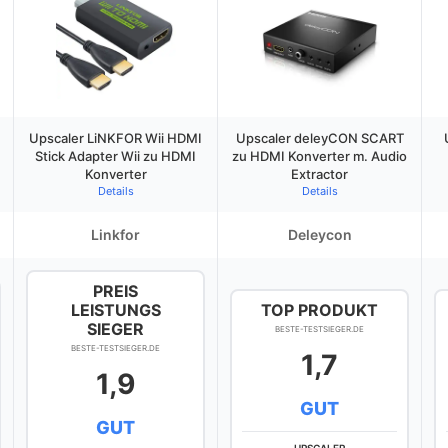
Upscaler LiNKFOR Wii HDMI
Upscaler deleyCON SCART
Stick Adapter Wii zu HDMI
zu HDMI Konverter m. Audio
Konverter
Extractor
Details
Details
Linkfor
Deleycon
PREIS
LEISTUNGS
TOP PRODUKT
SIEGER
BESTE-TESTSIEGER.DE
BESTE-TESTSIEGER.DE
1,7
1,9
GUT
GUT