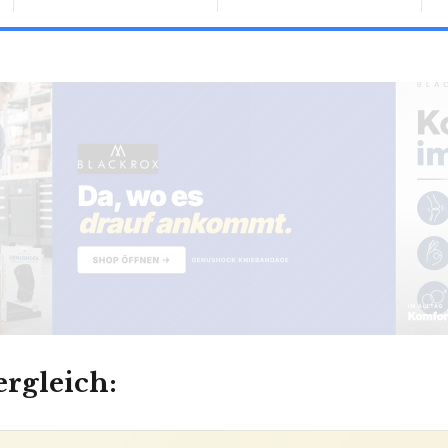
ergleich:
iNKFOR 3RCA AV CVBS Composite S-Vide
AILS
wiederholungsrate
1080p 720p60 Hz
Stromverso