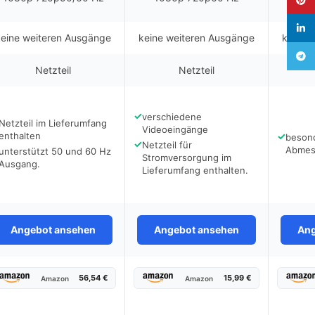
linked
keine weiteren Ausgänge
keine weiteren Ausgänge
keine 
Teleg
Netzteil
Netzteil
✓
verschiedene
Netzteil im Lieferumfang
Videoeingänge
enthalten
✓
beson
✓
Netzteil für
Abmes
unterstützt 50 und 60 Hz
Stromversorgung im
Ausgang.
Lieferumfang enthalten.
Angebot ansehen
Angebot ansehen
Ang
56,54 €
15,99 €
Amazon
Amazon