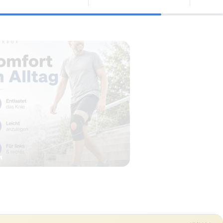
07/2026
ca.
32,99 €
o
ab 32,99 €
Amazon
Zum Angebot »
rgung
Netzteil