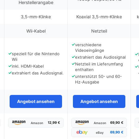
Herstellerangabe
3,5-mm-Klinke
Koaxial 3,5-mm-Klinke
Wii-Kabel
Netzteil
✓
verschiedene
Videoeingänge
✓
speziell für die Nintendo
✓
✓
extrahiert das Audiosignal
Wii
✓
Netzteil im Lieferumfang
✓
inkl. HDMI-Kabel
✓
enthalten
✓
extrahiert das Audiosignal.
✓
unterstützt 50- und 60-
Hz-Ausgabe
Angebot ansehen
Angebot ansehen
12,99 €
69,90 €
Amazon
Amazon
69,90 €
eBay