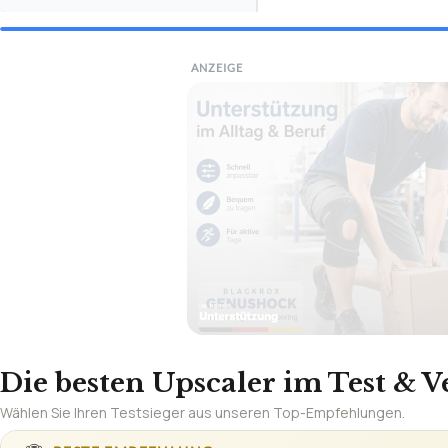
ANZEIGE
Die besten Upscaler im Test & V
Wählen Sie Ihren Testsieger aus unseren Top-Empfehlungen.
🏆
BESTE EMPFEHLUNG
LINKFOR
Upscaler L
R/L Audio
TECHNISCHE DET
1,5
AusgangsformatBild
✓
VORTEILE
SEHR GUT