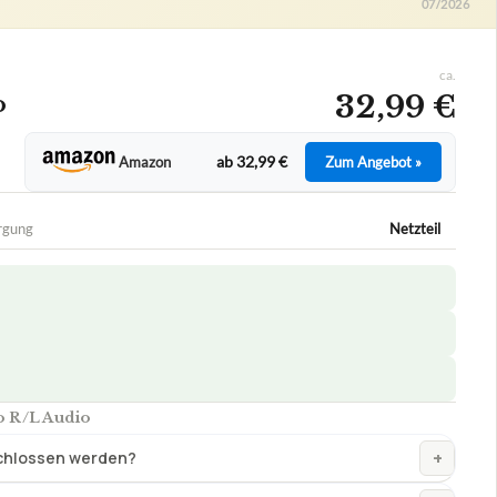
o R/L Audio
+
schlossen werden?
+
+
r machen?
+
?
+
unktioniert er?
+
beste-testsieger.de