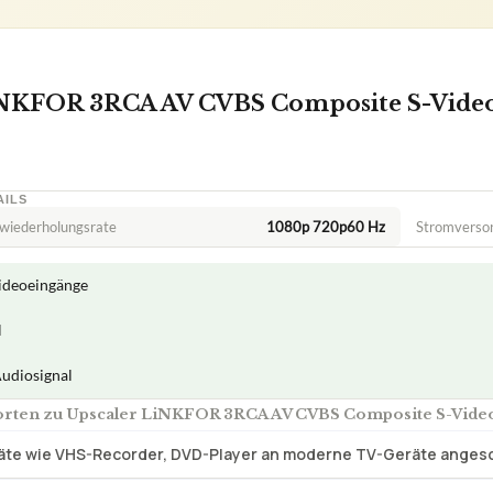
ideoeingänge
l
Audiosignal
rten zu Upscaler LiNKFOR 3RCA AV CVBS Composite S-Vide
äte wie VHS-Recorder, DVD-Player an moderne TV-Geräte ange
 Signalen ist der Upscaler geeignet?
dem LiNKFOR 3RCA AV CVBS Composite S-Video R/L Audio Upscale
 altes Videogerät an einen modernen HD-Fernseher anschließen
R 3RCA AV CVBS Composite S-Video R/L Audio Upscaler, und wie f
deoqualität beim LiNKFOR Upscaler?