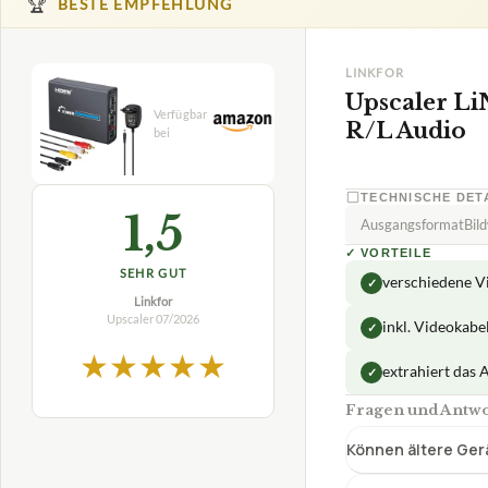
verschiedene V
✓
Linkfor
Upscaler
07/2026
inkl. Videokabe
✓
★
★
★
★
★
extrahiert das 
✓
Fragen und Antwo
Können ältere Ger
Für welche Art von
Was kann ich mit 
Wie kann ich mein
Was ist der LiNKFO
Wie gut ist die Vi
Verfuegbar bei
Amazon