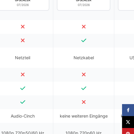
UPSCALER
UPSCALER
07/2026
07/2026
Netzteil
Netzkabel
U
Faceb
Audio-Cinch
keine weiteren Eingänge
keine 
X
1080p 720p50/60 Hz
1080p 720p60 Hz
108
Pinter