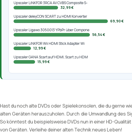
Upscaler LiNKFOR 3RCA AV CVBS Composite S-
32,99 €
Upscaler deleyCON SCART zu HDMI Konverter
69,90 €
Upscaler Ligawo 3050013 YPbPr über Compone
56,54 €
Upscaler LiNKFOR Wii HDMI Stick Adapter Wi
12,99 €
Upscaler GANA Scart auf HDMI, Scart zu HDM
15,99 €
Hast du noch alte DVDs oder Spielekonsolen, die du gerne wi
alten Geräten herauszuholen. Durch die Umwandlung des Sign
So könntest du beispielsweise DVDs nun in einer HD-Qualität e
von Geräten. Verleihe deiner alten Technik neues Leben!