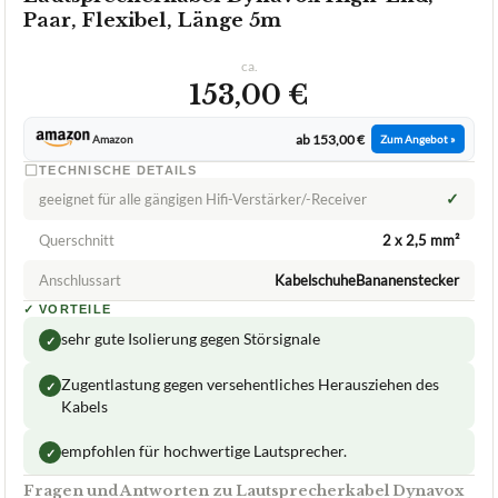
Paar, Flexibel, Länge 5m
ca.
153,00 €
ab 153,00 €
Amazon
Zum Angebot »
TECHNISCHE DETAILS
✓
geeignet für alle gängigen Hifi-Verstärker/-Receiver
Querschnitt
2 x 2,5 mm²
Anschlussart
KabelschuheBananenstecker
✓
VORTEILE
sehr gute Isolierung gegen Störsignale
✓
Zugentlastung gegen versehentliches Herausziehen des
✓
Kabels
empfohlen für hochwertige Lautsprecher.
✓
Fragen und Antworten zu Lautsprecherkabel Dynavox