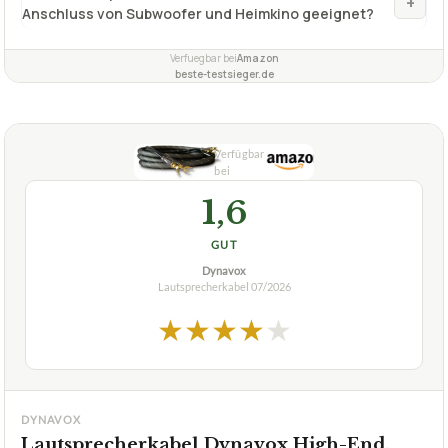
+
Anschluss von Subwoofer und Heimkino geeignet?
Verfuegbar bei
Amazon
beste-testsieger.de
1,6
GUT
Dynavox
Lautsprecherkabel
07/2026
★
★
★
★
★
DYNAVOX
Lautsprecherkabel Dynavox High-End,