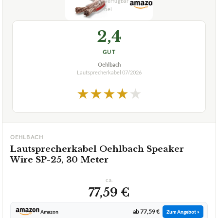
2,4
GUT
Oehlbach
Lautsprecherkabel
07/2026
★
★
★
★
★
OEHLBACH
Lautsprecherkabel Oehlbach Speaker
Wire SP-25, 30 Meter
ca.
77,59 €
ab 77,59 €
Amazon
Zum Angebot »