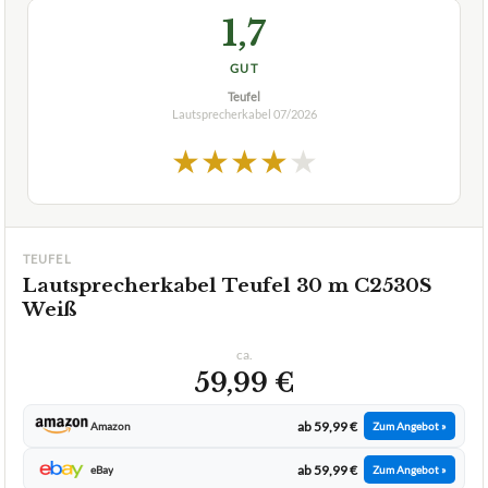
1,7
GUT
Teufel
Lautsprecherkabel
07/2026
★
★
★
★
★
TEUFEL
Lautsprecherkabel Teufel 30 m C2530S
Weiß
ca.
59,99 €
ab 59,99 €
Amazon
Zum Angebot »
ab 59,99 €
eBay
Zum Angebot »