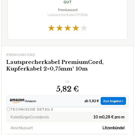
GUT
Premiumcord
Lautsprecherkabel
07/2026
★
★
★
★
★
PREMIUMCORD
Lautsprecherkabel PremiumCord,
Kupferkabel 2×0,75mm² 10m
ca.
5,82 €
ab 5,82 €
Amazon
Zum Angebot »
TECHNISCHE DETAILS
KabellängeGrundpreis
10 m0,28 € pro m
Anschlussart
Litzenbündel