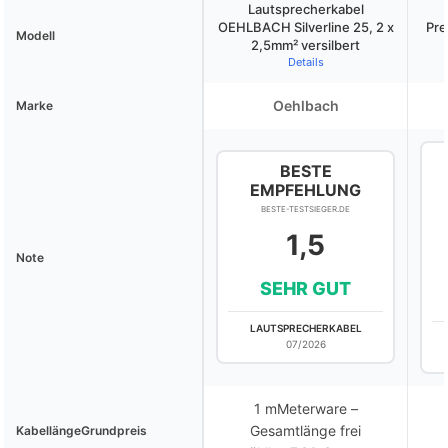
Lautsprecherkabel
OEHLBACH Silverline 25, 2 x
Pre
Modell
2,5mm² versilbert
Details
Oehlbach
Marke
BESTE
EMPFEHLUNG
BESTE-TESTSIEGER.DE
1,5
Note
SEHR GUT
LAUTSPRECHERKABEL
07/2026
1 mMeterware –
Gesamtlänge frei
KabellängeGrundpreis