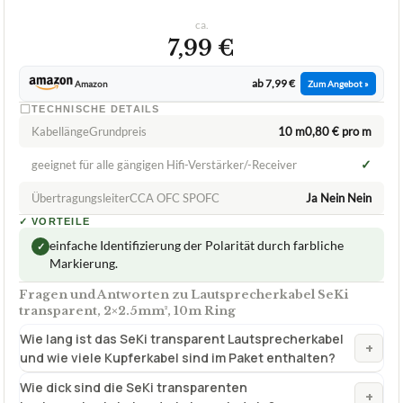
ca.
7,99 €
ab 7,99 €
Amazon
Zum Angebot »
TECHNISCHE DETAILS
KabellängeGrundpreis
10 m0,80 € pro m
✓
geeignet für alle gängigen Hifi-Verstärker/-Receiver
ÜbertragungsleiterCCA OFC SPOFC
Ja Nein Nein
✓
VORTEILE
einfache Identifizierung der Polarität durch farbliche
✓
Markierung.
Fragen und Antworten zu Lautsprecherkabel SeKi
transparent, 2×2.5mm², 10m Ring
Wie lang ist das SeKi transparent Lautsprecherkabel
+
und wie viele Kupferkabel sind im Paket enthalten?
Wie dick sind die SeKi transparenten
+