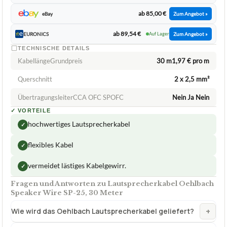
ab 85,00 €
eBay
Zum Angebot »
ab 89,54 €
EURONICS
Auf Lager
Zum Angebot »
TECHNISCHE DETAILS
KabellängeGrundpreis
30 m1,97 € pro m
Querschnitt
2 x 2,5 mm²
ÜbertragungsleiterCCA OFC SPOFC
Nein Ja Nein
✓
VORTEILE
hochwertiges Lautsprecherkabel
✓
flexibles Kabel
✓
vermeidet lästiges Kabelgewirr.
✓
Fragen und Antworten zu Lautsprecherkabel Oehlbach
Speaker Wire SP-25, 30 Meter
+
Wie wird das Oehlbach Lautsprecherkabel geliefert?