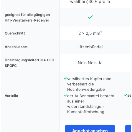
wählbar7,30 € pro m
geeignet für alle gängigen
Hifi-Verstärker/-Receiver
2 x 2,5 mm²
Querschnitt
Litzenbündel
Anschlussart
ÜbertragungsleiterCCA OFC
Nein Nein Ja
SPOFC
✓
versilbertes Kupferkabel
verbessert die
Hochtonwiedergabe
✓
✓
se
Vorteile
der Außenmantel besteht
aus einer
widerstandsfähigen
Kunststoffmischung.
Angebot ansehen