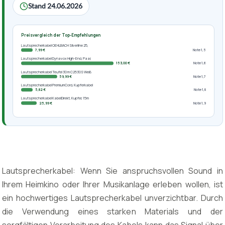
Stand 24.06.2026
Preisvergleich der Top-Empfehlungen
Lautsprecherkabel OEHLBACH Silverline 25,
7,99 €
Note 1,5
Lautsprecherkabel Dynavox High-End, Paar,
153,00 €
Note 1,6
Lautsprecherkabel Teufel 30 m C2530S Weiß
59,99 €
Note 1,7
Lautsprecherkabel PremiumCord, Kupferkabel
5,82 €
Note 1,8
Lautsprecherkabel KabelDirekt, Kupfer, 15m
25,99 €
Note 1,9
Lautsprecherkabel: Wenn Sie anspruchsvollen Sound in
Ihrem Heimkino oder Ihrer Musikanlage erleben wollen, ist
ein hochwertiges Lautsprecherkabel unverzichtbar. Durch
die Verwendung eines starken Materials und der