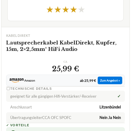
★
★
★
★
★
KABELDIREKT
Lautsprecherkabel KabelDirekt, Kupfer,
15m, 2×2,5mm² HiFi Audio
ca.
25,99 €
ab 25,99 €
Amazon
Zum Angebot »
TECHNISCHE DETAILS
✓
geeignet für alle gängigen Hifi-Verstärker/-Receiver
Anschlussart
Litzenbündel
ÜbertragungsleiterCCA OFC SPOFC
Nein Ja Nein
✓
VORTEILE