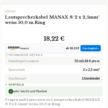
MANAX
Lautsprecherkabel MANAX ® 2 x 2,5mm²
weiss 50,0 m Ring
ca.
18,22 €
ab 18,22 €
Amazon
Zum Angebot »
TECHNISCHE DETAILS
KabellängeGrundpreis
50 m0,38 € pro m
Querschnitt
2 x 2,5 mm²
Anschlussart
Litzenbündel
✓
VORTEILE
sehr leicht und flexibel
✓
Fragen und Antworten zu Lautsprecherkabel MANAX
® 2 x 2,5mm² weiss 50,0 m Ring