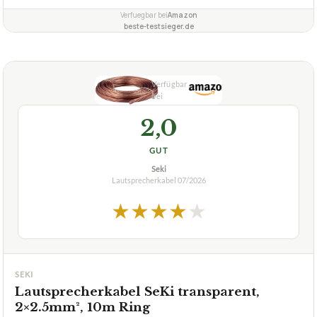
Verfuegbar bei
Amazon
beste-testsieger.de
2,0
GUT
Seki
Lautsprecherkabel
07/2026
★
★
★
★
★
SEKI
Lautsprecherkabel SeKi transparent,
2×2.5mm², 10m Ring