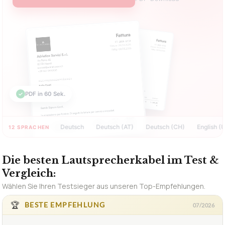
ohne Anmeldung
Jetzt Rechnung erstellen →
PDF-Download
✓
PDF in 60 Sek.
Deutsch
Deutsch (AT)
Deutsch (CH)
English (US)
12 SPRACHEN
Die besten Lautsprecherkabel im Test &
Vergleich:
Wählen Sie Ihren Testsieger aus unseren Top-Empfehlungen.
🏆
BESTE EMPFEHLUNG
07/2026