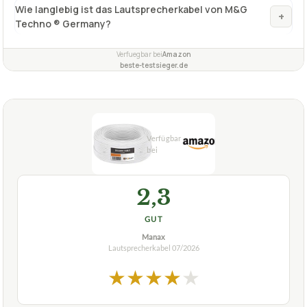
Wie langlebig ist das Lautsprecherkabel von M&G
+
Techno ® Germany?
Verfuegbar bei
Amazon
beste-testsieger.de
2,3
GUT
Manax
Lautsprecherkabel
07/2026
★
★
★
★
★