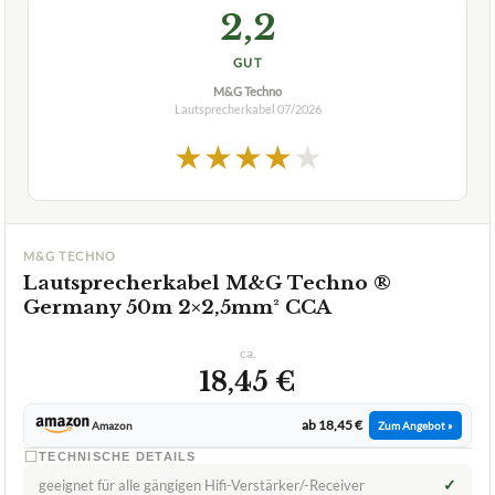
2,2
GUT
M&G Techno
Lautsprecherkabel
07/2026
★
★
★
★
★
M&G TECHNO
Lautsprecherkabel M&G Techno ®
Germany 50m 2×2,5mm² CCA
ca.
18,45 €
ab 18,45 €
Amazon
Zum Angebot »
TECHNISCHE DETAILS
✓
geeignet für alle gängigen Hifi-Verstärker/-Receiver