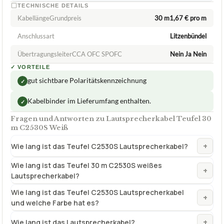
TECHNISCHE DETAILS
KabellängeGrundpreis
30 m1,67 € pro m
Anschlussart
Litzenbündel
ÜbertragungsleiterCCA OFC SPOFC
Nein Ja Nein
✓
VORTEILE
gut sichtbare Polaritätskennzeichnung
✓
Kabelbinder im Lieferumfang enthalten.
✓
Fragen und Antworten zu Lautsprecherkabel Teufel 30
m C2530S Weiß
+
Wie lang ist das Teufel C2530S Lautsprecherkabel?
Wie lang ist das Teufel 30 m C2530S weißes
+
Lautsprecherkabel?
Wie lang ist das Teufel C2530S Lautsprecherkabel
+
und welche Farbe hat es?
+
Wie lang ist das Lautsprecherkabel?