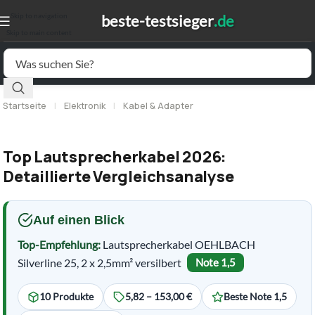
Skip to navigation
Skip to main content
Startseite
|
Elektronik
|
Kabel & Adapter
Top Lautsprecherkabel 2026:
Detaillierte Vergleichsanalyse
Auf einen Blick
Top-Empfehlung:
Lautsprecherkabel OEHLBACH
Silverline 25, 2 x 2,5mm² versilbert
Note 1,5
10 Produkte
5,82 – 153,00 €
Beste Note 1,5