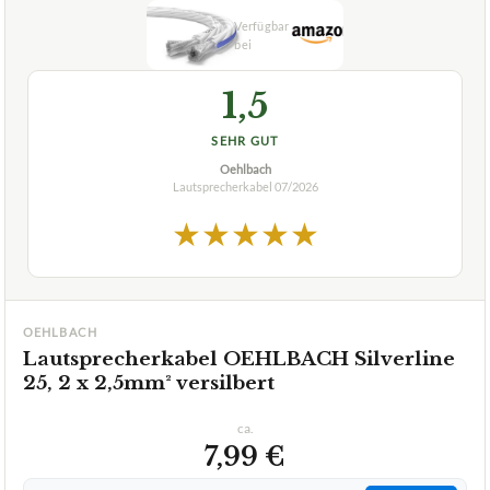
1,5
SEHR GUT
Oehlbach
Lautsprecherkabel
07/2026
★
★
★
★
★
OEHLBACH
Lautsprecherkabel OEHLBACH Silverline
25, 2 x 2,5mm² versilbert
ca.
7,99 €