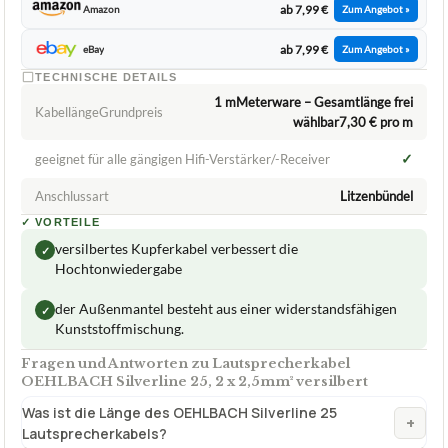
ab 7,99 €
Amazon
Zum Angebot »
ab 7,99 €
eBay
Zum Angebot »
TECHNISCHE DETAILS
1 mMeterware – Gesamtlänge frei
KabellängeGrundpreis
wählbar7,30 € pro m
✓
geeignet für alle gängigen Hifi-Verstärker/-Receiver
Anschlussart
Litzenbündel
✓
VORTEILE
versilbertes Kupferkabel verbessert die
✓
Hochtonwiedergabe
der Außenmantel besteht aus einer widerstandsfähigen
✓
Kunststoffmischung.
Fragen und Antworten zu Lautsprecherkabel
OEHLBACH Silverline 25, 2 x 2,5mm² versilbert
Was ist die Länge des OEHLBACH Silverline 25
+
Lautsprecherkabels?