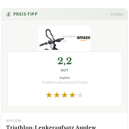
💰
PREIS-TIPP
07/2026
2,2
GUT
Auplew
Triathlon-Lenkeraufsatz
07/2026
★
★
★
★
★
AUPLEW
Triathlon-Lenkeraufsatz Auplew