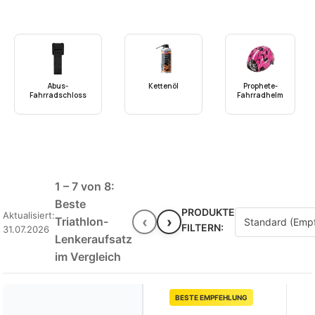
Abus-
Kettenöl
Prophete-
Fahrradschloss
Fahrradhelm
1 – 7 von 8:
Beste
PRODUKTE
Aktualisiert:
‹
›
Triathlon-
FILTERN:
31.07.2026
Lenkeraufsatz
im Vergleich
BESTE EMPFEHLUNG