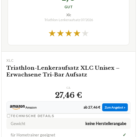
GUT
Xlc
Triathlon-Lenkeraufsatz
07/2026
★
★
★
★
★
XLC
Triathlon-Lenkeraufsatz XLC Unisex –
Erwachsene Tri-Bar Aufsatz
ca.
27,46 €
ab 27,46 €
Amazon
Zum Angebot »
TECHNISCHE DETAILS
Gewicht
keine Herstellerangabe
✓
für Hometrainer geeignet