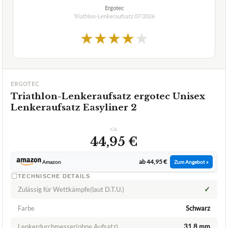
Ergotec
Triathlon-Lenkeraufsatz
07/2026
★
★
★
★
★
ERGOTEC
Triathlon-Lenkeraufsatz ergotec Unisex
Lenkeraufsatz Easyliner 2
ca.
44,95 €
ab 44,95 €
Amazon
Zum Angebot »
TECHNISCHE DETAILS
✓
Zulässig für Wettkämpfe(laut D.T.U.)
Farbe
Schwarz
Lenkerdurchmesser(ohne Aufsatz)
31,8 mm