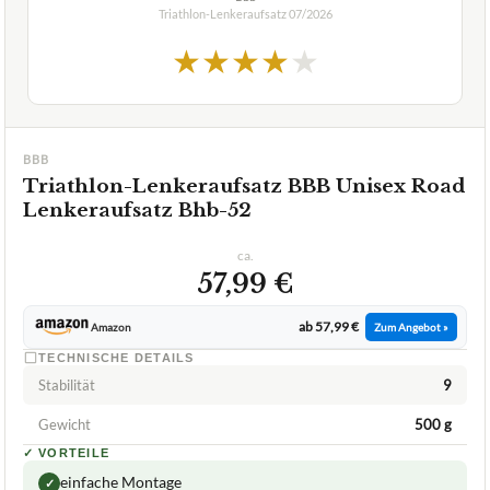
Triathlon-Lenkeraufsatz
07/2026
★
★
★
★
★
BBB
Triathlon-Lenkeraufsatz BBB Unisex Road
Lenkeraufsatz Bhb-52
ca.
57,99 €
ab 57,99 €
Amazon
Zum Angebot »
TECHNISCHE DETAILS
Stabilität
9
Gewicht
500 g
✓
VORTEILE
einfache Montage
✓