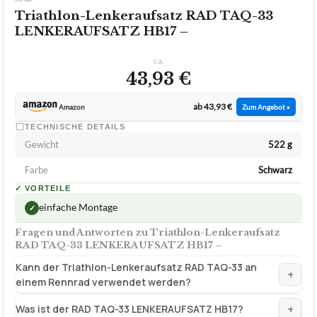
Triathlon-Lenkeraufsatz RAD TAQ-33
LENKERAUFSATZ HB17 –
ca.
43,93 €
ab 43,93 €
Amazon
Zum Angebot »
TECHNISCHE DETAILS
Gewicht
522 g
Farbe
Schwarz
✓
VORTEILE
einfache Montage
✓
Fragen und Antworten zu Triathlon-Lenkeraufsatz
RAD TAQ-33 LENKERAUFSATZ HB17 –
Kann der Triathlon-Lenkeraufsatz RAD TAQ-33 an
+
einem Rennrad verwendet werden?
+
Was ist der RAD TAQ-33 LENKERAUFSATZ HB17?