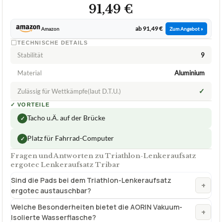
91,49 €
ab 91,49 €
Amazon
Zum Angebot »
TECHNISCHE DETAILS
Stabilität
9
Material
Aluminium
✓
Zulässig für Wettkämpfe(laut D.T.U.)
✓
VORTEILE
Tacho u.Ä. auf der Brücke
✓
Platz für Fahrrad-Computer
✓
Fragen und Antworten zu Triathlon-Lenkeraufsatz
ergotec Lenkeraufsatz Tribar
Sind die Pads bei dem Triathlon-Lenkeraufsatz
+
ergotec austauschbar?
Welche Besonderheiten bietet die AORIN Vakuum-
+
Isolierte Wasserflasche?