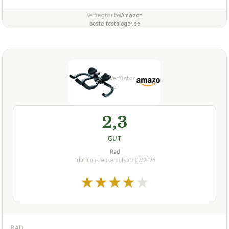
Verfuegbar bei
Amazon
beste-testsieger.de
2,3
GUT
Rad
Triathlon-Lenkeraufsatz
07/2026
★
★
★
★
★
RAD