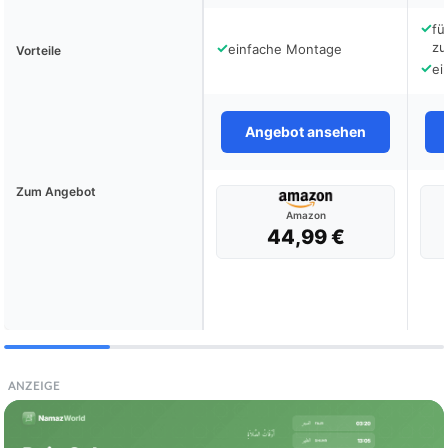
✓
fü
✓
zu
einfache Montage
Vorteile
✓
ei
Angebot ansehen
Zum Angebot
Amazon
44,99 €
ANZEIGE