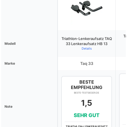
Tr
Triathlon-Lenkeraufsatz TAQ
Modell
33 Lenkeraufsatz HB 13
Details
Taq 33
Marke
BESTE
EMPFEHLUNG
BESTE-TESTSIEGER.DE
1,5
Note
SEHR GUT
TRIATHLON-LENKERAUFSATZ