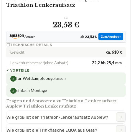
Triathlon Lenkeraufsatz
ca.
23,53 €
ab 23,53 €
Amazon
Zum Angebot »
TECHNISCHE DETAILS
Gewicht
ca. 610 g
Lenkerdurchmesser(ohne Aufsatz)
22,2 bis 25,4 mm
✓
VORTEILE
für Wettkämpfe zugelassen
✓
einfach Montage
✓
Fragen und Antworten zu Triathlon-Lenkeraufsatz
Auplew Triathlon Lenkeraufsatz
+
Wie groß ist der Triathlon-Lenkeraufsatz Auplew?
+
Wie groß ist die Trinkflasche EQUA aus Glas?