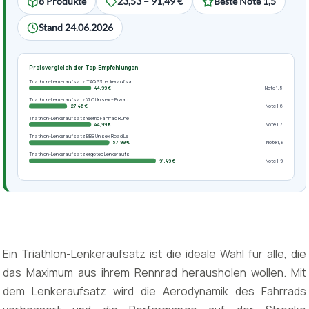
8 Produkte
23,53 – 91,49 €
Beste Note 1,5
Stand 24.06.2026
Preisvergleich der Top-Empfehlungen
Triathlon-Lenkeraufsatz TAQ 33 Lenkeraufsa
44,99 €
Note 1,5
Triathlon-Lenkeraufsatz XLC Unisex – Erwac
27,46 €
Note 1,6
Triathlon-Lenkeraufsatz Yeemg Fahrrad Ruhe
44,99 €
Note 1,7
Triathlon-Lenkeraufsatz BBB Unisex Road Le
57,99 €
Note 1,8
Triathlon-Lenkeraufsatz ergotec Lenkeraufs
91,49 €
Note 1,9
Ein Triathlon-Lenkeraufsatz ist die ideale Wahl für alle, die
das Maximum aus ihrem Rennrad herausholen wollen. Mit
dem Lenkeraufsatz wird die Aerodynamik des Fahrrads