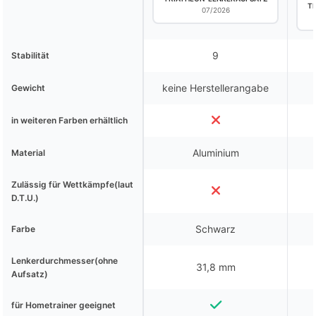
T
07/2026
9
Stabilität
keine Herstellerangabe
Gewicht
in weiteren Farben erhältlich
Aluminium
Material
Zulässig für Wettkämpfe(laut
D.T.U.)
Schwarz
Farbe
Lenkerdurchmesser(ohne
31,8 mm
Aufsatz)
für Hometrainer geeignet