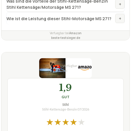
Was sind die Vorteile der Stihl-Kettensäge-Benzin
+
Stihl Kettensäge/Motorsäge MS 271?
+
Wie ist die Leistung dieser Stihl-Motorsäge MS 271?
Verfuegbar bei
Amazon
beste-testsieger.de
1,9
GUT
Stihl
Stihl-Kettensäge-Benzin
07/2026
★
★
★
★
★