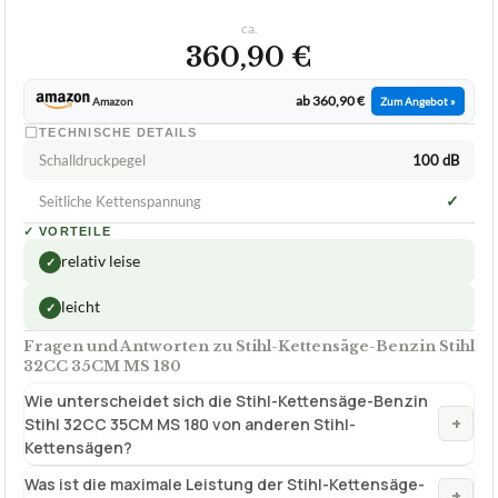
ca.
360,90 €
ab 360,90 €
Amazon
Zum Angebot »
TECHNISCHE DETAILS
Schalldruckpegel
100 dB
✓
Seitliche Kettenspannung
✓
VORTEILE
relativ leise
✓
leicht
✓
Fragen und Antworten zu Stihl-Kettensäge-Benzin Stihl
32CC 35CM MS 180
Wie unterscheidet sich die Stihl-Kettensäge-Benzin
+
Stihl 32CC 35CM MS 180 von anderen Stihl-
Kettensägen?
Was ist die maximale Leistung der Stihl-Kettensäge-
+