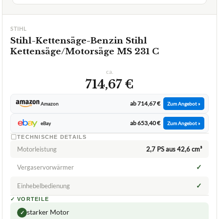
STIHL
Stihl-Kettensäge-Benzin Stihl
Kettensäge/Motorsäge MS 231 C
ca.
714,67 €
ab 714,67 €
Amazon
Zum Angebot »
ab 653,40 €
eBay
Zum Angebot »
TECHNISCHE DETAILS
Motorleistung
2,7 PS aus 42,6 cm³
✓
Vergaservorwärmer
✓
Einhebelbedienung
✓
VORTEILE
starker Motor
✓