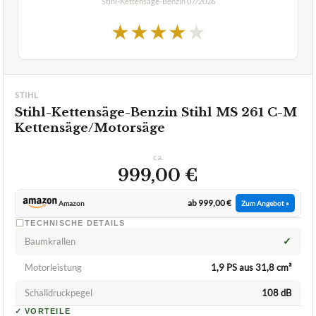
Stihl-Kettensäge-Benzin
07/2026
★
★
★
★
★
STIHL
Stihl-Kettensäge-Benzin Stihl MS 261 C-M
Kettensäge/Motorsäge
ca.
999,00 €
ab 999,00 €
Amazon
Zum Angebot »
TECHNISCHE DETAILS
✓
Baumkrallen
Motorleistung
1,9 PS aus 31,8 cm³
Schalldruckpegel
108 dB
✓
VORTEILE