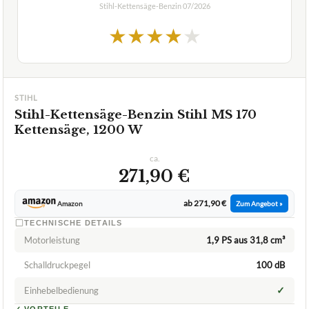
Stihl-Kettensäge-Benzin
07/2026
★
★
★
★
★
STIHL
Stihl-Kettensäge-Benzin Stihl MS 170
Kettensäge, 1200 W
ca.
271,90 €
ab 271,90 €
Amazon
Zum Angebot »
TECHNISCHE DETAILS
Motorleistung
1,9 PS aus 31,8 cm³
Schalldruckpegel
100 dB
✓
Einhebelbedienung
✓
VORTEILE