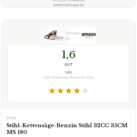
beste-testsieger.de
1,6
GUT
Stihl
Stihl-Kettensäge-Benzin
07/2026
★
★
★
★
★
STIHL
Stihl-Kettensäge-Benzin Stihl 32CC 35CM
MS 180