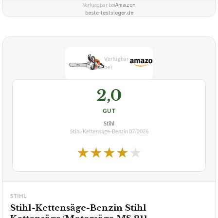
Verfuegbar bei
Amazon
beste-testsieger.de
2,0
GUT
Stihl
Stihl-Kettensäge-Benzin
07/2026
★
★
★
★
★
STIHL
Stihl-Kettensäge-Benzin Stihl