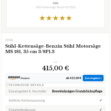
Stihl
Stihl-Kettensäge-Benzin
07/2026
★
★
★
★
★
STIHL
Stihl-Kettensäge-Benzin Stihl Motorsäge
MS 181, 35 cm 3/8P1.3
ca.
415,00 €
ab 415,00 €
Amazon
Zum Angebot »
TECHNISCHE DETAILS
Einsatzgebiet lt. Hersteller
Brennholzsägen Grundstückspflege
✓
Seitliche Kettenspannung
✓
Einhebelbedienung