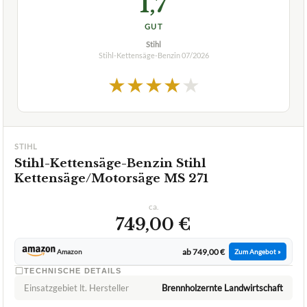
1,7
GUT
Stihl
Stihl-Kettensäge-Benzin
07/2026
★
★
★
★
★
STIHL
Stihl-Kettensäge-Benzin Stihl
Kettensäge/Motorsäge MS 271
ca.
749,00 €
ab 749,00 €
Amazon
Zum Angebot »
TECHNISCHE DETAILS
Einsatzgebiet lt. Hersteller
Brennholzernte Landwirtschaft