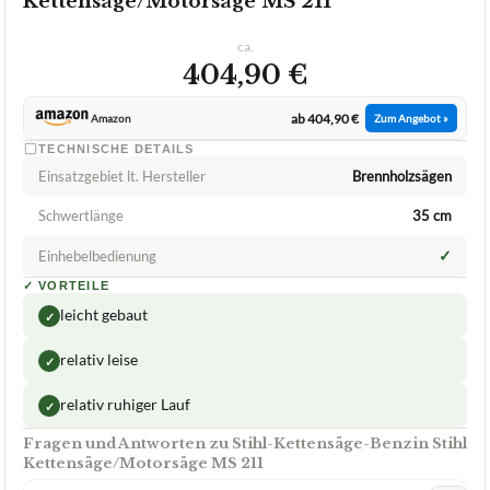
Kettensäge/Motorsäge MS 211
ca.
404,90 €
ab 404,90 €
Amazon
Zum Angebot »
TECHNISCHE DETAILS
Einsatzgebiet lt. Hersteller
Brennholzsägen
Schwertlänge
35 cm
✓
Einhebelbedienung
✓
VORTEILE
leicht gebaut
✓
relativ leise
✓
relativ ruhiger Lauf
✓
Fragen und Antworten zu Stihl-Kettensäge-Benzin Stihl
Kettensäge/Motorsäge MS 211