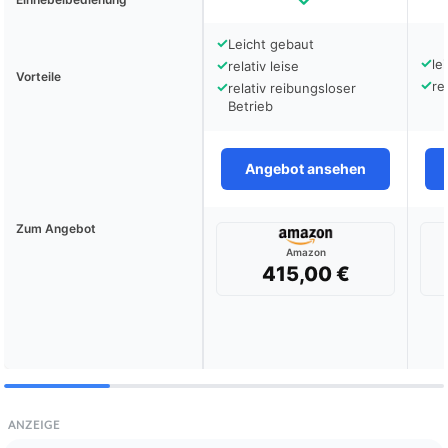
✓
Leicht gebaut
✓
✓
le
relativ leise
Vorteile
✓
✓
re
relativ reibungsloser
Betrieb
Angebot ansehen
Zum Angebot
Amazon
415,00 €
ANZEIGE