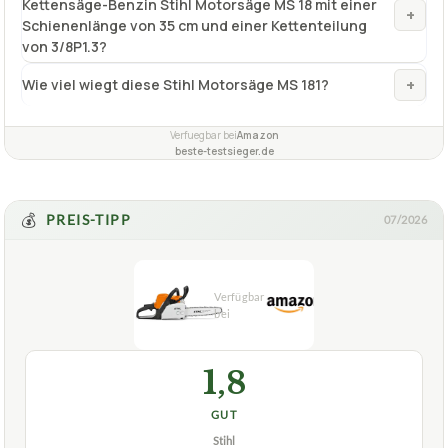
Kettensäge-Benzin Stihl Motorsäge MS 18 mit einer
+
Schienenlänge von 35 cm und einer Kettenteilung
von 3/8P1.3?
+
Wie viel wiegt diese Stihl Motorsäge MS 181?
Verfuegbar bei
Amazon
beste-testsieger.de
💰
PREIS-TIPP
07/2026
1,8
GUT
Stihl