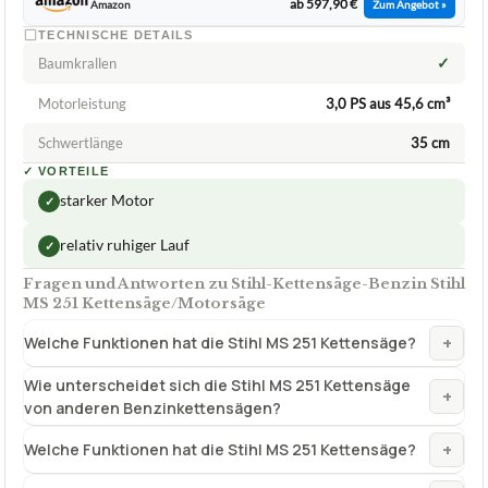
ab 597,90 €
Amazon
Zum Angebot »
TECHNISCHE DETAILS
✓
Baumkrallen
Motorleistung
3,0 PS aus 45,6 cm³
Schwertlänge
35 cm
✓
VORTEILE
starker Motor
✓
relativ ruhiger Lauf
✓
Fragen und Antworten zu Stihl-Kettensäge-Benzin Stihl
MS 251 Kettensäge/Motorsäge
+
Welche Funktionen hat die Stihl MS 251 Kettensäge?
Wie unterscheidet sich die Stihl MS 251 Kettensäge
+
von anderen Benzinkettensägen?
+
Welche Funktionen hat die Stihl MS 251 Kettensäge?