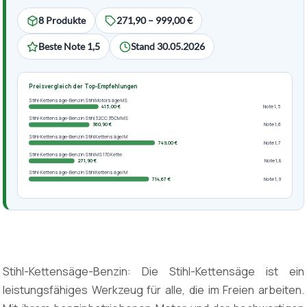
8 Produkte
271,90 – 999,00 €
Beste Note 1,5
Stand 30.05.2026
Preisvergleich der Top-Empfehlungen
Stihl-Kettensäge-Benzin Stihl Motorsäge MS
415,00 €
Note 1,5
Stihl-Kettensäge-Benzin Stihl 32CC 35CM MS
360,90 €
Note 1,6
Stihl-Kettensäge-Benzin Stihl Kettensäge/M
749,00 €
Note 1,7
Stihl-Kettensäge-Benzin Stihl MS 170 Kette
271,90 €
Note 1,8
Stihl-Kettensäge-Benzin Stihl Kettensäge/M
714,67 €
Note 1,9
Stihl-Kettensäge-Benzin: Die Stihl-Kettensäge ist ein
leistungsfähiges Werkzeug für alle, die im Freien arbeiten.