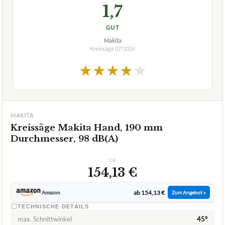
1,7
GUT
Makita
Kreissäge
07/2026
★
★
★
★
★
MAKITA
Kreissäge Makita Hand, 190 mm
Durchmesser, 98 dB(A)
ca.
154,13 €
ab 154,13 €
Amazon
Zum Angebot »
TECHNISCHE DETAILS
max. Schnittwinkel
45°