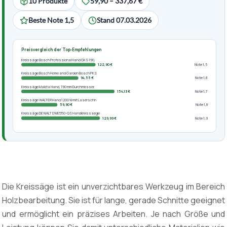
10 Produkte
59,90 – 337,67 €
Beste Note 1,5
Stand 07.03.2026
Preisvergleich der Top-Empfehlungen
Kreissäge Bosch Professional Hand GKS 190,
122,90 €
Note 1,5
Kreissäge Bosch Home and Garden Bosch PKS
94,55 €
Note 1,6
Kreissäge Makita Hand, 190 mm Durchmesser,
154,13 €
Note 1,7
Kreissäge WALTER Hand 1200 W mit Laserschn
59,90 €
Note 1,8
Kreissäge DEWALT DWE550-QS Handkreissaege
129,99 €
Note 1,9
Die Kreissäge ist ein unverzichtbares Werkzeug im Bereich
Holzbearbeitung. Sie ist für lange, gerade Schnitte geeignet
und ermöglicht ein präzises Arbeiten. Je nach Größe und