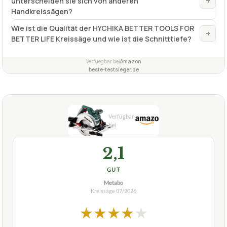
+
unterscheiden sie sich von anderen
Handkreissägen?
Wie ist die Qualität der HYCHIKA BETTER TOOLS FOR
+
BETTER LIFE Kreissäge und wie ist die Schnitttiefe?
Verfuegbar bei
Amazon
beste-testsieger.de
2,1
GUT
Metabo
Kreissäge
07/2026
★
★
★
★
★