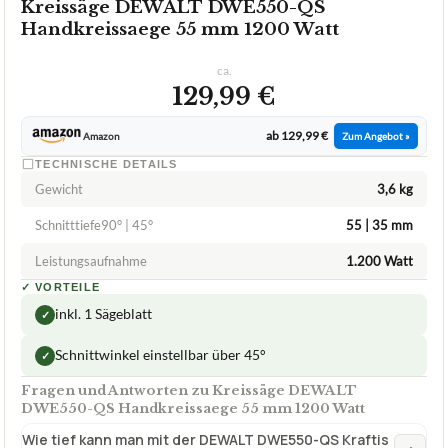
Kreissäge DEWALT DWE550-QS
Handkreissaege 55 mm 1200 Watt
ca.
129,99 €
ab 129,99 €
Amazon
Zum Angebot »
TECHNISCHE DETAILS
Gewicht
3,6 kg
Schnitttiefe90° | 45°
55 | 35 mm
Leistungsaufnahme
1.200 Watt
✓
VORTEILE
inkl. 1 Sägeblatt
✓
Schnittwinkel einstellbar über 45°
✓
Fragen und Antworten zu Kreissäge DEWALT
DWE550-QS Handkreissaege 55 mm 1200 Watt
Wie tief kann man mit der DEWALT DWE550-QS Kraftis