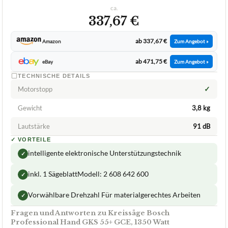
ca.
337,67 €
ab 337,67 €
Amazon
Zum Angebot »
ab 471,75 €
eBay
Zum Angebot »
TECHNISCHE DETAILS
✓
Motorstopp
Gewicht
3,8 kg
Lautstärke
91 dB
✓
VORTEILE
intelligente elektronische Unterstützungstechnik
✓
inkl. 1 SägeblattModell: 2 608 642 600
✓
Vorwählbare Drehzahl Für materialgerechtes Arbeiten
✓
Fragen und Antworten zu Kreissäge Bosch
Professional Hand GKS 55+ GCE, 1350 Watt