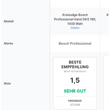
Kreissäge Bosch
Kr
Professional Hand GKS 190,
Modell
1400 Watt
Details
Bosch Professional
Marke
BESTE
EMPFEHLUNG
BESTE-TESTSIEGER.DE
1,5
Note
SEHR GUT
KREISSäGE
07/2026