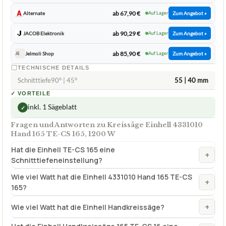
ab 67,90 €
Alternate
Auf Lager
Zum Angebot »
ab 90,29 €
JACOB Elektronik
Auf Lager
Zum Angebot »
ab 85,90 €
Jelmoli Shop
Auf Lager
Zum Angebot »
JE
TECHNISCHE DETAILS
Schnitttiefe90° | 45°
55 | 40 mm
✓
VORTEILE
inkl. 1 Sägeblatt
✓
Fragen und Antworten zu Kreissäge Einhell 4331010
Hand 165 TE-CS 165, 1200 W
Hat die Einhell TE-CS 165 eine
+
Schnitttiefeneinstellung?
Wie viel Watt hat die Einhell 4331010 Hand 165 TE-CS
+
165?
+
Wie viel Watt hat die Einhell Handkreissäge?