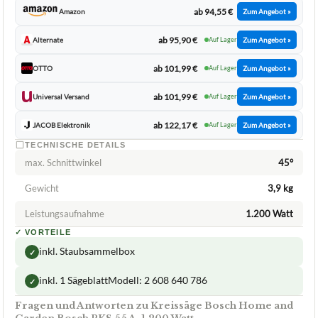
ab 94,55 €
Amazon
Zum Angebot »
ab 95,90 €
Alternate
Auf Lager
Zum Angebot »
ab 101,99 €
OTTO
Auf Lager
Zum Angebot »
ab 101,99 €
Universal Versand
Auf Lager
Zum Angebot »
ab 122,17 €
JACOB Elektronik
Auf Lager
Zum Angebot »
TECHNISCHE DETAILS
max. Schnittwinkel
45°
Gewicht
3,9 kg
Leistungsaufnahme
1.200 Watt
✓
VORTEILE
inkl. Staubsammelbox
✓
inkl. 1 SägeblattModell: 2 608 640 786
✓
Fragen und Antworten zu Kreissäge Bosch Home and