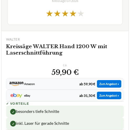
Kreissäge
07/2026
★
★
★
★
★
WALTER
Kreissäge WALTER Hand 1200 W mit
Laserschnittführung
ca.
59,90 €
ab 59,90 €
Amazon
Zum Angebot »
ab 31,50 €
eBay
Zum Angebot »
✓
VORTEILE
besonders tiefe Schnitte
✓
inkl. Laser für gerade Schnitte
✓