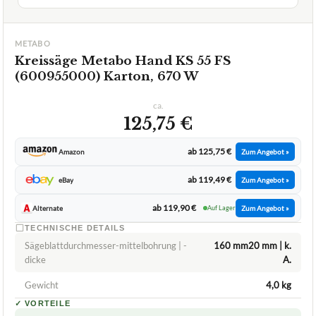
METABO
Kreissäge Metabo Hand KS 55 FS
(600955000) Karton, 670 W
ca.
125,75 €
ab 125,75 €
Amazon
Zum Angebot »
ab 119,49 €
eBay
Zum Angebot »
ab 119,90 €
Alternate
Auf Lager
Zum Angebot »
TECHNISCHE DETAILS
Sägeblattdurchmesser-mittelbohrung | -
160 mm20 mm | k.
dicke
A.
Gewicht
4,0 kg
✓
VORTEILE