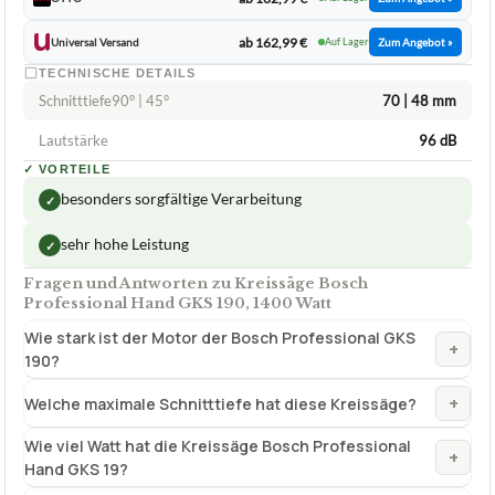
ab 162,99 €
Universal Versand
Auf Lager
Zum Angebot »
TECHNISCHE DETAILS
Schnitttiefe90° | 45°
70 | 48 mm
Lautstärke
96 dB
✓
VORTEILE
besonders sorgfältige Verarbeitung
✓
sehr hohe Leistung
✓
Fragen und Antworten zu Kreissäge Bosch
Professional Hand GKS 190, 1400 Watt
Wie stark ist der Motor der Bosch Professional GKS
+
190?
+
Welche maximale Schnitttiefe hat diese Kreissäge?
Wie viel Watt hat die Kreissäge Bosch Professional
+
Hand GKS 19?