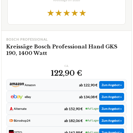
★
★
★
★
★
BOSCH PROFESSIONAL
Kreissäge Bosch Professional Hand GKS
190, 1400 Watt
ca.
122,90 €
ab 122,90 €
Amazon
Zum Angebot »
ab 134,08 €
eBay
Zum Angebot »
ab 152,90 €
Alternate
Auf Lager
Zum Angebot »
ab 182,06 €
Büroshop24
Auf Lager
Zum Angebot »
ab 162,99 €
OTTO
Auf Lager
Zum Angebot »