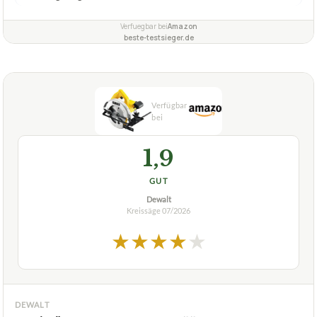
Verfuegbar bei
Amazon
beste-testsieger.de
1,9
GUT
Dewalt
Kreissäge
07/2026
★
★
★
★
★
DEWALT