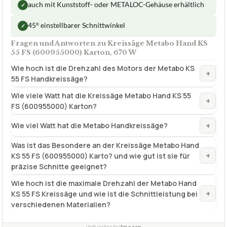
auch mit Kunststoff- oder METALOC-Gehäuse erhältlich
✓
45° einstellbarer Schnittwinkel
✓
Fragen und Antworten zu Kreissäge Metabo Hand KS
55 FS (600955000) Karton, 670 W
Wie hoch ist die Drehzahl des Motors der Metabo KS
+
55 FS Handkreissäge?
Wie viele Watt hat die Kreissäge Metabo Hand KS 55
+
FS (600955000) Karton?
+
Wie viel Watt hat die Metabo Handkreissäge?
Was ist das Besondere an der Kreissäge Metabo Hand
+
KS 55 FS (600955000) Karto? und wie gut ist sie für
präzise Schnitte geeignet?
Wie hoch ist die maximale Drehzahl der Metabo Hand
+
KS 55 FS Kreissäge und wie ist die Schnittleistung bei
verschiedenen Materialien?
Verfuegbar bei
Amazon