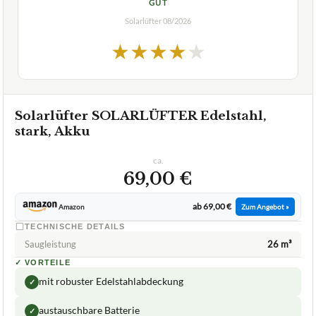
GUT
Solarlüfter
08/2026
★
★
★
★
★
Solarlüfter SOLARLÜFTER Edelstahl,
stark, Akku
ca.
69,00 €
ab 69,00 €
Amazon
Zum Angebot »
TECHNISCHE DETAILS
Saugleistung
26 m³
✓
VORTEILE
mit robuster Edelstahlabdeckung
✓
austauschbare Batterie
✓