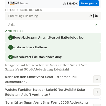
ab 139,40 €
Amazon
Zum Angebot »
TECHNISCHE DETAILS
Entlüftung I Belüftung
Ja | Ja
✓
Akku
✓
VORTEILE
Boost-Taste zum Umschalten auf Batteriebetrieb
✓
austauschbare Batterie
✓
mit robuster Edelstahlabdeckung
✓
Fragen und Antworten zu Solarlüfter Smart Vent
SmartVent 300S Abdeckung Edelstahl
Kann ich den SmartVent Solarlüfter manuell
+
ausschalten?
Welche Funktion hat der Solarlüfter JVSISM Solar
+
Edelstahl Abluft Ventilator?
Solarlüfter Smart Vent SmartVent 300S Abdeckung