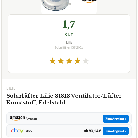
1,7
GUT
Lilie
Solarlüfter
08/2026
★
★
★
★
★
LILIE
Solarlüfter Lilie 31813 Ventilator/Lüfter
Kunststoff, Edelstahl
Amazon
Zum Angebot »
ab 80,14 €
eBay
Zum Angebot »