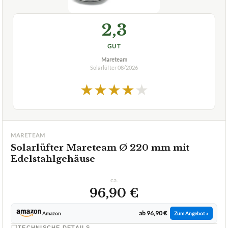
2,3
GUT
Mareteam
Solarlüfter
08/2026
★
★
★
★
★
MARETEAM
Solarlüfter Mareteam Ø 220 mm mit
Edelstahlgehäuse
ca.
96,90 €
ab 96,90 €
Amazon
Zum Angebot »
TECHNISCHE DETAILS