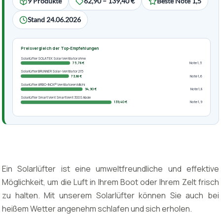
9 Produkte
62,90 – 139,40 €
Beste Note 1,5
Stand 24.06.2026
Preisvergleich der Top-Empfehlungen
Solarlüfter SOLATEK Solar Ventilator ohne
75,78 €
Note 1,5
Solarlüfter BRUNNER Solar-Ventilator 215
73,88 €
Note 1,6
Solarlüfter ARBO-INOX® Ventilatoren Milchi
94,90 €
Note 1,8
Solarlüfter Smart Vent SmartVent 300S Abde
139,40 €
Note 1,9
Ein Solarlüfter ist eine umweltfreundliche und effektive
Möglichkeit, um die Luft in Ihrem Boot oder Ihrem Zelt frisch
zu halten. Mit unserem Solarlüfter können Sie auch bei
heißem Wetter angenehm schlafen und sich erholen.