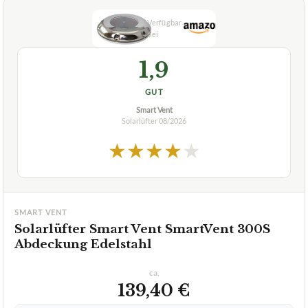
1,9
GUT
Smart Vent
Solarlüfter
08/2026
★
★
★
★
★
SMART VENT
Solarlüfter Smart Vent SmartVent 300S
Abdeckung Edelstahl
ca.
139,40 €