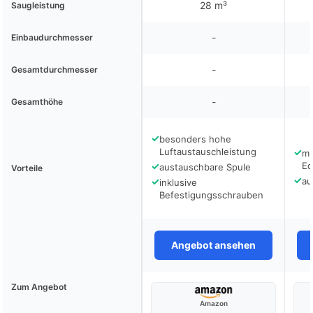
28 m³
Saugleistung
-
Einbaudurchmesser
-
Gesamtdurchmesser
-
Gesamthöhe
✓
besonders hohe
Luftaustauschleistung
✓
mi
✓
Ed
austauschbare Spule
Vorteile
✓
✓
au
inklusive
Befestigungsschrauben
Angebot ansehen
Zum Angebot
Amazon