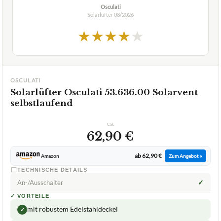
Osculati
Solarlüfter
08/2026
★
★
★
★
★
OSCULATI
Solarlüfter Osculati 53.636.00 Solarvent
selbstlaufend
ca.
62,90 €
ab 62,90 €
Amazon
Zum Angebot »
TECHNISCHE DETAILS
✓
An-/Ausschalter
✓
VORTEILE
mit robustem Edelstahldeckel
✓