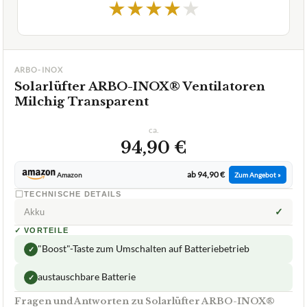
★
★
★
★
★
ARBO-INOX
Solarlüfter ARBO-INOX® Ventilatoren
Milchig Transparent
ca.
94,90 €
ab 94,90 €
Amazon
Zum Angebot »
TECHNISCHE DETAILS
✓
Akku
✓
VORTEILE
"Boost"-Taste zum Umschalten auf Batteriebetrieb
✓
austauschbare Batterie
✓
Fragen und Antworten zu Solarlüfter ARBO-INOX®