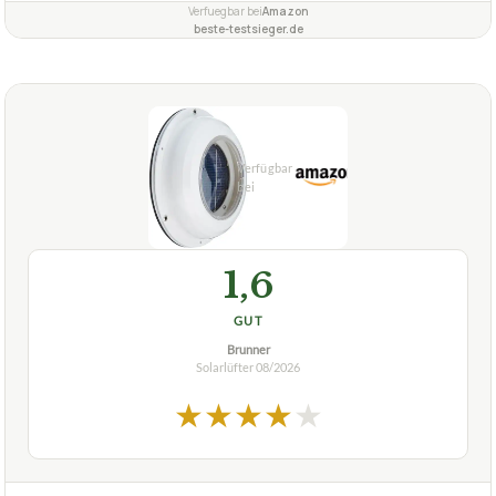
Verfuegbar bei
Amazon
beste-testsieger.de
1,6
GUT
Brunner
Solarlüfter
08/2026
★
★
★
★
★