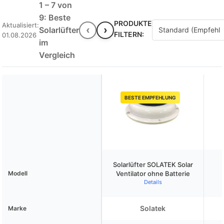
1 – 7 von
9: Beste
PRODUKTE
Aktualisiert:
‹
›
Solarlüfter
FILTERN:
01.08.2026
im
Vergleich
BESTE EMPFEHLUNG
Solarlüfter SOLATEK Solar
Modell
Ventilator ohne Batterie
Details
Solatek
Marke