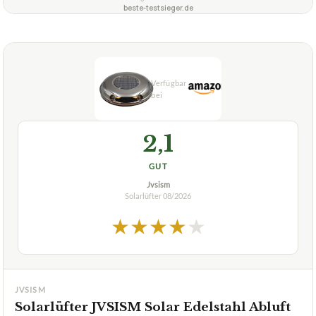
beste-testsieger.de
2,1
GUT
Jvsism
Solarlüfter
08/2026
★
★
★
★
★
JVSISM
Solarlüfter JVSISM Solar Edelstahl Abluft