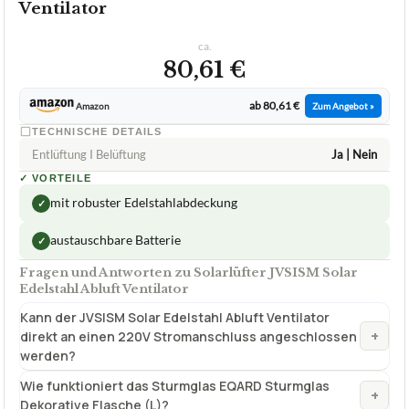
Ventilator
ca.
80,61 €
ab 80,61 €
Amazon
Zum Angebot »
TECHNISCHE DETAILS
Entlüftung I Belüftung
Ja | Nein
✓
VORTEILE
mit robuster Edelstahlabdeckung
✓
austauschbare Batterie
✓
Fragen und Antworten zu Solarlüfter JVSISM Solar
Edelstahl Abluft Ventilator
Kann der JVSISM Solar Edelstahl Abluft Ventilator
+
direkt an einen 220V Stromanschluss angeschlossen
werden?
Wie funktioniert das Sturmglas EQARD Sturmglas
+
Dekorative Flasche (L)?