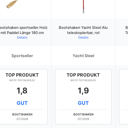
ootshaken sportseller Holz
Bootshaken Yacht Steel Alu
B
mit Paddel Länge 180 cm
teleskopierbar, rot
T
Details
Details
Sportseller
Yacht Steel
TOP PRODUKT
TOP PRODUKT
BESTE-TESTSIEGER.DE
BESTE-TESTSIEGER.DE
1,8
1,9
GUT
GUT
BOOTSHAKEN
BOOTSHAKEN
07/2026
07/2026