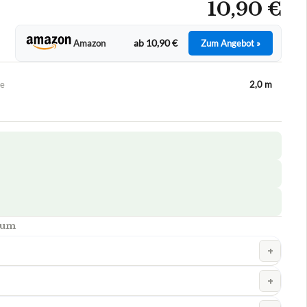
10,90 €
ab 10,90 €
Amazon
Zum Angebot »
e
2,0 m
ium
+
+