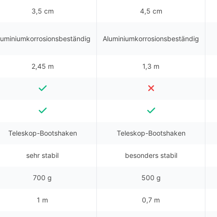
3,5 cm
4,5 cm
luminiumkorrosionsbeständig
Aluminiumkorrosionsbeständig
2,45 m
1,3 m
Teleskop-Bootshaken
Teleskop-Bootshaken
sehr stabil
besonders stabil
700 g
500 g
1 m
0,7 m