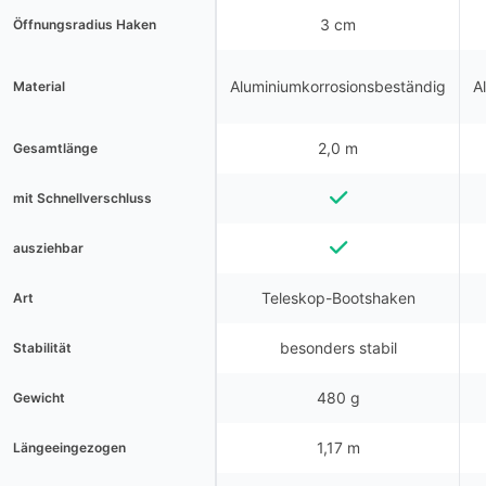
3 cm
Öffnungsradius Haken
Aluminiumkorrosionsbeständig
A
Material
2,0 m
Gesamtlänge
mit Schnellverschluss
ausziehbar
Teleskop-Bootshaken
Art
besonders stabil
Stabilität
480 g
Gewicht
1,17 m
Längeeingezogen