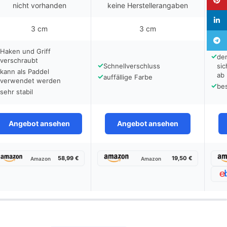
nicht vorhanden
keine Herstellerangaben
linked
3 cm
3 cm
Teleg
Haken und Griff
✓
der
verschraubt
✓
Schnellverschluss
sic
kann als Paddel
ab
✓
auffällige Farbe
verwendet werden
✓
bes
sehr stabil
Angebot ansehen
Angebot ansehen
58,99 €
19,50 €
Amazon
Amazon