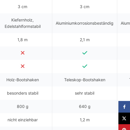
3 cm
3 cm
Kiefernholz,
Aluminiumkorrosionsbeständig
Alum
Edelstahlformstabil
1,8 m
2,1 m
Holz-Bootshaken
Teleskop-Bootshaken
besonders stabil
sehr stabil
800 g
640 g
Faceb
X
nicht einziehbar
1,2 m
Pinter