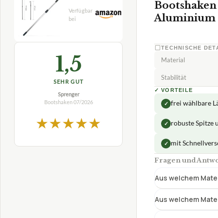
Bootshaken 
Aluminium
TECHNISCHE DET
1,5
Material
Stabilität
SEHR GUT
✓
VORTEILE
Sprenger
Bootshaken
07/2026
frei wählbare L
✓
★
★
★
★
★
robuste Spitze
✓
mit Schnellvers
✓
Fragen und Antwo
Aus welchem Mater
Aus welchem Mater