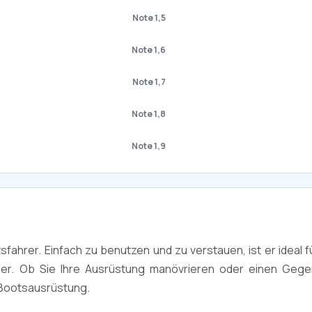
Note 1,5
Note 1,6
Note 1,7
Note 1,8
Note 1,9
fahrer. Einfach zu benutzen und zu verstauen, ist er ideal f
r. Ob Sie Ihre Ausrüstung manövrieren oder einen Geg
r Bootsausrüstung.