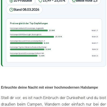
10 Produkte
15,99 – 25,55 €
Beste Note 1,5
Stand 08.03.2026
Preisvergleich der Top-Empfehlungen
Halslampe omitium LED Leselampe, Augenpfle
21,99 €
Note 1,5
Halslampe HUNYYN Neck Light, Book Light fo
25,55 €
Note 1,6
Halslampe Glocusent Hals Leselampe Buch, 3
18,99 €
Note 1,7
Halslampe Topnma Wiederaufladbare Buchlamp
19,99 €
Note 1,8
Halslampe Opard LED Leselampe für Buch 180
15,99 €
Note 1,9
Erleuchte deine Nacht mit einer hochmodernen Halslampe
Stell dir vor, es ist nach Einbruch der Dunkelheit und du bist
draußen beim Campen, Wandern oder einfach nur bei der