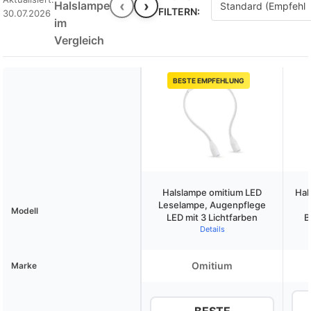
‹
›
Halslampe
FILTERN:
30.07.2026
im
Vergleich
BESTE EMPFEHLUNG
Halslampe omitium LED
Hal
Leselampe, Augenpflege
Modell
LED mit 3 Lichtfarben
B
Details
Omitium
Marke