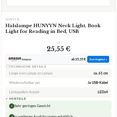
HUNYYN
Halslampe HUNYYN Neck Light, Book
Light for Reading in Bed, USB
ca.
25,55 €
ab 25,55 €
Amazon
Zum Angebot »
TECHNISCHE DETAILS
Länge (von Lampe zu Lampe)
ca. 61 cm
Wiederaufladbar per
Ja USB-Kabel
Lichtquelle/n Anzahl
LEDs4
✓
VORTEILE
Sehr geringes Gewicht
✓
in weiteren Ausführungen erhältlich
✓