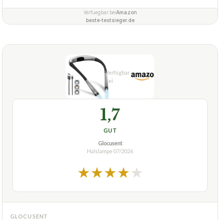
Verfuegbar bei
Amazon
beste-testsieger.de
1,7
GUT
Glocusent
Halslampe
07/2026
★
★
★
★
★
GLOCUSENT