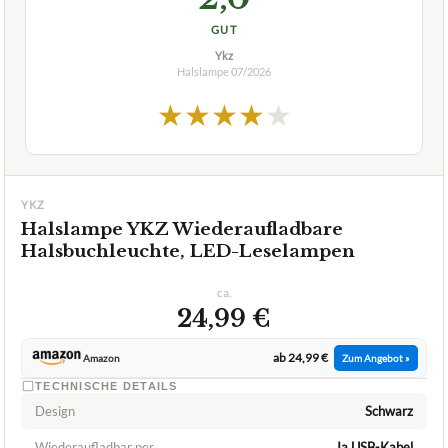
GUT
Ykz
Halslampe
07/2026
★
★
★
★
★
YKZ
Halslampe YKZ Wiederaufladbare
Halsbuchleuchte, LED-Leselampen
ca.
24,99 €
ab 24,99 €
Amazon
Zum Angebot »
TECHNISCHE DETAILS
Design
Schwarz
Wiederaufladbar per
Ja USB-Kabel