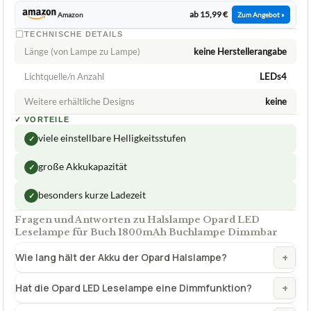
ab 15,99 €
Amazon
Zum Angebot »
TECHNISCHE DETAILS
Länge (von Lampe zu Lampe)
keine Herstellerangabe
Lichtquelle/n Anzahl
LEDs4
Weitere erhältliche Designs
keine
✓
VORTEILE
viele einstellbare Helligkeitsstufen
✓
große Akkukapazität
✓
besonders kurze Ladezeit
✓
Fragen und Antworten zu Halslampe Opard LED
Leselampe für Buch 1800mAh Buchlampe Dimmbar
+
Wie lang hält der Akku der Opard Halslampe?
+
Hat die Opard LED Leselampe eine Dimmfunktion?