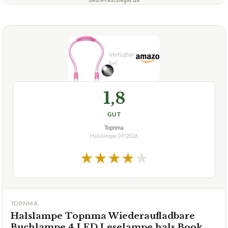
1,8
GUT
Topnma
Halslampe
07/2026
★
★
★
★
★
TOPNMA
Halslampe Topnma Wiederaufladbare
Buchlampe 4 LED Leselampe hals,Book