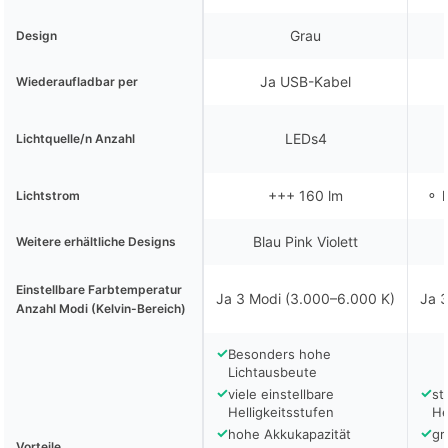
Grau
Design
Ja USB-Kabel
Wiederaufladbar per
LEDs4
Lichtquelle/n Anzahl
+++ 160 lm
⚬ k
Lichtstrom
Blau Pink Violett
Weitere erhältliche Designs
Einstellbare Farbtemperatur
Ja 3 Modi (3.000–6.000 K)
Ja 
Anzahl Modi (Kelvin-Bereich)
✓
Besonders hohe
Lichtausbeute
✓
✓
viele einstellbare
st
Helligkeitsstufen
He
✓
✓
hohe Akkukapazität
gr
Vorteile