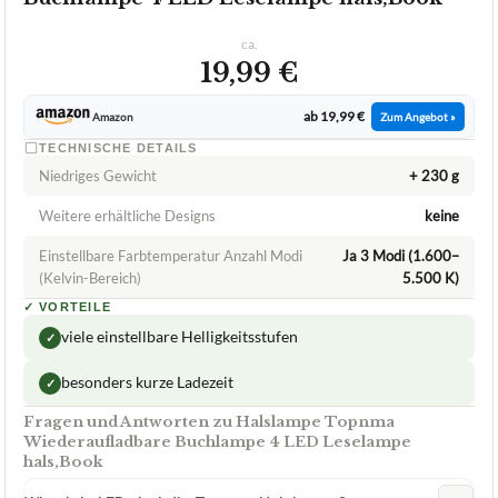
ca.
19,99 €
ab 19,99 €
Amazon
Zum Angebot »
TECHNISCHE DETAILS
Niedriges Gewicht
+ 230 g
Weitere erhältliche Designs
keine
Einstellbare Farbtemperatur Anzahl Modi
Ja 3 Modi (1.600–
(Kelvin-Bereich)
5.500 K)
✓
VORTEILE
viele einstellbare Helligkeitsstufen
✓
besonders kurze Ladezeit
✓
Fragen und Antworten zu Halslampe Topnma
Wiederaufladbare Buchlampe 4 LED Leselampe
hals,Book