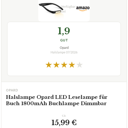
1,9
GUT
Opard
Halslampe
07/2026
★
★
★
★
★
OPARD
Halslampe Opard LED Leselampe für
Buch 1800mAh Buchlampe Dimmbar
ca.
15,99 €