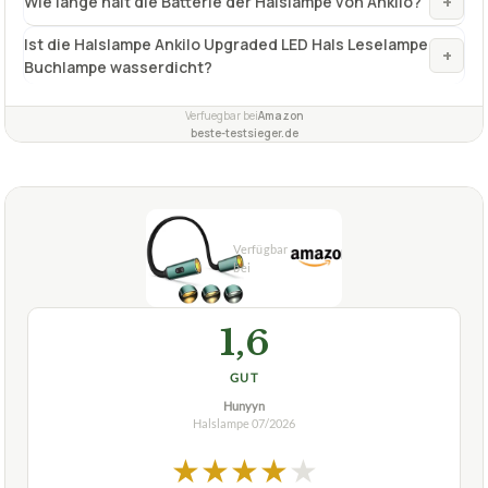
+
Wie lange hält die Batterie der Halslampe von Ankilo?
Ist die Halslampe Ankilo Upgraded LED Hals Leselampe
+
Buchlampe wasserdicht?
Verfuegbar bei
Amazon
beste-testsieger.de
1,6
GUT
Hunyyn
Halslampe
07/2026
★
★
★
★
★