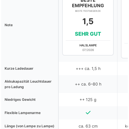
BESTE
EMPFEHLUNG
BESTE-TESTSIEGER.DE
1,5
Note
SEHR GUT
HALSLAMPE
07/2026
+++ ca. 1,5 h
Kurze Ladedauer
Akkukapazität Leuchtdauer
++ ca. 6–80 h
pro Ladung
++ 125 g
Niedriges Gewicht
Flexible Lampenarme
ca. 63 cm
ke
Länge (von Lampe zu Lampe)