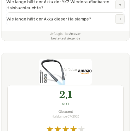
Wie lange hält der Akku der YKZ Wiederaufladbaren
+
Halsbuchleuchte?
+
Wie lange hält der Akku dieser Halslampe?
Verfuegbar bei
Amazon
beste-testsieger.de
2,1
GUT
Glocusent
Halslampe
07/2026
★
★
★
★
★