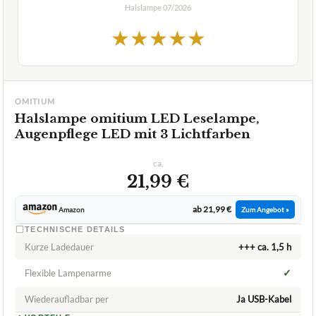
Halslampe
07/2026
★
★
★
★
★
OMITIUM
Halslampe omitium LED Leselampe,
Augenpflege LED mit 3 Lichtfarben
ca.
21,99 €
ab 21,99 €
Amazon
Zum Angebot »
TECHNISCHE DETAILS
Kurze Ladedauer
+++ ca. 1,5 h
✓
Flexible Lampenarme
Wiederaufladbar per
Ja USB-Kabel