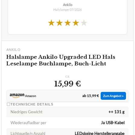
Ankilo
Halslampe
07/2026
★
★
★
★
★
ANKILO
Halslampe Ankilo Upgraded LED Hals
Leselampe Buchlampe, Buch-Licht
ca.
15,99 €
ab 15,99 €
Amazon
Zum Angebot »
TECHNISCHE DETAILS
Niedriges Gewicht
++ 131 g
Wiederaufladbar per
Ja USB-Kabel
Lichtquelle/n Anzahl
LEDskeine Herstellerangabe