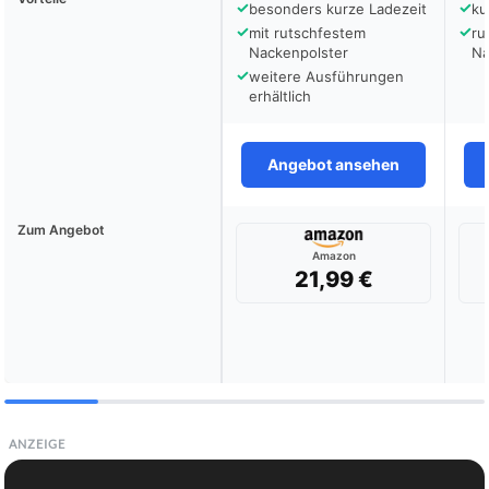
✓
✓
besonders kurze Ladezeit
ku
✓
✓
mit rutschfestem
ru
Nackenpolster
Na
✓
weitere Ausführungen
erhältlich
Angebot ansehen
Zum Angebot
Amazon
21,99 €
ANZEIGE