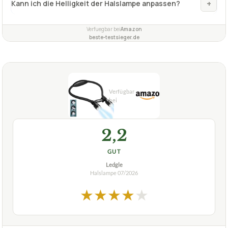
+
Kann ich die Helligkeit der Halslampe anpassen?
Verfuegbar bei
Amazon
beste-testsieger.de
2,2
GUT
Ledgle
Halslampe
07/2026
★
★
★
★
★