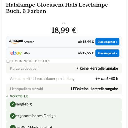
Halslampe Glocusent Hals Leselampe
Buch, 3 Farben
ca.
18,99 €
ab 18,99 €
Amazon
Zum Angebot »
ab 19,99 €
eBay
Zum Angebot »
TECHNISCHE DETAILS
Kurze Ladedauer
⚬ keine Herstellerangabe
Akkukapazität Leuchtdauer pro Ladung
++ ca. 6–80 h
Lichtquelle/n Anzahl
LEDskeine Herstellerangabe
✓
VORTEILE
langlebig
✓
ergonomisches Design
✓
große Akkukapazität
✓