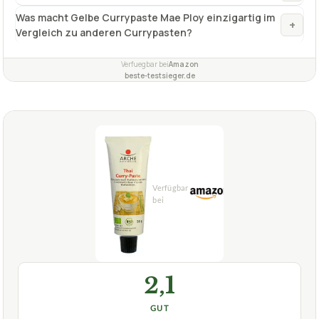
2,1
GUT
Arche Naturküche
Gelbe Currypaste
07/2026
★
★
★
★
★