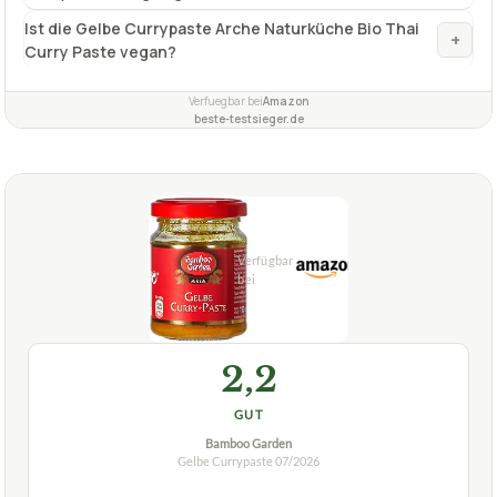
2,2
GUT
Bamboo Garden
Gelbe Currypaste
07/2026
★
★
★
★
★
BAMBOO GARDEN