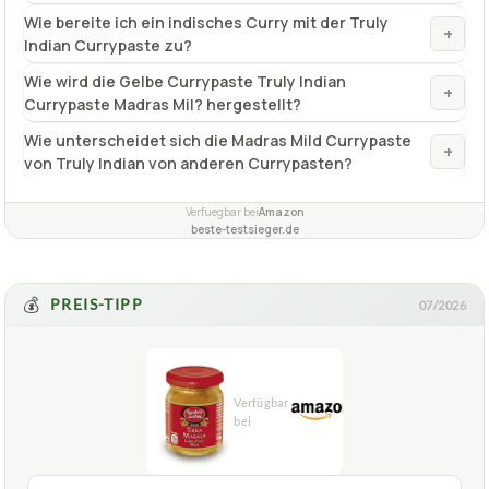
Wie unterscheidet sich die Madras Mild Currypaste
+
von Truly Indian von anderen Currypasten?
Verfuegbar bei
Amazon
beste-testsieger.de
💰
PREIS-TIPP
07/2026
1,8
GUT
Bamboo Garden
Gelbe Currypaste
07/2026