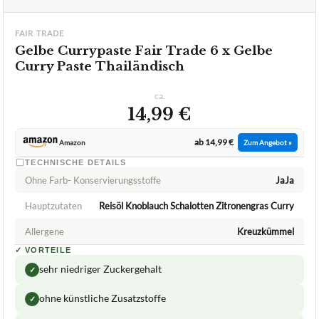
ca.
14,99 €
ab 14,99 €
Amazon
Zum Angebot »
TECHNISCHE DETAILS
Ohne Farb- Konservierungsstoffe
JaJa
Hauptzutaten
Reisöl Knoblauch Schalotten Zitronengras Curry
Allergene
Kreuzkümmel
✓
VORTEILE
sehr niedriger Zuckergehalt
✓
ohne künstliche Zusatzstoffe
✓
universell einsetzbar
✓
Fragen und Antworten zu Gelbe Currypaste Fair Trade
6 x Gelbe Curry Paste Thailändisch
Was bedeutet 'Fair Trade' in Bezug auf die Gelbe
+