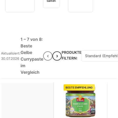
Samen
1 – 7 von 8:
Beste
Gelbe
PRODUKTE
Aktualisiert:
‹
›
FILTERN:
30.07.2026
Currypaste
im
Vergleich
BESTE EMPFEHLUNG