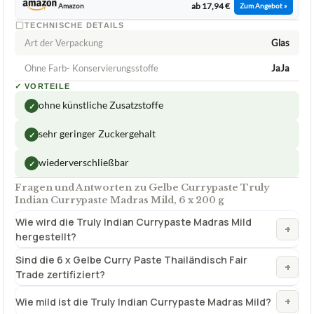
✓
VORTEILE
ohne künstliche Zusatzstoffe
✓
sehr geringer Zuckergehalt
✓
wiederverschließbar
✓
Fragen und Antworten zu Gelbe Currypaste Truly
Indian Currypaste Madras Mild, 6 x 200 g
Wie wird die Truly Indian Currypaste Madras Mild
+
hergestellt?
Sind die 6 x Gelbe Curry Paste Thailändisch Fair
+
Trade zertifiziert?
+
Wie mild ist die Truly Indian Currypaste Madras Mild?
Wie bereite ich ein indisches Curry mit der Truly
+
Indian Currypaste zu?
Wie wird die Gelbe Currypaste Truly Indian
+
Currypaste Madras Mil? hergestellt?