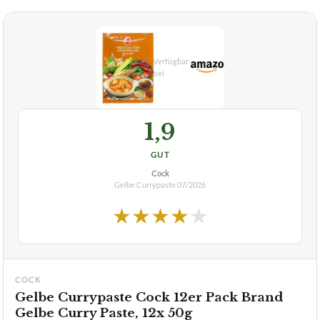
1,9
GUT
Cock
Gelbe Currypaste
07/2026
★
★
★
★
★
COCK
Gelbe Currypaste Cock 12er Pack Brand
Gelbe Curry Paste, 12x 50g
ca.
8,99 €
ab 8,99 €
Amazon
Zum Angebot »