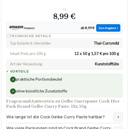
TECHNISCHE DETAILS
Typ Schärfe lt. Hersteller
Thai-Currymild
Inhalt Preis pro 100 g
12 x 50 g 1,57 € pro 100 g
Art der Verpackung
Kunststofftüte
✓
VORTEILE
praktische Portionsbeutel
✓
ohne künstliche Zusatzstoffe
✓
Fragen und Antworten zu Gelbe Currypaste Cock 12er
Pack Brand Gelbe Curry Paste, 12x 50g
+
Wie lange ist die Cock Gelbe Curry Paste haltbar?
Wie viele Packungen sind im Cock Brand Gelbe Curry
+
Paste 12er Pack enthalten?
In welcher Verpackungseinheit wird diese Gelbe
+
Currypaste von Cock verkauft?
Welche Verwendung hat die Gelbe Currypaste Cock