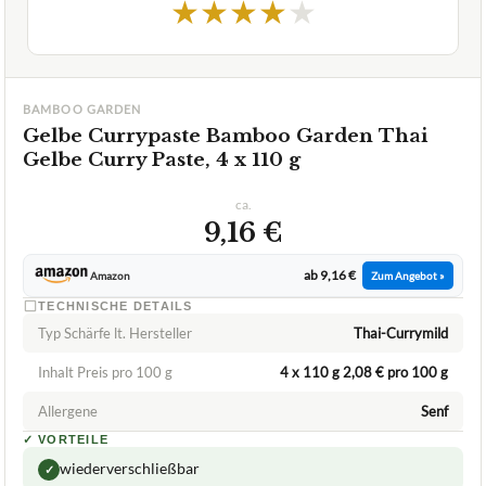
Gelbe Currypaste Bamboo Garden Thai
Gelbe Curry Paste, 4 x 110 g
ca.
9,16 €
ab 9,16 €
Amazon
Zum Angebot »
TECHNISCHE DETAILS
Typ Schärfe lt. Hersteller
Thai-Currymild
Inhalt Preis pro 100 g
4 x 110 g 2,08 € pro 100 g
Allergene
Senf
✓
VORTEILE
wiederverschließbar
✓
Fragen und Antworten zu Gelbe Currypaste Bamboo
Garden Thai Gelbe Curry Paste, 4 x 110 g
Wie lange kann ich die gelbe Currypaste Bamboo
+
Garden Thai Gelbe Curry Paste aufbewahren?