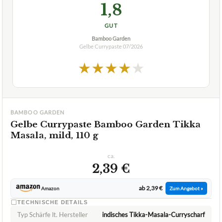
★
★
★
★
★
BAMBOO GARDEN
Gelbe Currypaste Bamboo Garden Tikka
Masala, mild, 110 g
ca.
2,39 €
ab 2,39 €
Amazon
Zum Angebot »
TECHNISCHE DETAILS
Typ Schärfe lt. Hersteller
indisches Tikka-Masala-Curryscharf
Ohne künstliche Aromen Süßungsmittel
NeinNein
Wasser Kokosnussmilchpulver Tomatenmark
Hauptzutaten
Kokosraspeln Ingwer
✓
VORTEILE