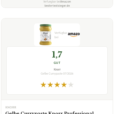
1,7
GUT
Knorr
Gelbe Currypaste
07/2026
★
★
★
★
★
KNORR
Gelbe Currypaste Knorr Professional
Würzpaste Curry mild, 750g
ca.
16,79 €