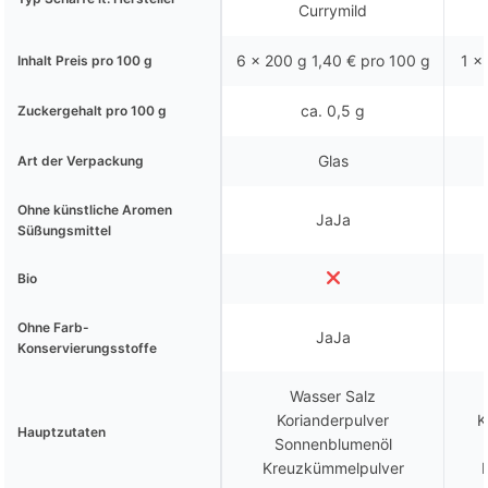
Currymild
6 x 200 g 1,40 € pro 100 g
1 x
Inhalt Preis pro 100 g
ca. 0,5 g
Zuckergehalt pro 100 g
Glas
Art der Verpackung
Ohne künstliche Aromen
JaJa
Süßungsmittel
Bio
Ohne Farb-
JaJa
Konservierungsstoffe
Wasser Salz
Korianderpulver
K
Hauptzutaten
Sonnenblumenöl
Kreuzkümmelpulver