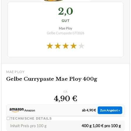
★
★
★
★
★
MAE PLOY
Gelbe Currypaste Mae Ploy 400g
ca.
4,90 €
ab 4,90 €
Amazon
Zum Angebot »
TECHNISCHE DETAILS
Inhalt Preis pro 100 g
400 g 1,00 € pro 100 g
Ohne Farb- Konservierungsstoffe
JaJa
Allergene
keine
✓
VORTEILE
ohne künstliche Zusatzstoffe
✓