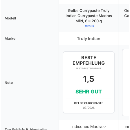
Gelbe Currypaste Truly
Ge
Indian Currypaste Madras
Gar
Modell
Mild, 6 x 200 g
Details
Truly Indian
Marke
BESTE
EMPFEHLUNG
BESTE-TESTSIEGER.DE
1,5
Note
SEHR GUT
GELBE CURRYPASTE
07/2026
indisches Madras-
in
Typ Schärfe lt. Hersteller