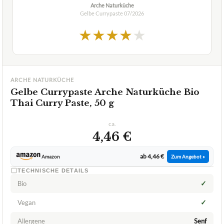
ARCHE NATURKÜCHE
Gelbe Currypaste Arche Naturküche Bio
Thai Curry Paste, 50 g
ca.
4,46 €
ab 4,46 €
Amazon
Zum Angebot »
TECHNISCHE DETAILS
✓
Bio
✓
Vegan
Allergene
Senf
✓
VORTEILE
mit Bio-Siegel
✓
ohne künstliche Zusatzstoffe
✓