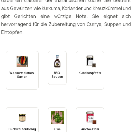
dabei ein Klassiker der thailändischen Küche. Sie besteht
aus Gewürzen wie Kurkuma, Koriander und Kreuzkümmel und
gibt Gerichten eine würzige Note. Sie eignet sich
hervorragend für die Zubereitung von Currys, Suppen und
Eintöpfen.
Wassermelonen-
BBQ-
Kubebenpfeffer
Samen
Saucen
Buchweizenhonig
Kiwi-
Ancho-Chili