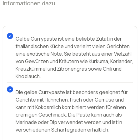
Gelbe Currypaste ist eine beliebte Zutat in der
thailändischen Küche und verleiht vielen Gerichten
eine exotische Note. Sie besteht aus einer Vielzahl
von Gewürzen und Kräutern wie Kurkuma, Koriander,
Kreuzkümmel und Zitronengras sowie Chili und
Knoblauch.
Die gelbe Currypaste ist besonders geeignet für
Gerichte mit Hühnchen, Fisch oder Gemüse und
kann mit Kokosmilch kombiniert werden für einen
cremigen Geschmack. Die Paste kann auch als
Marinade oder Dip verwendet werden und ist in
verschiedenen Schärfegraden erhältlich.
Beim Kauf von gelber Currypaste sollte man auf die
Zutatenliste achten, um sicherzustellen, dass es
keine künstlichen Aromen oder
Konservierungsmittel enthält. Es ist auch
empfehlenswert, die Paste in einem