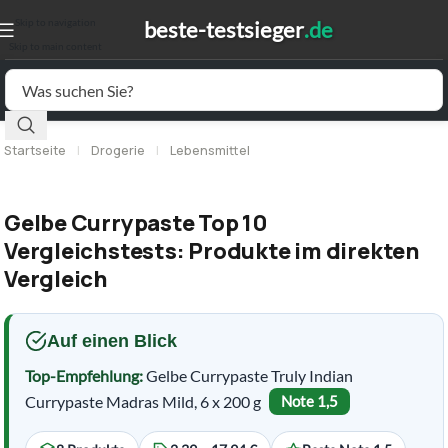
Skip to navigation
Skip to main content
Startseite
|
Drogerie
|
Lebensmittel
Gelbe Currypaste Top 10
Vergleichstests: Produkte im direkten
Vergleich
Auf einen Blick
Top-Empfehlung:
Gelbe Currypaste Truly Indian
Currypaste Madras Mild, 6 x 200 g
Note 1,5