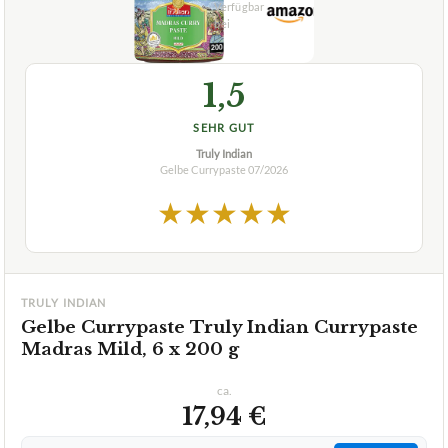
SEHR GUT
Truly Indian
Gelbe Currypaste
07/2026
★
★
★
★
★
TRULY INDIAN
Gelbe Currypaste Truly Indian Currypaste
Madras Mild, 6 x 200 g
ca.
17,94 €
ab 17,94 €
Amazon
Zum Angebot »
TECHNISCHE DETAILS
Art der Verpackung
Glas
Ohne Farb- Konservierungsstoffe
JaJa