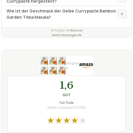
beste-testsieger.de
1,6
GUT
Fair Trade
Gelbe Currypaste
07/2026
★
★
★
★
★
FAIR TRADE
Gelbe Currypaste Fair Trade 6 x Gelbe
Curry Paste Thailändisch