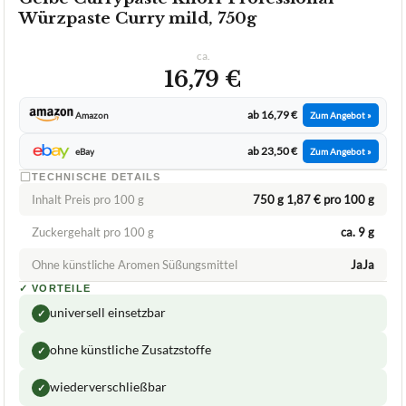
ab 16,79 €
Amazon
Zum Angebot »
ab 23,50 €
eBay
Zum Angebot »
TECHNISCHE DETAILS
Inhalt Preis pro 100 g
750 g 1,87 € pro 100 g
Zuckergehalt pro 100 g
ca. 9 g
Ohne künstliche Aromen Süßungsmittel
JaJa
✓
VORTEILE
universell einsetzbar
✓
ohne künstliche Zusatzstoffe
✓
wiederverschließbar
✓
Fragen und Antworten zu Gelbe Currypaste Knorr
Professional Würzpaste Curry mild, 750g
In welchen Mengen kann die Knorr Professional
+
Würzpaste Curry mild verwendet werden?