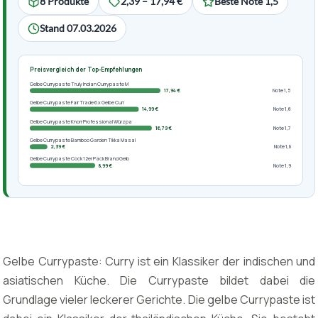
8 Produkte
2,39 – 17,94 €
Beste Note 1,5
Stand 07.03.2026
Preisvergleich der Top-Empfehlungen
Gelbe Currypaste Truly Indian Currypaste M
17,94 €
Note 1,5
Gelbe Currypaste Fair Trade 6 x Gelbe Curr
14,99 €
Note 1,6
Gelbe Currypaste Knorr Professional Würzpa
16,79 €
Note 1,7
Gelbe Currypaste Bamboo Garden Tikka Masal
2,39 €
Note 1,8
Gelbe Currypaste Cock 12er Pack Brand Gelb
8,99 €
Note 1,9
Gelbe Currypaste: Curry ist ein Klassiker der indischen und
asiatischen Küche. Die Currypaste bildet dabei die
Grundlage vieler leckerer Gerichte. Die gelbe Currypaste ist