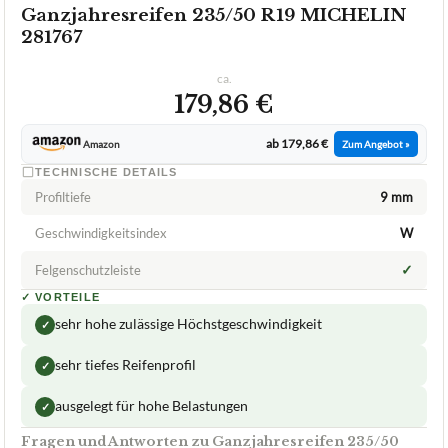
Ganzjahresreifen 235/50 R19 MICHELIN
281767
ca.
179,86 €
ab 179,86 €
Amazon
Zum Angebot »
TECHNISCHE DETAILS
Profiltiefe
9 mm
Geschwindigkeitsindex
W
✓
Felgenschutzleiste
✓
VORTEILE
sehr hohe zulässige Höchstgeschwindigkeit
✓
sehr tiefes Reifenprofil
✓
ausgelegt für hohe Belastungen
✓
Fragen und Antworten zu Ganzjahresreifen 235/50