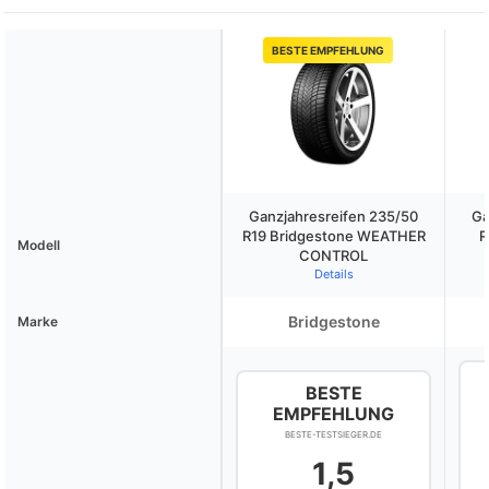
BESTE EMPFEHLUNG
Ganzjahresreifen 235/50
Ga
R19 Bridgestone WEATHER
R
Modell
CONTROL
Details
Bridgestone
Marke
BESTE
EMPFEHLUNG
BESTE-TESTSIEGER.DE
1,5