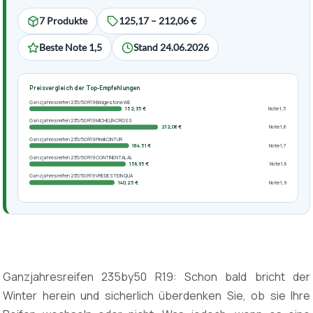
7 Produkte
125,17 – 212,06 €
Beste Note 1,5
Stand 24.06.2026
Preisvergleich der Top-Empfehlungen
Ganzjahresreifen 235/50 R19 Bridgestone WE
152,35 €
Note 1,5
Ganzjahresreifen 235/50 R19 MICHELIN CROSS
212,06 €
Note 1,6
Ganzjahresreifen 235/50 R19 Pirelli CINTUR
164,51 €
Note 1,7
Ganzjahresreifen 235/50 R19 CONTINENTAL AL
158,95 €
Note 1,8
Ganzjahresreifen 235/50 R19 VREDESTEIN QUA
140,25 €
Note 1,9
Ganzjahresreifen 235by50 R19: Schon bald bricht der
Winter herein und sicherlich überdenken Sie, ob sie Ihre