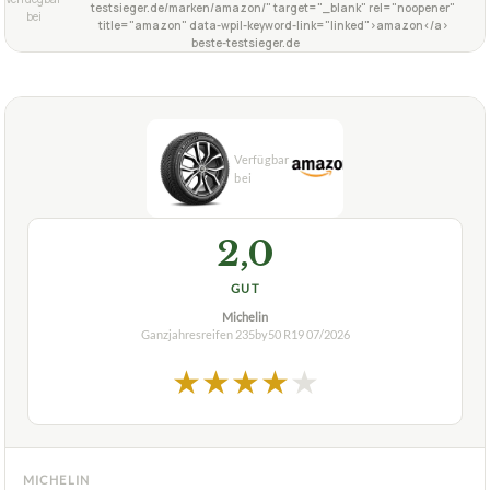
testsieger.de/marken/amazon/" target="_blank" rel="noopener"
bei
title="amazon" data-wpil-keyword-link="linked">amazon</a>
beste-testsieger.de
2,0
GUT
Michelin
Ganzjahresreifen 235by50 R19
07/2026
★
★
★
★
★
MICHELIN