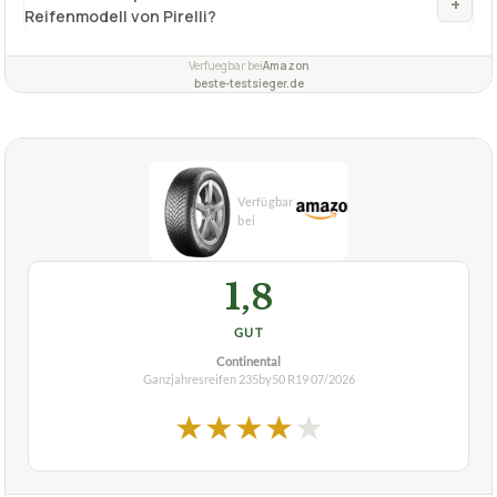
+
Reifenmodell von Pirelli?
Verfuegbar bei
Amazon
beste-testsieger.de
1,8
GUT
Continental
Ganzjahresreifen 235by50 R19
07/2026
★
★
★
★
★