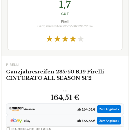
1,7
GUT
Pirelli
Ganzjahresreifen 235by50 R19
07/2026
★
★
★
★
★
PIRELLI
Ganzjahresreifen 235/50 R19 Pirelli
CINTURATO ALL SEASON SF2
ca.
164,51 €
ab 164,51 €
Amazon
Zum Angebot »
ab 166,66 €
eBay
Zum Angebot »
TECHNISCHE DETAILS