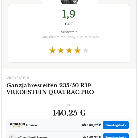
1,9
GUT
Vredestein
Ganzjahresreifen 235by50 R19
07/2026
★
★
★
★
★
VREDESTEIN
Ganzjahresreifen 235/50 R19
VREDESTEIN QUATRAC PRO
ca.
140,25 €
ab 140,25 €
Amazon
Zum Angebot »
ab 140,25 €
<a Class="wpil_keyword_link Bts Content Link" Href="https://www.beste Testsieger.de/marken/amazon/" Target="_blank" Rel="noopener" Title="amazon" Data Wpil Keyword Link="linked">amazon</a>
Zum Angebot »
<A