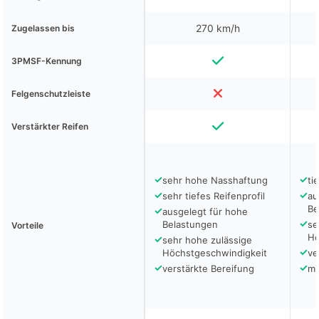
270 km/h
Zugelassen bis
3PMSF-Kennung
Felgenschutzleiste
Verstärkter Reifen
✓
✓
sehr hohe Nasshaftung
ti
✓
✓
sehr tiefes Reifenprofil
au
Be
✓
ausgelegt für hohe
✓
Belastungen
se
Vorteile
Hö
✓
sehr hohe zulässige
✓
Höchstgeschwindigkeit
ve
✓
✓
verstärkte Bereifung
mi