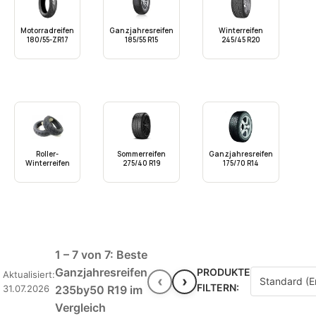
Motorradreifen
Ganzjahresreifen
Winterreifen
180/55-ZR17
185/55 R15
245/45 R20
Roller-
Sommerreifen
Ganzjahresreifen
Winterreifen
275/40 R19
175/70 R14
1 – 7 von 7: Beste
Ganzjahresreifen
PRODUKTE
Aktualisiert:
‹
›
FILTERN:
31.07.2026
235by50 R19 im
Vergleich