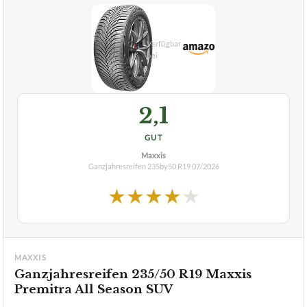
2,1
GUT
Maxxis
Ganzjahresreifen 235by50 R19
07/2026
★
★
★
★
★
MAXXIS
Ganzjahresreifen 235/50 R19 Maxxis
Premitra All Season SUV