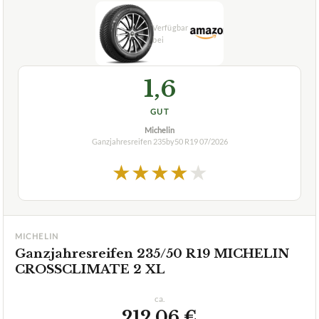
1,6
GUT
Michelin
Ganzjahresreifen 235by50 R19
07/2026
★
★
★
★
★
MICHELIN
Ganzjahresreifen 235/50 R19 MICHELIN
CROSSCLIMATE 2 XL
ca.
212,06 €