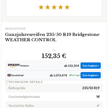
★
★
★
★
★
BRIDGESTONE
Ganzjahresreifen 235/50 R19 Bridgestone
WEATHER CONTROL
ca.
152,35 €
ab 152,35 €
Amazon
Zum Angebot »
ab 1.073,47 €
Goodwheel
Auf Lager
Zum Angebot »
TECHNISCHE DETAILS
Reifengröße
235/50 R19
Geschwindigkeitsindex
W
✓
Verstärkter Reifen