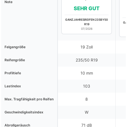
Note
SEHR GUT
GANZJAHRESREIFEN 235BY50
GA
R19
07/2026
19 Zoll
Felgengröße
235/50 R19
Reifengröße
10 mm
Profiltiefe
103
Lastindex
8
Max. Tragfähigkeit pro Reifen
W
Geschwindigkeitsindex
71 dB
Abrollgeräusch