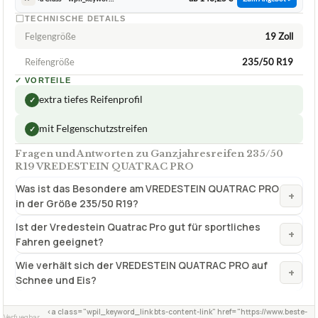
TECHNISCHE DETAILS
Felgengröße
19 Zoll
Reifengröße
235/50 R19
✓
VORTEILE
extra tiefes Reifenprofil
✓
mit Felgenschutzstreifen
✓
Fragen und Antworten zu Ganzjahresreifen 235/50
R19 VREDESTEIN QUATRAC PRO
Was ist das Besondere am VREDESTEIN QUATRAC PRO
+
in der Größe 235/50 R19?
Ist der Vredestein Quatrac Pro gut für sportliches
+
Fahren geeignet?
Wie verhält sich der VREDESTEIN QUATRAC PRO auf
+
Schnee und Eis?
<a class="wpil_keyword_link bts-content-link" href="https://www.beste-
Verfuegbar