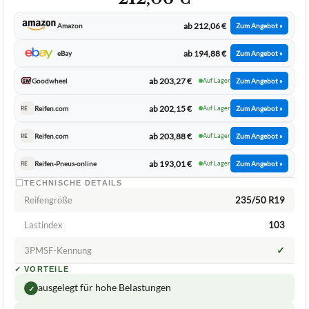
ab 212,06 €
Amazon
Zum Angebot »
ab 194,88 €
eBay
Zum Angebot »
ab 203,27 €
Goodwheel
Auf Lager
Zum Angebot »
ab 202,15 €
Reifen.com
Auf Lager
Zum Angebot »
RE
ab 203,88 €
Reifen.com
Auf Lager
Zum Angebot »
RE
ab 193,01 €
Reifen-Pneus-online
Auf Lager
Zum Angebot »
RE
TECHNISCHE DETAILS
Reifengröße
235/50 R19
Lastindex
103
✓
3PMSF-Kennung
✓
VORTEILE
ausgelegt für hohe Belastungen
✓