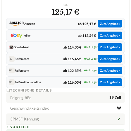
ca.
125,17 €
ab 125,17 €
Amazon
Zum Angebot »
ab 112,54 €
eBay
Zum Angebot »
ab 114,35 €
Goodwheel
Auf Lager
Zum Angebot »
ab 116,46 €
Reifen.com
Auf Lager
Zum Angebot »
RE
ab 122,35 €
Reifen.com
Auf Lager
Zum Angebot »
RE
ab 116,03 €
Reifen-Pneus-online
Auf Lager
Zum Angebot »
RE
TECHNISCHE DETAILS
Felgengröße
19 Zoll
Geschwindigkeitsindex
W
✓
3PMSF-Kennung
✓
VORTEILE