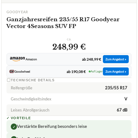
GOODYEAR
Ganzjahresreifen 235/55 R17 Goodyear
Vector 4Seasons SUV FP
ca.
248,99 €
ab 248,99 €
Amazon
Zum Angebot »
ab 190,08 €
Goodwheel
Auf Lager
Zum Angebot »
TECHNISCHE DETAILS
Reifengröße
235/55 R17
Geschwindigkeitsindex
V
Leises Abrollgeräusch
67 dB
✓
VORTEILE
Verstärkte Bereifung besonders leise
✓