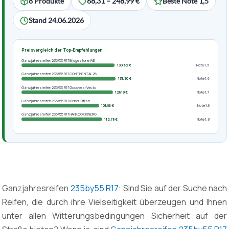
8 Produkte
68,31 – 248,99 €
Beste Note 1,5
Stand 24.06.2026
Preisvergleich der Top-Empfehlungen
Ganzjahresreifen 235/55 R17 Bridgestone WE
130,62 €
Note 1,5
Ganzjahresreifen 235/55 R17 CONTINENTAL 26
131,90 €
Note 1,6
Ganzjahresreifen 235/55 R17 Goodyear Vecto
128,19 €
Note 1,7
Ganzjahresreifen 235/55 R17 Kleber Citilan
108,86 €
Note 1,8
Ganzjahresreifen 235/55 R17 HANKOOK KINERG
112,78 €
Note 1,9
Ganzjahresreifen
235by55 R17
: Sind Sie auf der Suche nach
Reifen, die durch ihre Vielseitigkeit überzeugen und Ihnen
unter allen Witterungsbedingungen Sicherheit auf der