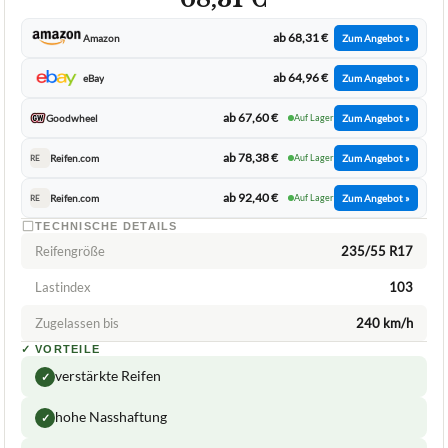
ab 68,31 €
Amazon
Zum Angebot »
ab 64,96 €
eBay
Zum Angebot »
ab 67,60 €
Goodwheel
Auf Lager
Zum Angebot »
ab 78,38 €
Reifen.com
Auf Lager
Zum Angebot »
RE
ab 92,40 €
Reifen.com
Auf Lager
Zum Angebot »
RE
TECHNISCHE DETAILS
Reifengröße
235/55 R17
Lastindex
103
Zugelassen bis
240 km/h
✓
VORTEILE
verstärkte Reifen
✓
hohe Nasshaftung
✓