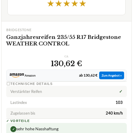
★
★
★
★
★
BRIDGESTONE
Ganzjahresreifen 235/55 R17 Bridgestone
WEATHER CONTROL
ca.
130,62 €
ab 130,62 €
Amazon
Zum Angebot »
TECHNISCHE DETAILS
✓
Verstärkter Reifen
Lastindex
103
Zugelassen bis
240 km/h
✓
VORTEILE
sehr hohe Nasshaftung
✓