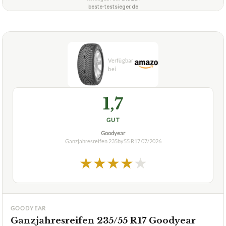
beste-testsieger.de
1,7
GUT
Goodyear
Ganzjahresreifen 235by55 R17
07/2026
★
★
★
★
★
GOODYEAR
Ganzjahresreifen 235/55 R17 Goodyear