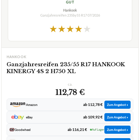
GUT
Hankook
Ganzjahresreifen 235by55 R17
07/2026
★
★
★
★
★
HANKOOK
Ganzjahresreifen 235/55 R17 HANKOOK
KINERGY 4S 2 H750 XL
ca.
112,78 €
ab 112,78 €
Amazon
Zum Angebot »
ab 109,92 €
eBay
Zum Angebot »
ab 116,21 €
Goodwheel
Auf Lager
Zum Angebot »