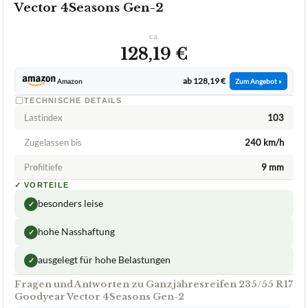
Vector 4Seasons Gen-2
ca.
128,19 €
ab 128,19 €
Amazon
Zum Angebot »
TECHNISCHE DETAILS
Lastindex
103
Zugelassen bis
240 km/h
Profiltiefe
9 mm
✓
VORTEILE
besonders leise
✓
hohe Nasshaftung
✓
ausgelegt für hohe Belastungen
✓
Fragen und Antworten zu Ganzjahresreifen 235/55 R17
Goodyear Vector 4Seasons Gen-2