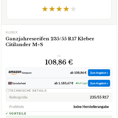
★
★
★
★
★
KLEBER
Ganzjahresreifen 235/55 R17 Kleber
Citilander M+S
ca.
108,86 €
ab 108,86 €
Amazon
Zum Angebot »
ab 1.183,67 €
Goodwheel
Auf Lager
Zum Angebot »
TECHNISCHE DETAILS
Reifengröße
235/55 R17
Profiltiefe
keine Herstellerangabe
✓
VORTEILE