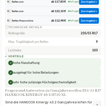
ab 117,83 €
Reifen.com
Auf Lager
Zum Angebot »
RE
ab 122,10 €
Reifen.com
Auf Lager
Zum Angebot »
RE
ab 112,98 €
Reifen-Pneus-online
Auf Lager
Zum Angebot »
RE
TECHNISCHE DETAILS
Reifengröße
235/55 R17
Max. Tragfähigkeit pro Reifen
9
Lastindex
103
✓
VORTEILE
hohe Nasshaftung
✓
ausgelegt für hohe Belastungen
✓
sehr hohe zulässige Höchstgeschwindigkeit
✓
Fragen und Antworten zu Ganzjahresreifen 235/55 R17
HANKOOK KINERGY 4S 2 H750 XL
Sind die HANKOOK Kinergy 4S 2 Ganzjahresreifen für
+