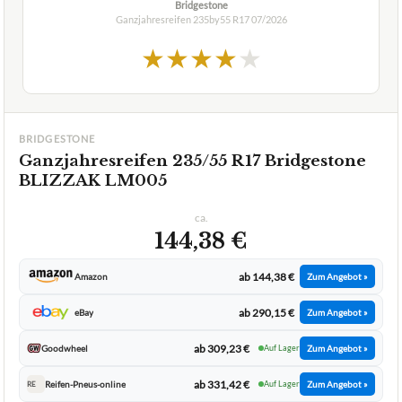
Bridgestone
Ganzjahresreifen 235by55 R17
07/2026
★
★
★
★
★
BRIDGESTONE
Ganzjahresreifen 235/55 R17 Bridgestone
BLIZZAK LM005
ca.
144,38 €
ab 144,38 €
Amazon
Zum Angebot »
ab 290,15 €
eBay
Zum Angebot »
ab 309,23 €
Goodwheel
Auf Lager
Zum Angebot »
ab 331,42 €
Reifen-Pneus-online
Auf Lager
Zum Angebot »
RE