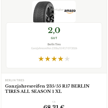
2,0
GUT
Berlin Tires
Ganzjahresreifen 235by55 R17
07/2026
★
★
★
★
★
BERLIN TIRES
Ganzjahresreifen 235/55 R17 BERLIN
TIRES ALL SEASON 1 XL
ca.
68,31 €