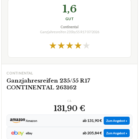
1,6
GUT
Continental
Ganzjahresreifen 235by55 R17
07/2026
★
★
★
★
★
CONTINENTAL
Ganzjahresreifen 235/55 R17
CONTINENTAL 263162
ca.
131,90 €
ab 131,90 €
Amazon
Zum Angebot »
ab 205,84 €
eBay
Zum Angebot »