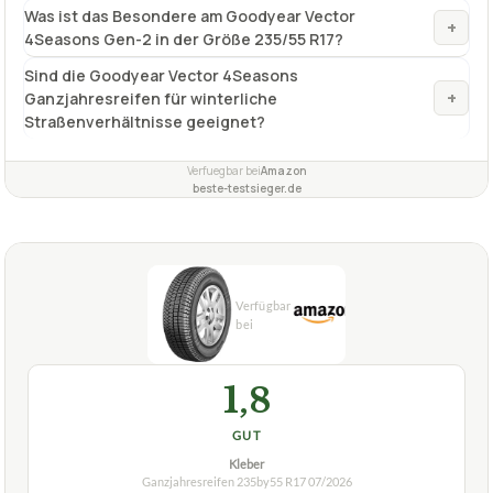
Was ist das Besondere am Goodyear Vector
+
4Seasons Gen-2 in der Größe 235/55 R17?
Sind die Goodyear Vector 4Seasons
+
Ganzjahresreifen für winterliche
Straßenverhältnisse geeignet?
Verfuegbar bei
Amazon
beste-testsieger.de
1,8
GUT
Kleber
Ganzjahresreifen 235by55 R17
07/2026