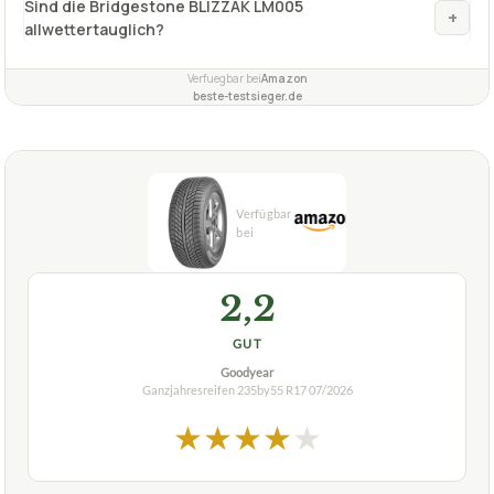
Sind die Bridgestone BLIZZAK LM005
+
allwettertauglich?
Verfuegbar bei
Amazon
beste-testsieger.de
2,2
GUT
Goodyear
Ganzjahresreifen 235by55 R17
07/2026
★
★
★
★
★