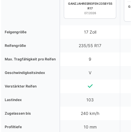
GANZJAHRESREIFEN 235BY55
GA
R17
07/2026
17 Zoll
Felgengröße
235/55 R17
Reifengröße
9
Max. Tragfähigkeit pro Reifen
V
Geschwindigkeitsindex
Verstärkter Reifen
103
Lastindex
240 km/h
Zugelassen bis
10 mm
Profiltiefe