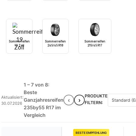
Sommerreifen
Sommerreifen
Sommerreifen
19 Zoll
245/45 R18
215/45 R17
1 – 7 von 8:
Beste
PRODUKTE
Aktualisiert:
‹
›
Ganzjahresreifen
FILTERN:
30.07.2026
235by55 R17 im
Vergleich
BESTE EMPFEHLUNG