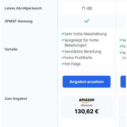
71 dB
Leises Abrollgeräusch
3PMSF-Kennung
✓
sehr hohe Nasshaftung
✓
✓
ausgelegt für hohe
ve
Belastungen
✓
ho
Vorteile
✓
verstärkte Bereifung
✓
au
✓
hohe Profiltiefe
La
✓
mit Felge
Angebot ansehen
Zum Angebot
Amazon
130,62 €