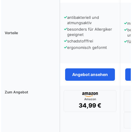
✓
antibakteriell und
atmungsaktiv
✓
mi
✓
besonders für Allergiker
✓
be
Vorteile
geeignet
un
✓
schadstofffrei
✓
fü
✓
ergonomisch geformt
Angebot ansehen
Zum Angebot
Amazon
34,99 €