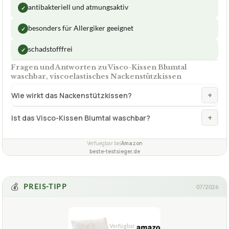
weitere Größen
keine
Abnehmbarer Bezug waschbar bis
Ja keine Herstellerangaben
Verarbeitung abgeleitet von Kundenrezensionen
besonders gut
✓
VORTEILE
antibakteriell und atmungsaktiv
✓
besonders für Allergiker geeignet
✓
schadstofffrei
✓
Fragen und Antworten zu Visco-Kissen Blumtal
waschbar, viscoelastisches Nackenstützkissen
+
Wie wirkt das Nackenstützkissen?
+
Ist das Visco-Kissen Blumtal waschbar?
Verfuegbar bei
Amazon
beste-testsieger.de