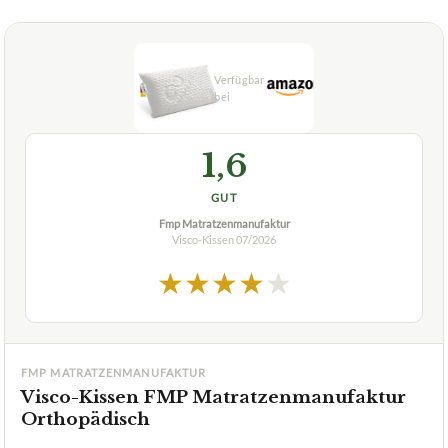
Was sind die Vorteile eines orthopädischen
+
Reisekissens?
Verfuegbar bei
Amazon
beste-testsieger.de
1,6
GUT
Fmp Matratzenmanufaktur
Visco-Kissen
07/2026
★
★
★
★
★