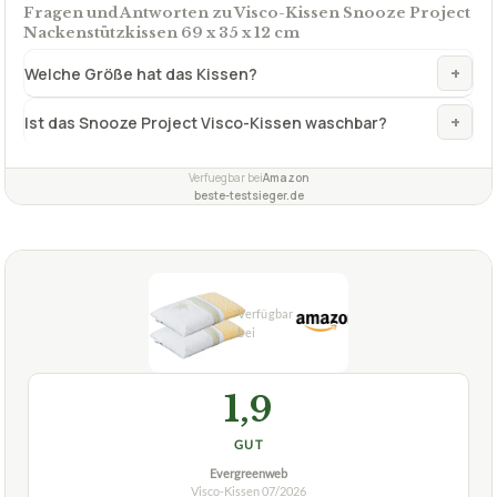
✓
VORTEILE
mit Öko-Tex-Siegel
✓
besonders für Allergiker geeignet.
✓
Fragen und Antworten zu Visco-Kissen Snooze Project
Nackenstützkissen 69 x 35 x 12 cm
+
Welche Größe hat das Kissen?
+
Ist das Snooze Project Visco-Kissen waschbar?
Verfuegbar bei
Amazon
beste-testsieger.de