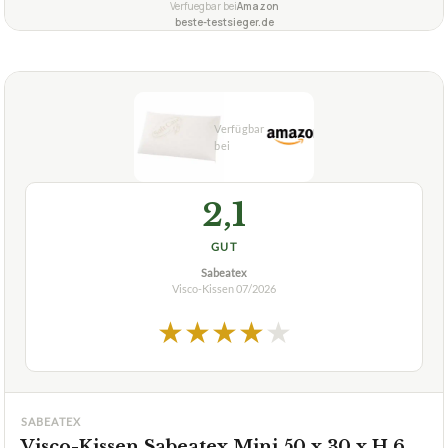
Wie lange sollte man das Kissen nutzen, um eine
+
spürbare Wirkung zu erzielen?
Was unterscheidet das Third of Life Orthopädische
+
Nackenstützkissen von anderen Kissen?
Verfuegbar bei
Amazon
beste-testsieger.de
2,1
GUT
Sabeatex
Visco-Kissen
07/2026
★
★
★
★
★