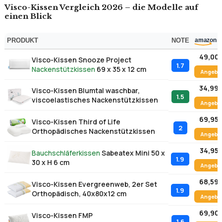
Schulterbreite ab – Seitenschlaefer brauchen 10 bis 14 cm
Bezuege sollten waschbar und mit Reissverschluss
versehen sein – wichtig fuer Hausstauballergiker
Visco-Kissen Vergleich 2026 – die Modelle auf
einen Blick
PRODUKT
NOTE
49,00 
Visco-Kissen Snooze Project
1.7
Nackenstützkissen
69 x 35 x 12 cm
Angebo
34,99 
Visco-Kissen Blumtal waschbar,
1.5
viscoelastisches Nackenstützkissen
Angebo
69,95 
Visco-Kissen Third of Life
2
Orthopädisches Nackenstützkissen
Angebo
34,95 
Bauchschläferkissen
Sabeatex Mini 50 x
1.9
30 x H 6 cm