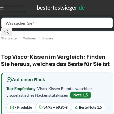
Skip to navigation
Skip to main content
Startseite
|
Wohnen
|
Kissen
Top Visco-Kissen im Vergleich: Finden
Sie heraus, welches das Beste für Sie ist
Auf einen Blick
Top-Empfehlung:
Visco-Kissen Blumtal waschbar,
viscoelastisches Nackenstützkissen
Note 1,5
7 Produkte
34,95 – 69,95 €
Beste Note 1,5