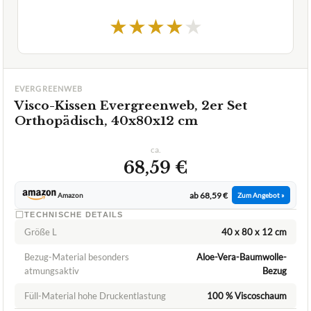
1,9
GUT
Evergreenweb
Visco-Kissen
07/2026
★
★
★
★
★
EVERGREENWEB
Visco-Kissen Evergreenweb, 2er Set
Orthopädisch, 40x80x12 cm
ca.
68,59 €
ab 68,59 €
Amazon
Zum Angebot »
TECHNISCHE DETAILS