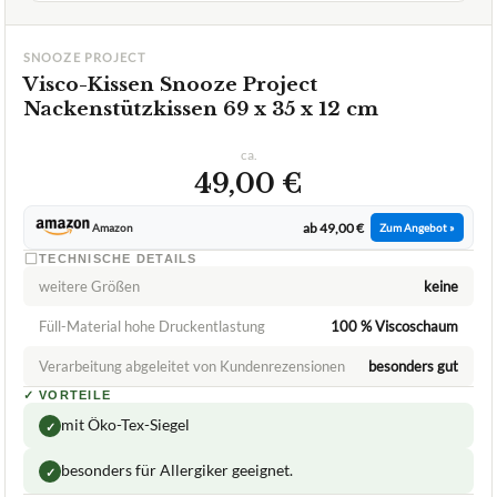
Snooze Project
Visco-Kissen
07/2026
★
★
★
★
★
SNOOZE PROJECT
Visco-Kissen Snooze Project
Nackenstützkissen 69 x 35 x 12 cm
ca.
49,00 €
ab 49,00 €
Amazon
Zum Angebot »
TECHNISCHE DETAILS
weitere Größen
keine
Füll-Material hohe Druckentlastung
100 % Viscoschaum
Verarbeitung abgeleitet von Kundenrezensionen
besonders gut