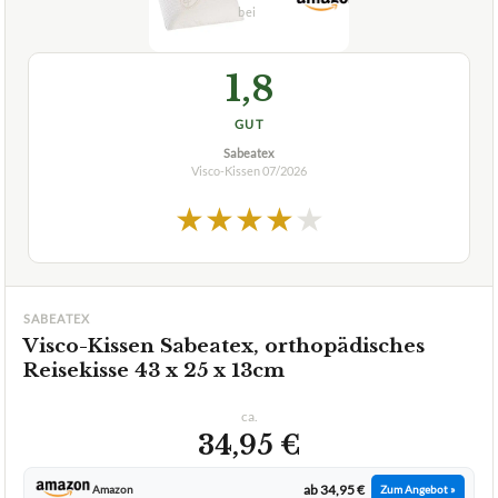
💰
PREIS-TIPP
07/2026
1,8
GUT
Sabeatex
Visco-Kissen
07/2026
★
★
★
★
★
SABEATEX
Visco-Kissen Sabeatex, orthopädisches