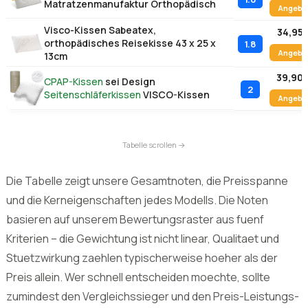
Angebo
68,59 
Visco-Kissen Evergreenweb, 2er Set
1.9
Orthopädisch, 40x80x12 cm
Angebo
69,90 
Visco-Kissen FMP
1.6
Matratzenmanufaktur Orthopädisch
Angebo
Visco-Kissen Sabeatex,
34,95 
orthopädisches Reisekisse 43 x 25 x
1.8
Angebo
13cm
39,90 
CPAP-Kissen
sei Design
2
Seitenschläferkissen
VISCO-Kissen
Angebo
Die Tabelle zeigt unsere Gesamtnoten, die Preisspanne
und die Kerneigenschaften jedes Modells. Die Noten
basieren auf unserem Bewertungsraster aus fuenf