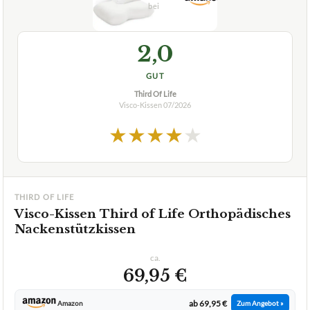
2,0
GUT
Third Of Life
Visco-Kissen
07/2026
★
★
★
★
★
THIRD OF LIFE
Visco-Kissen Third of Life Orthopädisches
Nackenstützkissen