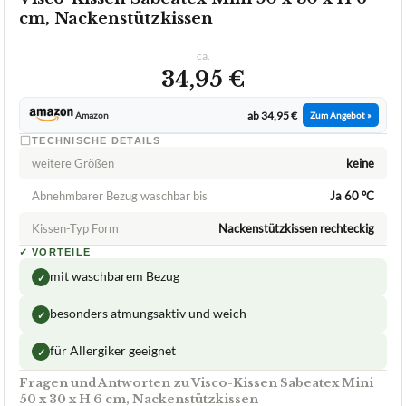
SABEATEX
Visco-Kissen Sabeatex Mini 50 x 30 x H 6
cm, Nackenstützkissen
ca.
34,95 €
ab 34,95 €
Amazon
Zum Angebot »
TECHNISCHE DETAILS
weitere Größen
keine
Abnehmbarer Bezug waschbar bis
Ja 60 °C
Kissen-Typ Form
Nackenstützkissen rechteckig
✓
VORTEILE
mit waschbarem Bezug
✓