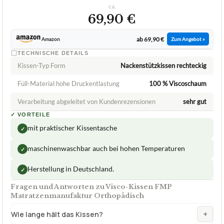
FMP MATRATZENMANUFAKTUR
Visco-Kissen FMP Matratzenmanufaktur
Orthopädisch
ca.
69,90 €
ab 69,90 €
Amazon
Zum Angebot »
TECHNISCHE DETAILS
Kissen-Typ Form
Nackenstützkissen rechteckig
Füll-Material hohe Druckentlastung
100 % Viscoschaum
Verarbeitung abgeleitet von Kundenrezensionen
sehr gut
✓
VORTEILE
mit praktischer Kissentasche
✓
maschinenwaschbar auch bei hohen Temperaturen
✓