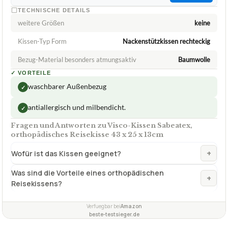
Reisekisse 43 x 25 x 13cm
ca.
34,95 €
ab 34,95 €
Amazon
Zum Angebot »
TECHNISCHE DETAILS
weitere Größen
keine
Kissen-Typ Form
Nackenstützkissen rechteckig
Bezug-Material besonders atmungsaktiv
Baumwolle
✓
VORTEILE
waschbarer Außenbezug
✓
antiallergisch und milbendicht.
✓
Fragen und Antworten zu Visco-Kissen Sabeatex,
orthopädisches Reisekisse 43 x 25 x 13cm
+
Wofür ist das Kissen geeignet?