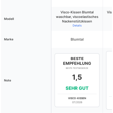
Visco-Kissen Blumtal
Vis
waschbar, viscoelastisches
Modell
Nackenstützkissen
Details
Blumtal
Marke
BESTE
EMPFEHLUNG
BESTE-TESTSIEGER.DE
1,5
Note
SEHR GUT
VISCO-KISSEN
07/2026