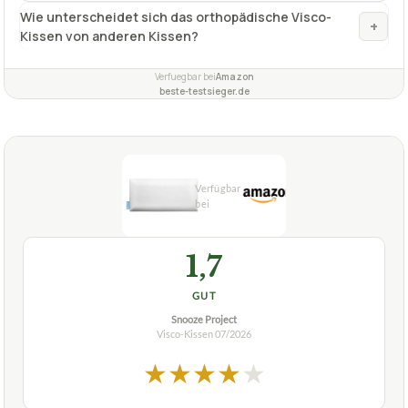
Herstellung in Deutschland.
✓
Fragen und Antworten zu Visco-Kissen FMP
Matratzenmanufaktur Orthopädisch
+
Wie lange hält das Kissen?
Wie unterscheidet sich das orthopädische Visco-
+
Kissen von anderen Kissen?
Verfuegbar bei
Amazon
beste-testsieger.de
1,7
GUT