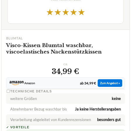
1,5
SEHR GUT
Blumtal
Visco-Kissen
07/2026
★
★
★
★
★
BLUMTAL
Visco-Kissen Blumtal waschbar,
viscoelastisches Nackenstützkissen
ca.
34,99 €
ab 34,99 €
Amazon
Zum Angebot »
TECHNISCHE DETAILS