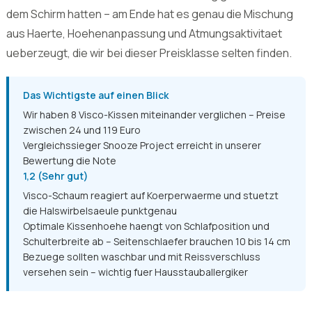
unruhigem Schlaf. Wir haben uns acht Modelle naeher
angeschaut und verglichen, welches Kissen tatsaechlich
haelt, was es verspricht. Unser
Vergleichssieger 2026
kommt von einer Marke, die wir am Anfang gar nicht auf
dem Schirm hatten – am Ende hat es genau die Mischung
aus Haerte, Hoehenanpassung und Atmungsaktivitaet
ueberzeugt, die wir bei dieser Preisklasse selten finden.
Das Wichtigste auf einen Blick
Wir haben 8 Visco-Kissen miteinander verglichen – Preise
zwischen 24 und 119 Euro
Vergleichssieger Snooze Project erreicht in unserer
Bewertung die Note
1,2 (Sehr gut)
Visco-Schaum reagiert auf Koerperwaerme und stuetzt
die Halswirbelsaeule punktgenau
Optimale Kissenhoehe haengt von Schlafposition und