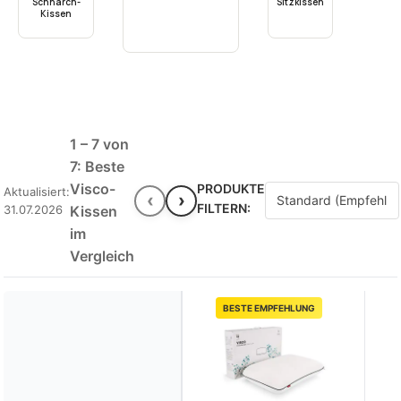
Schnarch-
Sitzkissen
Kissen
1 – 7 von
7: Beste
Visco-
PRODUKTE
Aktualisiert:
‹
›
FILTERN:
31.07.2026
Kissen
im
Vergleich
BESTE EMPFEHLUNG