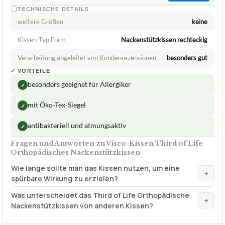
ca.
69,95 €
ab 69,95 €
Amazon
Zum Angebot »
TECHNISCHE DETAILS
weitere Größen
keine
Kissen-Typ Form
Nackenstützkissen rechteckig
Verarbeitung abgeleitet von Kundenrezensionen
besonders gut
✓
VORTEILE
besonders geeignet für Allergiker
✓
mit Öko-Tex-Siegel
✓
antibakteriell und atmungsaktiv
✓
Fragen und Antworten zu Visco-Kissen Third of Life
Orthopädisches Nackenstützkissen