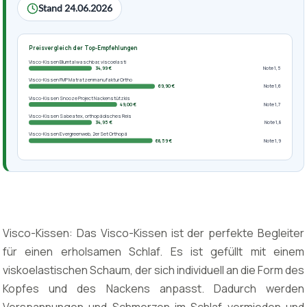
Stand 24.06.2026
Preisvergleich der Top-Empfehlungen
Visco-Kissen Blumtal waschbar, viscoelasti
34,99 €
Note 1,5
Visco-Kissen FMP Matratzenmanufaktur Ortho
69,90 €
Note 1,6
Visco-Kissen Snooze Project Nackenstützkis
49,00 €
Note 1,7
Visco-Kissen Sabeatex, orthopädisches Reis
34,95 €
Note 1,8
Visco-Kissen Evergreenweb, 2er Set Orthopä
68,59 €
Note 1,9
Visco-Kissen: Das Visco-Kissen ist der perfekte Begleiter
für einen erholsamen Schlaf. Es ist gefüllt mit einem
viskoelastischen Schaum, der sich individuell an die Form des
Kopfes und des Nackens anpasst. Dadurch werden