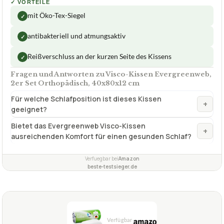
Größe L
40 x 80 x 12 cm
Bezug-Material besonders
Aloe-Vera-Baumwolle-
atmungsaktiv
Bezug
Füll-Material hohe Druckentlastung
100 % Viscoschaum
✓
VORTEILE
mit Öko-Tex-Siegel
✓
antibakteriell und atmungsaktiv
✓
Reißverschluss an der kurzen Seite des Kissens
✓
Fragen und Antworten zu Visco-Kissen Evergreenweb,
2er Set Orthopädisch, 40x80x12 cm
Für welche Schlafposition ist dieses Kissen
+
geeignet?
Bietet das Evergreenweb Visco-Kissen
+
ausreichenden Komfort für einen gesunden Schlaf?
Verfuegbar bei
Amazon
beste-testsieger.de