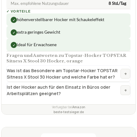
ab 156,41 €
Blitec
Zum Angebot »
TECHNISCHE DETAILS
Max. Belastbarkeit
110 kg
Sitzgröße
28 x 38 cm
Max. empfohlene Nutzungsdauer
8 Std./Tag
✓
VORTEILE
höhenverstellbarer Hocker mit Schaukeleffekt
✓
extra geringes Gewicht
✓
ideal für Erwachsene
✓
Fragen und Antworten zu Topstar-Hocker TOPSTAR
Sitness X Stool 30 Hocker, orange
Was ist das Besondere am Topstar-Hocker TOPSTAR
+
Sitness X Stool 30 Hocker und welche Farbe hat er?
Ist der Hocker auch für den Einsatz in Büros oder
+
Arbeitsplätzen geeignet?