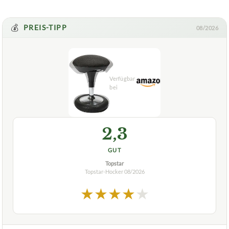
Wofür ist der TOPSTAR Sitness High Bob,
+
ergonomisch Hocker geeignet?
Verfuegbar bei
Amazon
beste-testsieger.de
💰
PREIS-TIPP
08/2026
2,3
GUT
Topstar