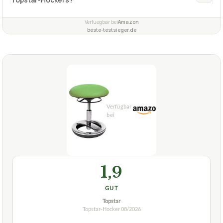
SU43BR5 Sitness Bob mit Schwingeffekt
Was ist das besondere am TOPSTAR Hocker Sitness 5
+
Alpine in edler Filzoptik?
Welche Vorteile bietet der Schwingeffekt des
+
Topstar-Hockers?
Verfuegbar bei
Amazon
beste-testsieger.de