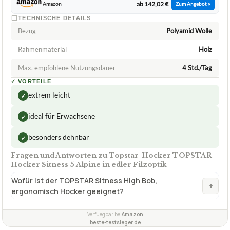
5 Alpine in edler Filzoptik
ca.
142,02 €
ab 142,02 €
Amazon
Zum Angebot »
TECHNISCHE DETAILS
Bezug
Polyamid Wolle
Rahmenmaterial
Holz
Max. empfohlene Nutzungsdauer
4 Std./Tag
✓
VORTEILE
extrem leicht
✓
ideal für Erwachsene
✓
besonders dehnbar
✓
Fragen und Antworten zu Topstar-Hocker TOPSTAR
Hocker Sitness 5 Alpine in edler Filzoptik