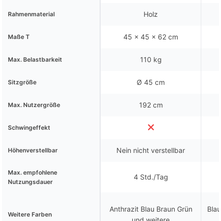
Holz
Rahmenmaterial
45 x 45 x 62 cm
Maße T
110 kg
Max. Belastbarkeit
Ø 45 cm
Sitzgröße
192 cm
Max. Nutzergröße
Schwingeffekt
Nein nicht verstellbar
Höhenverstellbar
Max. empfohlene
4 Std./Tag
Nutzungsdauer
Anthrazit Blau Braun Grün
Bla
Weitere Farben
und weitere