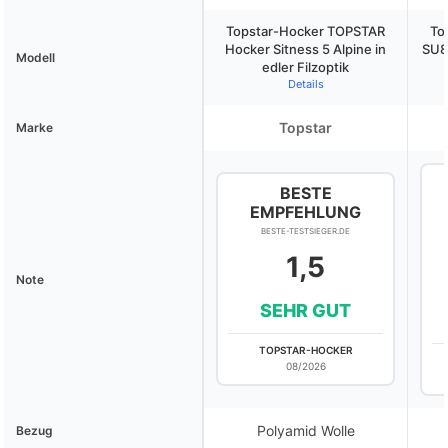
Topstar-Hocker TOPSTAR
To
Hocker Sitness 5 Alpine in
SU8
Modell
edler Filzoptik
Details
Topstar
Marke
BESTE
EMPFEHLUNG
BESTE-TESTSIEGER.DE
1,5
Note
SEHR GUT
TOPSTAR-HOCKER
08/2026
Polyamid Wolle
Bezug