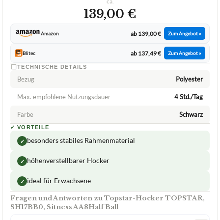
TOPSTAR
Topstar-Hocker TOPSTAR, SH17BB0,
Sitness AA8Half Ball
ca.
139,00 €
ab 139,00 €
Amazon
Zum Angebot »
ab 137,49 €
Blitec
Zum Angebot »
TECHNISCHE DETAILS
Bezug
Polyester
Max. empfohlene Nutzungsdauer
4 Std./Tag
Farbe
Schwarz
✓
VORTEILE
besonders stabiles Rahmenmaterial
✓
höhenverstellbarer Hocker
✓