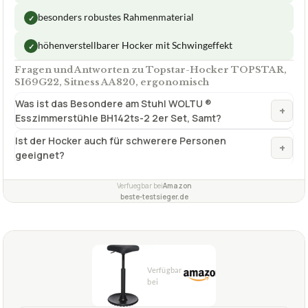
Sitzgröße
Ø 41 cm
Farbe
Anthrazit
✓
VORTEILE
ideal für Erwachsene
✓
besonders robustes Rahmenmaterial
✓
höhenverstellbarer Hocker mit Schwingeffekt
✓
Fragen und Antworten zu Topstar-Hocker TOPSTAR,
SI69G22, Sitness AA820, ergonomisch
Was ist das Besondere am Stuhl WOLTU ®
+
Esszimmerstühle BH142ts-2 2er Set, Samt?
Ist der Hocker auch für schwerere Personen
+
geeignet?
Verfuegbar bei
Amazon
beste-testsieger.de