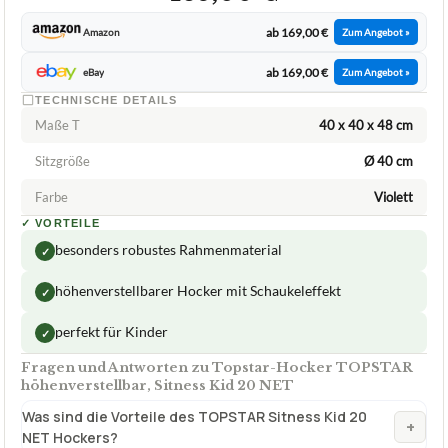
Topstar-Hocker TOPSTAR
höhenverstellbar, Sitness Kid 20 NET
ca.
169,00 €
ab 169,00 €
Amazon
Zum Angebot »
ab 169,00 €
eBay
Zum Angebot »
TECHNISCHE DETAILS
Maße T
40 x 40 x 48 cm
Sitzgröße
Ø 40 cm
Farbe
Violett
✓
VORTEILE
besonders robustes Rahmenmaterial
✓
höhenverstellbarer Hocker mit Schaukeleffekt
✓
perfekt für Kinder
✓