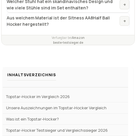
ideal für Erwachsene
✓
Fragen und Antworten zu Topstar-Hocker TOPSTAR,
SH17BB0, Sitness AA8Half Ball
Welcher Stuhl hat ein skandinavisches Design und
+
wie viele Stühle sind im Set enthalten?
Aus welchem Material ist der Sitness AA8Half Ball
+
Hocker hergestellt?
Verfuegbar bei
Amazon
beste-testsieger.de
INHALTSVERZEICHNIS
Topstar-Hocker im Vergleich 2026