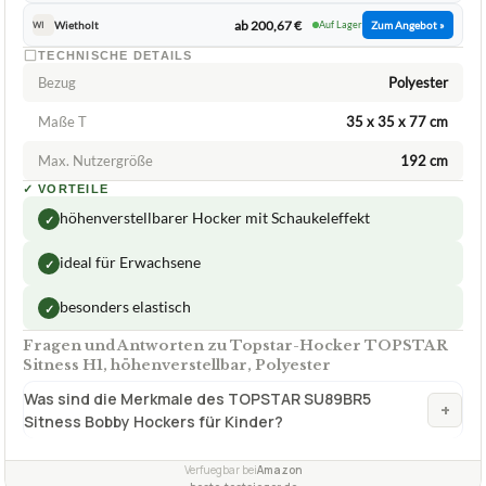
109,37 €
ab 109,37 €
Amazon
Zum Angebot »
ab 155,15 €
Blitec
Zum Angebot »
ab 200,67 €
Wietholt
Auf Lager
Zum Angebot »
WI
TECHNISCHE DETAILS
Bezug
Polyester
Maße T
35 x 35 x 77 cm
Max. Nutzergröße
192 cm
✓
VORTEILE
höhenverstellbarer Hocker mit Schaukeleffekt
✓
ideal für Erwachsene
✓
besonders elastisch
✓
Fragen und Antworten zu Topstar-Hocker TOPSTAR