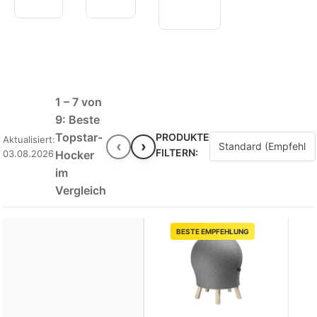
1 – 7 von
9: Beste
Topstar-
PRODUKTE
Aktualisiert:
‹
›
FILTERN:
03.08.2026
Hocker
im
Vergleich
BESTE EMPFEHLUNG