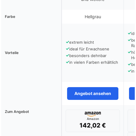
Hellgrau
Farbe
✓
id
✓
be
✓
extrem leicht
Ra
✓
ideal für Erwachsene
✓
hö
Vorteile
✓
besonders dehnbar
Ho
✓
in vielen Farben erhältlich
✓
be
✓
in
Angebot ansehen
Zum Angebot
Amazon
142,02 €