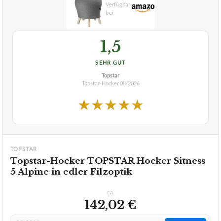
Wählen Sie Ihren Testsieger aus unseren Top-Empfehlungen.
🏆
BESTE EMPFEHLUNG
08/2026
1,5
SEHR GUT
Topstar
Topstar-Hocker
08/2026
★
★
★
★
★
TOPSTAR
Topstar-Hocker TOPSTAR Hocker Sitness