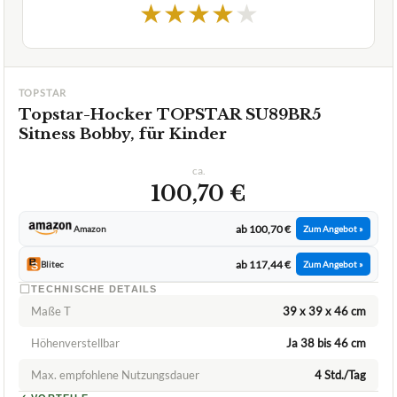
1,9
GUT
Topstar
Topstar-Hocker
08/2026
★
★
★
★
★
TOPSTAR
Topstar-Hocker TOPSTAR SU89BR5
Sitness Bobby, für Kinder
ca.
100,70 €
ab 100,70 €
Amazon
Zum Angebot »
ab 117,44 €
Blitec
Zum Angebot »
TECHNISCHE DETAILS