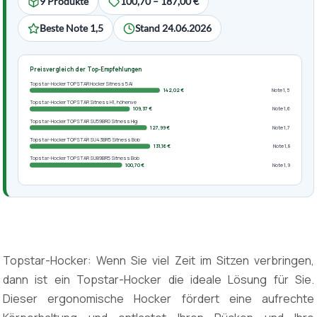
9 Produkte
100,70 – 187,00 €
Beste Note 1,5
Stand 24.06.2026
Preisvergleich der Top-Empfehlungen
Topstar-Hocker TOPSTAR Hocker Sitness 5 Al
142,02 €
Note 1,5
Topstar-Hocker TOPSTAR Sitness H1, höhenve
109,37 €
Note 1,6
Topstar-Hocker TOPSTAR SU59BR0 Sitness Hig
127,99 €
Note 1,7
Topstar-Hocker TOPSTAR SU43BR5 Sitness Bob
131,16 €
Note 1,8
Topstar-Hocker TOPSTAR SU89BR5 Sitness Bob
100,70 €
Note 1,9
Topstar-Hocker: Wenn Sie viel Zeit im Sitzen verbringen,
dann ist ein Topstar-Hocker die ideale Lösung für Sie.
Dieser ergonomische Hocker fördert eine aufrechte