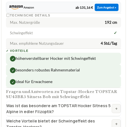
Topstar-Hocker TOPSTAR SU43BR5
Sitness Bob mit Schwingeffekt
ca.
131,16 €
ab 131,16 €
Amazon
Zum Angebot »
TECHNISCHE DETAILS
Max. Nutzergröße
192 cm
✓
Schwingeffekt
Max. empfohlene Nutzungsdauer
4 Std./Tag
✓
VORTEILE
höhenverstellbarer Hocker mit Schwingeffekt
✓
besonders robustes Rahmenmaterial
✓
ideal für Erwachsene
✓
Fragen und Antworten zu Topstar-Hocker TOPSTAR