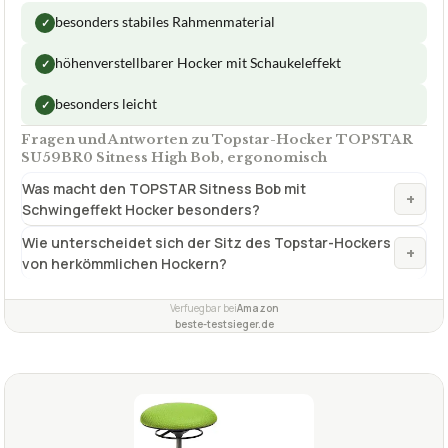
Max. Belastbarkeit
110 kg
✓
Schwingeffekt
Max. empfohlene Nutzungsdauer
4 Std./Tag
✓
VORTEILE
besonders stabiles Rahmenmaterial
✓
höhenverstellbarer Hocker mit Schaukeleffekt
✓
besonders leicht
✓
Fragen und Antworten zu Topstar-Hocker TOPSTAR
SU59BR0 Sitness High Bob, ergonomisch
Was macht den TOPSTAR Sitness Bob mit
+
Schwingeffekt Hocker besonders?
Wie unterscheidet sich der Sitz des Topstar-Hockers
+
von herkömmlichen Hockern?
Verfuegbar bei
Amazon
beste-testsieger.de