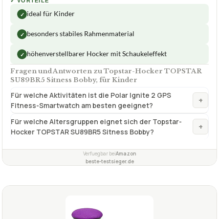
Maße T
39 x 39 x 46 cm
Höhenverstellbar
Ja 38 bis 46 cm
Max. empfohlene Nutzungsdauer
4 Std./Tag
✓
VORTEILE
ideal für Kinder
✓
besonders stabiles Rahmenmaterial
✓
höhenverstellbarer Hocker mit Schaukeleffekt
✓
Fragen und Antworten zu Topstar-Hocker TOPSTAR
SU89BR5 Sitness Bobby, für Kinder
Für welche Aktivitäten ist die Polar Ignite 2 GPS
+
Fitness-Smartwatch am besten geeignet?
Für welche Altersgruppen eignet sich der Topstar-
+
Hocker TOPSTAR SU89BR5 Sitness Bobby?
Verfuegbar bei
Amazon
beste-testsieger.de