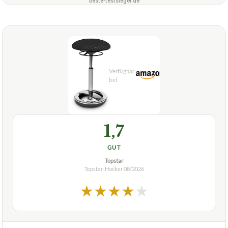
Sitness H1, höhenverstellbar, Polyester
Was sind die Merkmale des TOPSTAR SU89BR5
+
Sitness Bobby Hockers für Kinder?
Verfuegbar bei
Amazon
beste-testsieger.de
1,7
GUT
Topstar
Topstar-Hocker
08/2026