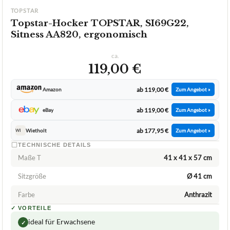
Topstar-Hocker
08/2026
★
★
★
★
★
TOPSTAR
Topstar-Hocker TOPSTAR, SI69G22,
Sitness AA820, ergonomisch
ca.
119,00 €
ab 119,00 €
Amazon
Zum Angebot »
ab 119,00 €
eBay
Zum Angebot »
ab 177,95 €
Wietholt
Zum Angebot »
WI
TECHNISCHE DETAILS
Maße T
41 x 41 x 57 cm