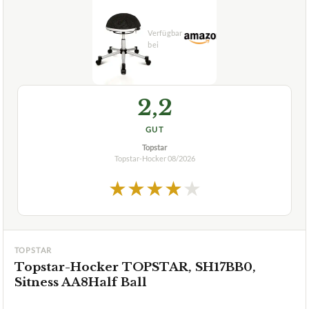
Verfuegbar bei
Amazon
beste-testsieger.de
2,2
GUT
Topstar
Topstar-Hocker
08/2026
★
★
★
★
★