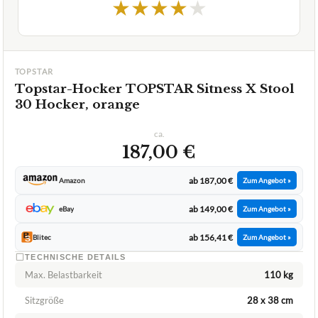
2,1
GUT
Topstar
Topstar-Hocker
08/2026
★
★
★
★
★
TOPSTAR
Topstar-Hocker TOPSTAR Sitness X Stool
30 Hocker, orange
ca.
187,00 €
ab 187,00 €
Amazon
Zum Angebot »
ab 149,00 €
eBay
Zum Angebot »