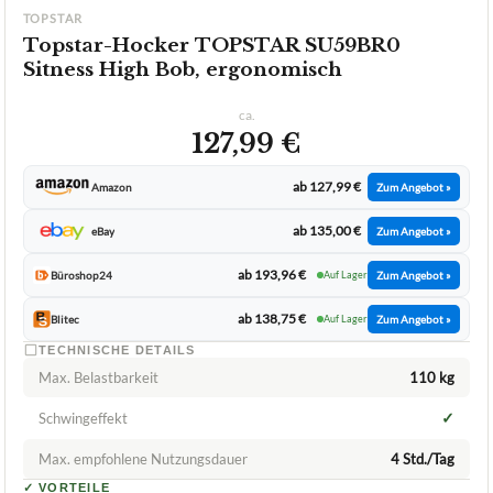
★
★
★
★
★
TOPSTAR
Topstar-Hocker TOPSTAR SU59BR0
Sitness High Bob, ergonomisch
ca.
127,99 €
ab 127,99 €
Amazon
Zum Angebot »
ab 135,00 €
eBay
Zum Angebot »
ab 193,96 €
Büroshop24
Auf Lager
Zum Angebot »
ab 138,75 €
Blitec
Auf Lager
Zum Angebot »
TECHNISCHE DETAILS