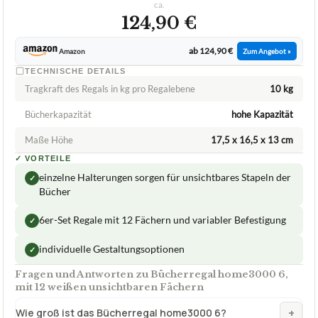
ca.
124,90 €
ab 124,90 €
Amazon
Zum Angebot »
TECHNISCHE DETAILS
Tragkraft des Regals in kg pro Regalebene
10 kg
Bücherkapazität
hohe Kapazität
Maße Höhe
17,5 x 16,5 x 13 cm
✓
VORTEILE
einzelne Halterungen sorgen für unsichtbares Stapeln der
✓
Bücher
6er-Set Regale mit 12 Fächern und variabler Befestigung
✓
individuelle Gestaltungsoptionen
✓
Fragen und Antworten zu Bücherregal home3000 6,
mit 12 weißen unsichtbaren Fächern
+
Wie groß ist das Bücherregal home3000 6?