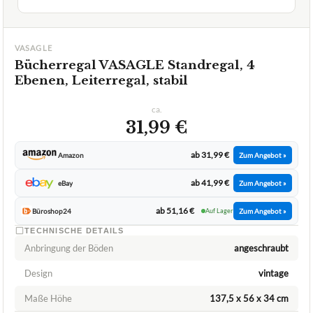
VASAGLE
Bücherregal VASAGLE Standregal, 4
Ebenen, Leiterregal, stabil
ca.
31,99 €
ab 31,99 €
Amazon
Zum Angebot »
ab 41,99 €
eBay
Zum Angebot »
ab 51,16 €
Büroshop24
Auf Lager
Zum Angebot »
TECHNISCHE DETAILS
Anbringung der Böden
angeschraubt
Design
vintage
Maße Höhe
137,5 x 56 x 34 cm