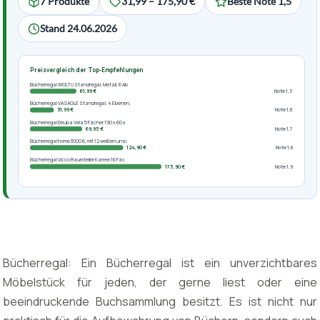
7 Produkte
31,99 – 175,90 €
Beste Note 1,5
Stand 24.06.2026
Preisvergleich der Top-Empfehlungen
Bücherregal WOLTU Standregal, Metall, 6 Ab
61,99 €
Note 1,5
Bücherregal VASAGLE Standregal, 4 Ebenen,
31,99 €
Note 1,6
Bücherregal Deuba Vela 5 Fächer 190 x 60 x
69,95 €
Note 1,7
Bücherregal home3000 6, mit 12 weißen unsi
124,90 €
Note 1,8
Bücherregal Vicco Raumteiler Karree 16 Fäc
175,90 €
Note 1,9
Bücherregal: Ein Bücherregal ist ein unverzichtbares
Möbelstück für jeden, der gerne liest oder eine
beeindruckende Buchsammlung besitzt. Es ist nicht nur