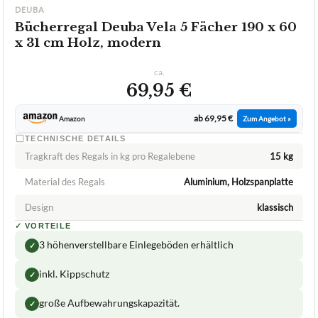
DEUBA
Bücherregal Deuba Vela 5 Fächer 190 x 60
x 31 cm Holz, modern
ca.
69,95 €
ab 69,95 €
Amazon
Zum Angebot »
TECHNISCHE DETAILS
Tragkraft des Regals in kg pro Regalebene
15 kg
Material des Regals
Aluminium, Holzspanplatte
Design
klassisch
✓
VORTEILE
3 höhenverstellbare Einlegeböden erhältlich
✓
inkl. Kippschutz
✓
große Aufbewahrungskapazität.
✓