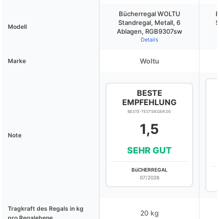
Bücherregal WOLTU
B
Standregal, Metall, 6
S
Modell
Ablagen, RGB9307sw
Details
Woltu
Marke
BESTE
EMPFEHLUNG
BESTE-TESTSIEGER.DE
1,5
Note
SEHR GUT
BüCHERREGAL
07/2026
Tragkraft des Regals in kg
20 kg
pro Regalebene