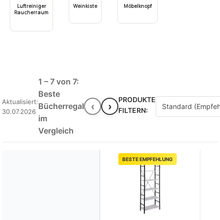
Luftreiniger
Weinkiste
Möbelknopf
Raucherraum
1 – 7 von 7:
Beste
PRODUKTE
Aktualisiert:
‹
›
Bücherregal
FILTERN:
30.07.2026
im
Vergleich
BESTE EMPFEHLUNG