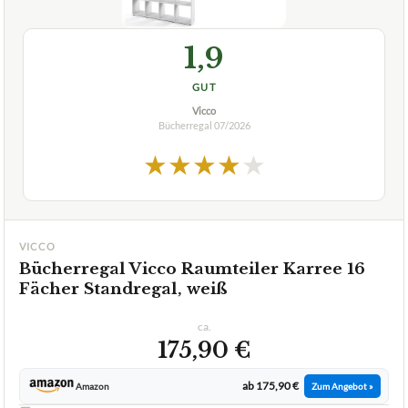
1,9
GUT
Vicco
Bücherregal
07/2026
★
★
★
★
★
VICCO
Bücherregal Vicco Raumteiler Karree 16
Fächer Standregal, weiß
ca.
175,90 €
ab 175,90 €
Amazon
Zum Angebot »