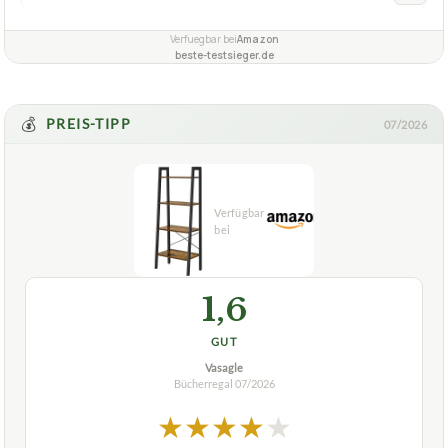
Verfuegbar bei
Amazon
beste-testsieger.de
💰
PREIS-TIPP
07/2026
1,6
GUT
Vasagle
Bücherregal
07/2026
★
★
★
★
★