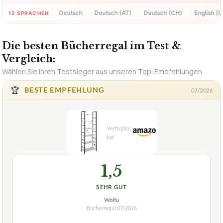
✓
PDF in 60 Sek.
Deutsch
Deutsch (AT)
Deutsch (CH)
English (US)
12 SPRACHEN
Die besten Bücherregal im Test &
Vergleich:
Wählen Sie Ihren Testsieger aus unseren Top-Empfehlungen.
🏆
BESTE EMPFEHLUNG
07/2026
1,5
SEHR GUT
Woltu
Bücherregal
07/2026