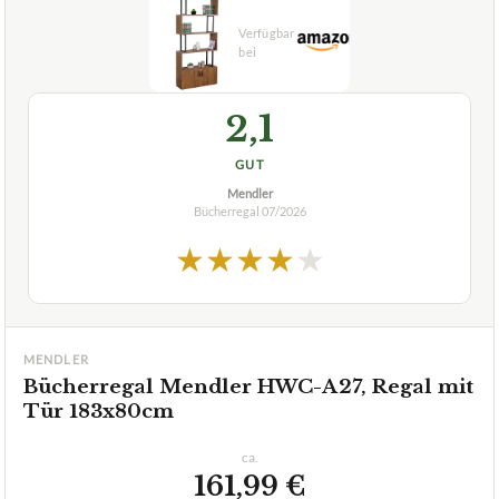
2,1
GUT
Mendler
Bücherregal
07/2026
★
★
★
★
★
MENDLER
Bücherregal Mendler HWC-A27, Regal mit
Tür 183x80cm
ca.
161,99 €