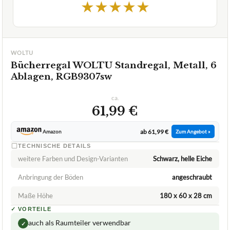
★
★
★
★
★
WOLTU
Bücherregal WOLTU Standregal, Metall, 6
Ablagen, RGB9307sw
ca.
61,99 €
ab 61,99 €
Amazon
Zum Angebot »
TECHNISCHE DETAILS
weitere Farben und Design-Varianten
Schwarz, helle Eiche
Anbringung der Böden
angeschraubt
Maße Höhe
180 x 60 x 28 cm
✓
VORTEILE
auch als Raumteiler verwendbar
✓