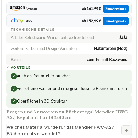
ab 161,99 €
Amazon
Zum Angebot »
ab 152,99 €
eBay
Zum Angebot »
TECHNISCHE DETAILS
Art der Befestigung: Wandmontage freistehend
JaJa
weitere Farben und Design-Varianten
Naturfarben (Holz)
Bauart
zum Teil mit Rückwand
✓
VORTEILE
auch als Raumteiler nutzbar
✓
vier offene Fächer und eine geschlossene Ebene mit Türen
✓
Oberfläche in 3D-Struktur
✓
Fragen und Antworten zu Bücherregal Mendler HWC-
A27, Regal mit Tür 183x80cm
Welches Material wurde für das Mendler HWC-A27
+
Bücherregal verwendet?