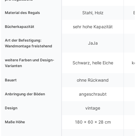
Stahl, Holz
E
Material des Regals
sehr hohe Kapazität
Bücherkapazität
Art der Befestigung:
JaJa
Wandmontage freistehend
weitere Farben und Design-
Schwarz, helle Eiche
ke
Varianten
ohne Rückwand
Bauart
angeschraubt
Anbringung der Böden
vintage
Design
180 x 60 x 28 cm
Maße Höhe