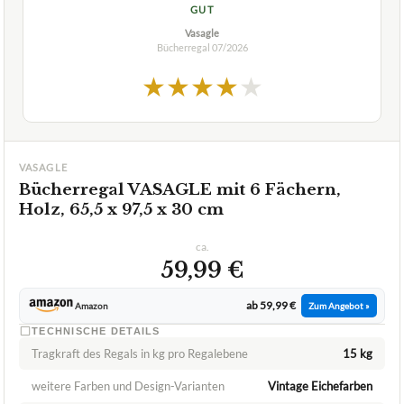
GUT
Vasagle
Bücherregal
07/2026
★
★
★
★
★
VASAGLE
Bücherregal VASAGLE mit 6 Fächern,
Holz, 65,5 x 97,5 x 30 cm
ca.
59,99 €
ab 59,99 €
Amazon
Zum Angebot »
TECHNISCHE DETAILS
Tragkraft des Regals in kg pro Regalebene
15 kg
weitere Farben und Design-Varianten
Vintage Eichefarben