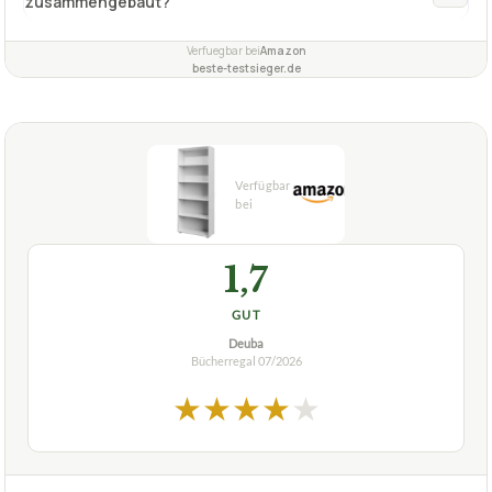
zusammengebaut?
Verfuegbar bei
Amazon
beste-testsieger.de
1,7
GUT
Deuba
Bücherregal
07/2026
★
★
★
★
★