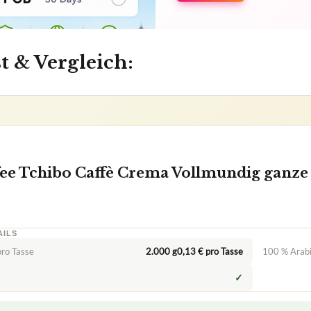
t & Vergleich:
ee Tchibo Caffè Crema Vollmundig ganze
AILS
ro Tasse
2.000 g0,13 € pro Tasse
100 % Arab
✓