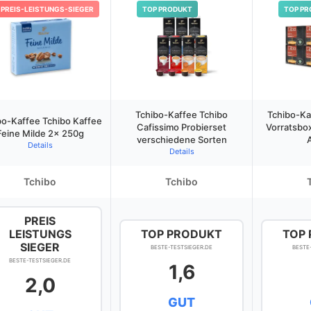
PREIS-LEISTUNGS-SIEGER
TOP PRODUKT
TOP PR
Tchibo-Kaffee Tchibo
Tchibo-Ka
bo-Kaffee Tchibo Kaffee
Cafissimo Probierset
Vorratsbo
Feine Milde 2x 250g
verschiedene Sorten
Details
Details
Tchibo
Tchibo
PREIS
LEISTUNGS
TOP PRODUKT
TOP
SIEGER
BESTE-TESTSIEGER.DE
BESTE
BESTE-TESTSIEGER.DE
1,6
2,0
GUT