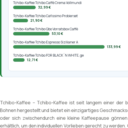
Tchibo-Kaffee Tchibo Caffè Crema Vollmundi
32,99 €
Tchibo-Kaffee Tchibo Cafissimo Probierset
21,90 €
Tchibo-Kaffee Tchibo Qbo Vorratsbox Caffè
53,10 €
Tchibo-Kaffee Tchibo Espresso Sizilianer A
133,99 €
Tchibo-Kaffee Tchibo FOR BLACK´N WHITE, ge
12,71 €
Tchibo-Kaffee – Tchibo-Kaffee ist seit langem einer der 
Bohnen hergestellt und bietet ein einzigartiges Geschmackse
oder sich zwischendurch eine kleine Kaffeepause gönnen
erhältlich, um den individuellen Vorlieben gerecht zu werden