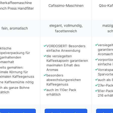
ilterkaffeemaschine
Cafissimo-Maschinen
Qbo-Kaf
ench Press Handfilter
elegant, vollmundig,
malzig
fein, aromatisch
facettenreich
sch
✓
versiegel
✓
VORDOSIERT: Besonders
ktische
garantie
einfache Anwendung
ppelverpackung für
Aromaerh
✓
die versiegelten
nganhaltenden
✓
vorportio
Kaffeekapseln garantieren
omaerhalt
einfache
maximalen Erhalt des
eits gemahlen:
✓
Aromas
Vorratsp
imale Körnung für
Sparvorte
✓
besonders
ximalen Kaffeegenuss
✓
abwechslungsreichen
auch als 
ne Kaffeemühle nötig
Kaffeegenuss
✓
27er-Pac
ch als ganze Bohne
✓
auch im 110er Pack
✓
81er-Pac
ältlich
erhältlich
216 erhält