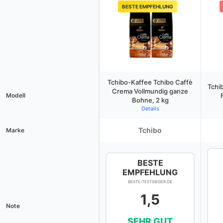
BESTE EMPFEHLUNG
Tchibo-Kaffee Tchibo Caffè
Tchi
Crema Vollmundig ganze
Modell
Bohne, 2 kg
Details
Tchibo
Marke
BESTE
EMPFEHLUNG
BESTE-TESTSIEGER.DE
1,5
Note
SEHR GUT