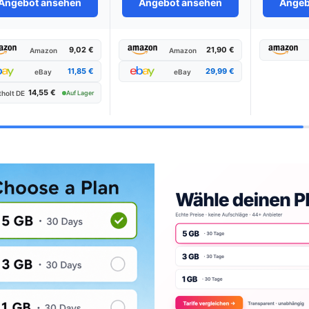
Angebot ansehen
Angebot ansehen
Angeb
9,02 €
21,90 €
Amazon
Amazon
11,85 €
29,99 €
eBay
eBay
14,55 €
holt DE
Auf Lager