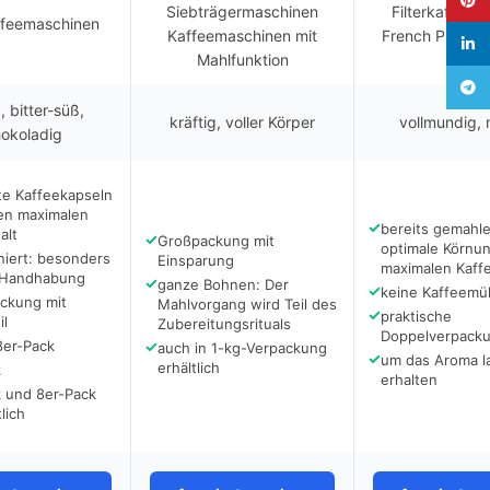
Siebträgermaschinen
Filterkaffeem
feemaschinen
Kaffeemaschinen mit
French Press H
linked
Mahlfunktion
Teleg
, bitter-süß,
kräftig, voller Körper
vollmundig, 
okoladig
te Kaffeekapseln
ren maximalen
✓
bereits gemahle
alt
✓
Großpackung mit
optimale Körnun
niert: besonders
Einsparung
maximalen Kaff
 Handhabung
✓
ganze Bohnen: Der
✓
keine Kaffeemüh
ackung mit
Mahlvorgang wird Teil des
✓
praktische
il
Zubereitungsrituals
Doppelverpack
8er-Pack
✓
auch in 1-kg-Verpackung
✓
um das Aroma l
erhältlich
k
erhalten
k und 8er-Pack
lich