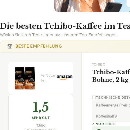
Die besten Tchibo-Kaffee im Tes
Wählen Sie Ihren Testsieger aus unseren Top-Empfehlungen.
🏆
BESTE EMPFEHLUNG
TCHIBO
Tchibo-Kaff
Bohne, 2 kg
TECHNISCHE DET
1,5
Kaffeemenge Preis p
Koffeinhaltig
SEHR GUT
✓
VORTEILE
Tchibo
Tchibo-Kaffee
07/2026