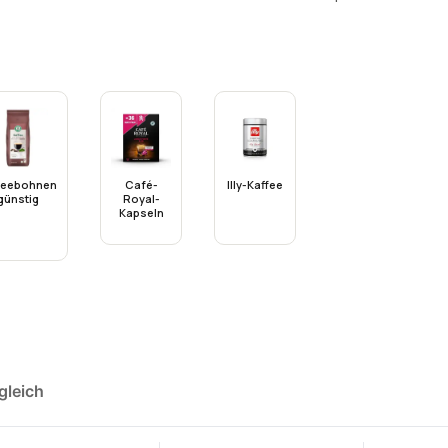
feebohnen
Café-
Illy-Kaffee
günstig
Royal-
Kapseln
gleich