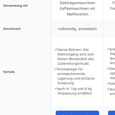
Siebträgermaschinen
F
Verwendung mit
Kaffeemaschinen mit
Fr
Mahlfunktion
vollmundig, aromatisch
Geschmack
✓
✓
pra
Ganze Bohnen: Der
Do
Mahlvorgang wird zum
la
festen Bestandteil des
Ar
Zubereitungsrituals
✓
✓
ber
Aromasiegel für
Vorteile
opt
aromaschonende
ma
Lagerung und einfache
Dosierung
✓
kei
✓
auch in 1 kg und 8 kg
✓
au
Verpackung erhältlich
erh