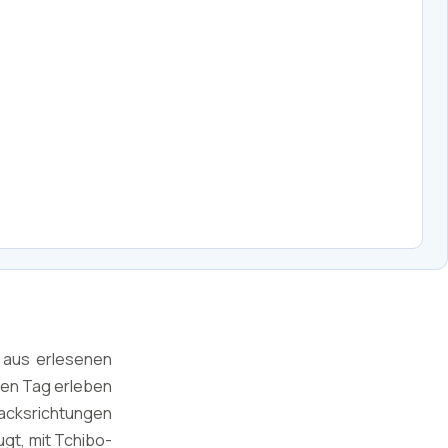
d aus erlesenen
den Tag erleben
acksrichtungen
ugt, mit Tchibo-