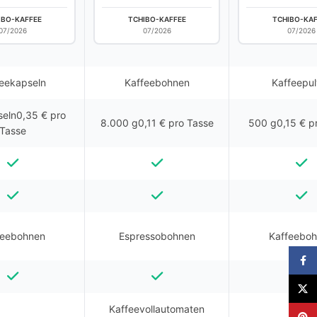
IBO-KAFFEE
TCHIBO-KAFFEE
TCHIBO-KAF
07/2026
07/2026
07/2026
eekapseln
Kaffeebohnen
Kaffeepul
eln0,35 € pro
8.000 g0,11 € pro Tasse
500 g0,15 € p
Tasse
feebohnen
Espressobohnen
Kaffeebo
Faceb
X
Kaffeevollautomaten
Pinter