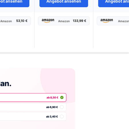
ot ansehen
Angebot ansehen
Angebot an
53,10 €
133,99 €
Amazon
Amazon
Amazo