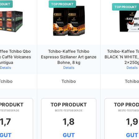
ODUKT
TOP PRODUKT
TOP PRODUKT
ffee Tchibo Qbo
Tchibo-Kaffee Tchibo
Tchibo-Kaffee T
x Caffè Volcanes
Espresso Sizilianer Art ganze
BLACK´N WHITE, 
Antigua
Bohne, 8 kg
2x250
Details
Details
Details
Tchibo
Tchibo
Tchib
 PRODUKT
TOP PRODUKT
TOP PRO
-TESTSIEGER.DE
BESTE-TESTSIEGER.DE
BESTE-TESTSIEG
1,7
1,8
1,9
GUT
GUT
GUT