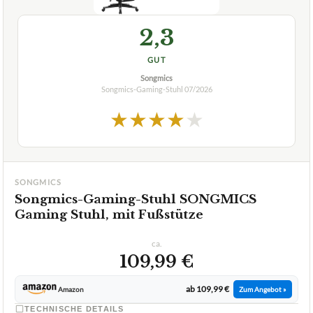
+
SONGMICS Gamingstuh? Racing Chair?
Ist der SONGMICS Gamingstuhl, Racing Chair,
+
bequem und strapazierfähig?
Verfuegbar bei
Amazon
beste-testsieger.de
2,3
GUT
Songmics
Songmics-Gaming-Stuhl
07/2026
★
★
★
★
★