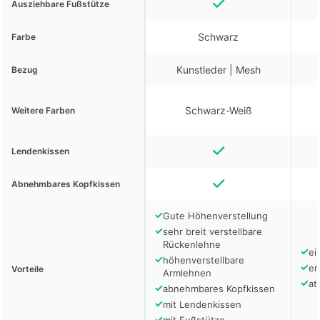
Ausziehbare Fußstütze
Schwarz
Farbe
Kunstleder | Mesh
Bezug
Schwarz-Weiß
Weitere Farben
Lendenkissen
Abnehmbares Kopfkissen
✓
Gute Höhenverstellung
✓
sehr breit verstellbare
Rückenlehne
✓
ei
✓
höhenverstellbare
✓
er
Vorteile
Armlehnen
✓
at
✓
abnehmbares Kopfkissen
✓
mit Lendenkissen
✓