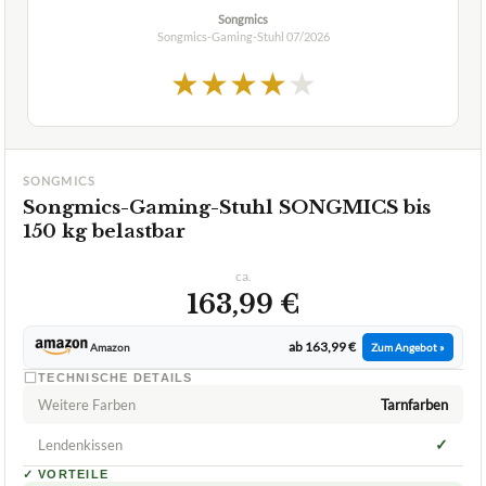
Verfuegbar bei
Amazon
beste-testsieger.de
1,6
GUT
Songmics
Songmics-Gaming-Stuhl
07/2026
★
★
★
★
★
SONGMICS