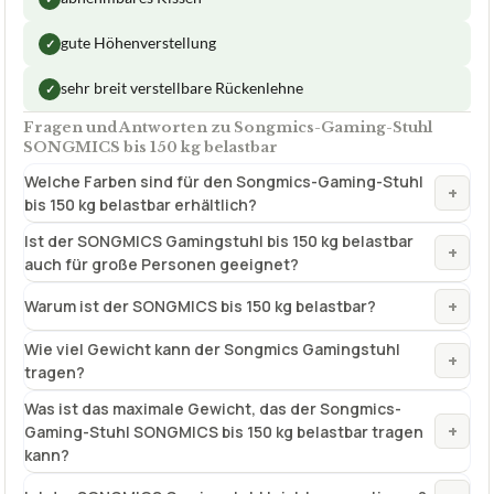
150 kg belastbar
ca.
161,99 €
ab 161,99 €
Amazon
Zum Angebot »
TECHNISCHE DETAILS
Liegefunktion
bis 135°
✓
Lendenkissen
✓
VORTEILE
abnehmbares Kissen
✓
gute Höhenverstellung
✓
sehr breit verstellbare Rückenlehne
✓
Fragen und Antworten zu Songmics-Gaming-Stuhl
SONGMICS bis 150 kg belastbar
Welche Farben sind für den Songmics-Gaming-Stuhl
+