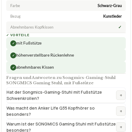
SONGMICS
Songmics-Gaming-Stuhl SONGMICS
Gaming Stuhl, mit Fußstütze
ca.
109,99 €
ab 109,99 €
Amazon
Zum Angebot »
TECHNISCHE DETAILS
Farbe
Schwarz-Grau
Bezug
Kunstleder
✓
Abnehmbares Kopfkissen
✓
VORTEILE
mit Fußstütze
✓