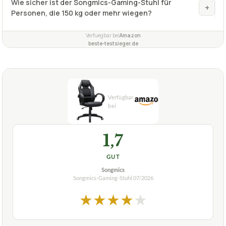
+
Menschen geeignet?
Wie viele Rollen hat der SONGMICS Racing Stuhl
+
Drehstuhl PU?
Was ist das besondere an dem SONGMICS Racing
+
Stuhl Drehstuhl PU?
Wie viel Gewicht kann der Songmics-Gaming-Stuhl
+
mit einer Belastbarkeit von 150 kg tragen?
Ist der SONGMICS Gamingstuhl bis 150 kg belastbar
+
auch für große Personen geeignet?
Wie sicher ist der Songmics-Gaming-Stuhl für
+
Personen, die 150 kg oder mehr wiegen?
Verfuegbar bei
Amazon
beste-testsieger.de