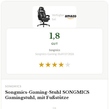
Welche Materialien werden bei der Herstellung des
+
Songmics-Gaming-Stuhls verwendet?
Was sind die Funktionen des Songmics Gaming
+
Stuhls?
Welche Vorteile bietet der Songmics-Gaming-Stuhl
+
gegenüber anderen Gaming-Stühlen?
Verfuegbar bei
Amazon
beste-testsieger.de
1,8
GUT