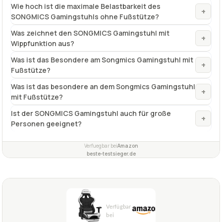
Weitere Farben
Schwarz-Blau Schwarz-Rot Schwarz-Weiß
✓
VORTEILE
Gute Höhenverstellung
✓
sehr breit verstellbare Rückenlehne
✓
abnehmbares Kissen
✓
Fragen und Antworten zu Songmics-Gaming-Stuhl
SONGMICS Gamingstuhl, mit Fußstütze
Welche Maße hat der Songmics Gamingstuhl mit
+
Fußstütze?
Wie hoch ist die maximale Belastbarkeit des
+
SONGMICS Gamingstuhls ohne Fußstütze?
Was zeichnet den SONGMICS Gamingstuhl mit
+
Wippfunktion aus?
Was ist das Besondere am Songmics Gamingstuhl mit
+
Fußstütze?
Was ist das besondere an dem Songmics Gamingstuhl