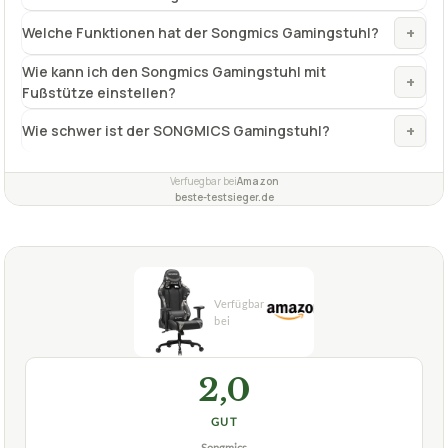
gute Höhenverstellung
✓
abnehmbares Kissen
✓
Fragen und Antworten zu Songmics-Gaming-Stuhl
SONGMICS Gamingstuhl mit Fußstütze
Hat der Songmics-Gaming-Stuhl mit Fußstütze eine
+
Wippfunktion?
Kann der SONGMICS Gamingstuhl mit Fußstütze in
+
der Sitzhöhe verstellt werden?
Welche besonderen Funktionen hat der Trust Gaming
+
GXT 165 Celox Gaming Maus?
+
Welche Funktionen hat der Songmics Gamingstuhl?
Wie kann ich den Songmics Gamingstuhl mit
+
Fußstütze einstellen?
+
Wie schwer ist der SONGMICS Gamingstuhl?
Verfuegbar bei
Amazon