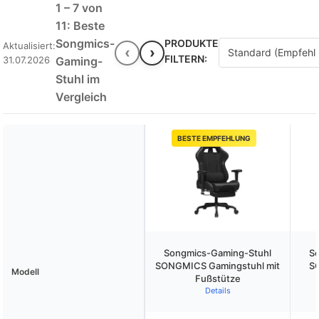
1 – 7 von
11: Beste
Songmics-
PRODUKTE
Aktualisiert:
‹
›
FILTERN:
31.07.2026
Gaming-
Stuhl im
Vergleich
BESTE EMPFEHLUNG
Songmics-Gaming-Stuhl
S
SONGMICS Gamingstuhl mit
S
Modell
Fußstütze
Details