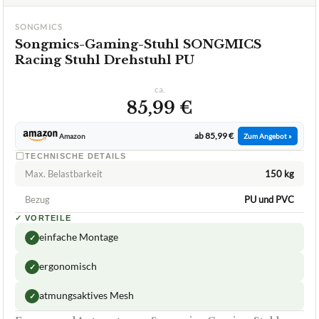
1,7
GUT
Songmics
Songmics-Gaming-Stuhl
07/2026
★
★
★
★
★
SONGMICS
Songmics-Gaming-Stuhl SONGMICS
Racing Stuhl Drehstuhl PU
ca.
85,99 €