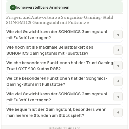
ab 159,99 €
Amazon
Zum Angebot »
TECHNISCHE DETAILS
Höhenverstellbarkeit
10 cm
✓
Ausziehbare Fußstütze
✓
Abnehmbares Kopfkissen
✓
VORTEILE
Gute Höhenverstellung
✓
sehr breit verstellbare Rückenlehne
✓
höhenverstellbare Armlehnen
✓
Fragen und Antworten zu Songmics-Gaming-Stuhl
SONGMICS Gamingstuhl mit Fußstütze
Wie viel Gewicht kann der SONGMICS Gamingstuhl
+
mit Fußstütze tragen?
Wie hoch ist die maximale Belastbarkeit des
+