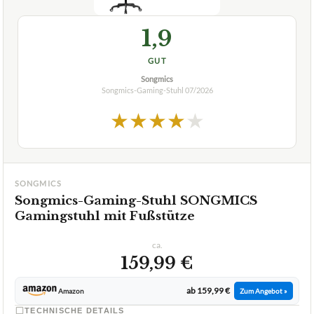
+
mit Fußstütze?
Ist der SONGMICS Gamingstuhl auch für große
+
Personen geeignet?
Verfuegbar bei
Amazon
beste-testsieger.de
1,9
GUT
Songmics
Songmics-Gaming-Stuhl
07/2026
★
★
★
★
★