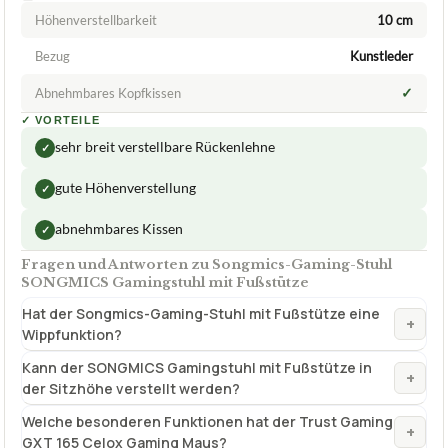
SONGMICS
Songmics-Gaming-Stuhl SONGMICS
Gamingstuhl mit Fußstütze
ca.
159,99 €
ab 159,99 €
Amazon
Zum Angebot »
TECHNISCHE DETAILS
Höhenverstellbarkeit
10 cm
Bezug
Kunstleder
✓
Abnehmbares Kopfkissen
✓
VORTEILE
sehr breit verstellbare Rückenlehne
✓