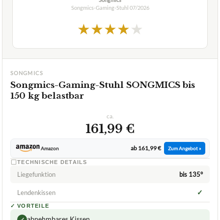
beste-testsieger.de
2,0
GUT
Songmics
Songmics-Gaming-Stuhl
07/2026
★
★
★
★
★
SONGMICS
Songmics-Gaming-Stuhl SONGMICS bis