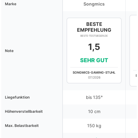
Songmics
Marke
BESTE
EMPFEHLUNG
BESTE-TESTSIEGER.DE
1,5
Note
SEHR GUT
SONGMICS-GAMING-STUHL
S
07/2026
bis 135°
Liegefunktion
10 cm
Höhenverstellbarkeit
150 kg
Max. Belastbarkeit