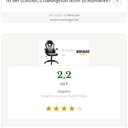
bis 150 kg belastbar erhältlich?
Ist der SONGMICS Gamingstuhl bis 150 kg belastbar
+
auch für große Personen geeignet?
+
Warum ist der SONGMICS bis 150 kg belastbar?
Wie viel Gewicht kann der Songmics Gamingstuhl
+
tragen?
Was ist das maximale Gewicht, das der Songmics-
+
Gaming-Stuhl SONGMICS bis 150 kg belastbar tragen
kann?
+
Ist der SONGMICS Gamingstuhl leicht zu montieren?
Verfuegbar bei
Amazon
beste-testsieger.de