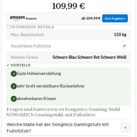
Songmics
Songmics-Gaming-Stuhl
07/2026
★
★
★
★
★
SONGMICS
Songmics-Gaming-Stuhl SONGMICS
Gamingstuhl, mit Fußstütze
ca.
109,99 €
ab 109,99 €
Amazon
Zum Angebot »
TECHNISCHE DETAILS
Max. Belastbarkeit
150 kg
✓
Ausziehbare Fußstütze