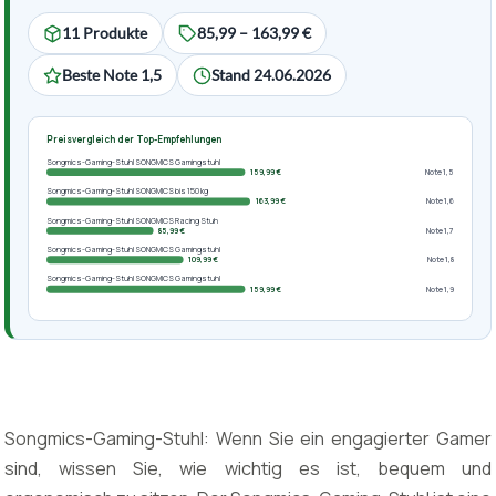
11 Produkte
85,99 – 163,99 €
Beste Note 1,5
Stand 24.06.2026
Preisvergleich der Top-Empfehlungen
Songmics-Gaming-Stuhl SONGMICS Gamingstuhl
159,99 €
Note 1,5
Songmics-Gaming-Stuhl SONGMICS bis 150 kg
163,99 €
Note 1,6
Songmics-Gaming-Stuhl SONGMICS Racing Stuh
85,99 €
Note 1,7
Songmics-Gaming-Stuhl SONGMICS Gamingstuhl
109,99 €
Note 1,8
Songmics-Gaming-Stuhl SONGMICS Gamingstuhl
159,99 €
Note 1,9
Songmics-Gaming-Stuhl: Wenn Sie ein engagierter Gamer
sind, wissen Sie, wie wichtig es ist, bequem und