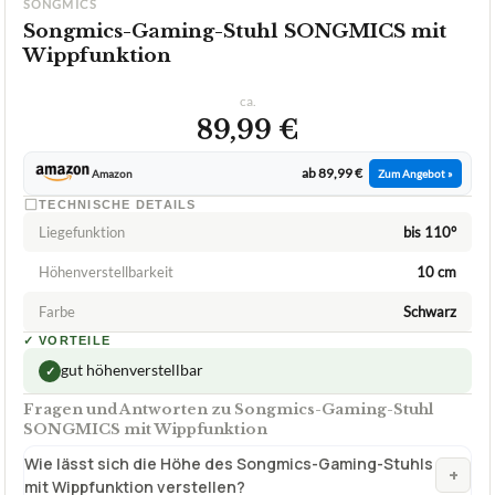
2,1
GUT
Songmics
Songmics-Gaming-Stuhl
07/2026
★
★
★
★
★
SONGMICS
Songmics-Gaming-Stuhl SONGMICS mit
Wippfunktion
ca.
89,99 €
ab 89,99 €
Amazon
Zum Angebot »