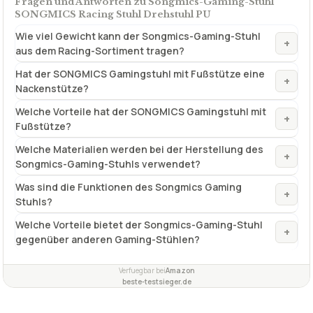
ab 85,99 €
Amazon
Zum Angebot »
TECHNISCHE DETAILS
Max. Belastbarkeit
150 kg
Bezug
PU und PVC
✓
VORTEILE
einfache Montage
✓
ergonomisch
✓
atmungsaktives Mesh
✓
Fragen und Antworten zu Songmics-Gaming-Stuhl
SONGMICS Racing Stuhl Drehstuhl PU
Wie viel Gewicht kann der Songmics-Gaming-Stuhl
+
aus dem Racing-Sortiment tragen?
Hat der SONGMICS Gamingstuhl mit Fußstütze eine
+
Nackenstütze?
Welche Vorteile hat der SONGMICS Gamingstuhl mit
+
Fußstütze?