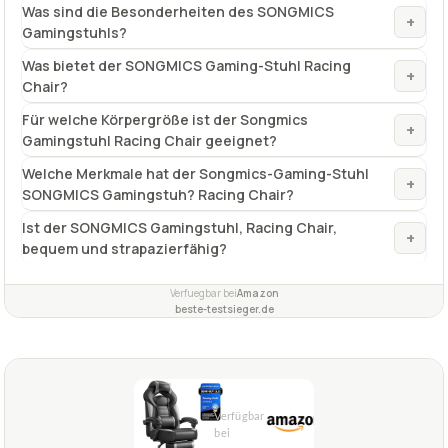
TECHNISCHE DETAILS
Max. Belastbarkeit
150 kg
✓
VORTEILE
Ergonomischer und einfacher Aufbau
✓
mit klappbaren und gut gepolsterten Armlehnen
✓
Fragen und Antworten zu Songmics-Gaming-Stuhl
SONGMICS Gamingstuhl, Racing Chair
Ist die Rückenlehne des Songmics-Gaming-Stuhls
+
Racing Chair verstellbar?
Was sind die Besonderheiten des SONGMICS
+
Gamingstuhls?
Was bietet der SONGMICS Gaming-Stuhl Racing
+
Chair?
Für welche Körpergröße ist der Songmics
+
Gamingstuhl Racing Chair geeignet?
Welche Merkmale hat der Songmics-Gaming-Stuhl