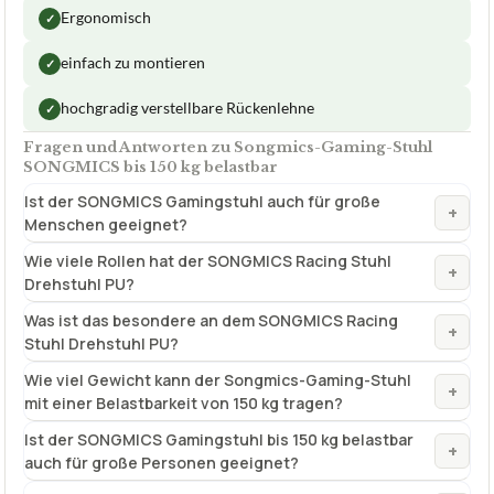
Songmics-Gaming-Stuhl SONGMICS bis
150 kg belastbar
ca.
163,99 €
ab 163,99 €
Amazon
Zum Angebot »
TECHNISCHE DETAILS
Weitere Farben
Tarnfarben
✓
Lendenkissen
✓
VORTEILE
Ergonomisch
✓
einfach zu montieren
✓
hochgradig verstellbare Rückenlehne
✓
Fragen und Antworten zu Songmics-Gaming-Stuhl
SONGMICS bis 150 kg belastbar
Ist der SONGMICS Gamingstuhl auch für große