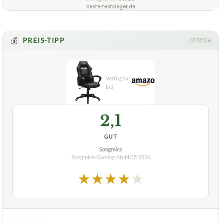
SONGMICS Gamingstuhls mit Fußstütze?
Welche besonderen Funktionen hat der Trust Gaming
+
Trust GXT 900 Kudos RGB?
Welche besonderen Funktionen hat der Songmics-
+
Gaming-Stuhl mit Fußstütze?
Wie viel Gewicht kann der SONGMICS Gamingstuhl
+
mit Fußstütze tragen?
Wie bequem ist der Gamingstuhl, besonders wenn
+
man mehrere Stunden am Stück spielt?
Verfuegbar bei
Amazon
beste-testsieger.de
💰
PREIS-TIPP
07/2026