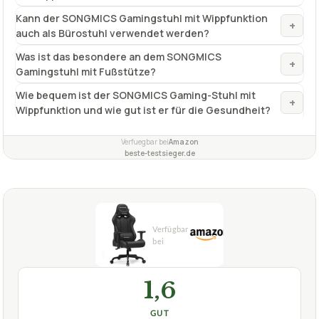
TECHNISCHE DETAILS
Liegefunktion
bis 110°
Höhenverstellbarkeit
10 cm
Farbe
Schwarz
✓
VORTEILE
gut höhenverstellbar
✓
Fragen und Antworten zu Songmics-Gaming-Stuhl
SONGMICS mit Wippfunktion
Wie lässt sich die Höhe des Songmics-Gaming-Stuhls
+
mit Wippfunktion verstellen?
Kann der SONGMICS Gamingstuhl mit Wippfunktion
+
auch als Bürostuhl verwendet werden?
Was ist das besondere an dem SONGMICS
+
Gamingstuhl mit Fußstütze?
Wie bequem ist der SONGMICS Gaming-Stuhl mit
+
Wippfunktion und wie gut ist er für die Gesundheit?