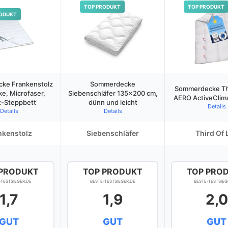
TOP PRODUKT
TOP PRODUKT
ODUKT
ke Frankenstolz
Sommerdecke
Sommerdecke Thi
e, Microfaser,
Siebenschläfer 135×200 cm,
AERO ActiveClim
t-Steppbett
dünn und leicht
Details
Details
Details
nkenstolz
Siebenschläfer
Third Of 
 PRODUKT
TOP PRODUKT
TOP PRO
-TESTSIEGER.DE
BESTE-TESTSIEGER.DE
BESTE-TESTSIEG
1,7
1,9
2,0
GUT
GUT
GUT