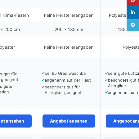
linked
r Klima-Fasern
keine Herstellerangaben
Polyester Klim
Teleg
 x 200 cm
200 x 135 cm
135 x 20
olyester
keine Herstellerangaben
Polyest
✓
✓
bei 95 Grad waschbar
sehr gute Luftzi
s gut für
r geeignet
✓
✓
angenehm auf der Haut
besonders gut 
Allergiker
s gute
✓
besonders gut für
ation
✓
Allergiker geeignet
angenehm auf d
ot ansehen
Angebot ansehen
Angebot an