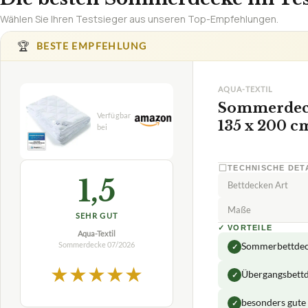
Wählen Sie Ihren Testsieger aus unseren Top-Empfehlungen.
🏆
BESTE EMPFEHLUNG
AQUA-TEXTIL
Sommerdecke
135 x 200 c
TECHNISCHE DET
1,5
Bettdecken Art
Maße
SEHR GUT
✓
VORTEILE
Aqua-Textil
Sommerdecke
07/2026
Sommerbettde
✓
★
★
★
★
★
Übergangsbettd
✓
besonders gute 
✓