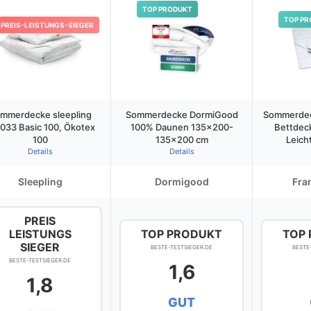
TOP PRODUKT
TOP PR
PREIS-LEISTUNGS-SIEGER
mmerdecke sleepling
Sommerdecke DormiGood
Sommerdec
033 Basic 100, Ökotex
100% Daunen 135×200-
Bettdeck
100
135×200 cm
Leich
Details
Details
Sleepling
Dormigood
Fra
PREIS
LEISTUNGS
TOP PRODUKT
TOP
SIEGER
BESTE-TESTSIEGER.DE
BESTE
BESTE-TESTSIEGER.DE
1,6
1,8
GUT