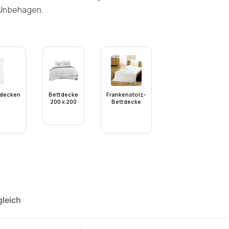
 Unbehagen.
decken
Bettdecke
Frankenstolz-
200 x 200
Bettdecke
gleich