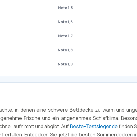
Note 1,5
Note 1,6
Note 1,7
Note 1,8
Note 1,9
chte, in denen eine schwere Bettdecke zu warm und ungemü
angenehme Frische und ein angenehmes Schlafklima. Besond
schnell aufnimmt und abgibt. Auf
Beste-Testsieger.de
finden S
t erfüllen. Entdecken Sie jetzt die besten Sommerdecken i