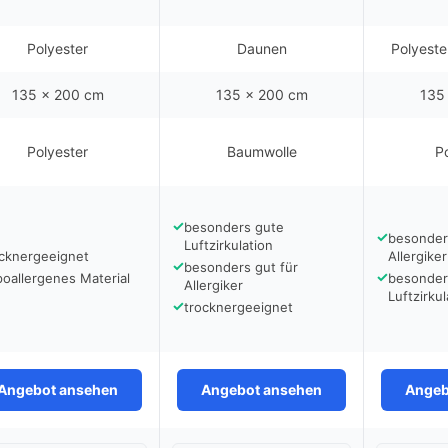
Polyester
Daunen
Polyeste
135 x 200 cm
135 x 200 cm
135
Polyester
Baumwolle
P
✓
besonders gute
✓
besonder
Luftzirkulation
ocknergeeignet
Allergike
✓
besonders gut für
✓
oallergenes Material
besonder
Allergiker
Luftzirkul
✓
trocknergeeignet
Angebot ansehen
Angebot ansehen
Angeb