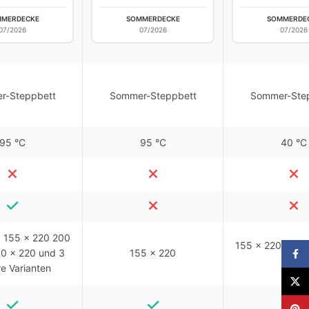
MERDECKE
SOMMERDECKE
SOMMERDE
07/2026
07/2026
07/2026
r-Steppbett
Sommer-Steppbett
Sommer-Ste
95 °C
95 °C
40 °C
 155 x 220 200
155 x 220 200 
0 x 220 und 3
155 x 220
Faceb
x 240
re Varianten
X
Pinter