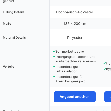
geprüft
Hochbausch-Polyester
Füllung Details
135 x 200 cm
Maße
Polyester
Material Details
✓
Sommerbettdecke
✓
Übergangsbettdecke und
Winterbettdecke in einem
✓
tr
✓
Vorteile
besonders gute
✓
hyp
Luftzirkulation
✓
besonders gut für
Allergiker geeignet
Angebot ansehen