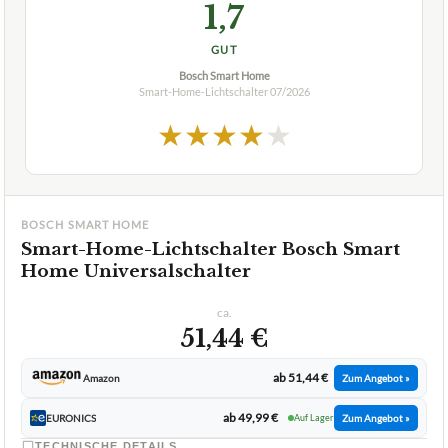
1,7
GUT
Bosch Smart Home
Smart-Home-Lichtschalter
07/2026
★
★
★
★
★
BOSCH SMART HOME
Smart-Home-Lichtschalter Bosch Smart
Home Universalschalter
ca.
51,44 €
ab 51,44 €
Amazon
Zum Angebot »
ab 49,99 €
EURONICS
Auf Lager
Zum Angebot »
TECHNISCHE DETAILS