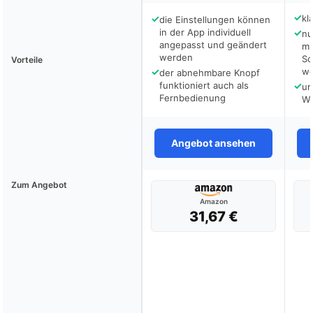
✓
✓
kl
die Einstellungen können
in der App individuell
✓
nu
angepasst und geändert
mu
werden
Sc
Vorteile
✓
we
der abnehmbare Knopf
funktioniert auch als
✓
um
Fernbedienung
We
Angebot ansehen
Zum Angebot
Amazon
31,67 €