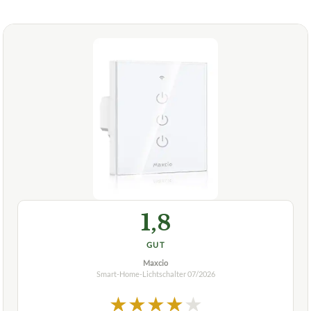
1,8
GUT
Maxcio
Smart-Home-Lichtschalter
07/2026
★
★
★
★
★