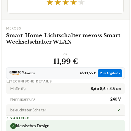
★
★
★
★
★
MEROSS
Smart-Home-Lichtschalter meross Smart
Wechselschalter WLAN
ca.
11,99 €
ab 11,99 €
Amazon
Zum Angebot »
TECHNISCHE DETAILS
Maße (B)
8,6 x 8,6 x 3,5 cm
Nennspannung
240 V
✓
beleuchteter Schalter
✓
VORTEILE
klassisches Design
✓