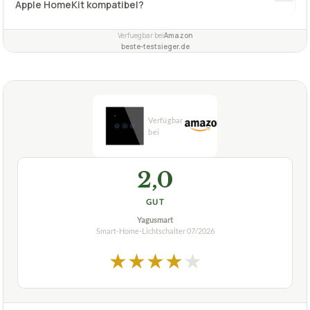
Apple HomeKit kompatibel?
Verfuegbar bei
Amazon
beste-testsieger.de
2,0
GUT
Yagusmart
Smart-Home-Lichtschalter
07/2026
★
★
★
★
★