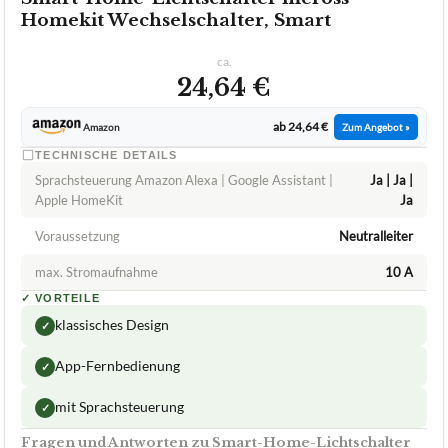
Homekit Wechselschalter, Smart
ca.
24,64 €
ab 24,64 €
Amazon
Zum Angebot »
TECHNISCHE DETAILS
Sprachsteuerung Amazon Alexa | Google Assistant |
Ja | Ja |
Apple HomeKit
Ja
Voraussetzung
Neutralleiter
max. Stromaufnahme
10 A
✓
VORTEILE
klassisches Design
✓
App-Fernbedienung
✓
mit Sprachsteuerung
✓
Fragen und Antworten zu Smart-Home-Lichtschalter