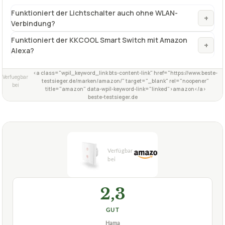
Funktioniert der Lichtschalter auch ohne WLAN-
+
Verbindung?
Funktioniert der KKCOOL Smart Switch mit Amazon
+
Alexa?
<a class="wpil_keyword_link bts-content-link" href="https://www.beste-
Verfuegbar
testsieger.de/marken/amazon/" target="_blank" rel="noopener"
bei
title="amazon" data-wpil-keyword-link="linked">amazon</a>
beste-testsieger.de
2,3
GUT
Hama