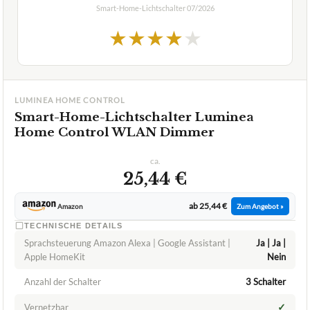
Smart-Home-Lichtschalter
07/2026
★
★
★
★
★
LUMINEA HOME CONTROL
Smart-Home-Lichtschalter Luminea
Home Control WLAN Dimmer
ca.
25,44 €
ab 25,44 €
Amazon
Zum Angebot »
TECHNISCHE DETAILS
Sprachsteuerung Amazon Alexa | Google Assistant |
Ja | Ja |
Apple HomeKit
Nein
Anzahl der Schalter
3 Schalter
✓
Vernetzbar