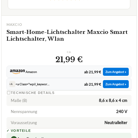
MAXCIO
Smart-Home-Lichtschalter Maxcio Smart
Lichtschalter, Wlan
ca.
21,99 €
ab 21,99 €
Amazon
Zum Angebot »
ab 21,99 €
<a Class="wpil_keyword_link Bts Content Link" Href="https://www.beste Testsieger.de/marken/amazon/" Target="_blank" Rel="noopener" Title="amazon" Data Wpil Keyword Link="linked">amazon</a>
Zum Angebot »
<A
TECHNISCHE DETAILS
Maße (B)
8,6 x 8,6 x 4 cm
Nennspannung
240 V
Voraussetzung
Neutralleiter
✓
VORTEILE