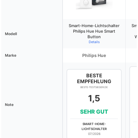
Smart-Home-Lichtschalter
Sma
Philips Hue Hue Smart
Modell
Button
W
Details
Philips Hue
Marke
BESTE
EMPFEHLUNG
BESTE-TESTSIEGER.DE
1,5
Note
SEHR GUT
SMART-HOME-
LICHTSCHALTER
07/2026