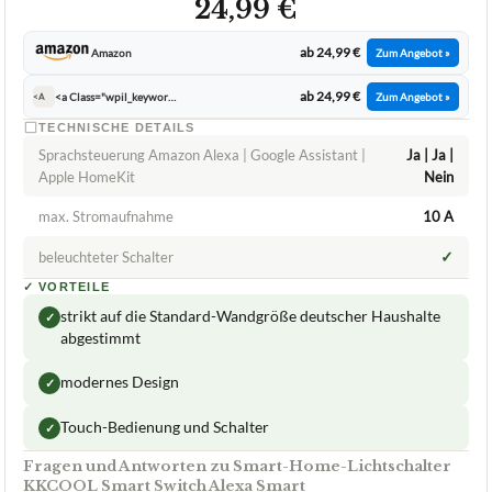
24,99 €
ab 24,99 €
Amazon
Zum Angebot »
ab 24,99 €
<a Class="wpil_keyword_link Bts Content Link" Href="https://www.beste Testsieger.de/marken/amazon/" Target="_blank" Rel="noopener" Title="amazon" Data Wpil Keyword Link="linked">amazon</a>
Zum Angebot »
<A
TECHNISCHE DETAILS
Sprachsteuerung Amazon Alexa | Google Assistant |
Ja | Ja |
Apple HomeKit
Nein
max. Stromaufnahme
10 A
✓
beleuchteter Schalter
✓
VORTEILE
strikt auf die Standard-Wandgröße deutscher Haushalte
✓
abgestimmt
modernes Design
✓
Touch-Bedienung und Schalter
✓
Fragen und Antworten zu Smart-Home-Lichtschalter
KKCOOL Smart Switch Alexa Smart