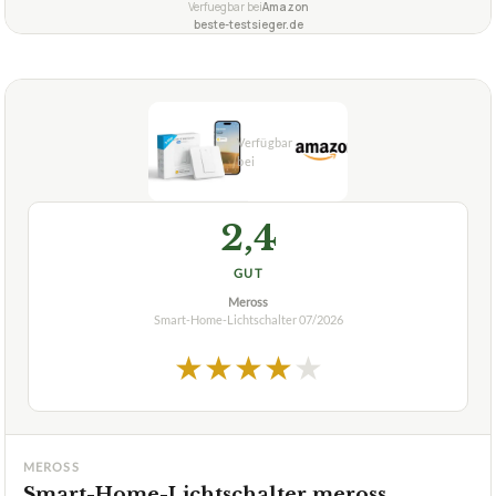
Verfuegbar bei
Amazon
beste-testsieger.de
2,4
GUT
Meross
Smart-Home-Lichtschalter
07/2026
★
★
★
★
★
MEROSS
Smart-Home-Lichtschalter meross