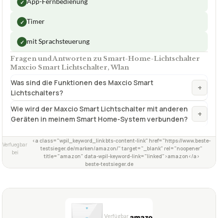
App-Fernbedienung
✓
Timer
✓
mit Sprachsteuerung
✓
Fragen und Antworten zu Smart-Home-Lichtschalter
Maxcio Smart Lichtschalter, Wlan
Was sind die Funktionen des Maxcio Smart
+
Lichtschalters?
Wie wird der Maxcio Smart Lichtschalter mit anderen
+
Geräten in meinem Smart Home-System verbunden?
<a class="wpil_keyword_link bts-content-link" href="https://www.beste-
Verfuegbar
testsieger.de/marken/amazon/" target="_blank" rel="noopener"
bei
title="amazon" data-wpil-keyword-link="linked">amazon</a>
beste-testsieger.de