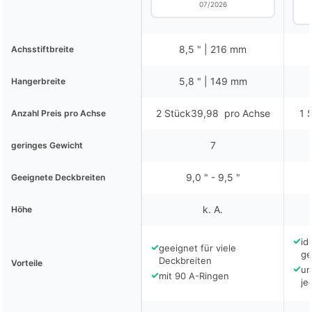
07/2026
8,5 " | 216 mm
Achsstiftbreite
5,8 " | 149 mm
Hangerbreite
2 Stück39,98  pro Achse
1 
Anzahl Preis pro Achse
7
geringes Gewicht
9,0 " - 9,5 "
Geeignete Deckbreiten
k. A.
Höhe
✓
id
✓
geeignet für viele
ge
Deckbreiten
Vorteile
✓
un
✓
mit 90 A-Ringen
je