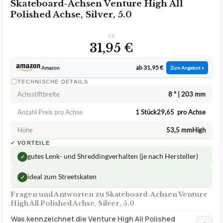
★
★
★
★
★
VENTURE
Skateboard-Achsen Venture High All
Polished Achse, Silver, 5.0
ca.
31,95 €
ab 31,95 €
Amazon
Zum Angebot »
TECHNISCHE DETAILS
Achsstiftbreite
8 " | 203 mm
Anzahl Preis pro Achse
1 Stück29,65  pro Achse
Höhe
53,5 mmHigh
✓
VORTEILE
gutes Lenk- und Shreddingverhalten (je nach Hersteller)
✓