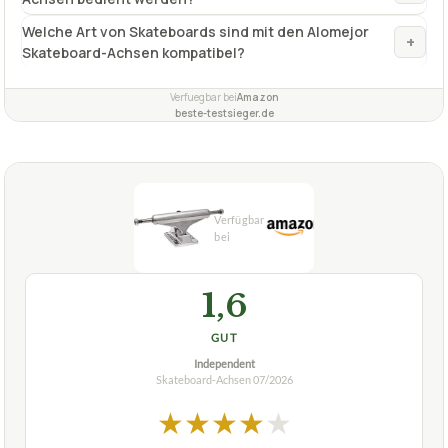
universell einsetzbar für jeden Skatetyp
✓
Fragen und Antworten zu Skateboard-Achsen
Alomejor 1 Paar Skateboard Trucks 4-8 Zoll
Welche Größen können mit den Alomejor Skateboard
+
Achsen bedient werden?
Welche Art von Skateboards sind mit den Alomejor
+
Skateboard-Achsen kompatibel?
Verfuegbar bei
Amazon
beste-testsieger.de
1,6