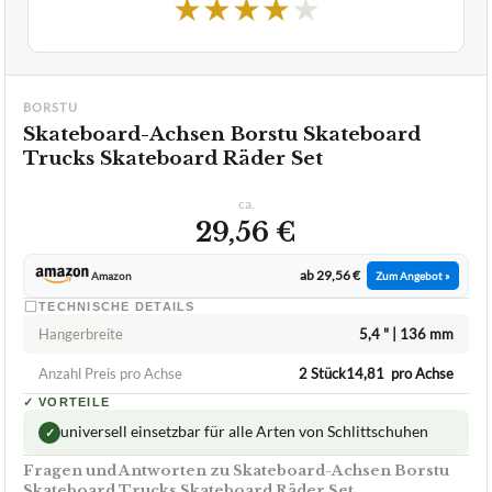
2,4
GUT
Borstu
Skateboard-Achsen
07/2026
★
★
★
★
★
BORSTU
Skateboard-Achsen Borstu Skateboard
Trucks Skateboard Räder Set
ca.
29,56 €
ab 29,56 €
Amazon
Zum Angebot »
TECHNISCHE DETAILS
Hangerbreite
5,4 " | 136 mm