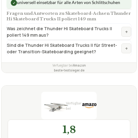
Geeignete Deckbreiten
8,27 - 8,38 "
Höhe
49,9 mmMid
✓
VORTEILE
universell einsetzbar für alle Arten von Schlittschuhen
✓
Fragen und Antworten zu Skateboard-Achsen Thunder
Hi Skateboard Trucks II poliert 149 mm
Was zeichnet die Thunder Hi Skateboard Trucks II
+
poliert 149 mm aus?
Sind die Thunder Hi Skateboard Trucks II für Street-
+
oder Transition-Skateboarding geeignet?
Verfuegbar bei
Amazon
beste-testsieger.de