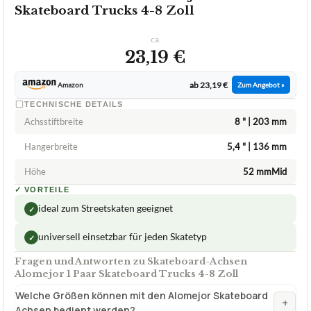
ALOMEJOR
Skateboard-Achsen Alomejor 1 Paar
Skateboard Trucks 4-8 Zoll
ca.
23,19 €
ab 23,19 €
Amazon
Zum Angebot »
TECHNISCHE DETAILS
Achsstiftbreite
8 " | 203 mm
Hangerbreite
5,4 " | 136 mm
Höhe
52 mmMid
✓
VORTEILE
ideal zum Streetskaten geeignet
✓