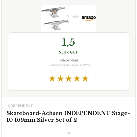
Die besten Skateboard-Achsen im Test &
Vergleich:
Wählen Sie Ihren Testsieger aus unseren Top-Empfehlungen.
🏆
BESTE EMPFEHLUNG
07/2026
1,5
SEHR GUT
Independent
Skateboard-Achsen
07/2026
★
★
★
★
★