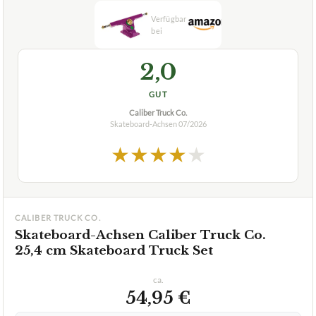
Verfuegbar bei
Amazon
beste-testsieger.de
2,0
GUT
Caliber Truck Co.
Skateboard-Achsen
07/2026
★
★
★
★
★
CALIBER TRUCK CO.
Skateboard-Achsen Caliber Truck Co.