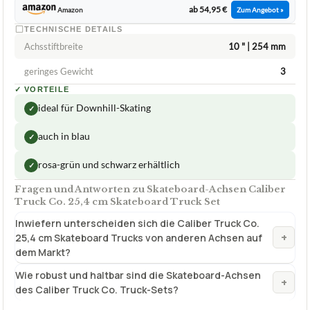
25,4 cm Skateboard Truck Set
ca.
54,95 €
ab 54,95 €
Amazon
Zum Angebot »
TECHNISCHE DETAILS
Achsstiftbreite
10 " | 254 mm
geringes Gewicht
3
✓
VORTEILE
ideal für Downhill-Skating
✓
auch in blau
✓
rosa-grün und schwarz erhältlich
✓
Fragen und Antworten zu Skateboard-Achsen Caliber
Truck Co. 25,4 cm Skateboard Truck Set
Inwiefern unterscheiden sich die Caliber Truck Co.