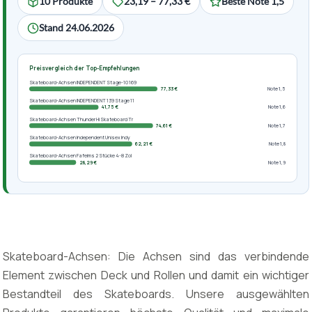
10 Produkte
23,19 – 77,33 €
Beste Note 1,5
Stand 24.06.2026
Preisvergleich der Top-Empfehlungen
Skateboard-Achsen INDEPENDENT Stage-10 169
77,33 €
Note 1,5
Skateboard-Achsen INDEPENDENT 139 Stage 11
41,75 €
Note 1,6
Skateboard-Achsen Thunder Hi Skateboard Tr
74,61 €
Note 1,7
Skateboard-Achsen Independent Unisex Indy
62,21 €
Note 1,8
Skateboard-Achsen Fafeims 2 Stücke 4-8 Zol
28,29 €
Note 1,9
Skateboard-Achsen: Die Achsen sind das verbindende
Element zwischen Deck und Rollen und damit ein wichtiger
Bestandteil des Skateboards. Unsere ausgewählten