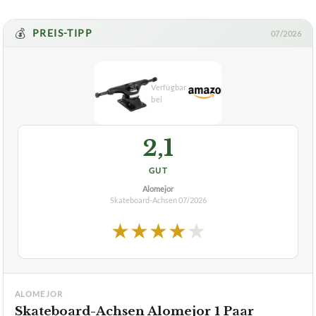
+
Wie groß sind die INDEPENDENT Skateboard-Achsen?
Verfuegbar bei
Amazon
beste-testsieger.de
💰
PREIS-TIPP
07/2026
2,1
GUT
Alomejor
Skateboard-Achsen
07/2026
★
★
★
★
★