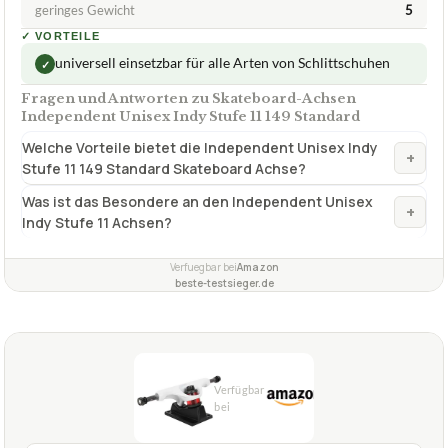
TECHNISCHE DETAILS
Hangerbreite
5 " | 128 mm
Anzahl Preis pro Achse
1 Stück39,95  pro Achse
geringes Gewicht
5
✓
VORTEILE
universell einsetzbar für alle Arten von Schlittschuhen
✓
Fragen und Antworten zu Skateboard-Achsen
Independent Unisex Indy Stufe 11 149 Standard
Welche Vorteile bietet die Independent Unisex Indy
+
Stufe 11 149 Standard Skateboard Achse?
Was ist das Besondere an den Independent Unisex
+
Indy Stufe 11 Achsen?
Verfuegbar bei
Amazon
beste-testsieger.de