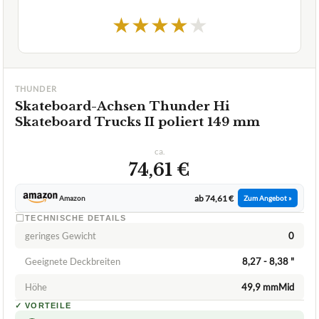
1,7
GUT
Thunder
Skateboard-Achsen
07/2026
★
★
★
★
★
THUNDER
Skateboard-Achsen Thunder Hi
Skateboard Trucks II poliert 149 mm
ca.
74,61 €
ab 74,61 €
Amazon
Zum Angebot »
TECHNISCHE DETAILS
geringes Gewicht
0