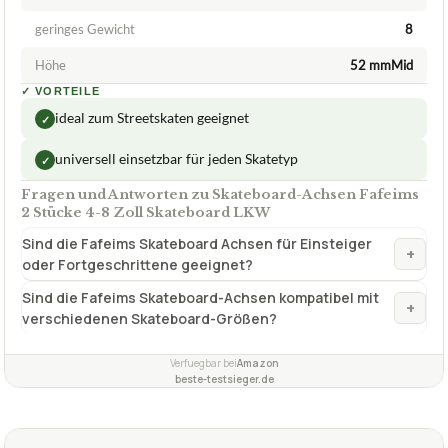
28,29 €
ab 28,29 €
Amazon
Zum Angebot »
TECHNISCHE DETAILS
Achsstiftbreite
8 " | 203 mm
geringes Gewicht
8
Höhe
52 mmMid
✓
VORTEILE
ideal zum Streetskaten geeignet
✓
universell einsetzbar für jeden Skatetyp
✓
Fragen und Antworten zu Skateboard-Achsen Fafeims
2 Stücke 4-8 Zoll Skateboard LKW
Sind die Fafeims Skateboard Achsen für Einsteiger
+
oder Fortgeschrittene geeignet?
Sind die Fafeims Skateboard-Achsen kompatibel mit
+
verschiedenen Skateboard-Größen?