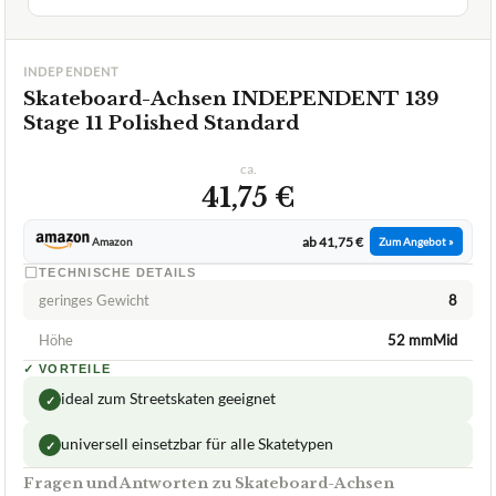
GUT
Independent
Skateboard-Achsen
07/2026
★
★
★
★
★
INDEPENDENT
Skateboard-Achsen INDEPENDENT 139
Stage 11 Polished Standard
ca.
41,75 €
ab 41,75 €
Amazon
Zum Angebot »
TECHNISCHE DETAILS
geringes Gewicht
8
Höhe
52 mmMid
✓
VORTEILE