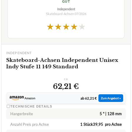
1,8
GUT
Independent
Skateboard-Achsen
07/2026
★
★
★
★
★
INDEPENDENT
Skateboard-Achsen Independent Unisex
Indy Stufe 11 149 Standard
ca.
62,21 €
ab 62,21 €
Amazon
Zum Angebot »