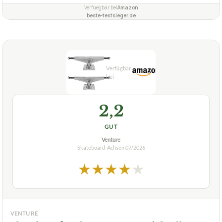
+
25,4 cm Skateboard Trucks von anderen Achsen auf
dem Markt?
Wie robust und haltbar sind die Skateboard-Achsen
+
des Caliber Truck Co. Truck-Sets?
Verfuegbar bei
Amazon
beste-testsieger.de
2,2
GUT
Venture
Skateboard-Achsen
07/2026