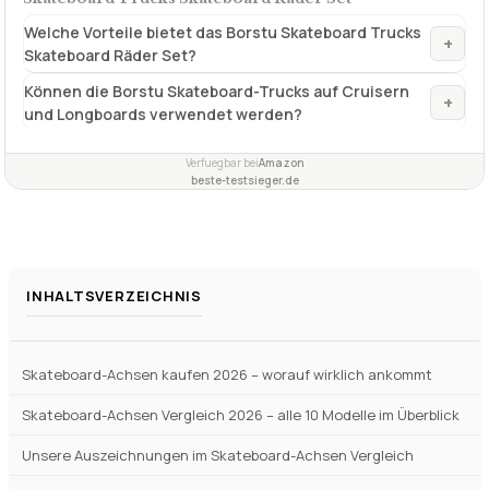
Anzahl Preis pro Achse
2 Stück14,81  pro Achse
✓
VORTEILE
universell einsetzbar für alle Arten von Schlittschuhen
✓
Fragen und Antworten zu Skateboard-Achsen Borstu
Skateboard Trucks Skateboard Räder Set
Welche Vorteile bietet das Borstu Skateboard Trucks
+
Skateboard Räder Set?
Können die Borstu Skateboard-Trucks auf Cruisern
+
und Longboards verwendet werden?
Verfuegbar bei
Amazon
beste-testsieger.de
INHALTSVERZEICHNIS