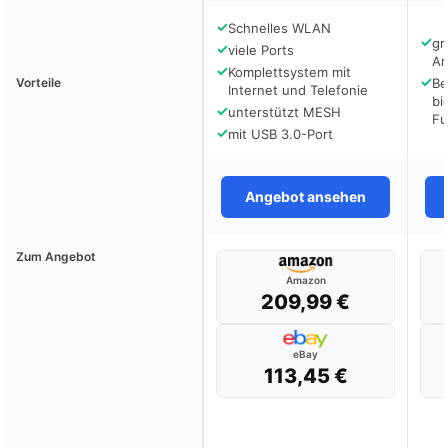
✓
Schnelles WLAN
✓
gr
✓
viele Ports
An
✓
Komplettsystem mit
✓
Vorteile
Be
Internet und Telefonie
bi
✓
unterstützt MESH
Fu
✓
mit USB 3.0-Port
Angebot ansehen
Zum Angebot
Amazon
209,99 €
eBay
113,45 €