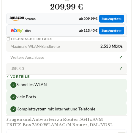
209,99 €
ab 209,99 €
Amazon
Zum Angebot »
ab 113,45 €
eBay
Zum Angebot »
TECHNISCHE DETAILS
Maximale WLAN-Bandbreite
2.533 Mbit/s
✓
Weitere Anschlüsse
✓
USB 3.0
✓
VORTEILE
Schnelles WLAN
✓
viele Ports
✓
Komplettsystem mit Internet und Telefonie
✓
Fragen und Antworten zu Router 5GHz AVM
FRITZ!Box 7590 WLAN AC+N Router, DSL/VDSL