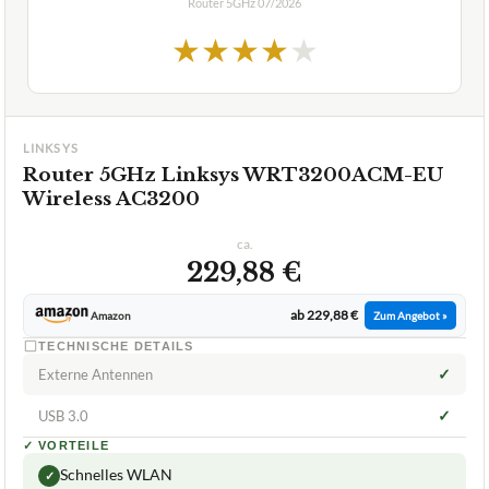
Router 5GHz
07/2026
★
★
★
★
★
LINKSYS
Router 5GHz Linksys WRT3200ACM-EU
Wireless AC3200
ca.
229,88 €
ab 229,88 €
Amazon
Zum Angebot »
TECHNISCHE DETAILS
✓
Externe Antennen
✓
USB 3.0
✓
VORTEILE
Schnelles WLAN
✓