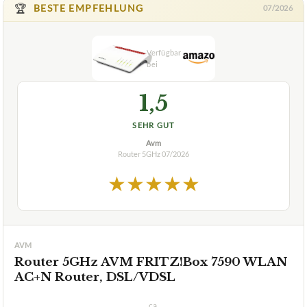
🏆
BESTE EMPFEHLUNG
07/2026
1,5
SEHR GUT
Avm
Router 5GHz
07/2026
★
★
★
★
★
AVM
Router 5GHz AVM FRITZ!Box 7590 WLAN
AC+N Router, DSL/VDSL
ca.