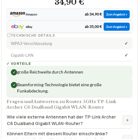
34,90 €
ab 34,90 €
Amazon
Zum Angebot »
ab 35,00 €
eBay
Zum Angebot »
TECHNISCHE DETAILS
✓
WPA3-Verschlüsselung
✓
Gigabit-LAN
✓
VORTEILE
große Reichweite durch Antennen
✓
Beamforming-Technologie bietet eine große
✓
Funkabdeckung.
Fragen und Antworten zu Router 5GHz TP-Link
Archer C6 Dualband Gigabit WLAN-Router
Wie viele externe Antennen hat der TP-Link Archer
+
C6 Dualband Gigabit WLAN-Router?
Können Eltern mit diesem Router einschränke?