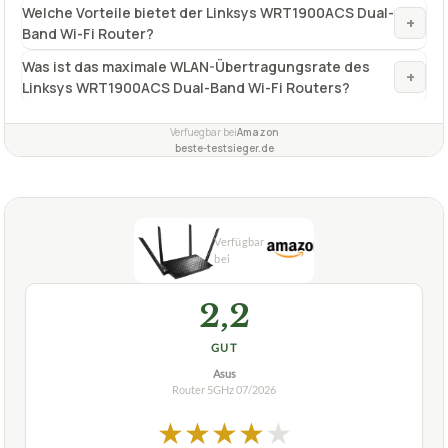
Welche Vorteile bietet der Linksys WRT1900ACS Dual-
+
Band Wi-Fi Router?
Was ist das maximale WLAN-Übertragungsrate des
+
Linksys WRT1900ACS Dual-Band Wi-Fi Routers?
Verfuegbar bei
Amazon
beste-testsieger.de
2,2
GUT
Asus
Router 5GHz
07/2026
★
★
★
★
★