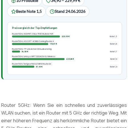
10 Produkte
34,90 – 229,99 €
Beste Note 1,5
Stand 24.06.2026
Preisvergleich der Top-Empfehlungen
Router 5GHz AVM FRITZ!Box 7590 WLAN AC+N R
209,99 €
Note 1,5
Router 5GHz ASUS RT-AC88U Gaming Router, A
158,61 €
Note 1,6
Router 5GHz TP-Link Archer C6 Dualband Gig
34,90 €
Note 1,7
Router 5GHz Linksys WRT3200ACM-EU Wireless
229,88 €
Note 1,8
Router 5GHz Netgear RAX40 WiFi 6 Router AX
97,99 €
Note 1,9
Router 5GHz: Wenn Sie ein schnelles und zuverlässiges
WLAN suchen, ist ein Router mit 5 GHz der richtige Weg. Mit
einer höheren Frequenz als herkömmliche Router bietet ein