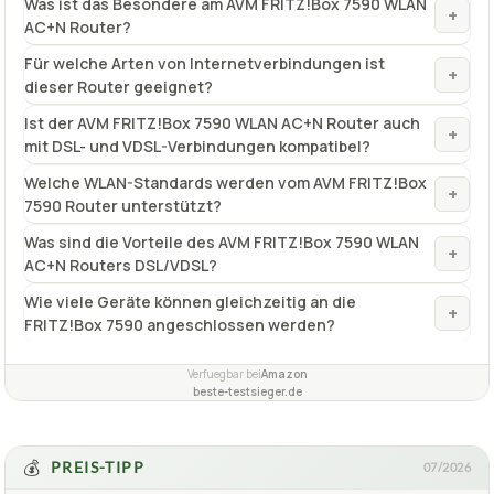
Was ist das Besondere am AVM FRITZ!Box 7590 WLAN
+
AC+N Router?
Für welche Arten von Internetverbindungen ist
+
dieser Router geeignet?
Ist der AVM FRITZ!Box 7590 WLAN AC+N Router auch
+
mit DSL- und VDSL-Verbindungen kompatibel?
Welche WLAN-Standards werden vom AVM FRITZ!Box
+
7590 Router unterstützt?
Was sind die Vorteile des AVM FRITZ!Box 7590 WLAN
+
AC+N Routers DSL/VDSL?
Wie viele Geräte können gleichzeitig an die
+
FRITZ!Box 7590 angeschlossen werden?
Verfuegbar bei
Amazon
beste-testsieger.de
💰
PREIS-TIPP
07/2026