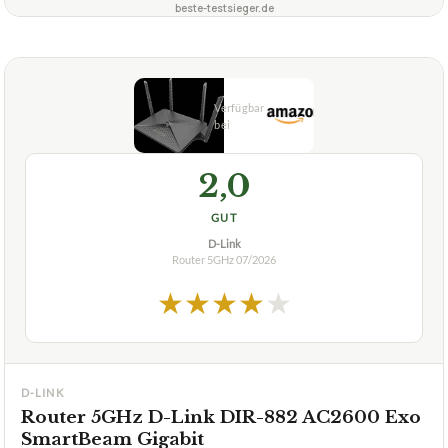
beste-testsieger.de
2,0
GUT
D-Link
Router 5GHz
07/2026
★
★
★
★
★
D-LINK
Router 5GHz D-Link DIR-882 AC2600 Exo
SmartBeam Gigabit