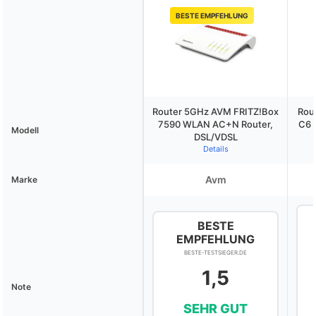
BESTE EMPFEHLUNG
Router 5GHz AVM FRITZ!Box
Rou
7590 WLAN AC+N Router,
C6 
Modell
DSL/VDSL
Details
Avm
Marke
BESTE
EMPFEHLUNG
BESTE-TESTSIEGER.DE
1,5
Note
SEHR GUT