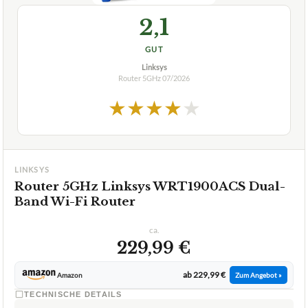
2,1
GUT
Linksys
Router 5GHz
07/2026
★
★
★
★
★
LINKSYS
Router 5GHz Linksys WRT1900ACS Dual-
Band Wi-Fi Router
ca.
229,99 €
ab 229,99 €
Amazon
Zum Angebot »
TECHNISCHE DETAILS