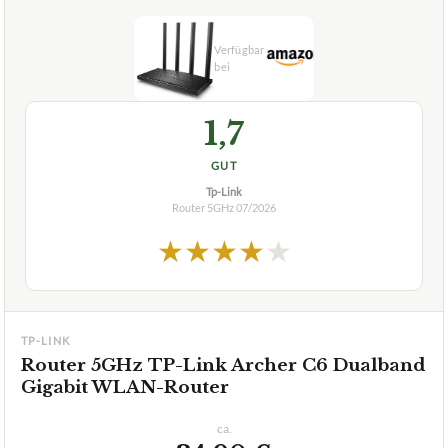
1,7
GUT
Tp-Link
Router 5GHz
07/2026
★
★
★
★
★
TP-LINK
Router 5GHz TP-Link Archer C6 Dualband
Gigabit WLAN-Router
ca.