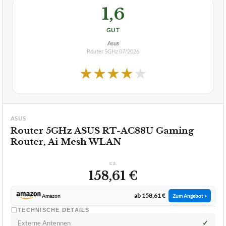
1,6
GUT
Asus
Router 5GHz
07/2026
★
★
★
★
★
ASUS
Router 5GHz ASUS RT-AC88U Gaming
Router, Ai Mesh WLAN
ca.
158,61 €
ab 158,61 €
Amazon
Zum Angebot »
TECHNISCHE DETAILS
✓
Externe Antennen