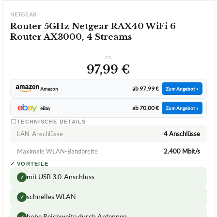
NETGEAR
Router 5GHz Netgear RAX40 WiFi 6
Router AX3000, 4 Streams
ca.
97,99 €
ab 97,99 €
Amazon
Zum Angebot »
ab 70,00 €
eBay
Zum Angebot »
TECHNISCHE DETAILS
LAN-Anschlüsse
4 Anschlüsse
Maximale WLAN-Bandbreite
2.400 Mbit/s
✓
VORTEILE
mit USB 3.0-Anschluss
✓
schnelles WLAN
✓
hohe Reichweite durch Antennen
✓