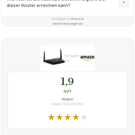
+
dieser Router erreichen kann?
Verfuegbar bei
Amazon
beste-testsieger.de
1,9
GUT
Netgear
Router 5GHz
07/2026
★
★
★
★
★