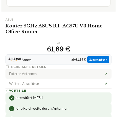
ASUS
Router 5GHz ASUS RT-AC57U V3 Home
Office Router
ca.
61,89 €
ab 61,89 €
Amazon
Zum Angebot »
TECHNISCHE DETAILS
✓
Externe Antennen
✓
Weitere Anschlüsse
✓
VORTEILE
unterstützt MESH
✓
hohe Reichweite durch Antennen
✓