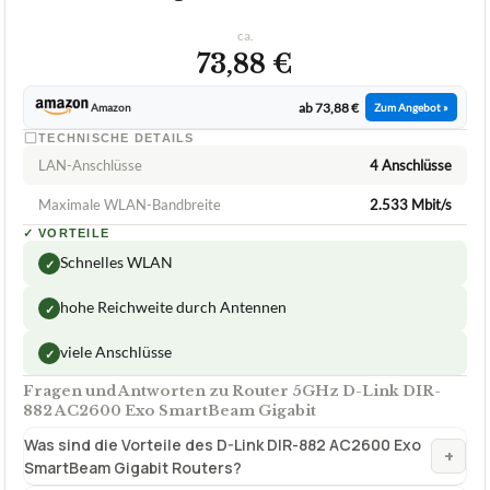
ca.
73,88 €
ab 73,88 €
Amazon
Zum Angebot »
TECHNISCHE DETAILS
LAN-Anschlüsse
4 Anschlüsse
Maximale WLAN-Bandbreite
2.533 Mbit/s
✓
VORTEILE
Schnelles WLAN
✓
hohe Reichweite durch Antennen
✓
viele Anschlüsse
✓
Fragen und Antworten zu Router 5GHz D-Link DIR-
882 AC2600 Exo SmartBeam Gigabit
Was sind die Vorteile des D-Link DIR-882 AC2600 Exo
+
SmartBeam Gigabit Routers?