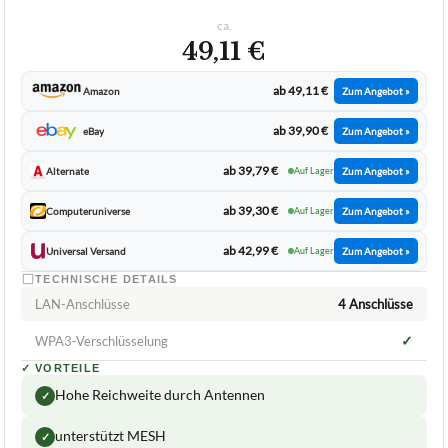
ca.
49,11 €
ab 49,11 €
Amazon
Zum Angebot »
ab 39,90 €
eBay
Zum Angebot »
ab 39,79 €
Alternate
Auf Lager
Zum Angebot »
ab 39,30 €
Computeruniverse
Auf Lager
Zum Angebot »
ab 42,99 €
Universal Versand
Auf Lager
Zum Angebot »
TECHNISCHE DETAILS
LAN-Anschlüsse
4 Anschlüsse
✓
WPA3-Verschlüsselung
✓
VORTEILE
Hohe Reichweite durch Antennen
✓
unterstützt MESH
✓