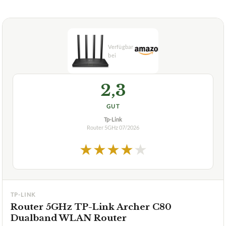
2,3
GUT
Tp-Link
Router 5GHz
07/2026
★
★
★
★
★
TP-LINK
Router 5GHz TP-Link Archer C80
Dualband WLAN Router