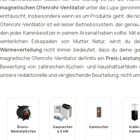
magnetischen Ofenrohr-Ventilator
unter die Lupe genom
enttäuscht, insbesondere wenn es um Produkte geht, die ni
Ofenrohr-Ventilator ist ein leiser Betriebssystem, der genau
den jeder Kaminbesitzer in seinem Arsenal haben sollte. Mi
winterlichen Eskapaden von Mutter Natur, wirst du d
Wärmeverteilung
nicht immer bedeutet, dass du deine ga
magnetische Ofenrohr-Ventilator definitiv ein
Preis-Leistun
Bewertung von zahlreichen Küchen- und Haushaltsartikeln un
unsere redaktionelle und vergleichende Beurteilung, nicht u
Bruno-
Saunaofen
Kaminofen
Kratki
Werkstattofen
4,5 kW
Kamin