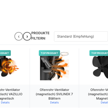
PRODUKTE
‹
›
FILTERN:
RODUKT
TOP PRODUKT
TOP PRODUK
hr-Ventilator
Ofenrohr-Ventilator
Ofenrohr-Ve
isch) VAZILLIO
(magnetisch) SVILINEK 7
(magnetisch)
gnetisch
Blättern
Magnet
Details
Details
Detai