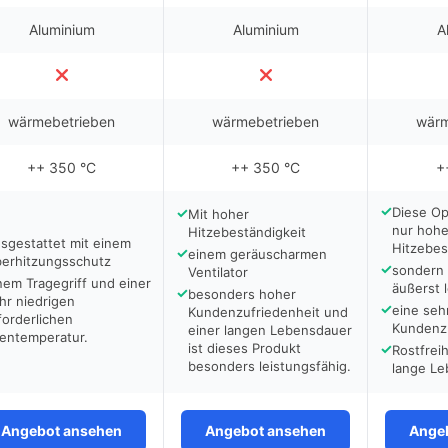
Aluminium
Aluminium
A
wärmebetrieben
wärmebetrieben
wärm
++ 350 °C
++ 350 °C
+
✓
✓
Diese Op
Mit hoher
nur hoh
Hitzebeständigkeit
sgestattet mit einem
Hitzebes
✓
einem geräuscharmen
erhitzungsschutz
✓
sondern 
Ventilator
nem Tragegriff und einer
äußerst l
✓
besonders hoher
hr niedrigen
✓
eine seh
Kundenzufriedenheit und
forderlichen
Kundenzu
einer langen Lebensdauer
entemperatur.
ist dieses Produkt
✓
Rostfrei
besonders leistungsfähig.
lange Le
Angebot ansehen
Angebot ansehen
Ange