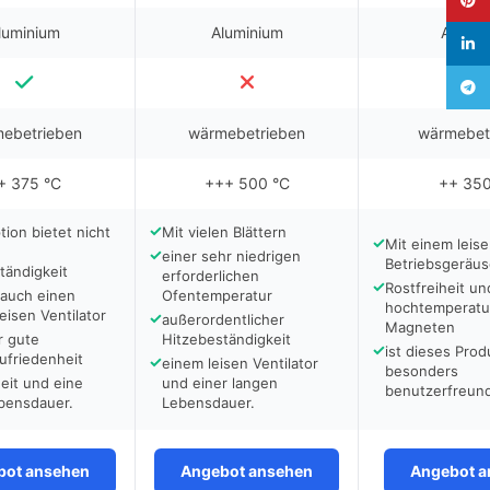
luminium
Aluminium
Alumin
linked
Teleg
ebetrieben
wärmebetrieben
wärmebet
+ 375 °C
+++ 500 °C
++ 350
✓
tion bietet nicht
Mit vielen Blättern
✓
Mit einem leis
e
✓
einer sehr niedrigen
Betriebsgeräu
tändigkeit
erforderlichen
✓
Rostfreiheit un
auch einen
Ofentemperatur
hochtemperatu
eisen Ventilator
✓
außerordentlicher
Magneten
r gute
Hitzebeständigkeit
✓
ist dieses Prod
friedenheit
✓
einem leisen Ventilator
besonders
heit und eine
und einer langen
benutzerfreund
bensdauer.
Lebensdauer.
bot ansehen
Angebot ansehen
Angebot a