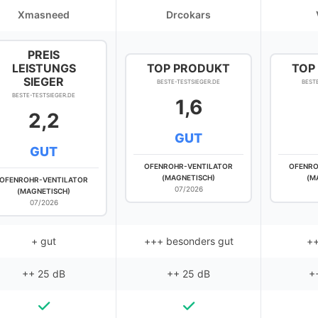
Xmasneed
Drcokars
PREIS
LEISTUNGS
TOP PRODUKT
TOP
SIEGER
BESTE-TESTSIEGER.DE
BEST
BESTE-TESTSIEGER.DE
1,6
2,2
GUT
GUT
OFENROHR-VENTILATOR
OFENRO
(MAGNETISCH)
(M
OFENROHR-VENTILATOR
07/2026
(MAGNETISCH)
07/2026
+ gut
+++ besonders gut
++
++ 25 dB
++ 25 dB
+