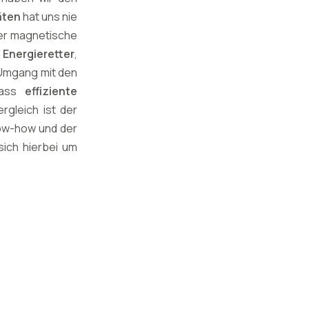
äten
hat uns nie
Der magnetische
n
Energieretter
,
 Umgang mit den
 dass
effiziente
gleich ist der
now-how und der
sich hierbei um