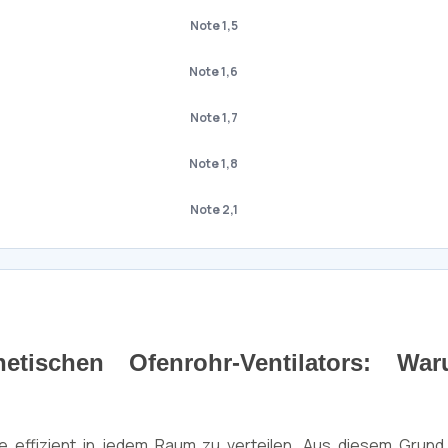
Note 1,5
Note 1,6
Note 1,7
Note 1,8
Note 2,1
tischen Ofenrohr-Ventilators: Wa
rme effizient in jedem Raum zu verteilen. Aus diesem Grun