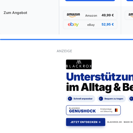
Zum Angebot
49,99 €
Amazon
52,95 €
eBay
ANZEIGE