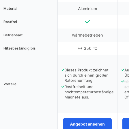
Aluminium
Material
Rostfrei
wärmebetrieben
Betriebsart
++ 350 °C
Hitzebeständig bis
✓
✓
Dieses Produkt zeichnet
Au
sich durch einen großen
Üb
Rotorenumfang
✓
ei
Vorteile
✓
Rostfreiheit und
se
hochtemperaturbeständige
er
Magnete aus.
Of
Angebot ansehen