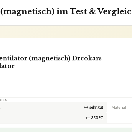
(magnetisch) im Test & Vergleic
ntilator (magnetisch) Drcokars
lator
AILS
t
++ sehr gut
Material
++ 350 °C