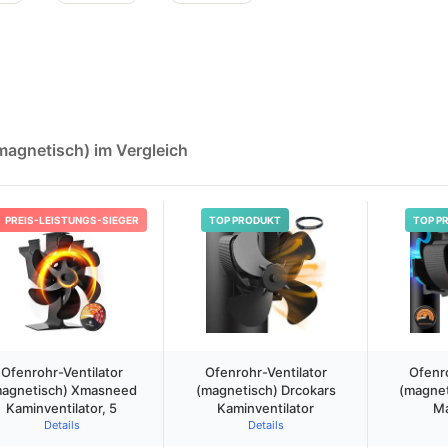
(magnetisch) im Vergleich
PREIS-LEISTUNGS-SIEGER
TOP PRODUKT
TOP P
Ofenrohr-Ventilator
Ofenrohr-Ventilator
Ofenro
magnetisch) Xmasneed
(magnetisch) Drcokars
(magnet
Kaminventilator, 5
Kaminventilator
Ma
Details
Details