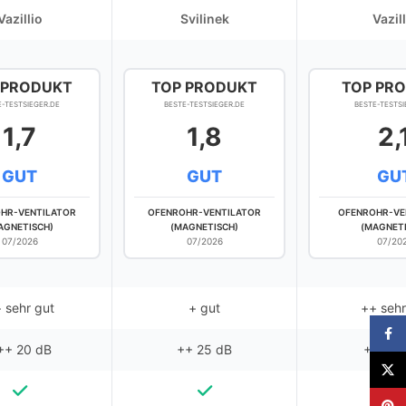
Vazillio
Svilinek
Vazill
 PRODUKT
TOP PRODUKT
TOP PR
E-TESTSIEGER.DE
BESTE-TESTSIEGER.DE
BESTE-TESTSI
1,7
1,8
2,
GUT
GUT
GU
HR-VENTILATOR
OFENROHR-VENTILATOR
OFENROHR-VE
AGNETISCH)
(MAGNETISCH)
(MAGNETI
07/2026
07/2026
07/20
 sehr gut
+ gut
++ sehr
Faceb
++ 20 dB
++ 25 dB
+++ 20
X
Pinter