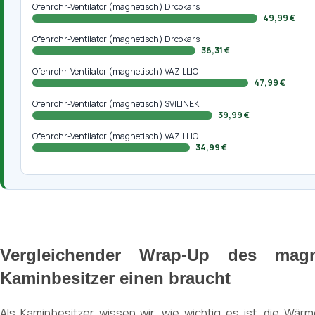
Ofenrohr-Ventilator (magnetisch) Drcokars
49,99 €
Ofenrohr-Ventilator (magnetisch) Drcokars
36,31 €
Ofenrohr-Ventilator (magnetisch) VAZILLIO
47,99 €
Ofenrohr-Ventilator (magnetisch) SVILINEK
39,99 €
Ofenrohr-Ventilator (magnetisch) VAZILLIO
34,99 €
Vergleichender Wrap-Up des magne
Kaminbesitzer einen braucht
Als Kaminbesitzer wissen wir, wie wichtig es ist, die Wä