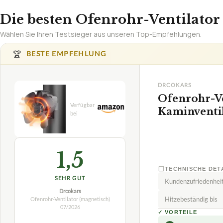
Die besten Ofenrohr-Ventilator 
Wählen Sie Ihren Testsieger aus unseren Top-Empfehlungen.
🏆
BESTE EMPFEHLUNG
DRCOKARS
Ofenrohr-Ve
Kaminventi
1,5
TECHNISCHE DET
SEHR GUT
Kundenzufriedenhei
Drcokars
Hitzebeständig bis
Ofenrohr-Ventilator (magnetisch)
07/2026
✓
VORTEILE