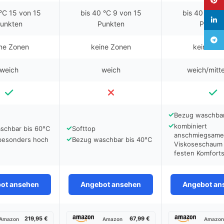
 °C 15 von 15
bis 40 °C 9 von 15
bis 40 °C 9 
linked
unkten
Punkten
Punkte
Teleg
ne Zonen
keine Zonen
keine Zo
weich
weich
weich/mitte
✓
Bezug waschbar
✓
kombiniert
✓
schbar bis 60°C
Softtop
anschmiegsame
✓
besonders hoch
Bezug waschbar bis 40°C
Viskoseschaum
festen Komfort
ot ansehen
Angebot ansehen
Angebot an
219,95 €
67,99 €
Amazon
Amazon
Amazo