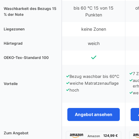
bis 60 °C 15 von 15
o
Waschbarkeit des Bezugs 15
% der Note
Punkten
keine Zonen
Liegezonen
weich
Härtegrad
OEKO-Tex-Standard 100
✓
7 
✓
Bezug waschbar bis 60°C
✓
au
✓
weiche Matratzenauflage
Vorteile
erh
✓
hoch
✓
we
Angebot ansehen
Zum Angebot
124,99 €
Amazon