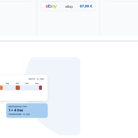
67,99 €
eBay