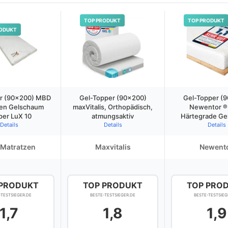
TOP PRODUKT
TOP PRODUKT
ODUKT
r (90×200) MBD
Gel-Topper (90×200)
Gel-Topper (
en Gelschaum
maxVitalis, Orthopädisch,
Newentor ®
per LuX 10
atmungsaktiv
Härtegrade Ge
Details
Details
Details
Matratzen
Maxvitalis
Newent
 PRODUKT
TOP PRODUKT
TOP PRO
-TESTSIEGER.DE
BESTE-TESTSIEGER.DE
BESTE-TESTSIEG
1,7
1,8
1,9