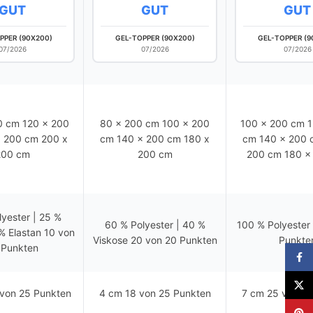
GUT
GUT
GUT
PPER (90X200)
GEL-TOPPER (90X200)
GEL-TOPPER (9
07/2026
07/2026
07/2026
0 cm 120 x 200
80 x 200 cm 100 x 200
100 x 200 cm 1
 200 cm 200 x
cm 140 x 200 cm 180 x
cm 140 x 200 
200 cm
200 cm
200 cm 180 x
lyester | 25 %
60 % Polyester | 40 %
100 % Polyester
 % Elastan 10 von
Viskose 20 von 20 Punkten
Punkte
 Punkten
Faceb
X
von 25 Punkten
4 cm 18 von 25 Punkten
7 cm 25 von 25
Pinter