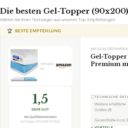
Die besten Gel-Topper (90x200)
Wählen Sie Ihren Testsieger aus unseren Top-Empfehlungen.
🏆
BESTE EMPFEHLUNG
AM QUALITÄTSMATRA
Gel-Topper
Premium mi
1,5
TECHNISCHE DET
Weitere erhältliche
Größen (B
SEHR GUT
Am Qualitätsmatratzen
Gesamthöhe in cm 2
Gel-Topper (90x200)
07/2026
✓
VORTEILE