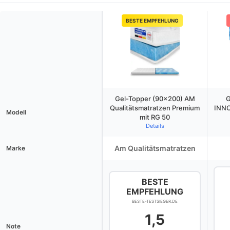
BESTE EMPFEHLUNG
Gel-Topper (90×200) AM
G
Qualitätsmatratzen Premium
INNO
Modell
mit RG 50
Details
Am Qualitätsmatratzen
Marke
BESTE
EMPFEHLUNG
BESTE-TESTSIEGER.DE
1,5
Note