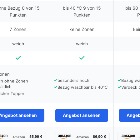
hne Bezug 0 von 15
bis 40 °C 9 von 15
bis 60
Punkten
Punkten
P
7 Zonen
keine Zonen
kei
weich
weich
Zonen
✓
✓
besonders hoch
Bezug wa
ch ohne Zonen
ältlich
✓
✓
Bezug waschbar bis 40°C
Verdeck 
icher Topper
Angebot ansehen
Angebot ansehen
Angeb
55,99 €
86,90 €
Amazon
Amazon