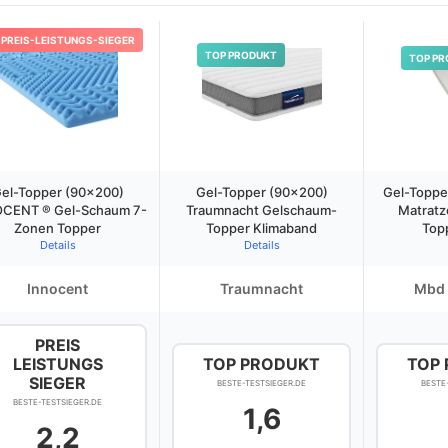
PREIS-LEISTUNGS-SIEGER
TOP PRODUKT
TOP PR
el-Topper (90×200)
Gel-Topper (90×200)
Gel-Toppe
CENT ® Gel-Schaum 7-
Traumnacht Gelschaum-
Matratz
Zonen Topper
Topper Klimaband
Top
Details
Details
Innocent
Traumnacht
Mbd 
PREIS
LEISTUNGS
TOP PRODUKT
TOP
SIEGER
BESTE-TESTSIEGER.DE
BESTE
BESTE-TESTSIEGER.DE
1,6
2,2