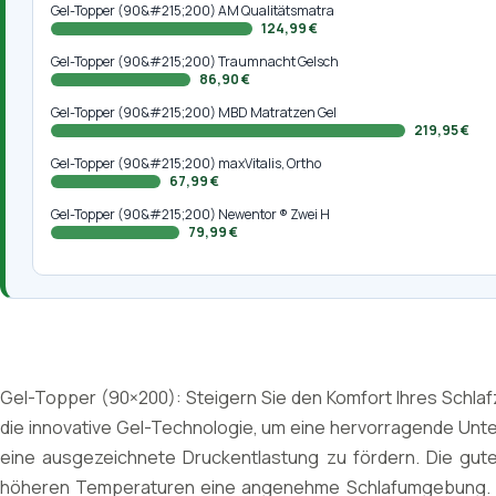
Gel-Topper (90&#215;200) AM Qualitätsmatra
124,99 €
Gel-Topper (90&#215;200) Traumnacht Gelsch
86,90 €
Gel-Topper (90&#215;200) MBD Matratzen Gel
219,95 €
Gel-Topper (90&#215;200) maxVitalis, Ortho
67,99 €
Gel-Topper (90&#215;200) Newentor ® Zwei H
79,99 €
Gel-Topper (90×200): Steigern Sie den Komfort Ihres Schl
die innovative Gel-Technologie, um eine hervorragende Unte
eine ausgezeichnete Druckentlastung zu fördern. Die gute 
höheren Temperaturen eine angenehme Schlafumgebung. Das 